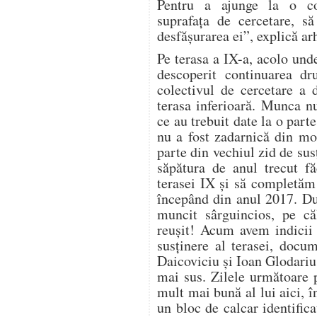
Pentru a ajunge la o con
suprafaţa de cercetare, să
desfăşurarea ei”, explică a
Pe terasa a IX-a, acolo unde
descoperit continuarea d
colectivul de cercetare a 
terasa inferioară. Munca n
ce au trebuit date la o part
nu a fost zadarnică din mo
parte din vechiul zid de sus
săpătura de anul trecut fă
terasei IX şi să completăm
începând din anul 2017. Du
muncit sârguincios, pe că
reuşit! Acum avem indicii 
susţinere al terasei, docu
Daicoviciu şi Ioan Glodariu,
mai sus. Zilele următoare 
mult mai bună al lui aici, 
un bloc de calcar identifica