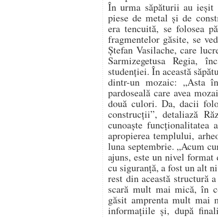
În urma săpăturii au ieşit
piese de metal şi de const
era tencuită, se folosea p
fragmentelor găsite, se ved
Ştefan Vasilache, care lucr
Sarmizegetusa Regia, î
studenţiei. În această săpătu
dintr-un mozaic: „Asta î
pardoseală care avea mozai
două culori. Da, dacii fo
construcţii”, detaliază R
cunoaşte funcţionalitatea a
apropierea templului, arheo
luna septembrie. „Acum cur
ajuns, este un nivel format 
cu siguranţă, a fost un alt 
rest din această structură a 
scară mult mai mică, în c
găsit amprenta mult mai 
informaţiile şi, după fina