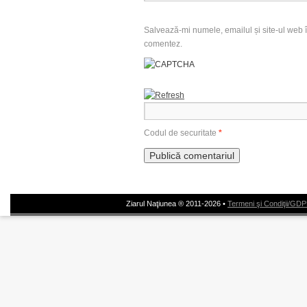
Salvează-mi numele, emailul și site-ul web î
comentez.
Codul de securitate
*
Ziarul Naţiunea ® 2011-2026 •
Termeni şi Condiţii/GD