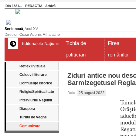
Din 1881…
REDACȚIA
Arhivă
Serie nouă
, Anul XV
Director:
Cezar Adonis Mihalache
Tichia de
Firea
Editorialele Națiunii
politician
românilor
Reflexii vizuale
Ziduri antice nou desc
Colocvii literare
Sarmizegetusei Regia
Confluenţe istorice
Religie/Spiritualitate
Data:
25 august 2022
Interviurile Naţiunii
Taine
Orăști
Diaspora
aducâ
Turnul de veghe
modul
Comunicate
Regatu
nou ed