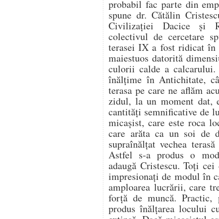
probabil fac parte din emp
spune dr. Cătălin Cristesc
Civilizaţiei Dacice şi 
colectivul de cercetare s
terasei IX a fost ridicat în
maiestuos datorită dimensiu
culorii calde a calcarului
înălţime în Antichitate, c
terasa pe care ne aflăm acu
zidul, la un moment dat, e
cantităţi semnificative de 
micaşist, care este roca lo
care arăta ca un soi de d
supraînălţat vechea terasă
Astfel s-a produs o modi
adaugă Cristescu. Toţi cei
impresionaţi de modul în ca
amploarea lucrării, care tr
forţă de muncă. Practic,
produs înălţarea locului c