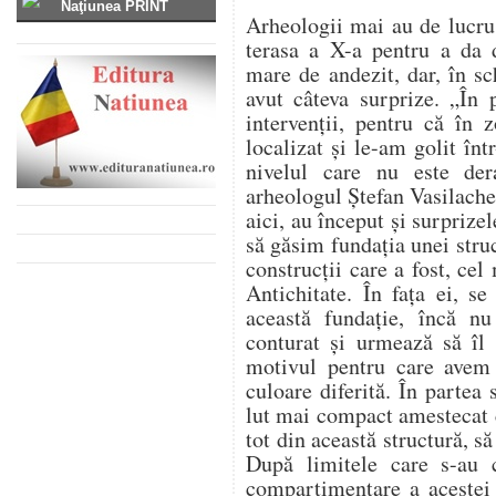
Naţiunea PRINT
Arheologii mai au de lucru 
terasa a X-a pentru a da
mare de andezit, dar, în s
avut câteva surprize. „În 
intervenţii, pentru că în 
localizat şi le-am golit în
nivelul care nu este dera
arheologul Ştefan Vasilach
aici, au început şi surprize
să găsim fundaţia unei struc
construcţii care a fost, cel
Antichitate. În faţa ei, s
această fundaţie, încă n
conturat şi urmează să îl
motivul pentru care avem 
culoare diferită. În partea
lut mai compact amestecat c
tot din această structură, să
După limitele care s-au 
compartimentare a acestei 