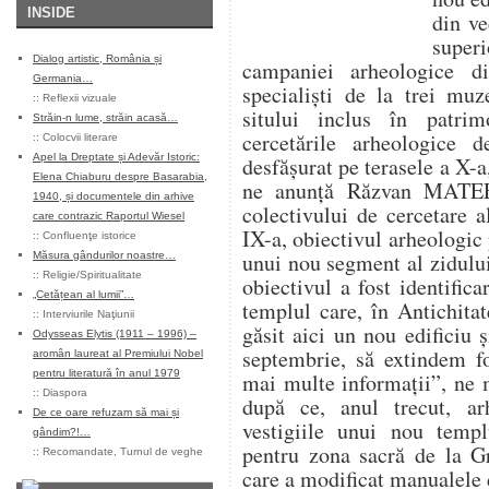
INSIDE
din ve
super
Dialog artistic, România și
campaniei arheologice d
Germania…
specialişti de la trei mu
::
Reflexii vizuale
sitului inclus în patr
Străin-n lume, străin acasă…
cercetările arheologice 
::
Colocvii literare
Apel la Dreptate și Adevăr Istoric:
desfăşurat pe terasele a X-a
Elena Chiaburu despre Basarabia,
ne anunță Răzvan MATEES
1940, și documentele din arhive
colectivului de cercetare a
care contrazic Raportul Wiesel
IX-a, obiectivul arheologic 
::
Confluenţe istorice
unui nou segment al zidului
Măsura gândurilor noastre…
::
Religie/Spiritualitate
obiectivul a fost identifica
„Cetățean al lumii”…
templul care, în Antichita
::
Interviurile Naţiunii
găsit aici un nou edificiu ş
Odysseas Elytis (1911 – 1996) –
septembrie, să extindem fo
aromân laureat al Premiului Nobel
pentru literatură în anul 1979
mai multe informaţii”, ne
::
Diaspora
după ce, anul trecut, arh
De ce oare refuzam să mai și
vestigiile unui nou temp
gândim?!…
pentru zona sacră de la G
::
Recomandate
,
Turnul de veghe
care a modificat manualele d