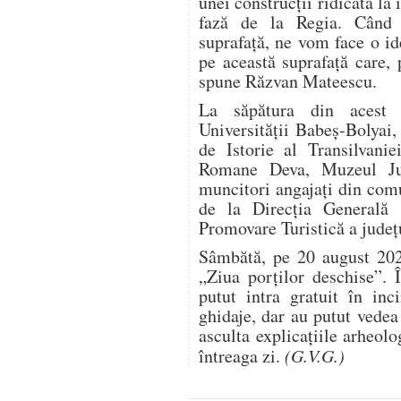
unei construcţii ridicată la 
fază de la Regia. Când 
suprafaţă, ne vom face o id
pe această suprafaţă care,
spune Răzvan Mateescu.
La săpătura din acest 
Universităţii Babeş-Bolyai,
de Istorie al Transilvanie
Romane Deva, Muzeul Jud
muncitori angajaţi din comu
de la Direcţia Generală
Promovare Turistică a jude
Sâmbătă, pe 20 august 202
„Ziua porţilor deschise”. Î
putut intra gratuit în inc
ghidaje, dar au putut vedea
asculta explicaţiile arheolog
întreaga zi.
(G.V.G.)