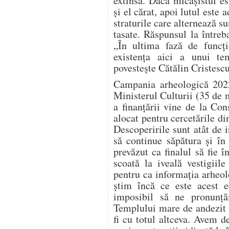
extinsă. Dacă micaşistul es
şi el cărat, apoi lutul este
straturile care alternează s
tasate. Răspunsul la întreb
„În ultima fază de funcţ
existenţa aici a unui te
povesteşte Cătălin Cristescu
Campania arheologică 2022
Ministerul Culturii (35 de 
a finanţării vine de la Co
alocat pentru cercetările di
Descoperirile sunt atât de i
să continue săpătura şi în 
prevăzut ca finalul să fie î
scoată la iveală vestigiil
pentru ca informaţia arheol
ştim încă ce este acest e
imposibil să ne pronun
Templului mare de andezit 
fi cu totul altceva. Avem 