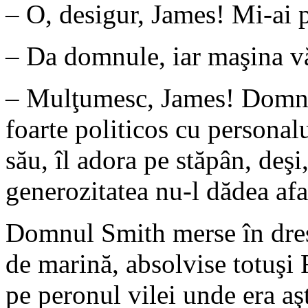
– O, desigur, James! Mi-ai 
– Da domnule, iar maşina vă
– Mulţumesc, James! Domnu
foarte politicos cu personalu
său, îl adora pe stăpân, deşi
generozitatea nu-l dădea af
Domnul Smith merse în dres
de marină, absolvise totuşi
pe peronul vilei unde era aş