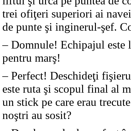
liftul şi urcă pe puntea de 
trei ofiţeri superiori ai nav
de punte şi inginerul-şef. C
– Domnule! Echipajul este la
pentru marş!
– Perfect! Deschideţi fişieru
este ruta şi scopul final al
un stick pe care erau trecut
noştri au sosit?