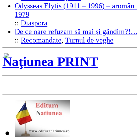
Odysseas Elytis (1911 – 1996) – aromân l
1979
::
Diaspora
De ce oare refuzam să mai și gândim?!
::
Recomandate
,
Turnul de veghe
Naţiunea PRINT