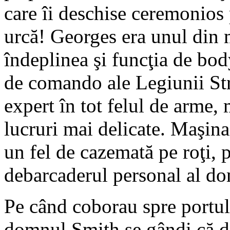
care îi deschise ceremonios
urcă! Georges era unul din m
îndeplinea şi funcţia de bod
de comando ale Legiunii Str
expert în tot felul de arme, m
lucruri mai delicate. Maşina
un fel de cazemată pe roţi, p
debarcaderul personal al 
Pe când coborau spre portul
domnul Smith se gândi că dac