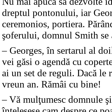
Nu mai apucă să dezvolte id
dreptul pontonului, iar Geor
ceremonios, portiera. Părân
şoferului, domnul Smith se a
– Georges, în sertarul al do
vei găsi o agendă cu copert
ai un set de reguli. Dacă le 
vreun an. Rămâi cu bine!
– Vă mulţumesc domnule şi 
înţelesese cam despre ce po