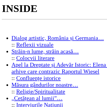
INSIDE
Dialog artistic, România și Germania…
::
Reflexii vizuale
Străin-n lume, străin acasă…
::
Colocvii literare
Apel la Dreptate și Adevăr Istoric: Elen
arhive care contrazic Raportul Wiesel
::
Confluenţe istorice
Măsura gândurilor noastre…
::
Religie/Spiritualitate
„Cetățean al lumii”…
::
Interviurile Naţiunii