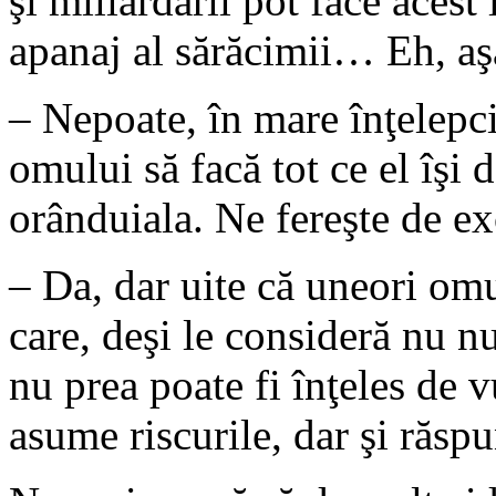
şi miliardarii pot face acest
apanaj al sărăcimii… Eh, aş
– Nepoate, în mare înţelepc
omului să facă tot ce el îşi d
orânduiala. Ne fereşte de 
– Da, dar uite că uneori omul
care, deşi le consideră nu n
nu prea poate fi înţeles de v
asume riscurile, dar şi ră