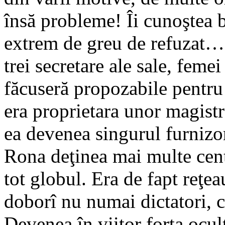
însă probleme! Îi cunoştea bi
extrem de greu de refuzat… 
trei secretare ale sale, femei 
făcuseră propozabile pentru
era proprietara unor magistra
ea devenea singurul furnizo
Rona deţinea mai multe cent
tot globul. Era de fapt reţea
doborî nu numai dictatori, ci
Devenea în viitor forţa ocult