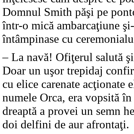
Domnul Smith păşi pe ponton
într-o mică ambarcaţiune şi-i
întâmpinase cu ceremonialul
– La navă! Ofiţerul salută ş
Doar un uşor trepidaj confi
cu elice carenate acţionate 
numele Orca, era vopsită în 
dreaptă a provei un semn he
doi delfini de aur afrontaţi.