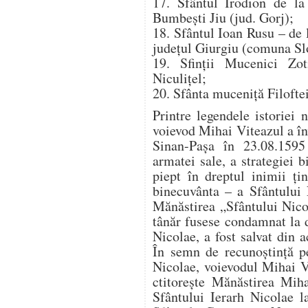
17. Sfântul Irodion de la
Bumbești Jiu (jud. Gorj);
18. Sfântul Ioan Rusu – de
județul Giurgiu (comuna Sl
19. Sfinții Mucenici Zot
Niculițel;
20. Sfânta muceniță Filofte
Printre legendele istoriei 
voievod Mihai Viteazul a î
Sinan-Pașa în 23.08.1595 
armatei sale, a strategiei b
piept în dreptul inimii ț
binecuvânta – a Sfântului 
Mănăstirea „Sfântului Nico
tânăr fusese condamnat la 
Nicolae, a fost salvat din a
În semn de recunoştinţă p
Nicolae, voievodul Mihai V
ctitoreşte Mănăstirea Mih
Sfântului Ierarh Nicolae l