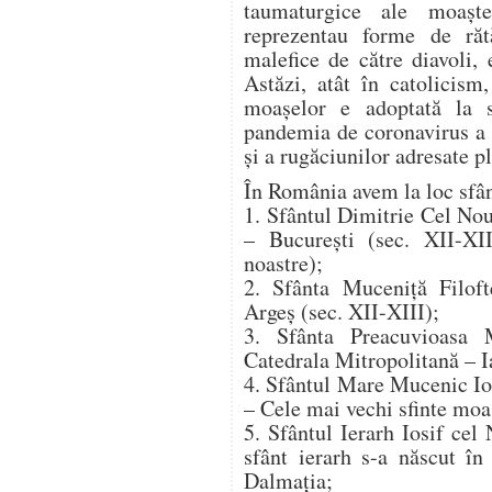
taumaturgice ale moaștel
reprezentau forme de ră
malefice de către diavoli,
Astăzi, atât în catolicism
moașelor e adoptată la 
pandemia de coronavirus a s
și a rugăciunilor adresate p
În România avem la loc sfân
1. Sfântul Dimitrie Cel No
– București (sec. XII-XIII
noastre);
2. Sfânta Muceniță Filof
Argeș (sec. XII-XIII);
3. Sfânta Preacuvioasa 
Catedrala Mitropolitană – Ia
4. Sfântul Mare Mucenic Io
– Cele mai vechi sfinte moa
5. Sfântul Ierarh Iosif ce
sfânt ierarh s-a născut î
Dalmația;