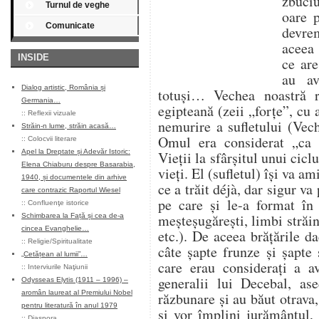
zbuciu
Turnul de veghe
oare p
Comunicate
devrem
aceea 
INSIDE
ce are
au av
Dialog artistic, România și
totuși… Vechea noastră r
Germania…
egipteană (zeii „forțe”, cu 
::
Reflexii vizuale
nemurire a sufletului (Vec
Străin-n lume, străin acasă…
Omul era considerat „ca 
::
Colocvii literare
Apel la Dreptate și Adevăr Istoric:
Vieții la sfârșitul unui cicl
Elena Chiaburu despre Basarabia,
vieți. El (sufletul) își va a
1940, și documentele din arhive
ce a trăit déjà, dar sigur va
care contrazic Raportul Wiesel
pe care și le-a format în 
::
Confluenţe istorice
meșteșugărești, limbi străi
Schimbarea la Față și cea de-a
cincea Evanghelie…
etc.). De aceea brățările d
::
Religie/Spiritualitate
câte șapte frunze și șapte 
„Cetățean al lumii”…
care erau considerați a a
::
Interviurile Naţiunii
generalii lui Decebal, ase
Odysseas Elytis (1911 – 1996) –
aromân laureat al Premiului Nobel
răzbunare și au băut otrava, 
pentru literatură în anul 1979
și vor împlini jurământul,
::
Diaspora