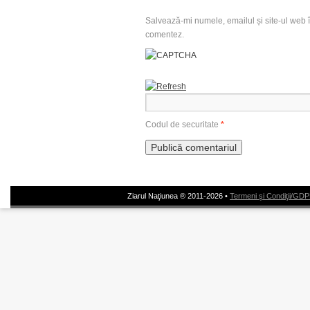
Salvează-mi numele, emailul și site-ul web î
comentez.
Codul de securitate
*
Ziarul Naţiunea ® 2011-2026 •
Termeni şi Condiţii/GD