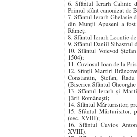
6. Sfântul Ierarh Calinic 
Primul sfânt canonizat de 
7. Sfântul Ierarh Ghelasie 
din Munții Apuseni a fost
Râmeț;
8. Sfântul Ierarh Leontie d
9. Sfântul Daniil Sihastrul 
10. Sfântul Voievod Ștefan
1504);
11. Cuviosul Ioan de la Pri
12. Sfinții Martiri Brâncove
Constantin, Ștefan, Radu
(Biserica Sfântul Gheorghe 
13. Sfântul Ierarh și Mart
Țării Românești;
14. Sfântul Mărturisitor, pr
15. Sfântul Mărturisitor, 
(sec. XVIII);
16. Sfântul Cuvios Antoni
XVIII).