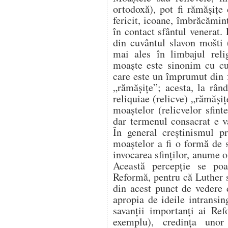
ortodoxă), pot fi rămășițe
fericit, icoane, îmbrăcămin
în contact sfântul venerat.
din cuvântul slavon mošti 
mai ales în limbajul reli
moaște este sinonim cu cuv
care este un împrumut din f
„rămășițe”; acesta, la rân
reliquiae (relicve) „rămășiț
moaștelor (relicvelor sfint
dar termenul consacrat e v
În general creștinismul pr
moaștelor a fi o formă de s
invocarea sfinților, anume o
Această percepție se poa
Reformă, pentru că Luther s
din acest punct de vedere 
apropia de ideile intransin
savanții importanți ai Re
exemplu), credința unor 