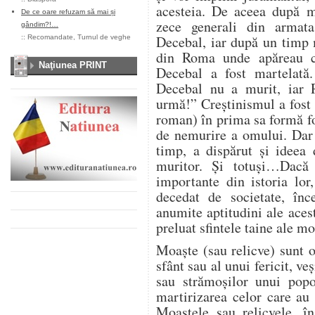
acesteia. De aceea după m
De ce oare refuzam să mai și
zece generali din armat
gândim?!…
Decebal, iar după un timp 
::
Recomandate
,
Turnul de veghe
din Roma unde apăreau c
Naţiunea PRINT
Decebal a fost martelată.
Decebal nu a murit, iar 
urmă!” Creștinismul a fost
roman) în prima sa formă fo
de nemurire a omului. Dar 
timp, a dispărut și ideea 
muritor. Și totuși…Dacă 
importante din istoria lor,
decedat de societate, în
anumite aptitudini ale acesto
preluat sfintele taine ale mo
Moaște (sau relicve) sunt 
sfânt sau al unui fericit, ve
sau strămoșilor unui popo
martirizarea celor care au f
Moaștele sau relicvele, în