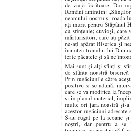
de viață făcătoare. Din rug
Români amintim: „Sfinților
neamului nostru și roada l
ați murit pentru Stăpânul Hr
cu sfințenie; cuvioși, care v
mărturisitori, care ați păzit
ne-ați apărat Biserica și nea
înaintea tronului lui Dumn
ierte păcatele și să ne înto
Mai sunt și alți sfinți și s
de sfânta noastră biserică 
Prin rugăciunile către aceșt
positive și se adună, inter
care se va modifica la încep
și în planul material, împli
multe ori țara noastră și-a
acestor rugăciuni adresate s
S-au rugat pe la icoane și 
noștri, dar pentru a se î
trebuiesc ca acestea să fi 