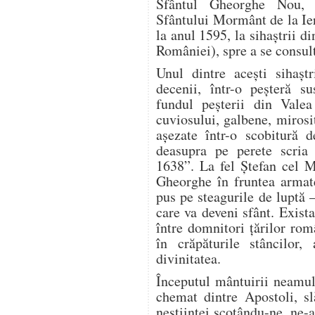
Sfântul Gheorghe Nou, 
Sfântului Mormânt de la I
la anul 1595, la sihaștrii 
României), spre a se consulta
Unul dintre aceşti sihaştr
decenii, într-o peşteră s
fundul peşterii din Valea
cuviosului, galbene, miros
aşezate într-o scobitură d
deasupra pe perete scria
1638”. La fel Ștefan cel M
Gheorghe în fruntea armatei
pus pe steagurile de luptă –
care va deveni sfânt. Exis
între domnitori țărilor rom
în crăpăturile stâncilor,
divinitatea.
Începutul mântuirii neamulu
chemat dintre Apostoli, sl
neștiinței scoțându-ne, ne-a