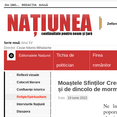
Din 1881…
REDACȚIA
Arhivă
Serie nouă
, Anul XV
Director:
Cezar Adonis Mihalache
Tichia de
Firea
Editorialele Națiunii
politician
românilor
Reflexii vizuale
Moaștele Sfinților Creș
Colocvii literare
și de dincolo de mor
Confluenţe istorice
Religie/Spiritualitate
Data:
19 iunie 2022
Interviurile Naţiunii
Ne în
poporu
Diaspora