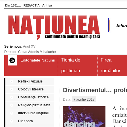
Din 1881…
REDACȚIA
Arhivă
Serie nouă
, Anul XV
Director:
Cezar Adonis Mihalache
Tichia de
Firea
Editorialele Națiunii
politician
românilor
Reflexii vizuale
Divertismentul… prof
Colocvii literare
Confluenţe istorice
Data:
7 aprilie 2017
Religie/Spiritualitate
A înc
emis
Interviurile Naţiunii
Dansân
Diaspora