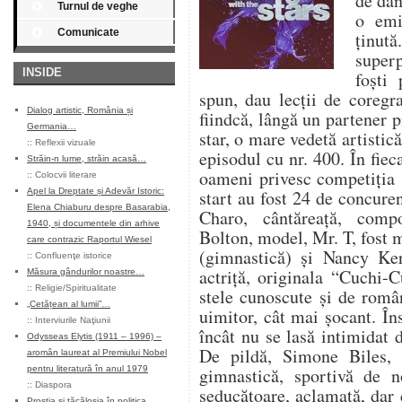
de dan
Turnul de veghe
o emi
Comunicate
ținută
superp
INSIDE
foști 
spun, dau lecții de coregr
Dialog artistic, România și
fiindcă, lângă un partener p
Germania…
star, o mare vedetă artistic
::
Reflexii vizuale
episodul cu nr. 400. În fiec
Străin-n lume, străin acasă…
oameni privesc competiția s
::
Colocvii literare
Apel la Dreptate și Adevăr Istoric:
start au fost 24 de concuren
Elena Chiaburu despre Basarabia,
Charo, cântăreață, comp
1940, și documentele din arhive
Bolton, model, Mr. T, fost 
care contrazic Raportul Wiesel
(gimnastică) și Nancy Ker
::
Confluenţe istorice
actriță, originala “Cuchi-
Măsura gândurilor noastre…
::
Religie/Spiritualitate
stele cunoscute și de român
„Cetățean al lumii”…
uimitor, cât mai șocant. În
::
Interviurile Naţiunii
încât nu se lasă intimidat 
Odysseas Elytis (1911 – 1996) –
De pildă, Simone Biles,
aromân laureat al Premiului Nobel
pentru literatură în anul 1979
gimnastică, sportivă de no
::
Diaspora
seducătoare, aclamată, dar
Prostia și tăcăloșia în politica