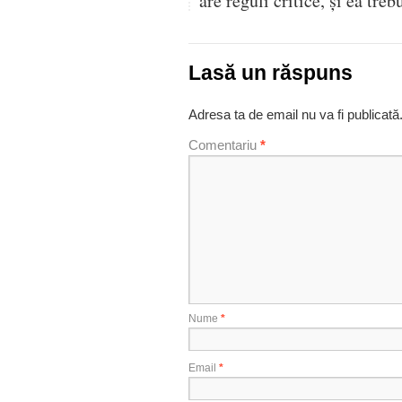
are reguli critice, și ea treb
Lasă un răspuns
Adresa ta de email nu va fi publicată
Comentariu
*
Nume
*
Email
*