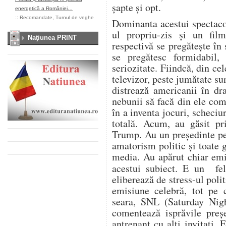
șapte și opt.
energetică a României…
::
Recomandate
,
Turnul de veghe
Dominanta acestui spectaco
ul propriu-zis și un fi
Naţiunea PRINT
respectivă se pregătește în
se pregătesc formidabil,
seriozitate. Fiindcă, din ce
televizor, peste jumătate su
distrează americanii în dr
nebunii să facă din ele comp
în a inventa jocuri, scheciur
totală. Acum, au găsit pr
Trump. Au un președinte pe
amatorism politic și toate 
media. Au apărut chiar emi
acestui subiect. E un f
eliberează de stress-ul polit
emisiune celebră, tot pe 
seara, SNL (Saturday Nigh
comentează isprăvile preș
antrenant cu alți invitați.