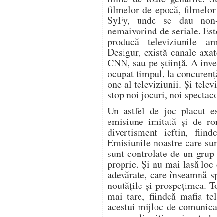
filmelor de epocă, filmelor
SyFy, unde se dau non-sto
nemaivorind de seriale. Est
producă televiziunile am
Desigur, există canale axa
CNN, sau pe știință. A inv
ocupat timpul, la concurenț
one al televiziunii. Și tele
stop noi jocuri, noi spectaco
Un astfel de joc placut e
emisiune imitată și de ro
divertisment ieftin, fiind
Emisiunile noastre care su
sunt controlate de un grup 
proprie. Și nu mai lasă loc
adevărate, care înseamnă spi
noutățile și prospețimea. To
mai tare, fiindcă mafia tel
acestui mijloc de comunicare