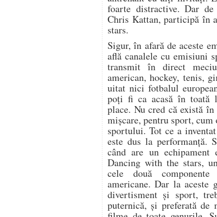
foarte distractive. Dar de
Chris Kattan, participă în 
stars.
Sigur, în afară de aceste e
află canalele cu emisiuni s
transmit în direct meciu
american, hockey, tenis, gi
uitat nici fotbalul europe
poți fi ca acasă în toată 
place. Nu cred că există î
mișcare, pentru sport, cum 
sportului. Tot ce a inventa
este dus la performanță. S
când are un echipament e
Dancing with the stars, u
cele două componente s
americane. Dar la aceste g
divertisment și sport, tr
puternică, și preferată de
filme de toate genurile. S