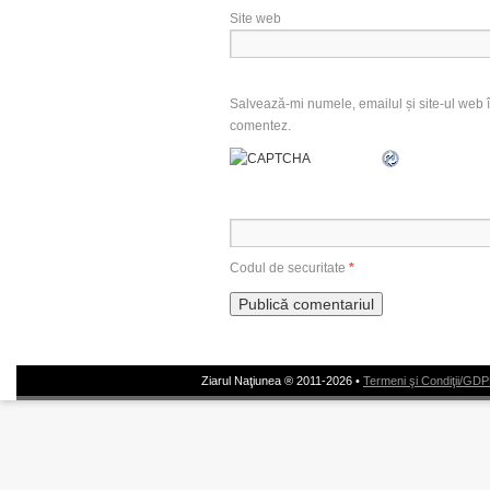
Site web
Salvează-mi numele, emailul și site-ul web î
comentez.
Codul de securitate
*
Ziarul Naţiunea ® 2011-2026 •
Termeni şi Condiţii/GD