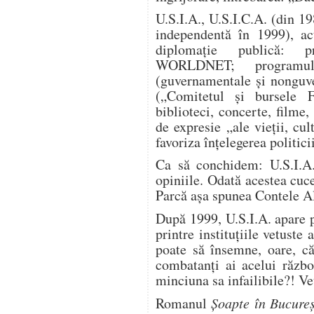
U.S.I.A., U.S.I.C.A. (din 19
independentă în 1999), ac
diplomaţie publică: p
WORLDNET; programul 
(guvernamentale şi nonguv
(„Comitetul şi bursele Fu
biblioteci, concerte, filme,
de expresie „ale vieţii, cult
favoriza înţelegerea politici
Ca să conchidem: U.S.I.A. 
opiniile. Odată acestea cuc
Parcă aşa spunea Contele A
După 1999, U.S.I.A. apare
printre instituţiile vetust
poate să însemne, oare, că 
combatanţi ai acelui războ
minciuna sa infailibile?! V
Romanul
Şoapte în Bucureş