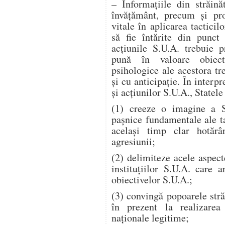
– Informaţiile din străină
învăţământ, precum şi pr
vitale în aplicarea tactici
să fie întărite din punct 
acţiunile S.U.A. trebuie p
pună în valoare obiecti
psihologice ale acestora tr
şi cu anticipaţie. În interpr
şi acţiunilor S.U.A., Statele
(1) creeze o imagine a S.
paşnice fundamentale ale t
acelaşi timp clar hotăr
agresiunii;
(2) delimiteze acele aspecte
instituţiilor S.U.A. care a
obiectivelor S.U.A.;
(3) convingă popoarele stră
în prezent la realizarea 
naţionale legitime;