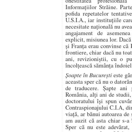
onestitatea profesional
Informaţiilor Străine. Par
pofida repetatelor tentati
U.S.I.A., iar instituţiile c
necesitate naţională nu ave
angajament de asemenea 
explicit, misiunea lor. Dac
şi Franţa erau convinse că
frontiere, chiar dacă nu toa
ani, revizioniştii, cu o p
încolţească sămânţa îndoielii
Şoapte în Bucureşti
este gân
aceasta sper că nu o datoră
de traducere. Şapte ani p
România, alţi ani de studii,
doctoratului îşi spun cuvâ
Contraspionajului C.I.A, di
viaţă, ar bănui autoarea de 
am auzit că asta chiar s-a 
Sper că nu este adevărat, 