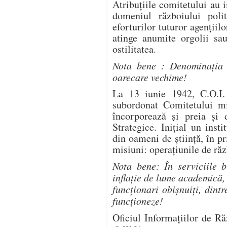
Atribuţiile comitetului au 
domeniul războiului polit
eforturilor tuturor agenţiilo
atinge anumite orgolii sau
ostilitatea.
Nota bene : Denominaţia 
oarecare vechime!
La 13 iunie 1942, C.O.I.
subordonat Comitetului mix
încorporează şi preia şi 
Strategice. Iniţial un inst
din oameni de ştiinţă, în pr
misiuni: operaţiunile de răz
Nota bene: În serviciile b
inflaţie de lume academică,
funcţionari obişnuiţi, dintr
funcţioneze!
Oficiul Informaţiilor de Ră