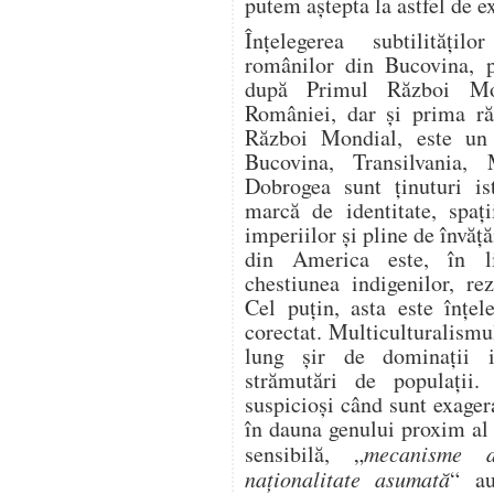
putem aştepta la astfel de e
Înţelegerea subtilităţilo
românilor din Bucovina, pr
după Primul Război Mon
României, dar şi prima ră
Război Mondial, este un 
Bucovina, Transilvania, 
Dobrogea sunt ţinuturi is
marcă de identitate, spaţi
imperiilor şi pline de învăţ
din America este, în li
chestiunea indigenilor, re
Cel puţin, asta este înţel
corectat. Multiculturalismu
lung şir de dominaţii im
strămutări de populaţii
suspicioşi când sunt exagera
în dauna genului proxim al 
sensibilă, „
mecanisme 
naţionalitate asumată
“ au