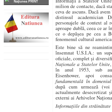
Informaţii a Statelor Unite
Naţiunea PRINT
milion de contacte, dacă sta
ceva de ascuns. Dacă avem î
distinsul academician 
personajele de context al 
aproape dublă, ceea ce ar î
ce o depăşea pe cea a Bu
fenomenul cultural america
Este bine să ne reaminti
însemnat U.S.I.A.: un sup
oficiale, complet şi diversif
Naţionale a Statelor Unite
în anul 1953, sub auto
Eisenhower, apoi con
fundamentală în domeniul 
după cum urmează (voi c
actualmente desecretizat ş
externi ai Arhivelor Naţiona
Informaţiile din străinătate