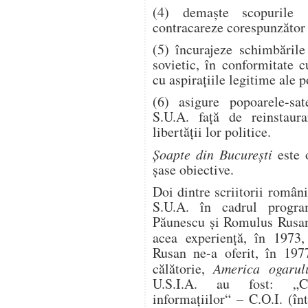
(4) demaşte scopurile 
contracareze corespunzător
(5) încurajeze schimbările
sovietic, în conformitate c
cu aspiraţiile legitime ale 
(6) asigure popoarele-sat
S.U.A. faţă de reinstaur
libertăţii lor politice.
Şoapte din Bucureşti
este o
şase obiective.
Doi dintre scriitorii români
S.U.A. în cadrul progra
Păunescu şi Romulus Rusan
acea experienţă, în 1973
Rusan ne-a oferit, în 1977
călătorie,
America ogarul
U.S.I.A. au fost: „Co
informaţiilor“ – C.O.I. (î