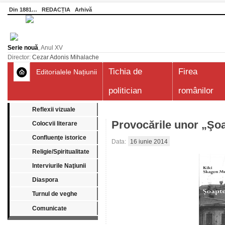
Din 1881…
REDACȚIA
Arhivă
Serie nouă
, Anul XV
Director:
Cezar Adonis Mihalache
Tichia de
Firea
Editorialele Națiunii
politician
românilor
Reflexii vizuale
Provocările unor „Şo
Colocvii literare
Confluenţe istorice
Data:
16 iunie 2014
Religie/Spiritualitate
Interviurile Naţiunii
Diaspora
Turnul de veghe
Comunicate