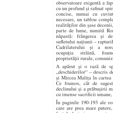
observatoare exigentă a fapt
cu un profund şi rafinat spir
concise, numai cu cuvinte
necesare, un tablou complet
realităţilor din şase deceni
parte de lume, numită Rom
năpastă: frângerea şi d
sufletului naţiunii – raptur
Cadrilaterului şi a nord
ocupaţia străină, foame
proprietăţii rurale, comuniz
A apărut şi o rază de sp
„deschiderilor“ – descris 
şi Mircea Maliţa în cartea
Ce frumos, cât de sugest
declinului şi a prăbuşirii m
cu imense sacrificii umane,
În paginile 190-193 ale ro
care are prea mare putere,