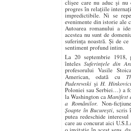
clişee care nu aduc şi nu 
progres în relaţiile internaţ
impredictibile. Ni se repe
evenimente din istorie ale c
Autoarea romanului a ide
acestea nu sunt de domeniu
suferinţa noastră. Şi de ce 
sentiment profund intim.
La 20 septembrie 1918, 
înteles
Suferinţele din Ar
profesorului Vasile Stoic
American, odată cu
T
Paderewski
şi
H. Hinkovic
Poloniei sau Serbiei…) a fo
la Washington ca
Manifest a
a Românilor.
Non-ficţiun
Şoapte în Bucureşti
, scris
putea redeschide interesul 
care au concurat aici U.S.I.
o invitaţie în acest sens, da