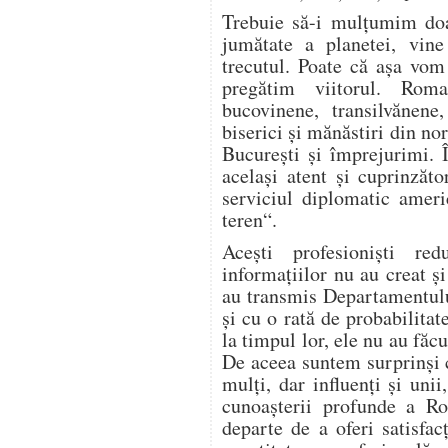
Trebuie să-i mulţumim doa
jumătate a planetei, vin
trecutul. Poate că aşa vom
pregătim viitorul. Rom
bucovinene, transilvănen
biserici şi mănăstiri din no
Bucureşti şi împrejurimi. 
acelaşi atent şi cuprinzăto
serviciul diplomatic ameri
teren“.
Aceşti profesionişti re
informaţiilor nu au creat ş
au transmis Departamentului
şi cu o rată de probabilitat
la timpul lor, ele nu au făcu
De aceea suntem surprinşi câ
mulţi, dar influenţi şi unii,
cunoaşterii profunde a Rom
departe de a oferi satisfac