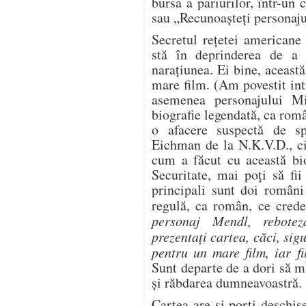
bursa a pariurilor, într-u
sau „Recunoaşteţi personaju
Secretul reţetei americane
stă în deprinderea de a f
naraţiunea. Ei bine, aceast
mare film. (Am povestit in
asemenea personajului Mi
biografie legendată, ca rom
o afacere suspectă de sp
Eichman de la N.K.V.D., ci
cum a făcut cu această bio
Securitate, mai poţi să fi
principali sunt doi români
regulă, ca român, ce crede
personaj Mendl, rebote
prezentaţi cartea, căci, sig
pentru un mare film, iar f
Sunt departe de a dori să 
şi răbdarea dumneavoastră.
Cartea are şi porţi deschis