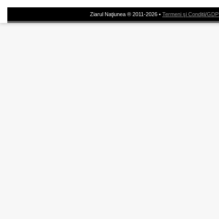
Ziarul Naţiunea ® 2011-2026 •
Termeni şi Condiţii/GD