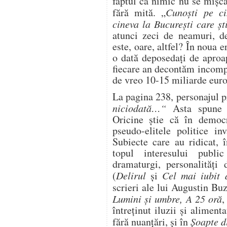
faptul că nimic nu se mişca 
fără mită. „
Cunoşti pe c
cineva la Bucureşti care ş
atunci zeci de neamuri, d
este, oare, altfel? În noua e
o dată deposedaţi de aproa
fiecare an decontăm incomp
de vreo 10-15 miliarde euro
La pagina 238, personajul pr
niciodată…“
Asta spune ş
Oricine ştie că în democr
pseudo-elitele politice in
Subiecte care au ridicat, 
topul interesului public 
dramaturgi, personalităţi 
(
Delirul
şi
Cel mai iubit
scrieri ale lui Augustin Bu
Lumini şi umbre,
A 25 oră
,
întreţinut iluzii şi alimen
fără nuanţări, şi în
Şoapte d