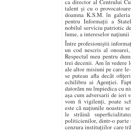
ca director al Centrului Cul
talent şi cu o provocatoar
doamna K.S.M. în galeria 
pentru Informaţii a State
nobilul serviciu patriotic d
lume, a intereselor naţiunii
Între profesioniştii informaţ
un cod nescris al onoarei,
Respectul meu pentru dumne
trei decenii. Am în vedere l
ale altor misiuni pe care le
se puteau afla decât ofiţer
echilibru ai Agenţiei. Fap
datorăm nu împiedica cu nim
aşa cum adversarii de ieri su
vom fi vigilenţi, poate sc
este că naţiunile noastre se
le străină superficialitat
politicienilor, dintr-o parte
cenzura instituţiilor care tr