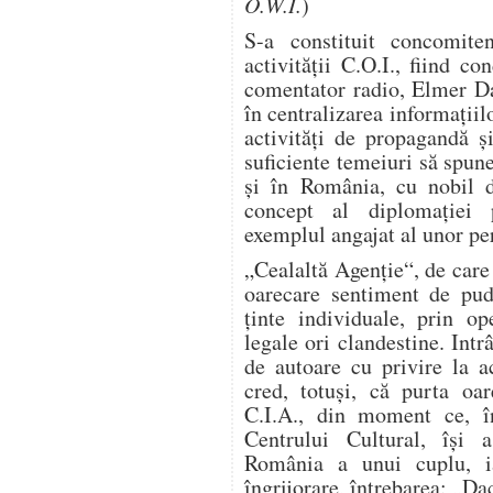
O.W.I.
)
S-a constituit concomite
activităţii C.O.I., fiind c
comentator radio, Elmer Da
în centralizarea informaţiil
activităţi de propagandă 
suficiente temeiuri să spu
şi în România, cu nobil de
concept al diplomaţiei
exemplul angajat al unor per
„Cealaltă Agenţie“, de car
oarecare sentiment de pud
ţinte individuale, prin op
legale ori clandestine. Intr
de autoare cu privire la a
cred, totuşi, că purta oar
C.I.A., din moment ce, în
Centrului Cultural, îşi 
România a unui cuplu, i
îngrijorare, întrebarea: „Da