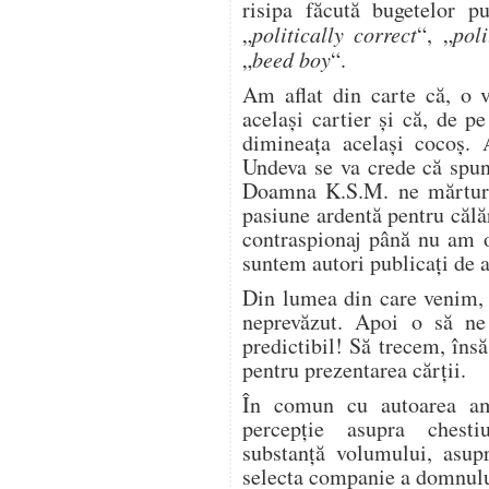
risipa făcută bugetelor pu
„
politically correct
“, „
poli
„
beed boy
“.
Am aflat din carte că, o 
acelaşi cartier şi că, de p
dimineaţa acelaşi cocoş. 
Undeva se va crede că spun
Doamna K.S.M. ne mărturis
pasiune ardentă pentru căl
contraspionaj până nu am o
suntem autori publicaţi de 
Din lumea din care venim, 
neprevăzut. Apoi o să ne
predictibil! Să trecem, îns
pentru prezentarea cărţii.
În comun cu autoarea am,
percepţie asupra chest
substanţă volumului, asupr
selecta companie a domnulu