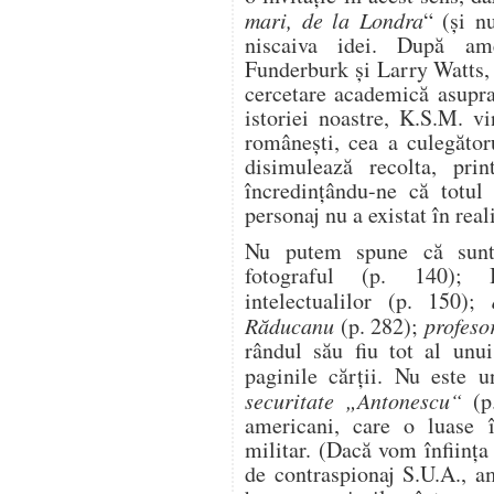
mari, de la Londra
“ (şi n
niscaiva idei. După am
Funderburk şi Larry Watts, 
cercetare academică asupra
istoriei noastre, K.S.M. vi
româneşti, cea a culegătoru
disimulează recolta, prin
încredinţându-ne că totul 
personaj nu a existat în rea
Nu putem spune că sunt 
fotograful (p. 140); I
intelectualilor (p. 150);
Răducanu
(p. 282);
profeso
rândul său fiu tot al unui
paginile cărţii. Nu este u
securitate „Antonescu“
(p.
americani, care o luase î
militar. (Dacă vom înfiinţa
de contraspionaj S.U.A., a