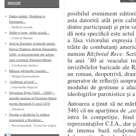
INSIDE
posibilul eveniment editori
Dialog artistic, România și
asta datorită atât prin cal
Germania…
dintre participanţi şi prin v
::
Reflexii vizuale
dă nota specifică este actul
Străin-n lume, străin acasă…
a lăsa viitorului expresia
::
Colocvii literare
Apel la Dreptate și Adevăr Istoric:
trăite de combatanţi americ
Elena Chiaburu despre Basarabia,
numim
Războiul Rece.
Scr
1940, și documentele din arhive
în anii ’80 ai veacului tr
care contrazic Raportul Wiesel
invizibilelor baricade ale R
::
Confluenţe istorice
Măsura gândurilor noastre…
un roman, deopotrivă, dram
::
Religie/Spiritualitate
generator de reflecţii asupr
„Cetățean al lumii”…
modului de gestiune a aface
::
Interviurile Naţiunii
ideologiilor paroxistice şi 
Odysseas Elytis (1911 – 1996) –
aromân laureat al Premiului Nobel
Autoarea a ţinut să ne măr
pentru literatură în anul 1979
346) că nu aparţinea de „ce
::
Diaspora
intra în competiţie, fiind
Prostia și tăcăloșia în politica
energetică a României…
reprezentaţilor C.I.A., dar ş
::
Recomandate
,
Turnul de veghe
de imensa bază relaţiona