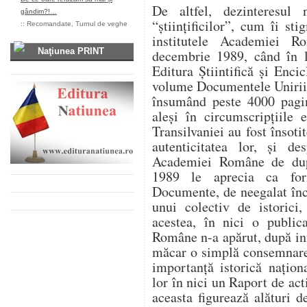
De altfel, dezinteresul
gândim?!…
“ştiinţificilor”, cum îi s
::
Recomandate
,
Turnul de veghe
institutele Academiei R
Naţiunea PRINT
decembrie 1989, când în l
Editura Ştiintifică şi Enci
volume Documentele Unirii 
însumând peste 4000 pagin
aleşi în circumscripţiile 
Transilvaniei au fost însoti
autenticitatea lor, şi d
Academiei Române de dup
1989 le aprecia ca fo
Documente, de neegalat încă
unui colectiv de istorici,
acestea, în nici o public
Române n-a apărut, după inf
măcar o simplă consemnare 
importanţă istorică naţion
lor în nici un Raport de ac
aceasta figurează alături de