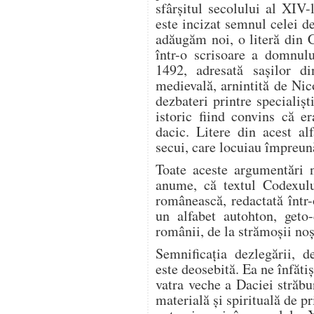
sfârşitul secolului al XIV
este incizat semnul celei de
adăugăm noi, o literă din 
într-o scrisoare a domnul
1492, adresată saşilor di
medievală, arnintită de Nic
dezbateri printre specialişt
istoric fiind convins că e
dacic. Litere din acest al
secui, care locuiau împreun
Toate aceste argumentări n
anume, că textul Codexulu
românească, redactată într
un alfabet autohton, geto-
românii, de la strămoşii noş
Semnificaţia dezlegării, de
este deosebită. Ea ne înfăti
vatra veche a Daciei străbu
materială şi spirituală de p