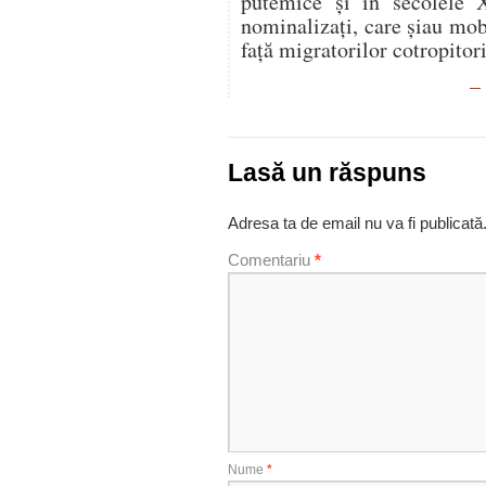
putemice şi în secolele X
nominalizaţi, care şiau mobi
faţă migratorilor cotropitori
– 
Lasă un răspuns
Adresa ta de email nu va fi publicată
Comentariu
*
Nume
*