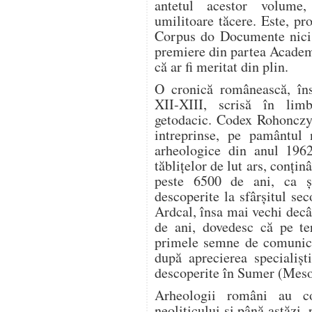
antetul acestor volume
umilitoare tăcere. Este, pr
Corpus do Documente nici 
premiere din partea Academ
că ar fi meritat din plin.
O cronică românească, în
XII-XIII, scrisă în lim
getodacic. Codex Rohonczy 
intreprinse, pe pamântul 
arheologice din anul 1962
tăbliţelor de lut ars, conţin
peste 6500 de ani, ca ş
descoperite la sfârşitul sec
Ardcal, însa mai vechi decâ
de ani, dovedesc că pe ter
primele semne de comunica
după aprecierea specialişt
descoperite în Sumer (Mes
Arheologii români au co
neoliticului şi până astăzi, 