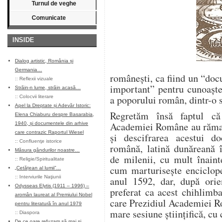
Turnul de veghe
Comunicate
INSIDE
Dialog artistic, România și
Germania…
româneşti, ca fiind un “do
::
Reflexii vizuale
important” pentru cunoaşte
Străin-n lume, străin acasă…
a poporului român, dintr-o 
::
Colocvii literare
Apel la Dreptate și Adevăr Istoric:
Regretăm însă faptul că 
Elena Chiaburu despre Basarabia,
Academiei Române au rămas
1940, și documentele din arhive
care contrazic Raportul Wiesel
şi descifrarea acestui d
::
Confluenţe istorice
română, latină dunăreană î
Măsura gândurilor noastre…
de milenii, cu mult înaint
::
Religie/Spiritualitate
cum marturiseşte enciclope
„Cetățean al lumii”…
::
Interviurile Naţiunii
anul 1592, dar, după orie
Odysseas Elytis (1911 – 1996) –
preferat ca acest chihlimba
aromân laureat al Premiului Nobel
care Prezidiul Academiei Ro
pentru literatură în anul 1979
mare sesiune ştiinţifică, cu
::
Diaspora
De ce oare refuzam să mai și