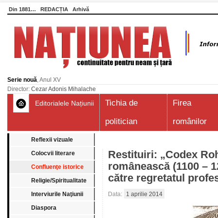
Din 1881…
REDACȚIA
Arhivă
Serie nouă
, Anul XV
Director:
Cezar Adonis Mihalache
Tichia de
Firea
Editorialele Națiunii
politician
românilor
Reflexii vizuale
Restituiri: „Codex Ro
Colocvii literare
românească (1100 – 1
Confluenţe istorice
către regretatul profe
Religie/Spiritualitate
Interviurile Naţiunii
Data:
1 aprilie 2014
Diaspora