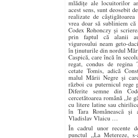
mlădiţe ale locuitorilor a
acest sens, sunt deosebit de 
realizate de câştigătoare
vrea doar să subliniem că 
Codex Rohonczy şi scrierea
prin faptul că alanii a
vigurosului neam geto-daci
în ţinuturile din nordul Mă
Caspică, care încă în secolu
regat, condus de regina T
cetate Tomis, adică Cons
malul Mării Negre şi care
război cu puternicul rege 
Diferite semne din Co
cercetătoarea română ,,le g
cu litere latine sau chirili
în Tara Româneascã şi a
Vladislav Vlaicu …
În cadrul unor recente de
punctul ,,La Metereze, s-a