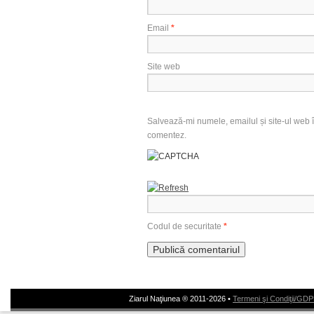
Email
*
Site web
Salvează-mi numele, emailul și site-ul web î
comentez.
Codul de securitate
*
Ziarul Naţiunea ® 2011-2026 •
Termeni şi Condiţii/GD