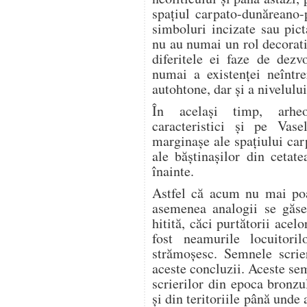
spaţiul carpato-dunăreano-
simboluri incizate sau pict
nu au numai un rol decorativ
diferitele ei faze de dezv
numai a existenţei neîntre
autohtone, dar şi a nivelului
În acelaşi timp, arheo
caracteristici şi pe Vase
marginaşe ale spaţiului ca
ale băştinaşilor din cetat
înainte.
Astfel că acum nu mai poa
asemenea analogii se găses
hitită, căci purtătorii acelo
fost neamurile locuitoril
strămoşesc. Semnele scrier
aceste concluzii. Aceste s
scrierilor din epoca bronzul
şi din teritoriile până unde 