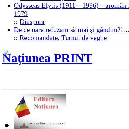
Odysseas Elytis (1911 – 1996) – aromân l
1979
::
Diaspora
De ce oare refuzam să mai și gândim?!
::
Recomandate
,
Turnul de veghe
Naţiunea PRINT