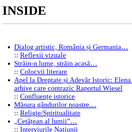
INSIDE
Dialog artistic, România și Germania…
::
Reflexii vizuale
Străin-n lume, străin acasă…
::
Colocvii literare
Apel la Dreptate și Adevăr Istoric: Elen
arhive care contrazic Raportul Wiesel
::
Confluenţe istorice
Măsura gândurilor noastre…
::
Religie/Spiritualitate
„Cetățean al lumii”…
::
Interviurile Naţiunii