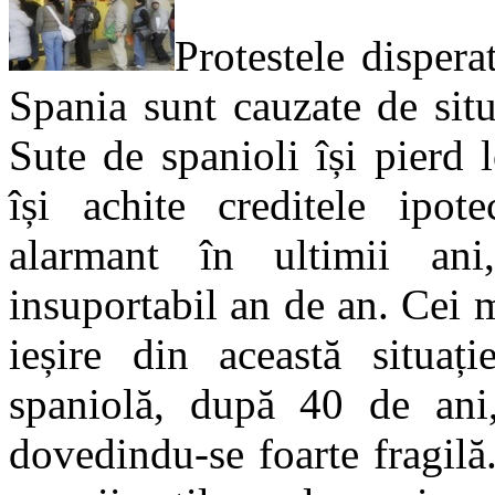
Protestele dispera
Spania sunt cauzate de situa
Sute de spanioli își pierd 
își achite creditele ipot
alarmant în ultimii ani
insuportabil an de an. Cei 
ieșire din această situaț
spaniolă, după 40 de ani
dovedindu-se foarte fragilă.