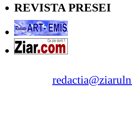
REVISTA PRESEI
Ziarul Naţiunea ® 2011-2
Contact:
redactia@ziaruln
pre