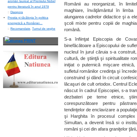
aromân laureat al Premiului Nobel
Românii au reorganizat, în limitel
pentru literatură în anul 1979
maghiare, învăţământul în limba 
::
Diaspora
alungarea cadrelor didactice şi a el
Prostia și tăcăloșia în politica
şcoli mixte pentru copiii de maghia
energetică a României…
::
Recomandate
,
Turnul de veghe
română.
S-a înfiinţat Episcopia de Cova
Naţiunea PRINT
binefăcătoare a Episcopului de suflet 
nucleul în jurul căruia s-a construit, 
cultură, de ştiinţă şi spiritualitate 
iniţiat o puternică mişcare etnică, 
sufletul românilor credinţa şi încre
construind şi dând în circuit confesio
lăcaşuri de cult ortodox. Centrul Ec
născut în cadrul Episcopiei, s-a tra
dezbateri pe teme etnice, ştiin
corespunzătoare pentru păstrarea
tendinţelor de enclavizare a populaţ
şi Harghita în procesul complex
Simultan, a devenit însă si o instituţ
români şi cei din afara graniţelor ţării