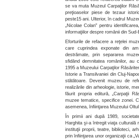
se va muta Muzeul Carpaţilor Răsărit
preţioaselor piese de tezaur istori
peste15 ani. Ulterior, în cadrul Muze
„Nicolae Colan” pentru identificarea, 
informaţiilor despre românii din Sud-E
Eforturile de refacere a reţelei muz
care cuprindea exponate din amb
destrămate, prin separarea muzeel
sfidând demnitatea românilor, au co
1995 a Muzeului Carpaţilor Răsăriteni
Istorie a Transilvaniei din Cluj-Napoc
stătătoare. Devenit muzeu de refer
realizările din arheologie, istorie, me
făurit propria editură, „Carpaţii Ră
muzee tematice, specifice zonei. 
asemenea, înfiinţarea Muzeului Oltul
În primii ani după 1989, societa
Harghita şi-a întregit viaţa culturală r
instituţii proprii, teatre, biblioteci, 
prin înfiinţarea unor organizaţii ca 