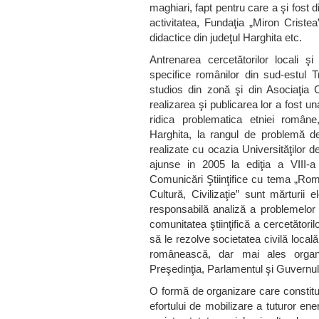
maghiari, fapt pentru care a şi fost d
activitatea, Fundaţia „Miron Criste
didactice din judeţul Harghita etc.
Antrenarea cercetătorilor locali şi
specifice românilor din sud-estul Tra
studios din zonă şi din Asociaţi
realizarea şi publicarea lor a fost una
ridica problematica etniei român
Harghita, la rangul de problemă de i
realizate cu ocazia Universităţilor d
ajunse in 2005 la ediţia a VIII-a 
Comunicări Ştiinţifice cu tema „Român
Cultură, Civilizaţie” sunt mărturii
responsabilă analiză a problemelor c
comunitatea ştiinţifică a cercetătoril
să le rezolve societatea civilă local
românească, dar mai ales organe
Preşedinţia, Parlamentul şi Guvernul
O formă de organizare care constitu
efortului de mobilizare a tuturor ene