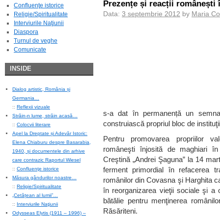
Prezențe și reacții românești 
Confluenţe istorice
Data:
3 septembrie 2012
by
Maria Co
Religie/Spiritualitate
Interviurile Naţiunii
Diaspora
Turnul de veghe
Comunicate
INSIDE
Dialog artistic, România și
Germania…
::
Reflexii vizuale
s-a dat în permanență un semnal 
Străin-n lume, străin acasă…
construiască propriul bloc de instituţii
::
Colocvii literare
Apel la Dreptate și Adevăr Istoric:
Pentru promovarea propriilor valo
Elena Chiaburu despre Basarabia,
româneşti înjosită de maghiari în 
1940, și documentele din arhive
Creştină „Andrei Şaguna” la 14 mart
care contrazic Raportul Wiesel
ferment primordial în refacerea tra
::
Confluenţe istorice
Măsura gândurilor noastre…
românilor din Covasna şi Harghita ca
::
Religie/Spiritualitate
în reorganizarea vieţii sociale şi a o
„Cetățean al lumii”…
bătălie pentru menţinerea românilor
::
Interviurile Naţiunii
Răsăriteni.
Odysseas Elytis (1911 – 1996) –