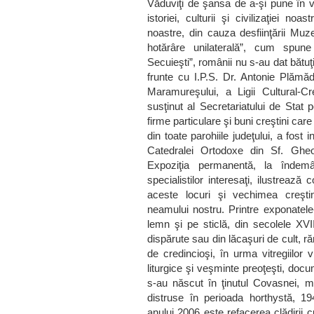
Văduviţi de şansa de a-şi pune în val
istoriei, culturii şi civilizaţiei no
noastre, din cauza desfiinţării Muze
hotărâre unilaterală”, cum spun
Secuieşti”, românii nu s-au dat bătuţi
frunte cu I.P.S. Dr. Antonie Plămăde
Maramureşului, a Ligii Cultural-Cr
susţinut al Secretariatului de Stat pe
firme particulare şi buni creştini care
din toate parohiile judeţului, a fost
Catedralei Ortodoxe din Sf. Gheor
Expoziţia permanentă, la îndemâna
specialistilor interesaţi, ilustreaz
aceste locuri şi vechimea creşti
neamului nostru. Printre exponatele
lemn şi pe sticlă, din secolele XVII
dispărute sau din lăcaşuri de cult, r
de credincioşi, în urma vitregiilor 
liturgice şi veşminte preoţeşti, docu
s-au născut în ţinutul Covasnei, mă
distruse în perioada horthystă, 19
anului 2006 este refacerea clădirii cu