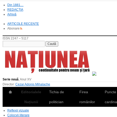
Din 1881…
REDACȚIA
Arhivă
ARTICOLE RECENTE
Abonare
ISSN 2247 – 5117
Serie nouă
, Anul XV
Director:
Cezar Adonis Mihalache
Editorialele
Tichia de
Firea
Puncte
Națiunii
politician
românilor
cardina
Reflexii vizuale
Colocvii literare