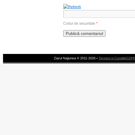
Codul de securitate
*
Ziarul Naţiunea ® 2011-2026 •
Termeni şi Condiţii/GDP