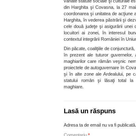
variate statute sociale şi culturale es
din Harghita şi Covasna, la 27 mai
coordonarea şi unitatea de acţiune a 
Harghita, în vederea păstrării şi dezvo
cele două judeţe şi asigurării unei c
locuitori ai zonei, în interesul bun
contextul integrării României în Uni
Din păcate, coaliţiile de conjunctur
în prezent ale tuturor guvernelor
maghiarilor care rămân veşnic nemu
proiectele de autoguvernare în Cova
şi în alte zone ale Ardealului, pe c
statului român şi lăsaţi total la 
maghiare.
Lasă un răspuns
Adresa ta de email nu va fi publicată
Comentariu
*