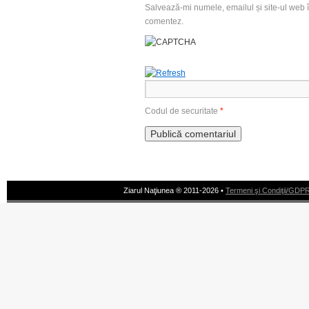
Salvează-mi numele, emailul și site-ul web î
comentez.
Codul de securitate
*
Ziarul Naţiunea ® 2011-2026 •
Termeni şi Condiţii/GDP