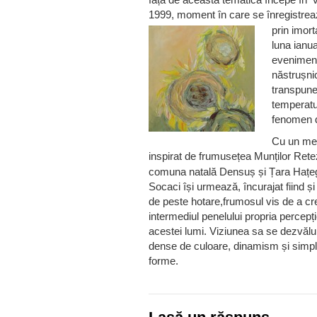
1999, moment în care se înregistreaz
prin imort
luna ianua
eveniment
năstrușnic
transpune
temperatu
fenomen d
Cu un men
inspirat de
frumusețea Munților Rete
comuna natală Densuș și Țara Hațeg
Socaci își urmează, încurajat fiind și
de peste hotare,frumosul vis de a cr
intermediul penelului propria percepț
acestei lumi. Viziunea sa se dezvălui
dense de culoare, dinamism și simpli
forme.