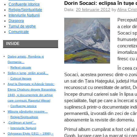
Dorin Socaci: eclipsa în tușe 
Confluenţe istorice
Data:
20 februarie 2012
by
Alina Cris
Religie/Spiritualitate
Interviurile Naţiunii
Percepută
Diaspora
a celor di
Turnul de veghe
Comunicate
Socaci sp
frumusețe
INSIDE
concretiz
imortaliza
Dialog artistic, România și
firesc cu
Germania…
În ceea ce
::
Reflexii vizuale
Străin-n lume, străin acasă…
Socaci, acestea pornesc dintr-o zonă 
::
Colocvii literare
un sat din Țara Hațegului, județul Hu
Apel la Dreptate și Adevăr Istoric:
recunoscut cu onestitate de artist, D
Elena Chiaburu despre Basarabia,
începe drumul carierei sale în lipsa u
1940, și documentele din arhive
specialitate, fapt pe care a încercat s
care contrazic Raportul Wiesel
::
Confluenţe istorice
suplinescă printr-o documentație ind
Măsura gândurilor noastre…
permanentă, izvorată din zeci de cărț
::
Religie/Spiritualitate
abonamente la reviste din domeniu.
„Cetățean al lumii”…
::
Interviurile Naţiunii
Primul album cumpărat a fost cel al a
Odysseas Elytis (1911 – 1996) –
Gogh, lucrare care l-a marcat și con