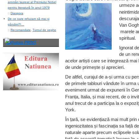
aromân laureat al Premiului Nobel
urmeze a
pentru literatură în anul 1979
neintimida
::
Diaspora
descurajat
De ce oare refuzam să mai și
Van Gogh 
gândim?!…
::
Recomandate
,
Turnul de veghe
marele ar
spiritual.
Naţiunea PRINT
Ignorat de 
de un ren
acelor artiști care se integrează mai 
de unde primește și aprecieri.
De altfel, curajul de a-și urma cu pe
de primele tablouri vândute în urma u
eveniment urmat de expunerii
în Ge
Franța, Italia, și mai recent, de o invi
anul trecut de a participa la o expozi
York.
În țară, se evidențiază mai mult prin 
ingeniozitatea și fascinația sa față 
naturale aparte precum eclipsele sola
față de această tematică începe în v