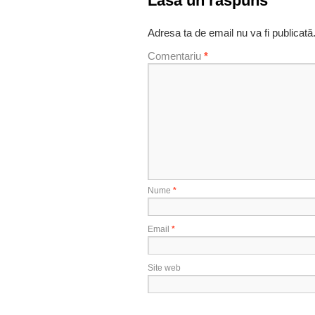
Lasă un răspuns
Adresa ta de email nu va fi publicată
Comentariu
*
Nume
*
Email
*
Site web