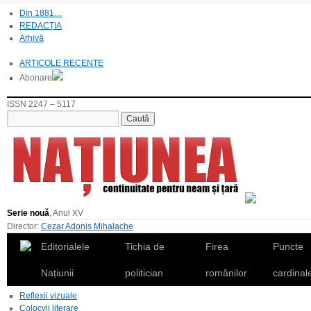
Din 1881…
REDACȚIA
Arhivă
ARTICOLE RECENTE
Abonare
ISSN 2247 – 5117
Serie nouă
, Anul XV
Director:
Cezar Adonis Mihalache
Editorialele
Tichia de
Firea
Puncte
Națiunii
politician
românilor
cardinal
Reflexii vizuale
Colocvii literare