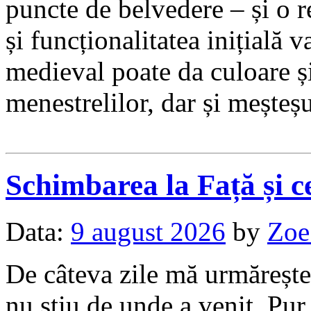
puncte de belvedere – și o 
și funcționalitatea inițială va
medieval poate da culoare și
menestrelilor, dar și meșteșu
Schimbarea la Față și 
Data:
9 august 2026
by
Zoe
De câteva zile mă urmărește
nu știu de unde a venit. Pur 