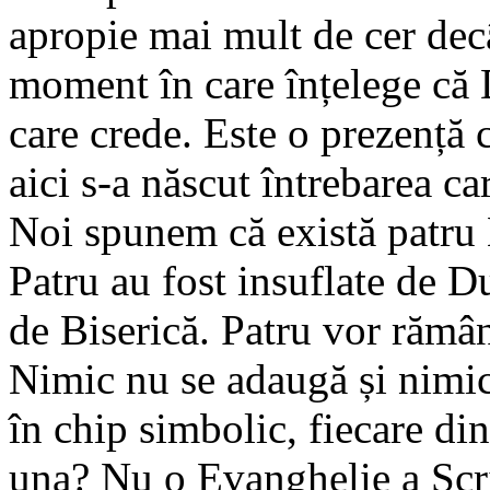
apropie mai mult de cer decâ
moment în care înțelege că
care crede. Este o prezență 
aici s-a născut întrebarea c
Noi spunem că există patru
Patru au fost insuflate de D
de Biserică. Patru vor rămân
Nimic nu se adaugă și nimic
în chip simbolic, fiecare din
una? Nu o Evanghelie a Scrip