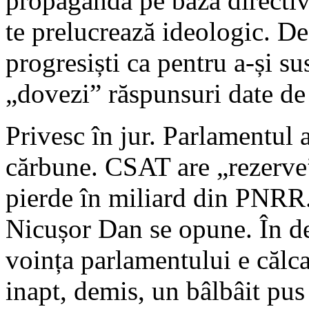
propagandă pe baza directiv
te prelucrează ideologic. De 
progresiști ca pentru a-și su
„dovezi” răspunsuri date de
Privesc în jur. Parlamentul 
cărbune. CSAT are „rezerve
pierde în miliard din PNRR.
Nicușor Dan se opune. În d
voința parlamentului e călca
inapt, demis, un bâlbâit pus