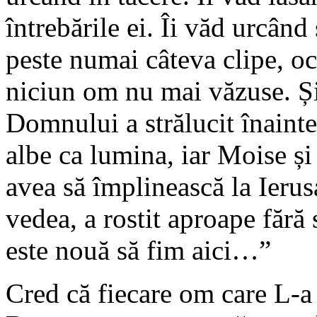
întrebările ei. Îi văd urcând
peste numai câteva clipe, oc
niciun om nu mai văzuse. Și
Domnului a strălucit înainte
albe ca lumina, iar Moise și
avea să împlinească la Ierus
vedea, a rostit aproape făr
este nouă să fim aici…”
Cred că fiecare om care L-a 