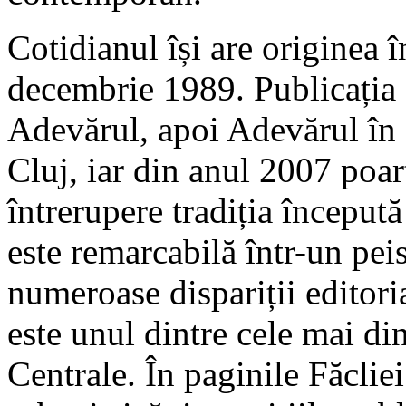
Cotidianul își are originea 
decembrie 1989. Publicația a 
Adevărul, apoi Adevărul în 
Cluj, iar din anul 2007 poa
întrerupere tradiția început
este remarcabilă într-un pei
numeroase dispariții editoria
este unul dintre cele mai d
Centrale. În paginile Făclie