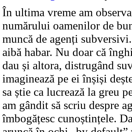
În ultima vreme am observat 
numărului oamenilor de bună
muncă de agenți subversivi. 
aibă habar. Nu doar că îngh
dau și altora, distrugând su
imaginează pe ei înșiși deșt
sa știe ca lucrează la greu p
am gândit să scriu despre ag
îmbogățesc cunoștințele. Da
aruncă în ochi „by default”