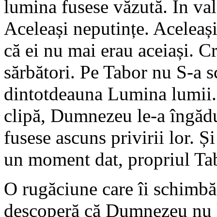
lumina fusese văzută. În val
Aceleași neputințe. Aceleași
că ei nu mai erau aceiași. Cr
sărbători. Pe Tabor nu S-a s
dintotdeauna Lumina lumii. 
clipă, Dumnezeu le-a îngădu
fusese ascuns privirii lor. Și
un moment dat, propriul Ta
O rugăciune care îi schimbă
descoperă că Dumnezeu nu l-a