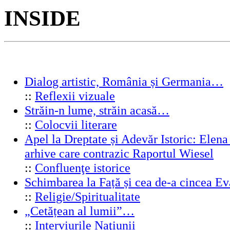
INSIDE
Dialog artistic, România și Germania…
::
Reflexii vizuale
Străin-n lume, străin acasă…
::
Colocvii literare
Apel la Dreptate și Adevăr Istoric: Elen
arhive care contrazic Raportul Wiesel
::
Confluenţe istorice
Schimbarea la Față și cea de-a cincea 
::
Religie/Spiritualitate
„Cetățean al lumii”…
::
Interviurile Naţiunii