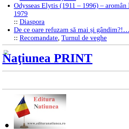
Odysseas Elytis (1911 – 1996) – aromân l
1979
::
Diaspora
De ce oare refuzam să mai și gândim?!
::
Recomandate
,
Turnul de veghe
Naţiunea PRINT