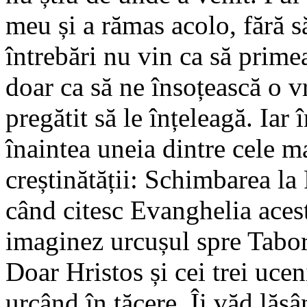
meu și a rămas acolo, fără s
întrebări nu vin ca să prim
doar ca să ne însoțească o v
pregătit să le înțeleagă. Iar 
înaintea uneia dintre cele ma
creștinătății: Schimbarea la
când citesc Evanghelia acest
imaginez urcușul spre Tabo
Doar Hristos și cei trei ucen
urcând în tăcere. Îi văd lăsâ