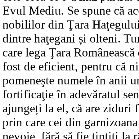
Evul Mediu. Se spune că aces
nobililor din Ţara Haţegulu
dintre haţegani și olteni. 
care lega Ţara Românească d
fost de eficient, pentru că 
pomeneşte numele în anii ur
fortificaţie în adevăratul se
ajungeți la el, că are ziduri 
prin care cei din garnizoana
nevoie, fără să fie ţintiţi la 