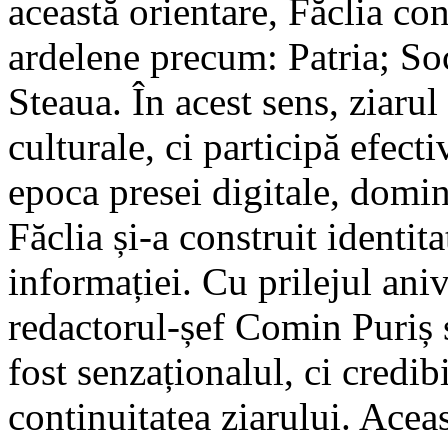
această orientare, Făclia con
ardelene precum: Patria; So
Steaua. În acest sens, ziaru
culturale, ci participă efecti
epoca presei digitale, domin
Făclia și-a construit identita
informației. Cu prilejul aniv
redactorul-șef Comin Puriș s
fost senzaționalul, ci credibi
continuitatea ziarului. Acea