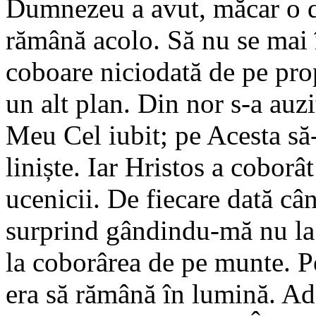
Dumnezeu a avut, măcar o da
rămână acolo. Să nu se mai 
coboare niciodată de pe pr
un alt plan. Din nor s-a auzi
Meu Cel iubit; pe Acesta să-
liniște. Iar Hristos a cobor
ucenicii. De fiecare dată câ
surprind gândindu-mă nu la
la coborârea de pe munte. P
era să rămână în lumină. Ad