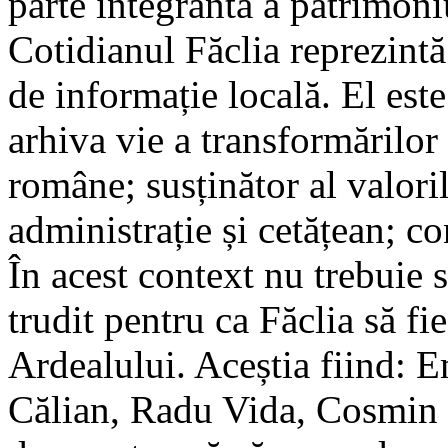
parte integrantă a patrimon
Cotidianul Făclia reprezintă
de informație locală. El este
arhiva vie a transformărilor
române; susținător al valori
administrație și cetățean; c
În acest context nu trebuie s
trudit pentru ca Făclia să fi
Ardealului. Aceștia fiind: E
Călian, Radu Vida, Cosmin 