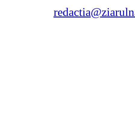
Contact:
redactia@ziaruln
pre