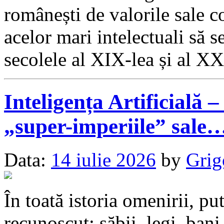
românești de valorile sale c
acelor mari intelectuali să se
secolele al XIX-lea și al X
Inteligența Artificială 
„super-imperiile” sale
Data:
14 iulie 2026
by
Grig
În toată istoria omenirii, pu
recunoscut: săbii, legi, ban