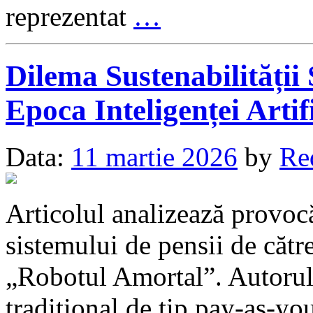
reprezentat
…
Dilema Sustenabilității 
Epoca Inteligenței Artif
Data:
11 martie 2026
by
Re
Articolul analizează provoc
sistemului de pensii de căt
„Robotul Amortal”. Autoru
tradițional de tip pay-as-you