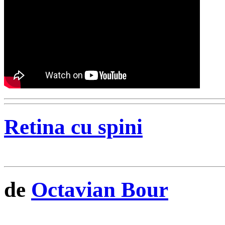
Retina cu spini
de
Octavian Bour