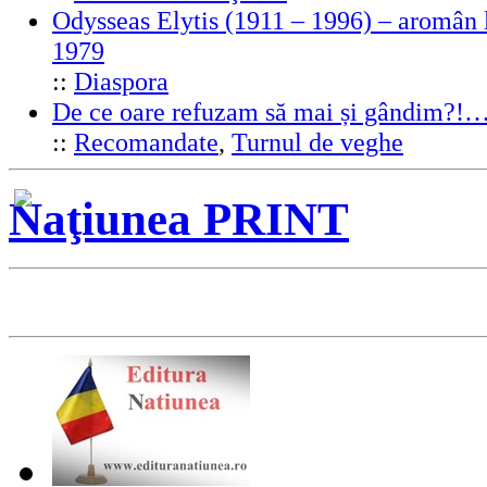
Odysseas Elytis (1911 – 1996) – aromân l
1979
::
Diaspora
De ce oare refuzam să mai și gândim?!
::
Recomandate
,
Turnul de veghe
Naţiunea PRINT