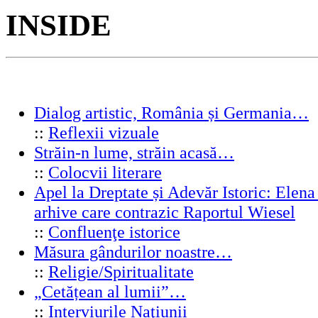
INSIDE
Dialog artistic, România și Germania…
::
Reflexii vizuale
Străin-n lume, străin acasă…
::
Colocvii literare
Apel la Dreptate și Adevăr Istoric: Elen
arhive care contrazic Raportul Wiesel
::
Confluenţe istorice
Măsura gândurilor noastre…
::
Religie/Spiritualitate
„Cetățean al lumii”…
::
Interviurile Naţiunii