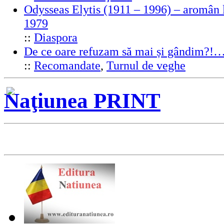
Odysseas Elytis (1911 – 1996) – aromân l
1979
::
Diaspora
De ce oare refuzam să mai și gândim?!
::
Recomandate
,
Turnul de veghe
Naţiunea PRINT