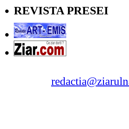
REVISTA PRESEI
Ziarul Naţiunea ® 2011-2
Contact:
redactia@ziaruln
pre