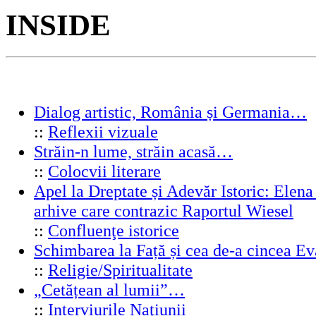
INSIDE
Dialog artistic, România și Germania…
::
Reflexii vizuale
Străin-n lume, străin acasă…
::
Colocvii literare
Apel la Dreptate și Adevăr Istoric: Elen
arhive care contrazic Raportul Wiesel
::
Confluenţe istorice
Schimbarea la Față și cea de-a cincea 
::
Religie/Spiritualitate
„Cetățean al lumii”…
::
Interviurile Naţiunii