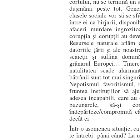
cortului, nu se termină un 
dușmănii peste tot. Genera
clasele sociale vor să se sfâ
între ei ca birjarii, disponi
afaceri murdare îngrozit
corupția și corupții au deve
Resursele naturale aflăm 
datoriile țării și ale noast
scaieții și sulfina domin
grânarul Europei… Tineret
natalitatea scade alarmant
bătrânii sunt tot mai singuri
Nepotismul, favoritismul, 
fruntea instituțiilor să a
adesea incapabili, care au 
buzunarele, să-și co
îndepărteze/compromită c
decât ei
Într-o asemenea situație, ca
te întrebi: până când? La u