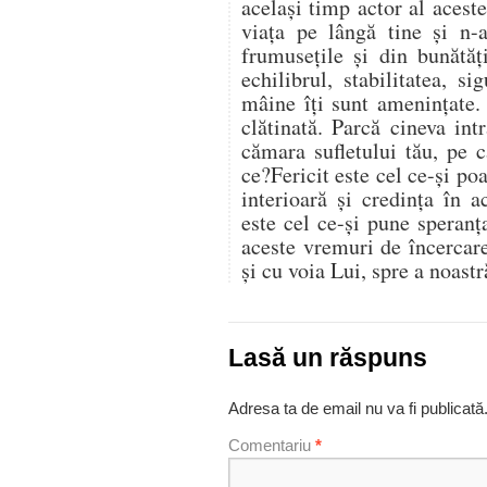
același timp actor al acest
viața pe lângă tine și n-a
frumusețile și din bunătăț
echilibrul, stabilitatea, s
mâine îți sunt amenințate.
clătinată. Parcă cineva in
cămara sufletului tău, pe c
ce?Fericit este cel ce-și po
interioară și credința în 
este cel ce-și pune speran
aceste vremuri de încercare
și cu voia Lui, spre a noastr
Lasă un răspuns
Adresa ta de email nu va fi publicată
Comentariu
*