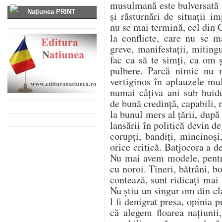
musulmană este bulversată 
Naţiunea PRINT
și răsturnări de situații i
nu se mai termină, cel din G
la conflicte, care nu se m
greve, manifestații, miting
fac ca să te simți, ca om 
pulbere. Parcă nimic nu m
vertiginos în aplauzele mu
numai câțiva ani sub huidu
de bună credință, capabili,
la bunul mers al țării, dup
lansării în politică devin d
corupți, bandiți, mincinoși
orice critică. Batjocora a d
Nu mai avem modele, pentru
cu noroi. Tineri, bătrâni, bo
contează, sunt ridicați mai 
Nu știu un singur om din cla
l fi denigrat presa, opinia
că alegem floarea națiunii