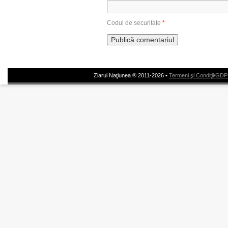
Codul de securitate
*
Ziarul Naţiunea ® 2011-2026 •
Termeni şi Condiţii/GD