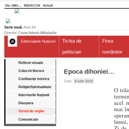
Din 1881…
REDACȚIA
Arhivă
Serie nouă
, Anul XV
Director:
Cezar Adonis Mihalache
Tichia de
Firea
Editorialele Națiunii
politician
românilor
Reflexii vizuale
Epoca dihoniei…
Colocvii literare
Confluenţe istorice
Data:
9 iulie 2026
Religie/Spiritualitate
O trăi
termin
Interviurile Naţiunii
acel 
Diaspora
mai în
Turnul de veghe
speran
Comunicate
lumii,
Zi de 