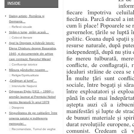
INSIDE
inform
fiecare împotriva celuila
Dialog artistic, România și
fiecăruia. Parcă dracul a in
Germania…
cum îi place! Popoarele se 
::
Reflexii vizuale
guvernelor, țările se luptă 
Străin-n lume, străin acasă…
politic. Goana după spații ș
::
Colocvii literare
resurse naturale, după pute
Apel la Dreptate și Adevăr Istoric:
Elena Chiaburu despre Basarabia,
independență, după nu știu 
1940, și documentele din arhive
fie mereu tulburată, mer
care contrazic Raportul Wiesel
conflicte, de conflagrații,
::
Confluenţe istorice
idealuri străine de ceea se
Măsura gândurilor noastre…
::
Religie/Spiritualitate
În multe țări sunt conflic
„Cetățean al lumii”…
sociale, între bogați și săra
::
Interviurile Naţiunii
între exploatatori și explo
Odysseas Elytis (1911 – 1996) –
până în cele mai îndepărtat
aromân laureat al Premiului Nobel
aștepta auzi că a izbucni
pentru literatură în anul 1979
::
Diaspora
manifestări și lupte de stra
Singurătatea de pe caldarâm: între
de bunuri materiale și spi
omenia satului și indiferența
durat revoluțiile europene, 
metropolei…
comunist. Credeam că v
::
Recomandate
,
Turnul de veghe