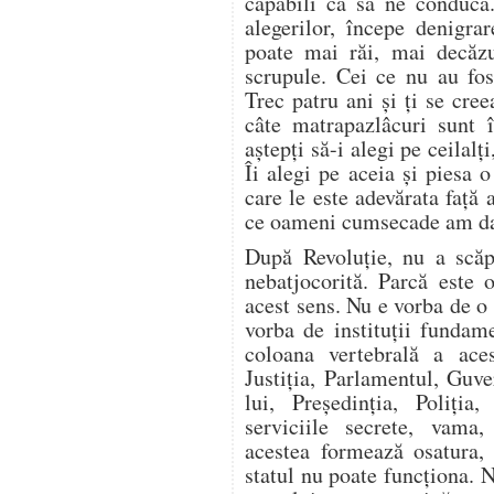
capabili ca să ne conducă.
alegerilor, începe denigra
poate mai răi, mai decăzu
scrupule. Cei ce nu au fost
Trec patru ani și ți se cre
câte matrapazlâcuri sunt î
aștepți să-i alegi pe ceilalț
Îi alegi pe aceia și piesa o
care le este adevărata față 
ce oameni cumsecade am da
După Revoluție, nu a scăpa
nebatjocorită. Parcă este 
acest sens. Nu e vorba de o 
vorba de instituții fundam
coloana vertebrală a ace
Justiția, Parlamentul, Guv
lui, Președinția, Poliția,
serviciile secrete, vama,
acestea formează osatura, 
statul nu poate funcționa. 