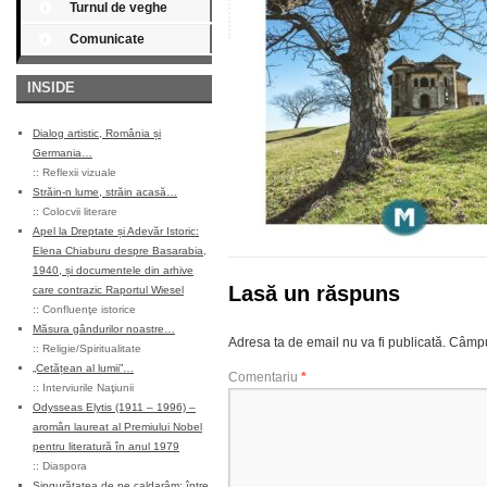
Turnul de veghe
Comunicate
INSIDE
Dialog artistic, România și
Germania…
::
Reflexii vizuale
Străin-n lume, străin acasă…
::
Colocvii literare
Apel la Dreptate și Adevăr Istoric:
Elena Chiaburu despre Basarabia,
1940, și documentele din arhive
Lasă un răspuns
care contrazic Raportul Wiesel
::
Confluenţe istorice
Măsura gândurilor noastre…
Adresa ta de email nu va fi publicată.
Câmpur
::
Religie/Spiritualitate
„Cetățean al lumii”…
Comentariu
*
::
Interviurile Naţiunii
Odysseas Elytis (1911 – 1996) –
aromân laureat al Premiului Nobel
pentru literatură în anul 1979
::
Diaspora
Singurătatea de pe caldarâm: între