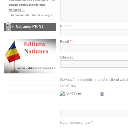
omenia satului și indiferența
metropolei…
::
Recomandate
,
Turnul de veghe
Nume
*
Naţiunea PRINT
Email
*
Site web
Salvează-mi numele, emailul și site-ul web î
comentez.
Codul de securitate
*