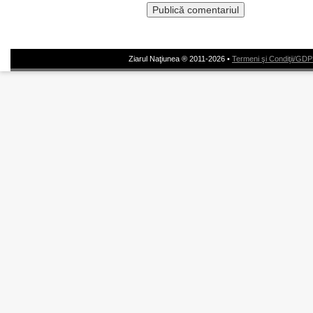
Ziarul Naţiunea ® 2011-2026 •
Termeni şi Condiţii/GD