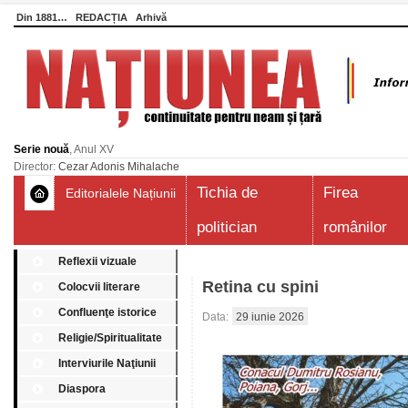
Din 1881…
REDACȚIA
Arhivă
Serie nouă
, Anul XV
Director:
Cezar Adonis Mihalache
Tichia de
Firea
Editorialele Națiunii
politician
românilor
Reflexii vizuale
Retina cu spini
Colocvii literare
Confluenţe istorice
Data:
29 iunie 2026
Religie/Spiritualitate
Interviurile Naţiunii
Diaspora