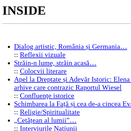
INSIDE
Dialog artistic, România și Germania…
::
Reflexii vizuale
Străin-n lume, străin acasă…
::
Colocvii literare
Apel la Dreptate și Adevăr Istoric: Elen
arhive care contrazic Raportul Wiesel
::
Confluenţe istorice
Schimbarea la Față și cea de-a cincea 
::
Religie/Spiritualitate
„Cetățean al lumii”…
::
Interviurile Naţiunii