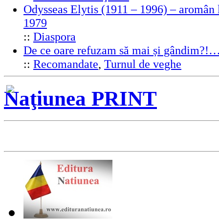
Odysseas Elytis (1911 – 1996) – aromân l
1979
::
Diaspora
De ce oare refuzam să mai și gândim?!
::
Recomandate
,
Turnul de veghe
Naţiunea PRINT