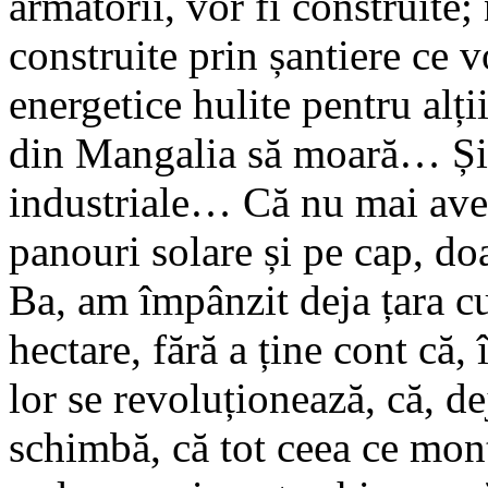
armatorii, vor fi construite;
construite prin șantiere ce v
energetice hulite pentru alți
din Mangalia să moară… Și t
industriale… Că nu mai ave
panouri solare și pe cap, 
Ba, am împânzit deja țara cu
hectare, fără a ține cont că
lor se revoluționează, că, dej
schimbă, că tot ceea ce mon