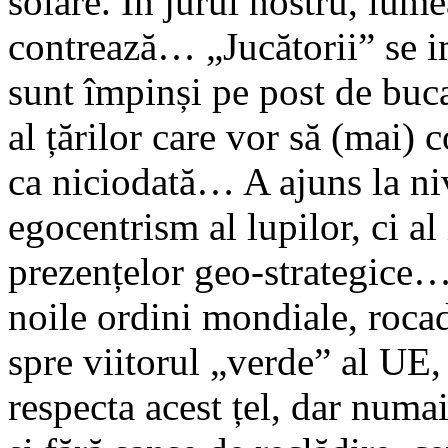
solare. În jurul nostru, lum
contrează… „Jucătorii” se i
sunt împinși pe post de bu
al țărilor care vor să (mai)
ca niciodată… A ajuns la ni
egocentrism al lupilor, ci al 
prezențelor geo-strategice…
noile ordini mondiale, roc
spre viitorul „verde” al UE, 
respecta acest țel, dar numa