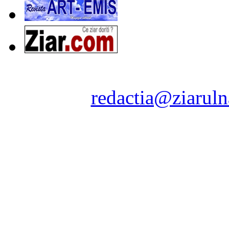
Ziarul Naţiunea ® 2011-2
Contact:
redactia@ziaruln
pre