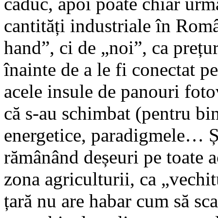
caduc, apoi poate chiar urm
cantități industriale în Rom
hand”, ci de „noi”, ca prețu
înainte de a le fi conectat p
acele insule de panouri foto
că s-au schimbat (pentru bin
energetice, paradigmele… Și
rămânând deșeuri pe toate ac
zona agriculturii, ca „vechi
țară nu are habar cum să s