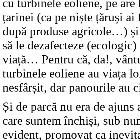
cu turbinele eoliene, pe are
țarinei (ca pe niște țăruși a
după produse agricole…) și 
să le dezafecteze (ecologic) 
viață… Pentru că, da!, vânt
turbinele eoliene au viața l
nesfârșit, dar panourile au c
Și de parcă nu era de ajuns 
care suntem închiși, sub nu
evident, promovat ca inevita