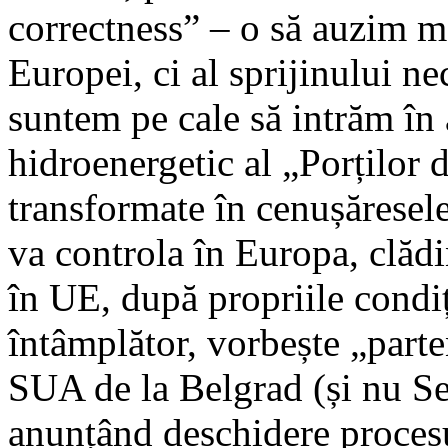
correctness” – o să auzim m
Europei, ci al sprijinului n
suntem pe cale să intrăm în 
hidroenergetic al „Porților d
transformate în cenușăresele
va controla în Europa, clădi
în UE, după propriile condi
întâmplător, vorbește „part
SUA de la Belgrad (și nu Ser
anunțând deschidere procesu