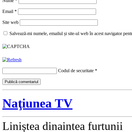
Nume
*
Email
*
Site web
Salvează-mi numele, emailul și site-ul web în acest navigator pent
Codul de securitate
*
Naţiunea TV
Liniștea dinaintea furtunii