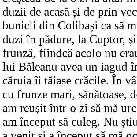
duzii de acasă și de prin ve
bunicii din Colibași ca să m
duzi în pădure, la Cuptor, ș
frunză, fiindcă acolo nu era
lui Băleanu avea un iagud 
căruia îi tăiase crăcile. În v
cu frunze mari, sănătoase, d
am reușit într-o zi să mă urc
am început să culeg. Nu ști
a venit și a început să mă o