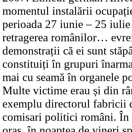
momentul instalării ocupație
perioada 27 iunie – 25 iuli
retragerea românilor… evrei
demonstrații că ei sunt stăpâ
constituiți în grupuri înarm
mai cu seamă în organele pol
Multe victime erau și din râ
exemplu directorul fabricii 
comisari politici români. În 
oraș, în noaptea de vineri sp