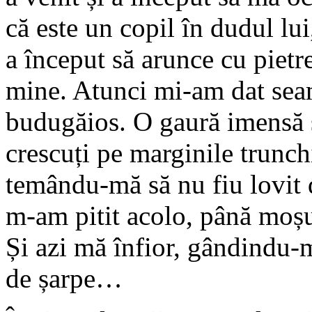
că este un copil în dudul lui
a început să arunce cu pietr
mine. Atunci mi-am dat seam
budugăios. O gaură imensă s
crescuți pe marginile trunch
temându-mă să nu fiu lovit d
m-am pitit acolo, până moșul,
Și azi mă înfior, gândindu-m
de șarpe…