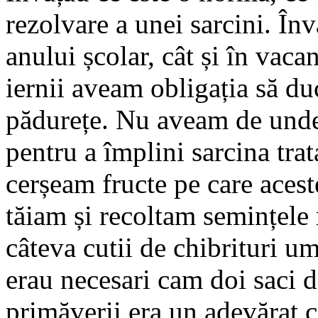
rezolvare a unei sarcini. În
anului școlar, cât și în vac
iernii aveam obligația să d
pădurețe. Nu aveam de unde
pentru a împlini sarcina trat
cerșeam fructe pe care aceste
tăiam și recoltam semințele
câteva cutii de chibrituri u
erau necesari cam doi saci 
primăverii era un adevărat c