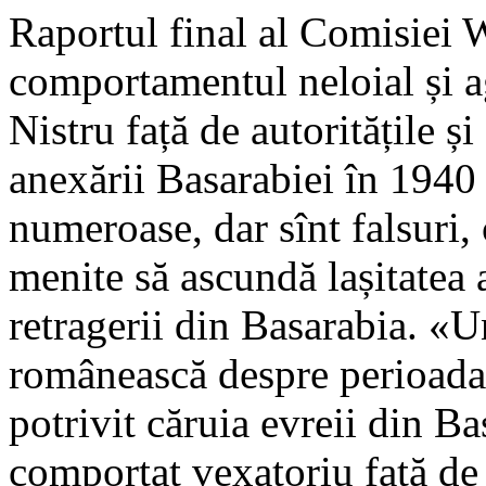
Raportul final al Comisiei W
comportamentul neloial și ag
Nistru față de autoritățile 
anexării Basarabiei în 1940 
numeroase, dar sînt falsuri, 
menite să ascundă lașitatea
retragerii din Basarabia. «U
românească despre perioada 
potrivit căruia evreii din B
comportat vexatoriu față de 