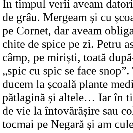
În timpul verii aveam datori
de grâu. Mergeam și cu șco
pe Cornet, dar aveam obliga
chite de spice pe zi. Petru 
câmp, pe miriști, toată dup
„spic cu spic se face snop”. 
ducem la școală plante medi
pătlagină și altele… Iar în
de vie la întovărășire sau c
tocmai pe Negară și am cule