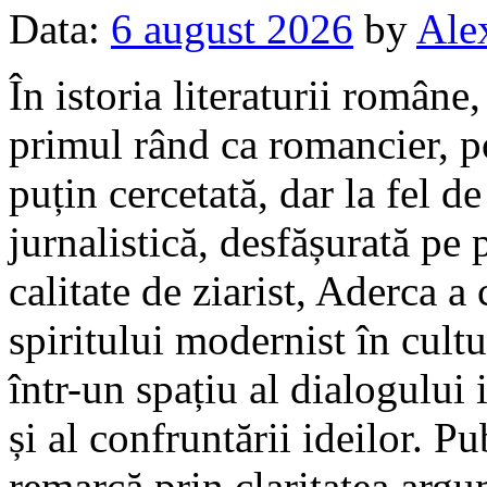
Data:
6 august 2026
by
Ale
În istoria literaturii române
primul rând ca romancier, poe
puțin cercetată, dar la fel de
jurnalistică, desfășurată pe 
calitate de ziarist, Aderca a
spiritului modernist în cul
într-un spațiu al dialogului i
și al confruntării ideilor. Pu
remarcă prin claritatea argum