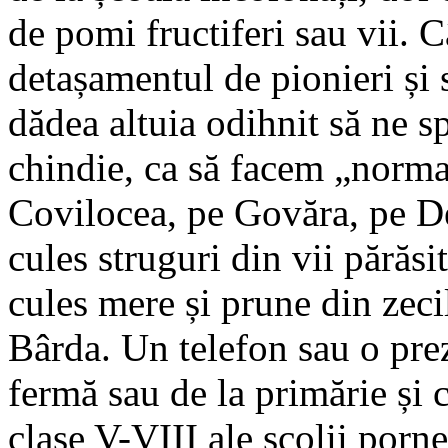
de pomi fructiferi sau vii. 
detașamentul de pionieri și s
dădea altuia odihnit să ne s
chindie, ca să facem „norm
Covilocea, pe Govăra, pe D
cules struguri din vii părăs
cules mere și prune din zecil
Bârda. Un telefon sau o prez
fermă sau de la primărie și 
clase V-VIII ale școlii porn