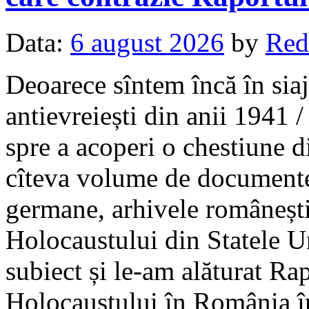
Data:
6 august 2026
by
Red
Deoarece sîntem încă în sia
antievreiești din anii 1941
spre a acoperi o chestiune d
cîteva volume de documente 
germane, arhivele româneșt
Holocaustului din Statele Un
subiect și le-am alăturat Ra
Holocaustului în România î