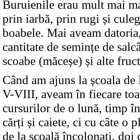
Buruienile erau mult mai ma
prin iarbă, prin rugi și cul
boabele. Mai aveam datoria,
cantitate de semințe de salc
scoabe (măceșe) și alte fruc
Când am ajuns la școala de l
V-VIII, aveam în fiecare toa
cursurilor de o lună, timp î
cărți și caiete, ci cu câte 
de la școală încolonați, doi 