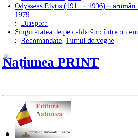
Odysseas Elytis (1911 – 1996) – aromân l
1979
::
Diaspora
Singurătatea de pe caldarâm: între omeni
::
Recomandate
,
Turnul de veghe
Naţiunea PRINT