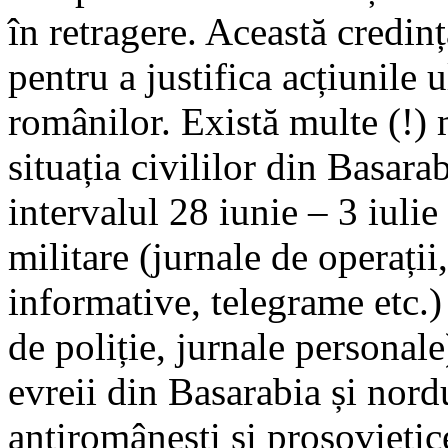
în retragere. Această credință
pentru a justifica acțiunile u
românilor. Există multe (!) m
situația civililor din Basar
intervalul 28 iunie – 3 iul
militare (jurnale de operații
informative, telegrame etc.) 
de poliție, jurnale personale
evreii din Basarabia și nord
antiromânești și prosovietic