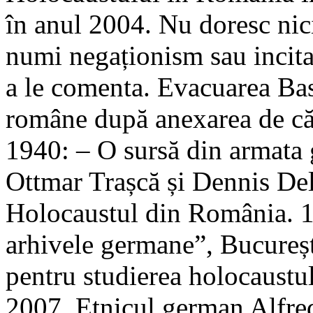
în anul 2004. Nu doresc nic
numi negaționism sau incitar
a le comenta. Evacuarea Basa
române după anexarea de căt
1940: – O sursă din armata 
Ottmar Trașcă și Dennis Dele
Holocaustul din România. 
arhivele germane”, București
pentru studierea holocaustu
2007. Etnicul german Alfred