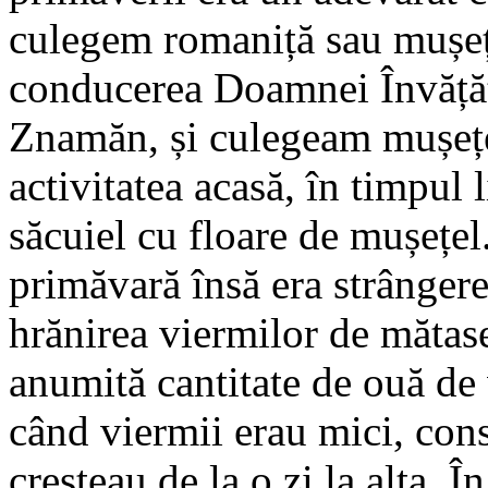
culegem romaniță sau mușeț
conducerea Doamnei Învățăt
Znamăn, și culegeam mușețe
activitatea acasă, în timpul 
săcuiel cu floare de mușețe
primăvară însă era strânger
hrănirea viermilor de mătas
anumită cantitate de ouă de
când viermii erau mici, cons
creșteau de la o zi la alta. 