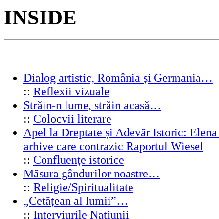
INSIDE
Dialog artistic, România și Germania…
::
Reflexii vizuale
Străin-n lume, străin acasă…
::
Colocvii literare
Apel la Dreptate și Adevăr Istoric: Elen
arhive care contrazic Raportul Wiesel
::
Confluenţe istorice
Măsura gândurilor noastre…
::
Religie/Spiritualitate
„Cetățean al lumii”…
::
Interviurile Naţiunii