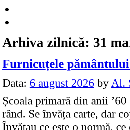
Arhiva zilnică:
31 ma
Furnicuțele pământulu
Data:
6 august 2026
by
Al.
Școala primară din anii ’60 
rând. Se învăța carte, dar c
Învățau ce este o normă, ce 