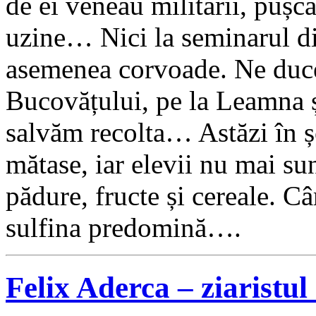
de ei veneau militarii, pușcă
uzine… Nici la seminarul di
asemenea corvoade. Ne duce
Bucovățului, pe la Leamna 
salvăm recolta… Astăzi în ș
mătase, iar elevii nu mai sun
pădure, fructe și cereale. Câ
sulfina predomină….
Felix Aderca – ziaristu