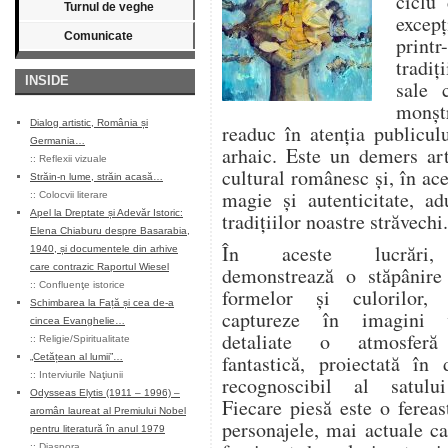
ciclu 
Turnul de veghe
excepț
Comunicate
printr
tradiț
INSIDE
sale 
monșt
Dialog artistic, România și
readuc în atenția publicul
Germania…
arhaic. Este un demers art
::
Reflexii vizuale
cultural românesc și, în ac
Străin-n lume, străin acasă…
magie și autenticitate, ad
::
Colocvii literare
Apel la Dreptate și Adevăr Istoric:
tradițiilor noastre străvechi.
Elena Chiaburu despre Basarabia,
În aceste lucrări,
1940, și documentele din arhive
care contrazic Raportul Wiesel
demonstrează o stăpânire
::
Confluenţe istorice
formelor și culorilor,
Schimbarea la Față și cea de-a
captureze în imagini 
cincea Evanghelie…
detaliate o atmosferă ș
::
Religie/Spiritualitate
fantastică, proiectată în 
„Cetățean al lumii”…
::
Interviurile Naţiunii
recognoscibil al satulu
Odysseas Elytis (1911 – 1996) –
Fiecare piesă este o ferea
aromân laureat al Premiului Nobel
personajele, mai actuale ca
pentru literatură în anul 1979
::
Diaspora