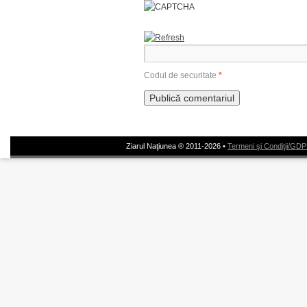
Codul de securitate
*
Ziarul Naţiunea ® 2011-2026 •
Termeni şi Condiţii/GD