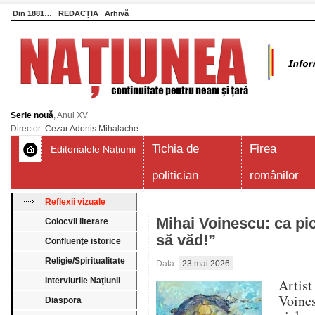
Din 1881…
REDACȚIA
Arhivă
Serie nouă
, Anul XV
Director:
Cezar Adonis Mihalache
Tichia de
Firea
Editorialele Națiunii
politician
românilor
Reflexii vizuale
Mihai Voinescu: ca pi
Colocvii literare
să văd!”
Confluenţe istorice
Religie/Spiritualitate
Data:
23 mai 2026
Interviurile Naţiunii
Artist
Voine
Diaspora