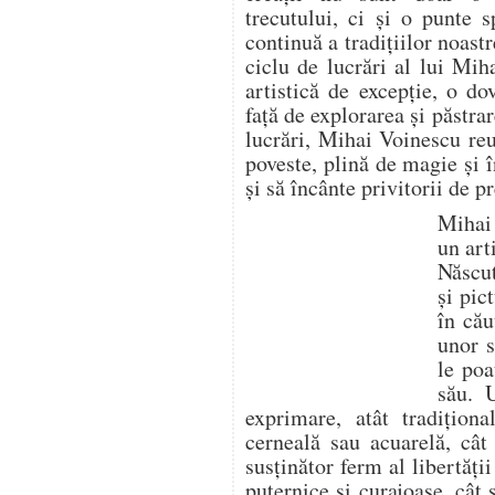
trecutului, ci și o punte 
continuă a tradițiilor noastr
ciclu de lucrări al lui Mih
artistică de excepție, o do
față de explorarea și păstrar
lucrări, Mihai Voinescu re
poveste, plină de magie și 
și să încânte privitorii de p
Mihai
un art
Născut
și pic
în cău
unor s
le poa
său. 
exprimare, atât tradiționa
cerneală sau acuarelă, cât
susținător ferm al libertăți
puternice și curajoase, cât ș