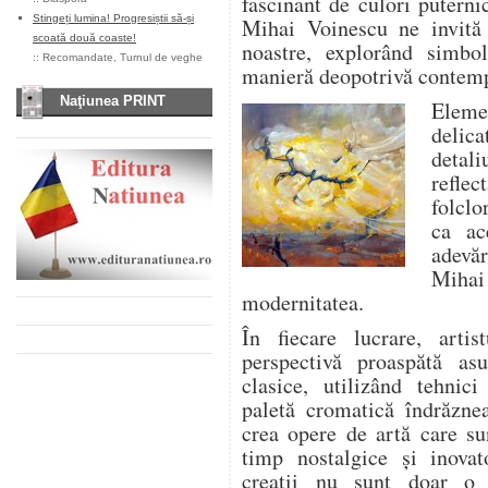
fascinant de culori puternic
Stingeți lumina! Progresiștii să-și
Mihai Voinescu ne invită
scoată două coaste!
noastre, explorând simbol
::
Recomandate
,
Turnul de veghe
manieră deopotrivă contemp
Naţiunea PRINT
Elemen
delica
detali
refle
folclo
ca ac
adevăr
Mihai 
modernitatea.
În fiecare lucrare, arti
perspectivă proaspătă as
clasice, utilizând tehnic
paletă cromatică îndrăznea
crea opere de artă care su
timp nostalgice și inovat
creații nu sunt doar o 