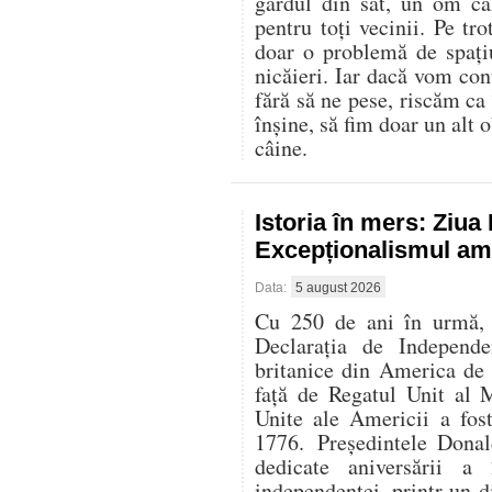
gardul din sat, un om că
pentru toți vecinii. Pe t
doar o problemă de spați
nicăieri. Iar dacă vom con
fără să ne pese, riscăm ca
înșine, să fim doar un alt o
câine.
Istoria în mers: Ziu
Excepționalismul ame
Data:
5 august 2026
Cu 250 de ani în urmă, l
Declarația de Independe
britanice din America de
față de Regatul Unit al 
Unite ale Americii a fos
1776. Președintele Donal
dedicate aniversării 
independenței, printr-un di