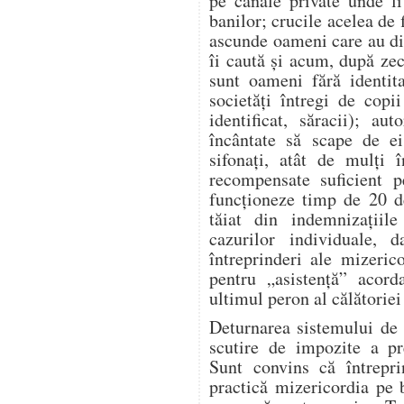
pe canale private unde l
banilor; crucile acelea de 
ascunde oameni care au dis
îi caută și acum, după zeci
sunt oameni fără identita
societăți întregi de copi
identificat, săracii); aut
încântate să scape de ei
sifonați, atât de mulți î
recompensate suficient p
funcționeze timp de 20 d
tăiat din indemnizațiile
cazurilor individuale, 
întreprinderi ale mizeric
pentru „asistență” acor
ultimul peron al călătoriei 
Deturnarea sistemului de 
scutire de impozite a pre
Sunt convins că întrepr
practică mizericordia pe 