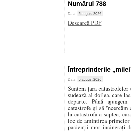
Numărul 788
Data:
5 august 2026
Descarcă PDF
Întreprinderile „mile
Data:
5 august 2026
Suntem țara catastrofelor 
sudează al doilea, care las
departe. Până ajungem 
catastrofe și să încercăm 
la catastrofa a șaptea, ca
loc de amintirea primelor
pacienții mor incinerați d