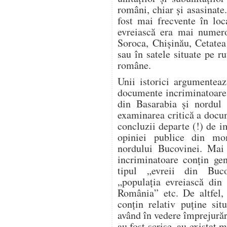
români, chiar și asasinate
fost mai frecvente în loc
evreiască era mai numero
Soroca, Chișinău, Cetatea
sau în satele situate pe ru
române.
Unii istorici argumente
documente incriminatoare re
din Basarabia și nordul 
examinarea critică a docu
concluzii departe (!) de i
opiniei publice din mo
nordului Bucovinei. Mai 
incriminatoare conțin gen
tipul „evreii din Buco
„populația evreiască din 
România” etc. De altfel, 
conțin relativ puține sit
având în vedere împrejură
au fost scrise, au existat m