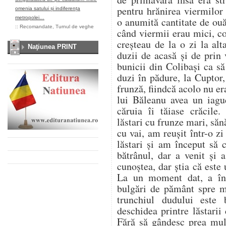
pentru hrănirea viermilor
omenia satului și indiferența
metropolei…
o anumită cantitate de ou
::
Recomandate
,
Turnul de veghe
când viermii erau mici, co
creșteau de la o zi la al
Naţiunea PRINT
duzii de acasă și de prin
bunicii din Colibași ca s
duzi în pădure, la Cuptor
frunză, fiindcă acolo nu er
lui Băleanu avea un iag
căruia îi tăiase crăcile.
lăstari cu frunze mari, săn
cu vai, am reușit într-o z
lăstari și am început să
bătrânul, dar a venit și
cunoștea, dar știa că este u
La un moment dat, a înc
bulgări de pământ spre 
trunchiul dudului este
deschidea printre lăstarii
Fără să gândesc prea mul