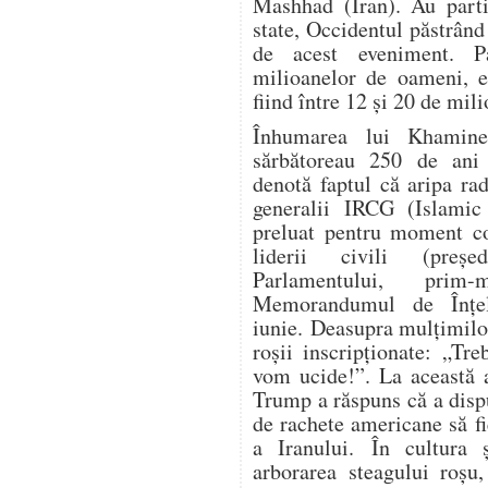
Mashhad (Iran). Au parti
state, Occidentul păstrând
de acest eveniment. P
milioanelor de oameni, es
fiind între 12 și 20 de mil
Înhumarea lui Khamine
sărbătoreau 250 de ani 
denotă faptul că aripa ra
generalii IRCG (Islamic
preluat pentru moment co
liderii civili (președ
Parlamentului, prim-
Memorandumul de Înțe
iunie. Deasupra mulțimilo
roșii inscripționate: „Tr
vom ucide!”. La această a
Trump a răspuns că a dispu
de rachete americane să fi
a Iranului. În cultura ș
arborarea steagului roșu