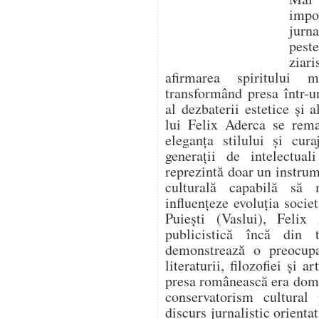
impo
jurna
pest
ziari
afirmarea spiritului 
transformând presa într-un
al dezbaterii estetice și a
lui Felix Aderca se rema
eleganța stilului și cura
generații de intelectua
reprezintă doar un instrume
culturală capabilă să
influențeze evoluția socie
Puiești (Vaslui), Felix 
publicistică încă din t
demonstrează o preocupa
literaturii, filozofiei și 
presa românească era domi
conservatorism cultural
discurs jurnalistic orienta