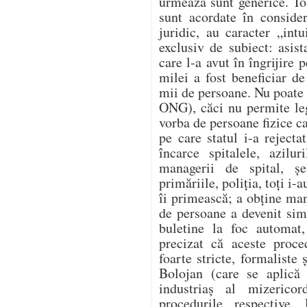
urmează sunt generice. Toa
sunt acordate în conside
juridic, au caracter „int
exclusiv de subiect: asist
care l-a avut în îngrijire 
milei a fost beneficiar de
mii de persoane. Nu poate 
ONG), căci nu permite legi
vorba de persoane fizice ca
pe care statul i-a reject
încarce spitalele, azilur
managerii de spital, șe
primăriile, poliția, toți i-
îi primească; a obține man
de persoane a devenit sim
buletine la foc automat,
precizat că aceste proce
foarte stricte, formaliste 
Bolojan (care se aplică 
industriaș al mizerico
procedurile respective