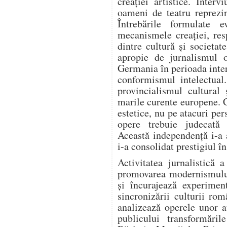
creației artistice. Intervi
oameni de teatru reprezi
Întrebările formulate e
mecanismele creației, resp
dintre cultură și societa
apropie de jurnalismul o
Germania în perioada inter
conformismul intelectual
provincialismul cultural 
marile curente europene. 
estetice, nu pe atacuri per
opere trebuie judecată e
Această independență i-a 
i-a consolidat prestigiul î
Activitatea jurnalistică 
promovarea modernismului.
și încurajează experiment
sincronizării culturii ro
analizează operele unor a
publicului transformări