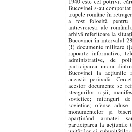
1940 este cel potrivit căr
Bucovinei s-au comportat v
trupele române în retragere
a fost folosită pentru a
antievreiești ale românil
arhivă referitoare la situaț
Bucovinei în intervalul 2
(!) documente militare (j
rapoarte informative, te
administrative, de poli
participarea unora dintr
Bucovinei la acțiunile a
această perioadă. Cercet
acestor documente se ref
steagurilor roșii; manife
sovietice; mitinguri d
sovietice; ofense aduse 
monumentelor și biseri
aparținând armatei sau
participarea la acțiunile
unităților și subunitățilo