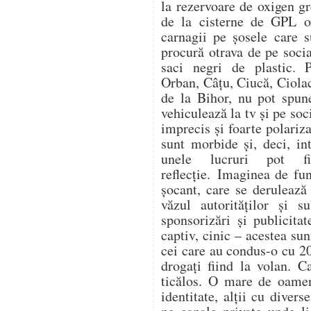
la rezervoare de oxigen gr
de la cisterne de GPL op
carnagii pe șosele care s
procură otrava de pe soc
saci negri de plastic. 
Orban, Câțu, Ciucă, Ciol
de la Bihor, nu pot spune
vehiculează la tv și pe soc
imprecis și foarte polariza
sunt morbide și, deci, in
unele lucruri pot f
reflecție. Imaginea de fu
șocant, care se derulează
văzul autorităților și s
sponsorizări și publicitat
captiv, cinic – acestea su
cei care au condus-o cu 20
drogați fiind la volan. C
ticălos. O mare de oamen
identitate, alții cu divers