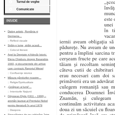
„șco
Turnul de veghe
învăț
Comunicate
munce
este 
INSIDE
unei 
în t
Dialog artistic, România și
vaca
Germania…
iernii aveam obligația s
::
Reflexii vizuale
pădurețe. Nu aveam de un
Străin-n lume, străin acasă…
::
Colocvii literare
pentru a împlini sarcina tr
Apel la Dreptate și Adevăr Istoric:
cerșeam fructe pe care ace
Elena Chiaburu despre Basarabia,
tăiam și recoltam seminț
1940, și documentele din arhive
câteva cutii de chibritur
care contrazic Raportul Wiesel
::
Confluenţe istorice
erau necesari cam doi s
Măsura gândurilor noastre…
primăverii era un adevărat
::
Religie/Spiritualitate
culegem romaniță sau m
„Cetățean al lumii”…
conducerea Doamnei Învă
::
Interviurile Naţiunii
Znamăn, și culegeam 
Odysseas Elytis (1911 – 1996) –
aromân laureat al Premiului Nobel
continuăm activitatea aca
pentru literatură în anul 1979
doua zi un săcuiel cu flo
::
Diaspora
de primăvară însă era st
Singurătatea de pe caldarâm: între