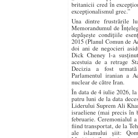
britanicii cred în excepțio
excepționalismul grec.”
Una dintre frustrările 
Memorandumul de Înțelege
depășește condițiile esen
2015 (Planul Comun de Ac
doi ani de negocieri asi
Dick Cheney l-a susținu
acestuia de a retrage S
Decizia a fost urmată
Parlamentul iranian a Ac
nuclear de către Iran.
În data de 4 iulie 2026, l
patru luni de la data dec
Liderului Suprem Ali Kham
israeliene (mai precis în
februarie. Ceremonialul a d
fiind transportat, de la Teh
ale islamului șiit: Qom