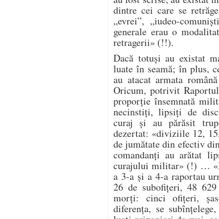
dintre cei care se retrăg
„evrei”, „iudeo-comuniș
generale erau o modalita
retragerii» (!!).
Dacă totuși au existat ma
luate în seamă; în plus, ce
au atacat armata română 
Oricum, potrivit Raportul
proporție însemnată milit
necinstiți, lipsiți de dis
curaj și au părăsit trup
dezertat: «diviziile 12, 1
de jumătate din efectiv di
comandanți au arătat lip
curajului militar» (!) … 
a 3-a și a 4-a raportau ur
26 de subofițeri, 48 629
morți: cinci ofițeri, șa
diferența, se subînțelege