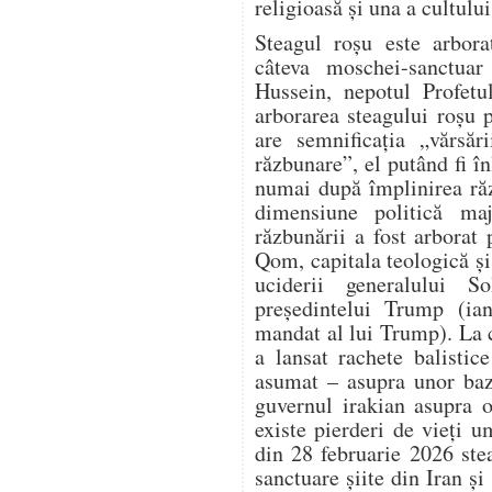
religioasă și una a cultului
Steagul roșu este arbora
câteva moschei-sanctuar 
Hussein, nepotul Profet
arborarea steagului roșu 
are semnificația „vărsăr
răzbunare”, el putând fi în
numai după împlinirea răz
dimensiune politică ma
răzbunării a fost arbora
Qom, capitala teologică și 
uciderii generalului S
președintelui Trump (ia
mandat al lui Trump). La 
a lansat rachete balistic
asumat – asupra unor baz
guvernul irakian asupra o
existe pierderi de vieți 
din 28 februarie 2026 ste
sanctuare șiite din Iran și