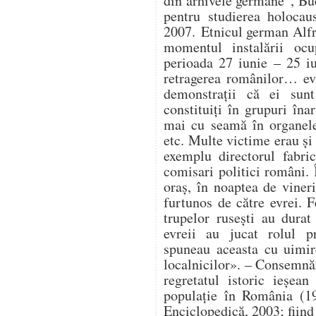
din arhivele germane”, Buc
pentru studierea holocau
2007. Etnicul german Alfr
momentul instalării ocup
perioada 27 iunie – 25 i
retragerea românilor… ev
demonstrații că ei sunt
constituiți în grupuri în
mai cu seamă în organele 
etc. Multe victime erau și 
exemplu directorul fabri
comisari politici români. 
oraș, în noaptea de vineri
furtunos de către evrei. F
trupelor rusești au durat 
evreii au jucat rolul pr
spuneau aceasta cu uimir
localnicilor». – Consemnă
regretatul istoric ieșe
populație în România (19
Enciclopedică, 2003; fiind