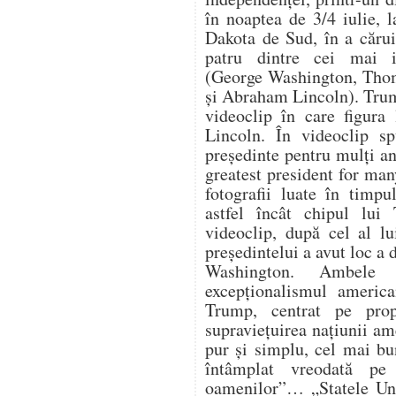
în noaptea de 3/4 iulie,
Dakota de Sud, în a cărui
patru dintre cei mai i
(George Washington, Thom
și Abraham Lincoln). Trum
videoclip în care figura
Lincoln. În videoclip s
președinte pentru mulți an
greatest president for ma
fotografii luate în timpu
astfel încât chipul lui
videoclip, după cel al lu
președintelui a avut loc a
Washington. Ambele 
excepționalismul america
Trump, centrat pe propr
supraviețuirea națiunii a
pur și simplu, cel mai bu
întâmplat vreodată pe
oamenilor”… „Statele Uni