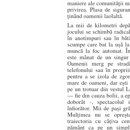
maniere ale comunității n
privirea. Plasa de sigura
ținând oamenii laolaltă.
La mii de kilometri depă
jocului se schimbă radica
în anotimpuri sau în bătă
scumpe care bat la ușă la 
muncă la foc automat. În
este mânat de un singur 
Oamenii merg pe stradă
telefonului sau în proprii
pentru a se izola de zgo
mare de oameni, dar ești 
pe un trotuar din vestul 
— fie din cauza bolii, a ep
doborât -, spectacolul i
înfiorător. Mii de pași gr
Mulțimea nu se oprește.
traiectoria cu câțiva ce
pământ ca pe un simplu