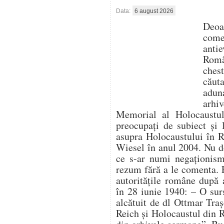
Data:
6 august 2026
Deo
com
antie
Român
ches
căut
aduna
arhi
Memorial al Holocaustulu
preocupați de subiect și 
asupra Holocaustului în 
Wiesel în anul 2004. Nu d
ce s-ar numi negaționism 
rezum fără a le comenta. 
autoritățile române după 
în 28 iunie 1940: – O su
alcătuit de dl Ottmar Traș
Reich și Holocaustul din