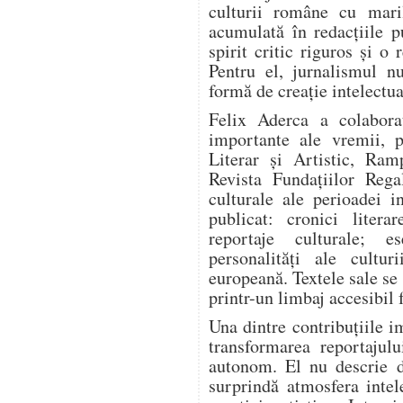
culturii române cu mari
acumulată în redacțiile pu
spirit critic riguros și o
Pentru el, jurnalismul n
formă de creație intelectua
Felix Aderca a colabora
importante ale vremii, p
Literar și Artistic, Ram
Revista Fundațiilor Rega
culturale ale perioadei i
publicat: cronici literar
reportaje culturale; es
personalități ale cultur
europeană. Textele sale se
printr-un limbaj accesibil 
Una dintre contribuțiile i
transformarea reportajulu
autonom. El nu descrie d
surprindă atmosfera intel