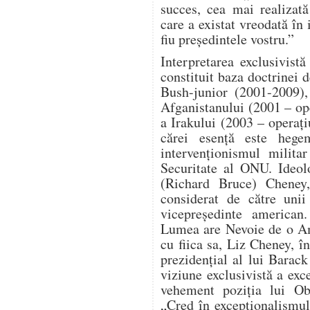
succes, cea mai realizat
care a existat vreodată în 
fiu președintele vostru.”
Interpretarea exclusivist
constituit baza doctrinei d
Bush-junior (2001-2009),
Afganistanului (2001 – o
a Irakului (2003 – operaț
cărei esență este hege
intervenționismul milita
Securitate al ONU. Ideol
(Richard Bruce) Cheney, 
considerat de către unii
vicepreședinte american
Lumea are Nevoie de o Am
cu fiica sa, Liz Cheney, î
prezidențial al lui Bara
viziune exclusivistă a ex
vehement poziția lui Ob
„Cred în excepționalismu