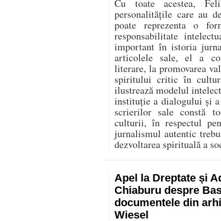
Cu toate acestea, Fel
personalitățile care au d
poate reprezenta o for
responsabilitate intelec
important în istoria jurn
articolele sale, el a co
literare, la promovarea va
spiritului critic în cult
ilustrează modelul intelect
instituție a dialogului și a
scrierilor sale constă t
culturii, în respectul p
jurnalismul autentic trebu
dezvoltarea spirituală a soc
Apel la Dreptate și A
Chiaburu despre Basa
documentele din arhi
Wiesel