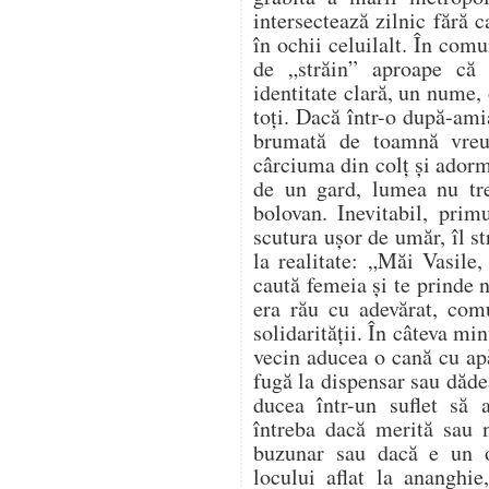
intersectează zilnic fără 
în ochii celuilalt. În comu
de „străin” aproape că
identitate clară, un nume, 
toți. Dacă într-o după-ami
brumată de toamnă vreu
cârciuma din colț și adorm
de un gard, lumea nu tr
bolovan. Inevitabil, prim
scutura ușor de umăr, îl s
la realitate: „Măi Vasile,
caută femeia și te prinde
era rău cu adevărat, com
solidarității. În câteva mi
vecin aducea o cană cu apă
fugă la dispensar sau dădea
ducea într-un suflet să
întreba dacă merită sau n
buzunar sau dacă e un 
locului aflat la ananghie