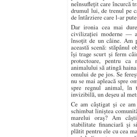
neînsuflețit care încurcă tr
drumul lui, de trenul pe c
de întârziere care l-ar pute
Dar ironia cea mai dure
civilizației moderne — a
însoțit de un câine. Am 
această scenă: stăpânul o
își trage scurt și ferm câi
protectoare, pentru ca 
animalului să atingă haina
omului de pe jos. Se fere
nu se mai apleacă spre o
spre regnul animal, în 
invizibilă, un deșeu al met
Ce am câștigat și ce am
schimbat liniștea comunită
marelui oraș? Am câșt
stabilitate financiară și
plătit pentru ele cu cea