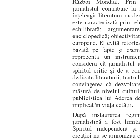
Război Mondial. Prin a
jurnalistul contribuie l
înțeleagă literatura mode
este caracterizată prin: el
echilibrată; argumentar
enciclopedică; obiectivitat
europene. El evită retoric
bazată pe fapte și exem
reprezenta un instrume
considera că jurnalistul 
spiritul critic și de a co
dedicate literaturii, teatrul
convingerea că dezvoltar
măsură de nivelul culturi
publicistica lui Aderca d
implicat în viața cetății.
După instaurarea regim
jurnalistică a fost limit
Spiritul independent și
creației nu se armonizau c