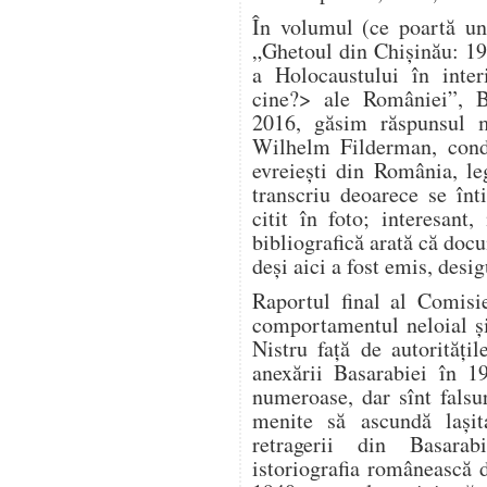
În volumul (ce poartă un
„Ghetoul din Chișinău: 1
a Holocaustului în inter
cine?> ale României”, B
2016, găsim răspunsul m
Wilhelm Filderman, condu
evreiești din România, le
transcriu deoarece se înt
citit în foto; interesan
bibliografică arată că doc
deși aici a fost emis, desig
Raportul final al Comisi
comportamentul neloial și 
Nistru față de autorităț
anexării Basarabiei în 1
numeroase, dar sînt falsuri
menite să ascundă lași
retragerii din Basara
istoriografia românească 