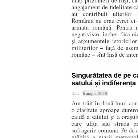
luați prizonieri de ruși, c
angajament de fidelitate că
au contribuit ulterior
România nu erau evrei ci d
armata română. Pentru n
negativism, închei fără ni
și argumentele istoricilor 
militarilor – față de ase
române – sînt însă de inter
Singurătatea de pe c
satului și indiferenț
Data:
5 august 2026
Am trăit în două lumi compl
o claritate aproape durer
caldă a satului și a oraș
care ulița sau strada p
sufragerie comună. Pe de al
grăbită a marii metropo