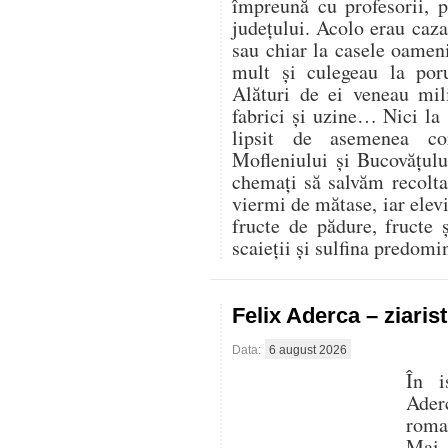
împreună cu profesorii, 
județului. Acolo erau cazaț
sau chiar la casele oamen
mult și culegeau la por
Alături de ei veneau mili
fabrici și uzine… Nici la
lipsit de asemenea co
Mofleniului și Bucovățul
chemați să salvăm recolt
viermi de mătase, iar elevi
fructe de pădure, fructe 
scaieții și sulfina predom
Felix Aderca – ziaris
Data:
6 august 2026
În i
Aderc
roman
Mai 