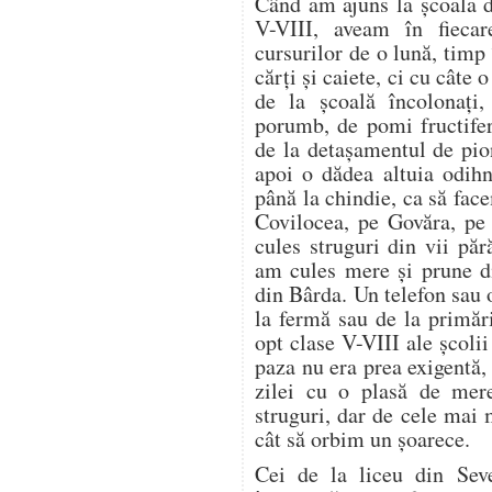
Când am ajuns la școala d
V-VIII, aveam în fieca
cursurilor de o lună, timp
cărți și caiete, ci cu câte
de la școală încolonați,
porumb, de pomi fructifer
de la detașamentul de pion
apoi o dădea altuia odih
până la chindie, ca să f
Covilocea, pe Govăra, pe
cules struguri din vii pă
am cules mere și prune di
din Bârda. Un telefon sau 
la fermă sau de la primări
opt clase V-VIII ale școli
paza nu era prea exigentă, 
zilei cu o plasă de mer
struguri, dar de cele mai
cât să orbim un șoarece.
Cei de la liceu din Seve