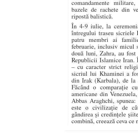
comandamente militare,
bazele de rachete din ve
ripostă balistică.
În 4-9 iulie, la ceremon
întregului traseu sicriele
patru membri ai famili
februarie, inclusiv micul 
două luni, Zahra, au fost 
Republicii Islamice Iran.
– cu caracter strict relig
sicriul lui Khaminei a fo
din Irak (Karbala), de la
Făcând o comparație cu r
americane din Venezuela, 
Abbas Araghchi, spunea: „
este o civilizație de c
gândirea și credințele șii
combină, creează ceva ce n