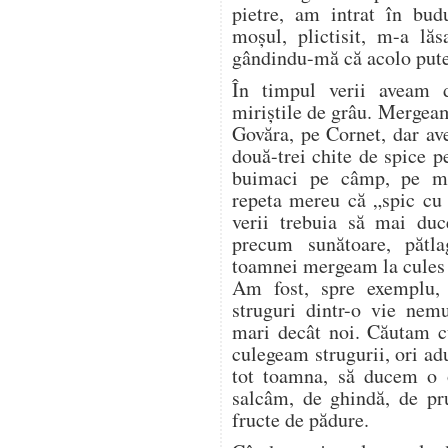
pietre, am intrat în bud
moșul, plictisit, m-a lăs
gândindu-mă că acolo pute
În timpul verii aveam 
miriștile de grâu. Mergea
Govăra, pe Cornet, dar a
două-trei chite de spice p
buimaci pe câmp, pe mir
repeta mereu că „spic cu 
verii trebuia să mai duc
precum sunătoare, pătl
toamnei mergeam la cules d
Am fost, spre exemplu,
struguri dintr-o vie nem
mari decât noi. Căutam cu
culegeam strugurii, ori a
tot toamna, să ducem o o
salcâm, de ghindă, de pr
fructe de pădure.