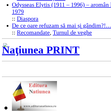
Odysseas Elytis (1911 – 1996) – aromân l
1979
::
Diaspora
De ce oare refuzam să mai și gândim?!
::
Recomandate
,
Turnul de veghe
Naţiunea PRINT