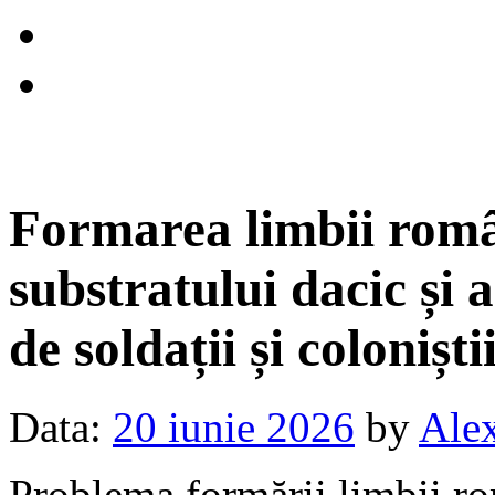
Formarea limbii româ
substratului dacic și 
de soldații și coloniș
Data:
20 iunie 2026
by
Alex
Problema formării limbii ro