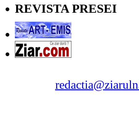
REVISTA PRESEI
Ziarul Naţiunea ® 2011-2
Contact:
redactia@ziaruln
pre