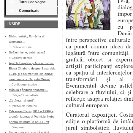
IV-a, 
Turnul de veghe
dialo
Comunicate
impor
europ
INSIDE
cu pr
Dunări
Dialog artistic, România și
între perspective culturale 
Germania…
ca punct comun ideea de
::
Reflexii vizuale
legătură între comunități. 
Străin-n lume, străin acasă…
grafică, obiect și experi
::
Colocvii literare
Apel la Dreptate și Adevăr Istoric:
artiștii participanți explo
Elena Chiaburu despre Basarabia,
ca spațiu al interferențelor
1940, și documentele din arhive
transformării și al con
care contrazic Raportul Wiesel
Evenimentul devine astfe
::
Confluenţe istorice
celebrare a fluviului, ci și
Măsura gândurilor noastre…
::
Religie/Spiritualitate
reflecție asupra relației din
„Cetățean al lumii”…
cultural european.
::
Interviurile Naţiunii
Odysseas Elytis (1911 – 1996) –
Curatorul expoziției, Cost
aromân laureat al Premiului Nobel
ediție o platformă de întâln
pentru literatură în anul 1979
jurul simbolsticii fluviulu
::
Diaspora
De ce oare refuzam să mai și