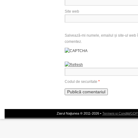
Site web
Salvează-mi numele, emailul și site-ul web î
comentez.
Codul de securitate
*
Ziarul Naţiunea ® 2011-2026 •
Termeni şi Condiţii/GD