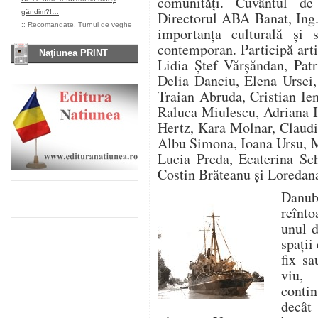
comunități. Cuvântul de
gândim?!…
Directorul ABA Banat, Ing.
::
Recomandate
,
Turnul de veghe
importanța culturală și 
contemporan. Participă arti
Naţiunea PRINT
Lidia Ștef Vărșăndan, Patr
Delia Danciu, Elena Ursei,
Traian Abruda, Cristian Ie
Raluca Miulescu, Adriana I
Hertz, Kara Molnar, Claudi
Albu Simona, Ioana Ursu, M
Lucia Preda, Ecaterina Sch
Costin Brăteanu și Loredan
Danu
reînto
unul d
spații
fix sa
viu, 
contin
decât