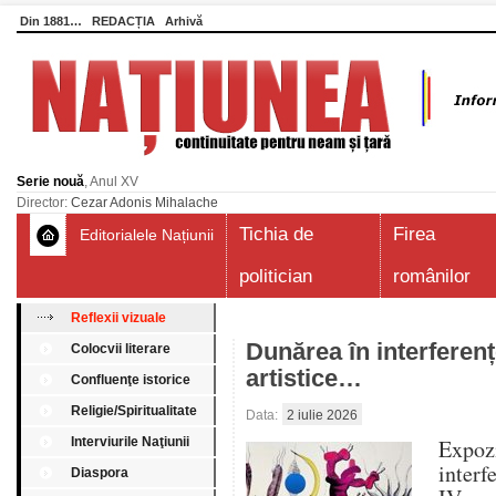
Din 1881…
REDACȚIA
Arhivă
Serie nouă
, Anul XV
Director:
Cezar Adonis Mihalache
Tichia de
Firea
Editorialele Națiunii
politician
românilor
Reflexii vizuale
Dunărea în interferenț
Colocvii literare
artistice…
Confluenţe istorice
Religie/Spiritualitate
Data:
2 iulie 2026
Interviurile Naţiunii
Expo
interf
Diaspora