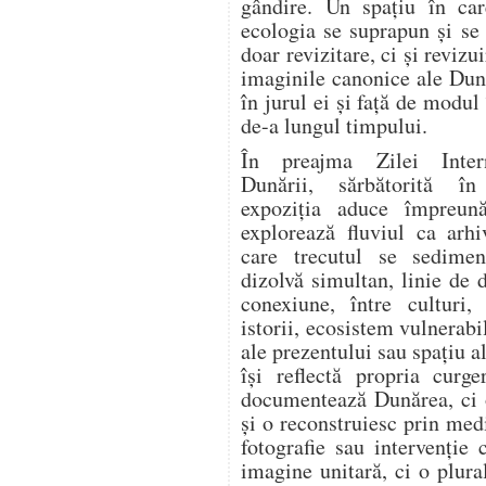
gândire. Un spațiu în car
ecologia se suprapun și se
doar revizitare, ci și revizu
imaginile canonice ale Dună
în jurul ei și față de modul
de-a lungul timpului.
În preajma Zilei Inter
Dunării, sărbătorită î
expoziția aduce împreună
explorează fluviul ca arhi
care trecutul se sedimen
dizolvă simultan, linie de 
conexiune, între culturi, 
istorii, ecosistem vulnerabi
ale prezentului sau spațiu al
își reflectă propria curge
documentează Dunărea, ci o
și o reconstruiesc prin medi
fotografie sau intervenție
imagine unitară, ci o plura