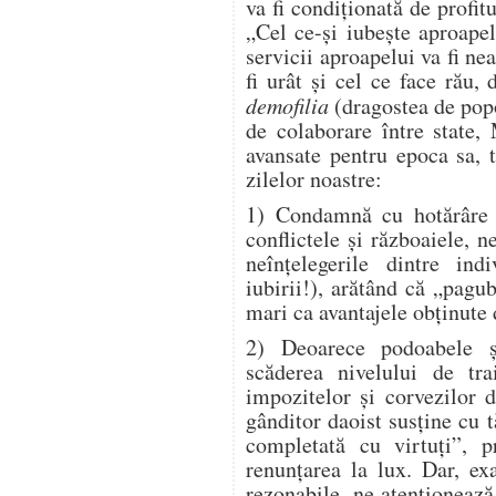
va fi condiționată de profit
„Cel ce-și iubește aproapel
servicii aproapelui va fi nea
fi urât și cel ce face rău
demofilia
(dragostea de popo
de colaborare între state,
avansate pentru epoca sa, 
zilelor noastre:
1) Condamnă cu hotărâre o
conflictele și războaiele, ne
neînțelegerile dintre ind
iubirii!), arătând că „pagu
mari ca avantajele obținute 
2) Deoarece podoabele ș
scăderea nivelului de tr
impozitelor și corvezilor d
gânditor daoist susține cu t
completată cu virtuți”, 
renunțarea la lux. Dar, ex
rezonabile, ne atenționea