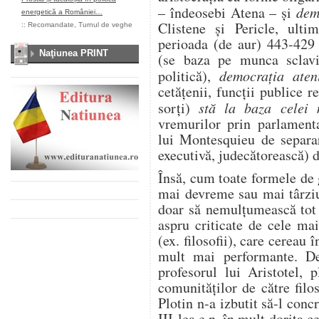
– îndeosebi Atena – și
dem
energetică a României…
Clistene și Pericle, ulti
::
Recomandate
,
Turnul de veghe
perioada (de aur) 443-429 î
Naţiunea PRINT
(se baza pe munca sclavil
politică),
democrația aten
cetățenii, funcții publice r
sorți)
stă la baza celei
vremurilor prin parlamenta
lui Montesquieu de separare
executivă, judecătorească) d
Însă, cum toate formele de 
mai devreme sau mai târziu
doar să nemulțumească tot 
aspru criticate de cele mai
(ex. filosofii), care cereau 
mult mai performante. De
profesorul lui Aristotel, 
comunităților de către filo
Plotin n-a izbutit să-l conc
III-lea e.n. în mult dorita c