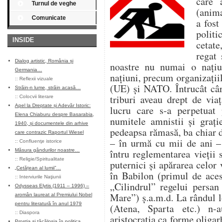
care
Turnul de veghe
(anima
Comunicate
a fost
politi
INSIDE
cetate
regat 
Dialog artistic, România și
noastre nu numai o națiu
Germania…
națiuni, precum organizați
::
Reflexii vizuale
(UE) și NATO. Întrucât cârm
Străin-n lume, străin acasă…
triburi aveau drept de via
::
Colocvii literare
Apel la Dreptate și Adevăr Istoric:
lucru care s-a perpetuat 
Elena Chiaburu despre Basarabia,
numitele amnistii și grație
1940, și documentele din arhive
pedeapsa rămasă, ba chiar 
care contrazic Raportul Wiesel
– în urmă cu mii de ani – 
::
Confluenţe istorice
Măsura gândurilor noastre…
întru reglementarea vieții 
::
Religie/Spiritualitate
puternici și apărarea celo
„Cetățean al lumii”…
în Babilon (primul de aces
::
Interviurile Naţiunii
„Cilindrul” regelui persan
Odysseas Elytis (1911 – 1996) –
Mare”) ș.a.m.d. La rândul lo
aromân laureat al Premiului Nobel
pentru literatură în anul 1979
(Atena, Sparta etc.) n-
::
Diaspora
aristocrația ca forme oliga
Prostia și tăcăloșia în politica