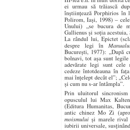
ei urmau să trăiască dup
înștiințează Porphirios în
Polirom, Iași, 1998) – cel
Unului) „se bucura de m
Gallienus și soția acestuia,
La rândul lui, Epictet (sc
despre legi în
Manual
București, 1977): „După cu
bolnavi, tot așa sunt legil
adevărate legi sunt cele
cedeze întotdeauna în fața
mai înțelept decât el”; „Cel
și cum nu s-ar întâmpla”.
Prin uluitorul sincronism
opusculul lui Max Kalten
(Editura Humanitas, Bucur
antic chinez Mo Zi (aprox
moismului
și marele rival 
iubirii universale, susținân