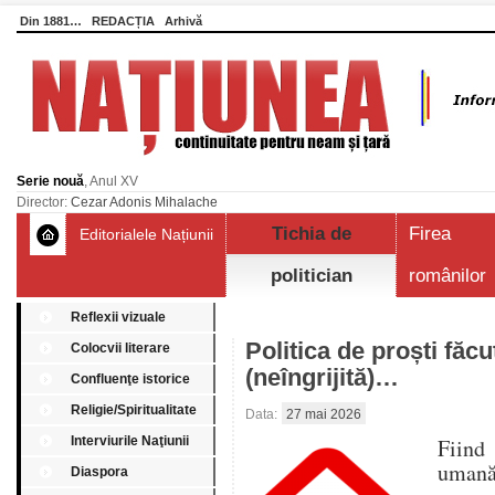
Din 1881…
REDACȚIA
Arhivă
Serie nouă
, Anul XV
Director:
Cezar Adonis Mihalache
Tichia de
Firea
Editorialele Națiunii
politician
românilor
Reflexii vizuale
Politica de proști făc
Colocvii literare
(neîngrijită)…
Confluenţe istorice
Religie/Spiritualitate
Data:
27 mai 2026
Interviurile Naţiunii
Fiind 
umană,
Diaspora