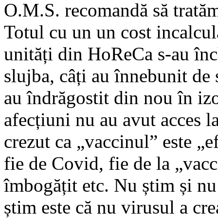
O.M.S. recomandă să tratăm
Totul cu un un cost incalcu
unități din HoReCa s-au înch
slujba, câți au înnebunit de 
au îndrăgostit din nou în izo
afecțiuni nu au avut acces la
crezut ca „vaccinul” este „ef
fie de Covid, fie de la „vacci
îmbogățit etc. Nu știm și n
știm este că nu virusul a crea