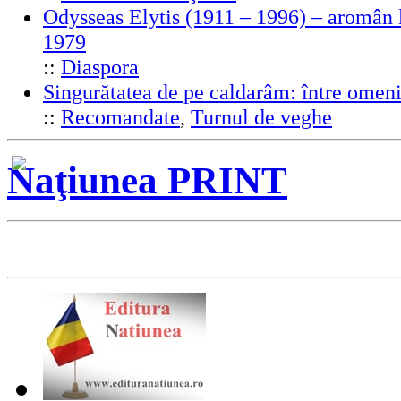
Odysseas Elytis (1911 – 1996) – aromân l
1979
::
Diaspora
Singurătatea de pe caldarâm: între omeni
::
Recomandate
,
Turnul de veghe
Naţiunea PRINT