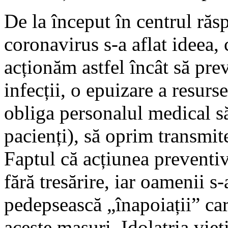
De la început în centrul ră
coronavirus s-a aflat ideea, 
acționăm astfel încât să pr
infecții, o epuizare a resurs
obliga personalul medical să
pacienți), să oprim transmit
Faptul că acțiunea preventiv
fără tresărire, iar oamenii s
pedepsească „înapoiații” car
aceste masuri. Idolatria vieț