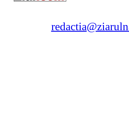
Ziarul Naţiunea ® 2011-2
Contact:
redactia@ziaruln
pre