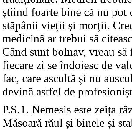
știind foarte bine că nu pot 
stăpânii vieții și morții. Cr
medicină ar trebui să citea
Când sunt bolnav, vreau să f
fiecare zi se îndoiesc de val
fac, care ascultă și nu auscul
devină astfel de profesionișt
P.S.1. Nemesis este zeița răz
Măsoară răul și binele și sta