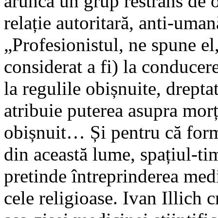
aruncă un grup restrâns de o
relație autoritară, anti-uman
„Profesionistul, ne spune el,
considerat a fi) la conducer
la regulile obișnuite, drepta
atribuie puterea asupra morț
obișnuit… Și pentru că for
din această lume, spațiul-ti
pretinde întreprinderea medic
cele religioase. Ivan Illich 