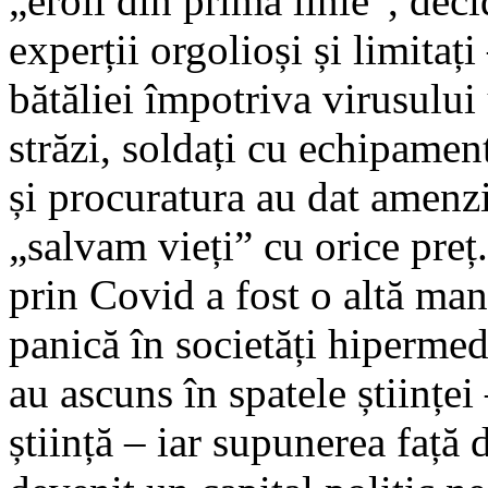
„eroii din prima linie”, dec
experții orgolioși și limitați 
bătăliei împotriva virusului 
străzi, soldați cu echipament
și procuratura au dat amenzi 
„salvam vieți” cu orice preț.
prin Covid a fost o altă man
panică în societăți hipermedi
au ascuns în spatele științei
știință – iar supunerea față d