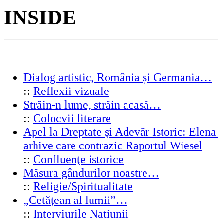
INSIDE
Dialog artistic, România și Germania…
::
Reflexii vizuale
Străin-n lume, străin acasă…
::
Colocvii literare
Apel la Dreptate și Adevăr Istoric: Elen
arhive care contrazic Raportul Wiesel
::
Confluenţe istorice
Măsura gândurilor noastre…
::
Religie/Spiritualitate
„Cetățean al lumii”…
::
Interviurile Naţiunii