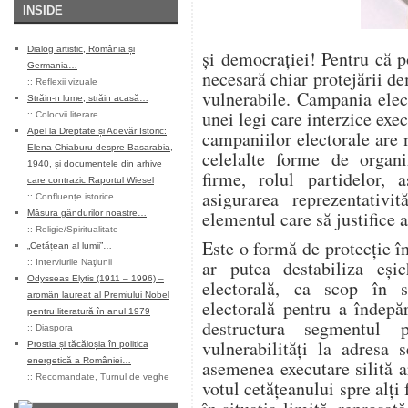
INSIDE
Dialog artistic, România și
și democrației! Pentru că p
Germania…
necesară chiar protejării de
::
Reflexii vizuale
vulnerabile. Campania elec
Străin-n lume, străin acasă…
unei legi care interzice exec
::
Colocvii literare
Apel la Dreptate și Adevăr Istoric:
campaniilor electorale are n
Elena Chiaburu despre Basarabia,
celelalte forme de organiz
1940, și documentele din arhive
firme, rolul partidelor,
care contrazic Raportul Wiesel
asigurarea reprezentativi
::
Confluenţe istorice
elementul care să justifice 
Măsura gândurilor noastre…
::
Religie/Spiritualitate
Este o formă de protecție în
„Cetățean al lumii”…
ar putea destabiliza eși
::
Interviurile Naţiunii
Odysseas Elytis (1911 – 1996) –
electorală, ca scop în 
aromân laureat al Premiului Nobel
electorală pentru a îndepă
pentru literatură în anul 1979
destructura segmentul 
::
Diaspora
vulnerabilități la adresa 
Prostia și tăcăloșia în politica
energetică a României…
asemenea executare silită a
::
Recomandate
,
Turnul de veghe
votul cetățeanului spre alți