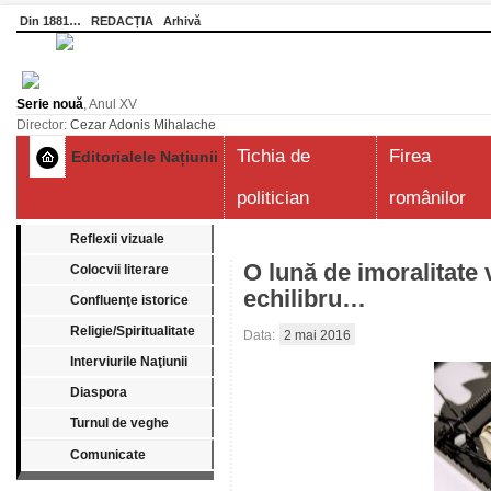
Din 1881…
REDACȚIA
Arhivă
Serie nouă
, Anul XV
Director:
Cezar Adonis Mihalache
Tichia de
Firea
Editorialele Națiunii
politician
românilor
Reflexii vizuale
O lună de imoralitate 
Colocvii literare
echilibru…
Confluenţe istorice
Religie/Spiritualitate
Data:
2 mai 2016
Interviurile Naţiunii
Diaspora
Turnul de veghe
Comunicate