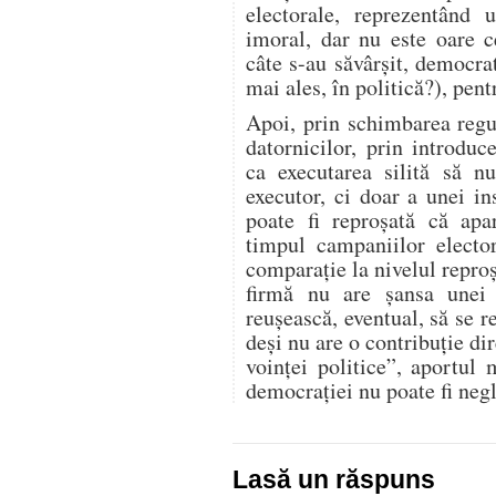
electorale, reprezentând 
imoral, dar nu este oare 
câte s-au săvârșit, democrat
mai ales, în politică?), pent
Apoi, prin schimbarea regul
datornicilor, prin introduce
ca executarea silită să n
executor, ci doar a unei in
poate fi reproșată că apar
timpul campaniilor electo
comparație la nivelul reproș
firmă nu are șansa unei 
reușească, eventual, să se r
deși nu are o contribuție di
voinţei politice”, aportul 
democrației nu poate fi neg
Lasă un răspuns