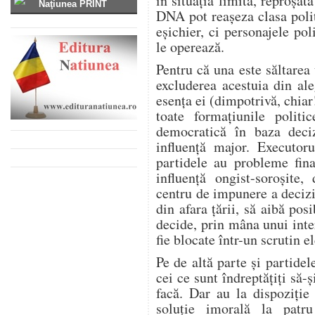
în situația limită, reproșat
Naţiunea PRINT
DNA pot reașeza clasa polit
eșichier, ci personajele pol
le operează.
Pentru că una este săltarea 
excluderea acestuia din ale
esența ei (dimpotrivă, chiar
toate formațiunile politi
democratică în baza deci
influență major. Executor
partidele au probleme fina
influență ongist-soroșite
centru de impunere a decizi
din afara țării, să aibă posi
decide, prin mâna unui inte
fie blocate într-un scrutin e
Pe de altă parte și partidele
cei ce sunt îndreptățiți să-
facă. Dar au la dispoziție
soluție imorală la patru