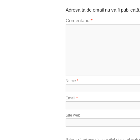
Adresa ta de email nu va fi publicată
Comentariu
*
Nume
*
Email
*
Site web
Salvează-mi numele, emailul și site-ul web î