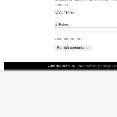
comentez.
Codul de securitate
*
Ziarul Naţiunea ® 2011-2026 •
Termeni şi Condiţii/GD