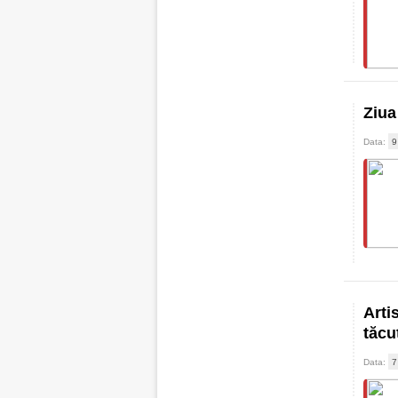
Ziua
Data:
9
Arti
tăcu
Data:
7