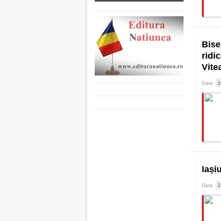
Bise
ridi
Vite
Data:
2
Iași
Data:
2