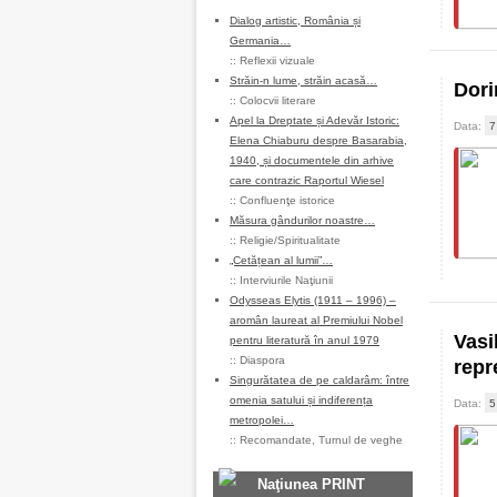
Dialog artistic, România și
Germania…
::
Reflexii vizuale
Străin-n lume, străin acasă…
Dori
::
Colocvii literare
Apel la Dreptate și Adevăr Istoric:
Data:
7
Elena Chiaburu despre Basarabia,
1940, și documentele din arhive
care contrazic Raportul Wiesel
::
Confluenţe istorice
Măsura gândurilor noastre…
::
Religie/Spiritualitate
„Cetățean al lumii”…
::
Interviurile Naţiunii
Odysseas Elytis (1911 – 1996) –
aromân laureat al Premiului Nobel
Vasi
pentru literatură în anul 1979
::
Diaspora
repr
Singurătatea de pe caldarâm: între
omenia satului și indiferența
Data:
5
metropolei…
::
Recomandate
,
Turnul de veghe
Naţiunea PRINT