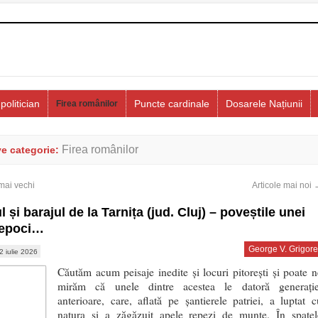
politician
Puncte cardinale
Dosarele Națiunii
Firea românilor
Firea românilor
ve categorie:
mai vechi
Articole mai noi
l și barajul de la Tarnița (jud. Cluj) – poveștile unei
 epoci…
George V. Grigore
2 iulie 2026
Căutăm acum peisaje inedite și locuri pitorești și poate n
mirăm că unele dintre acestea le datoră generație
anterioare, care, aflată pe șantierele patriei, a luptat c
natura și a zăgăzuit apele repezi de munte. În spatel