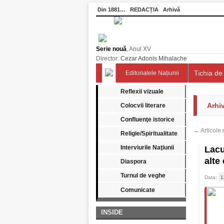
Din 1881…
REDACȚIA
Arhivă
Serie nouă
, Anul XV
Director:
Cezar Adonis Mihalache
Tichia de 
Editorialele Națiunii
Reflexii vizuale
Arhi
Colocvii literare
Confluenţe istorice
←
Articole 
Religie/Spiritualitate
Interviurile Naţiunii
Lacu
alte
Diaspora
Turnul de veghe
Data:
1
Comunicate
INSIDE