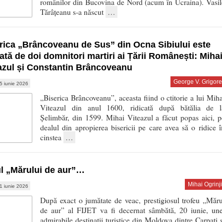
românilor din Bucovina de Nord (acum în Ucraina). Vasil
Tărâțeanu s-a născut
…
rica „Brâncoveanu de Sus” din Ocna Sibiului este
cată de doi domnitori martiri ai Țării Românești: Miha
azul și Constantin Brâncoveanu
George V. Grigore
5 iunie 2026
„Biserica Brâncoveanu”, aceasta fiind o ctitorie a lui Miha
Viteazul din anul 1600, ridicată după bătălia de l
Șelimbăr, din 1599. Mihai Viteazul a făcut popas aici, p
dealul din apropierea bisericii pe care avea să o ridice î
cinstea
…
ul „Mărului de aur”…
Mihai Ogrinji
1 iunie 2026
După exact o jumătate de veac, prestigiosul trofeu „Măru
de aur” al FIJET va fi decernat sâmbătă, 20 iunie, une
admirabile destinații turistice din Moldova dintre Carpați ș