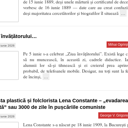
de 15 iunie 1889, deși unele mărturii și certificatul de dece
vorbesc de 16 iunie 1889 — date care au creat confuzii
deși majoritatea cercetătorilor și biografilor îl situează
…
 învățătorului…
Mihai Ogrinji
 iunie 2026
Pe 5 iunie s-a celebrat „Ziua învățătorului”. Există lege c
să nu muncească, în această zi, cadrele didactice. Ia
alumnii lor să-și tihnească și ei creierul prea aprins
probabil, de telefoanele mobile. Desigur, nu toți sunt la fe
de încinși,
…
sta plastică și folclorista Lena Constante – „evadarea
tă” sau 3000 de zile în pușcăriile comuniste
George V. Grigore
 iunie 2026
Lena Constante s-a născut pe 18 iunie 1909, la București ș