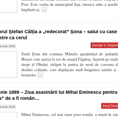
Prut. Este vorba de municipiul Iași, istorica urbe a marilo
împliniri și,
…
orul Ștefan Câlția a „redecorat” Șona – satul cu case
stre ca cerul
George V. Grigore
8 iunie 2026
Satul Șona din comuna Mândra aparținând de județulu
Brașov este așezat la est de orașul Făgăraș, înșiruit pe malu
drept al Oltului, străjuit la partea de nord de coroana d
dealuri colinate, care depășește mult lungimea satului și 
hotarelor
…
unie 1889 – Ziua asasinării lui Mihai Eminescu pentru
a” de a fi român…
Ionuț Țene
6 iunie 2026
Mihai Eminescu, cel mai mare poet român, a murit în ziu