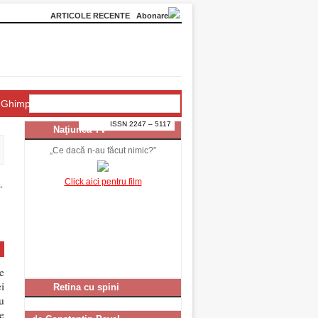
ARTICOLE RECENTE
Abonare
Ghimpele Națiunii
ISSN 2247 – 5117
Naţiunea TV
„Ce dacă n-au făcut nimic?”
Click aici pentru film
→
e
i
Retina cu spini
u
e