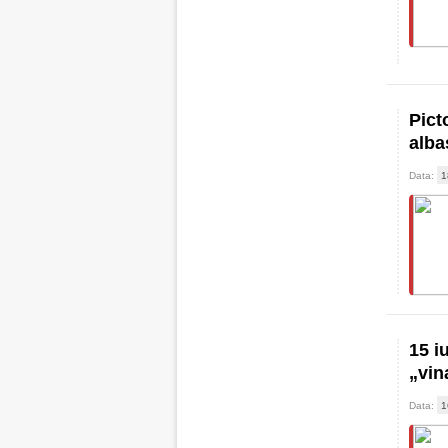
Pict
alba
Data:
1
15 i
„vin
Data:
1