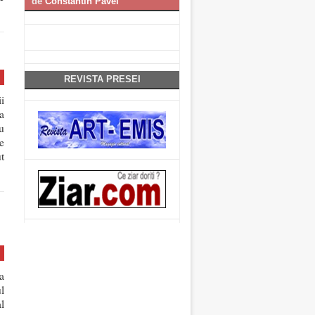
de
Constantin Pavel
REVISTA PRESEI
i
a
u
e
t
a
l
l