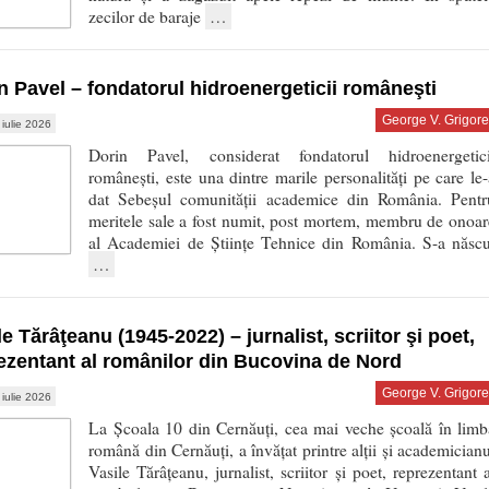
zecilor de baraje
…
n Pavel – fondatorul hidroenergeticii româneşti
George V. Grigore
 iulie 2026
Dorin Pavel, considerat fondatorul hidroenergetici
românești, este una dintre marile personalități pe care le-
dat Sebeșul comunității academice din România. Pentr
meritele sale a fost numit, post mortem, membru de onoar
al Academiei de Ştiinţe Tehnice din România. S-a născu
…
le Tărâţeanu (1945-2022) – jurnalist, scriitor şi poet,
ezentant al românilor din Bucovina de Nord
George V. Grigore
 iulie 2026
La Şcoala 10 din Cernăuți, cea mai veche școală în limb
română din Cernăuți, a învăţat printre alţii şi academicianu
Vasile Tărâţeanu, jurnalist, scriitor şi poet, reprezentant a