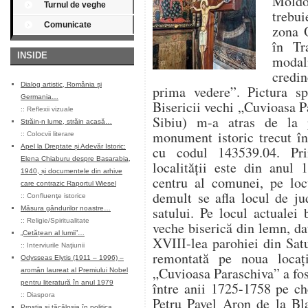
Moldo
Turnul de veghe
trebu
Comunicate
zona O
în Tr
INSIDE
moda
credi
Dialog artistic, România și
prima vedere”. Pictura spe
Germania…
Bisericii vechi „Cuvioasa P
::
Reflexii vizuale
Sibiu) m-a atras de la 
Străin-n lume, străin acasă…
monument istoric trecut în
::
Colocvii literare
Apel la Dreptate și Adevăr Istoric:
cu codul 143539.04. Pr
Elena Chiaburu despre Basarabia,
localității este din anul 
1940, și documentele din arhive
centru al comunei, pe lo
care contrazic Raportul Wiesel
demult se afla locul de ju
::
Confluenţe istorice
satului. Pe locul actualei 
Măsura gândurilor noastre…
::
Religie/Spiritualitate
veche biserică din lemn, da
„Cetățean al lumii”…
XVIII-lea parohiei din Sat
::
Interviurile Naţiunii
remontată pe noua locaț
Odysseas Elytis (1911 – 1996) –
„Cuvioasa Paraschiva” a fos
aromân laureat al Premiului Nobel
pentru literatură în anul 1979
între anii 1725-1758 pe ch
::
Diaspora
Petru Pavel Aron de la Blaj
Prostia și tăcăloșia în politica