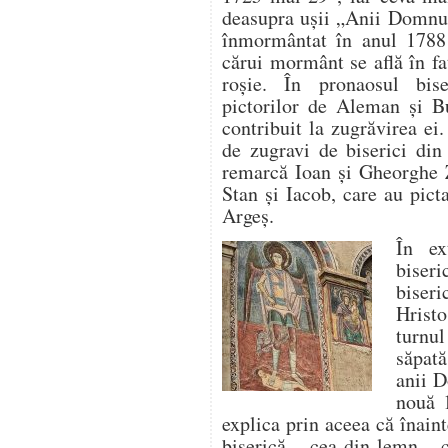
deasupra ușii „Anii Domnul
înmormântat în anul 1788 
cărui mormânt se află în fa
roșie. În pronaosul bise
pictorilor de Aleman și B
contribuit la zugrăvirea ei
de zugravi de biserici din
remarcă Ioan și Gheorghe Z
Stan și Iacob, care au pict
Argeș.
În ex
biseri
biser
Hrist
turnu
săpată
anii D
nouă 1
explica prin aceea că înaint
biserică – cea din lemn – c