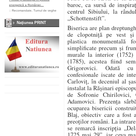
baroc, ca sursă de inspiraț
energetică a României…
centrul Sibiului, la rându
::
Recomandate
,
Turnul de veghe
„Schottenstift”.
Naţiunea PRINT
Biserica are plan dreptungh
de clopotniță pe vest și
plastica monumentală f
simplificate precum și fru
murale la interior (1752) 
(1785), acestea fiind se
Grigorovici. Odată cu 
confesionale iscate de inte
Carloviț, în deceniul al șa
instalat la Rășinari episco
de Sofronie Chirilovici,
Adamovici. Prezența sârb
ocuparea bisericii constru
Blaj, obiectiv care a fost
preoților români. La intrare
se remarcă inscripția „Del
1725 mai 29”, iar ceva mai