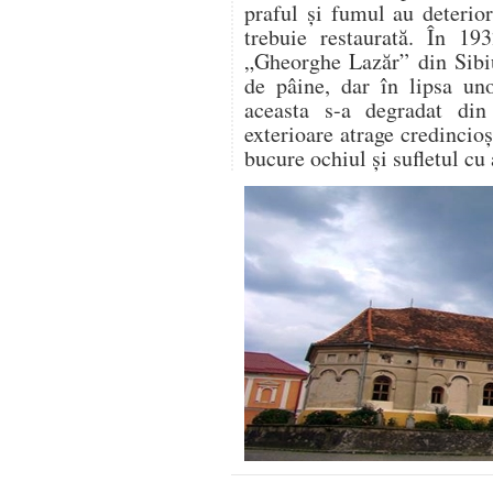
praful și fumul au deterio
trebuie restaurată. În 19
„Gheorghe Lazăr” din Sibiu
de pâine, dar în lipsa un
aceasta s-a degradat din
exterioare atrage credincioși
bucure ochiul și sufletul cu