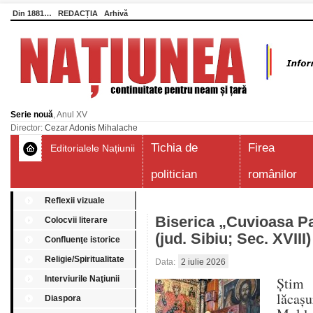
Din 1881…
REDACȚIA
Arhivă
Serie nouă
, Anul XV
Director:
Cezar Adonis Mihalache
Tichia de
Firea
Editorialele Națiunii
politician
românilor
Reflexii vizuale
Biserica „Cuvioasa P
Colocvii literare
(jud. Sibiu; Sec. XVIII)
Confluenţe istorice
Religie/Spiritualitate
Data:
2 iulie 2026
Interviurile Naţiunii
Știm 
lăcaș
Diaspora