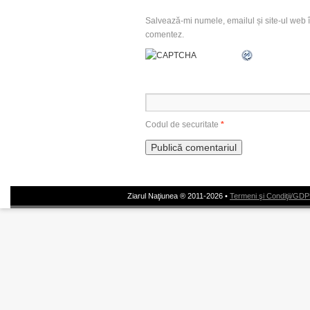
Salvează-mi numele, emailul și site-ul web î
comentez.
Codul de securitate
*
Ziarul Naţiunea ® 2011-2026 •
Termeni şi Condiţii/GD