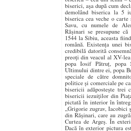
biserici, așa după cum decl
demolând biserica la 5 iu
biserica cea veche o carte 
Savu, cu numele de Ale
Rășinari se presupune că a
1544 la Sibiu, aceasta fiind
română. Existența unei bis
credibilă datorită consemn
preoți din veacul al XV-le
popa Iosif Pătruț, popa
Ultimului dintre ei, popa Br
speciale de către domnito
politice și comerciale pe ca
bisericii adăpostește trei
bisericii iezuiților din Pia
pictată în interior în într
„Grigorie zugrav, Iacobici 
din Rășinari, care au zugră
Curtea de Argeș. În exterio
Dacă în exterior pictura est