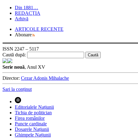
Din 1881…
REDACȚIA
Arhivă
ARTICOLE RECENTE
Abonare
ISSN 2247 – 5117
Caută după:
Serie nouă
, Anul XV
Director:
Cezar Adonis Mihalache
Sari la conținut
Editorialele Națiunii
Tichia de politician
Firea românilor
Puncte cardinale
Dosarele Națiunii
Ghimpele Națiunii