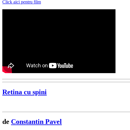
Click aici pentru film
Retina cu spini
de
Constantin Pavel