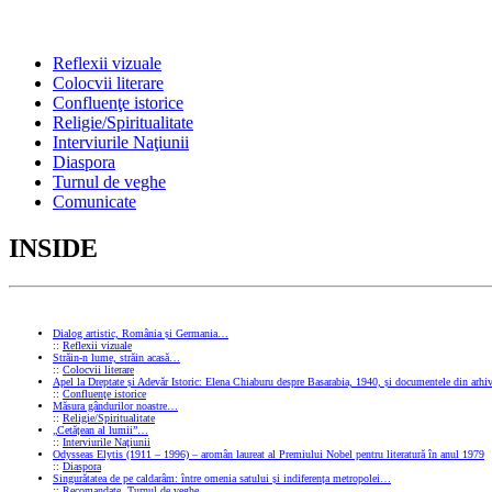
Reflexii vizuale
Colocvii literare
Confluenţe istorice
Religie/Spiritualitate
Interviurile Naţiunii
Diaspora
Turnul de veghe
Comunicate
INSIDE
Dialog artistic, România și Germania…
::
Reflexii vizuale
Străin-n lume, străin acasă…
::
Colocvii literare
Apel la Dreptate și Adevăr Istoric: Elena Chiaburu despre Basarabia, 1940, și documentele din arhiv
::
Confluenţe istorice
Măsura gândurilor noastre…
::
Religie/Spiritualitate
„Cetățean al lumii”…
::
Interviurile Naţiunii
Odysseas Elytis (1911 – 1996) – aromân laureat al Premiului Nobel pentru literatură în anul 1979
::
Diaspora
Singurătatea de pe caldarâm: între omenia satului și indiferența metropolei…
::
Recomandate
,
Turnul de veghe