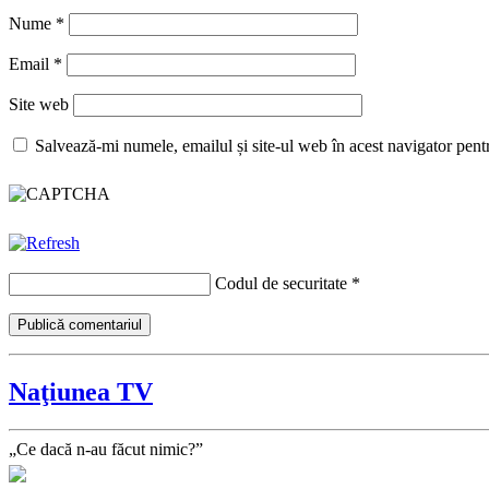
Nume
*
Email
*
Site web
Salvează-mi numele, emailul și site-ul web în acest navigator pent
Codul de securitate
*
Naţiunea TV
„Ce dacă n-au făcut nimic?”