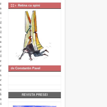
e
Retina cu spini
a
i
-
l
n
l
m
a
u
i
l
e
r
de
Constantin Pavel
e
n
r
n
n
ă
REVISTA PRESEI
m
i