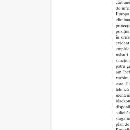
cărbune
de infr
Europa 
elimina
protecț
pozițio
în oric
evident
empiric
măsuri 
sancțiu
patru g
am înch
vorbim 
care, î
tehnică
mentena
blackou
dispon
solicit
slugarn
plan de
Bruxell