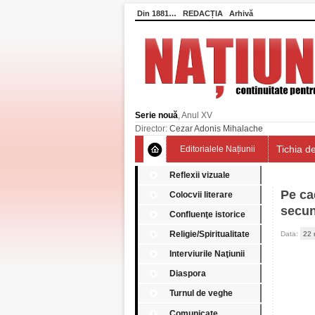
Din 1881…
REDACȚIA
Arhivă
Serie nouă
, Anul XV
Director:
Cezar Adonis Mihalache
Tichia de
Editorialele Națiunii
Reflexii vizuale
Pe ca
Colocvii literare
secun
Confluenţe istorice
Religie/Spiritualitate
Data:
22 
Interviurile Naţiunii
Diaspora
Turnul de veghe
Comunicate