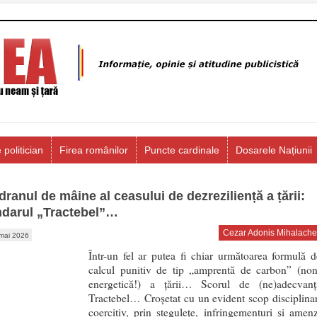
 politician
Firea românilor
Puncte cardinale
Dosarele Națiunii
dranul de mâine al ceasului de dezreziliență a țării:
darul „Tractebel”…
Cezar Adonis Mihalache
mai 2026
Într-un fel ar putea fi chiar următoarea formulă d
calcul punitiv de tip „amprentă de carbon” (non
energetică!) a țării… Scorul de (ne)adecvanț
Tractebel… Croșetat cu un evident scop disciplinar
coercitiv, prin stegulețe, infringementuri și amenz