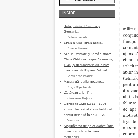
INSIDE
Dialog artistic, România și
militar
Germania…
conjunc
::
Reflexii vizuale
funcțiu
Străin-n lume, străin acasă…
comunis
::
Colocvii literare
ajuns s
Apel la Dreptate și Adevăr Istoric:
chiar u
Elena Chiaburu despre Basarabia,
solicit
1940, și documentele din arhive
care contrazic Raportul Wiesel
abitir î
::
Confluenţe istorice
(tehnol
Măsura gândurilor noastre…
pentru 
::
Religie/Spiritualitate
din cau
„Cetățean al lumii”…
alții, 
::
Interviurile Naţiunii
felurit
Odysseas Elytis (1911 – 1996) –
de apă 
aromân laureat al Premiului Nobel
motivaț
pentru literatură în anul 1979
fișa de 
::
Diaspora
Singurătatea de pe caldarâm: între
maxim 
omenia satului și indiferența
enorm l
metropolei…