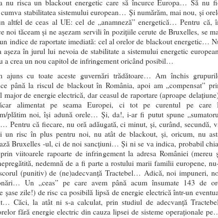
a nu risca un blackout energetic care să încurce Europa… Să nu fi
ă cumva stabilitatea sistemului european… Și numărăm, mai nou, și orel
n altfel de ceas al UE: cel de „anamneză” energetică… Pentru că, î
e noi tăceam și ne așezam servili în pozițiile cerute de Bruxelles, se ma
 un indice de raportate imediată: cel al orelor de blackout energetic… N
a așeza în jurul lui nevoia de stabilitate a sistemului energetic european
ru a crea un nou capitol de infringement oricând posibil…
m ajuns cu toate aceste guvernări trădătoare… Am închis grupuril
ice până la riscul de blackout în România, apoi am „compensat” pri
l major de energie electrică, dar ceasul de raportare (aproape delațiune)
ăcar alimentat pe seama Europei, ci tot pe curentul pe care î
m/plătim noi, își adună orele… Și, da!, i-ar fi putut spune „sumatoru
… Pentru că fiecare, nu oră adăugată, ci minut, și, curând, secundă, v
ui un risc în plus pentru noi, nu atât de blackout, și, oricum, nu ast
ează Bruxelles -ul, ci de noi sancțiuni… Și ni se va indica, probabil chia
, prin viitoarele rapoarte de infringement la adresa României (mereu ș
epregătită, nedemnă de a fi parte a rostului marii familii europene, nu-
 scorul (punitiv) de (ne)adecvanță Tractebel… Adică, noi impuneri, no
ionări… Un „ceas” pe care avem până acum însumate 143 de or
 șase zile!) de risc ca posibilă lipsă de energie electrică într-un eventu
t… Căci, la atât ni s-a calculat, prin studiul de adecvanță Tractebel
 orelor fără energie electric din cauza lipsei de sisteme operaționale pe