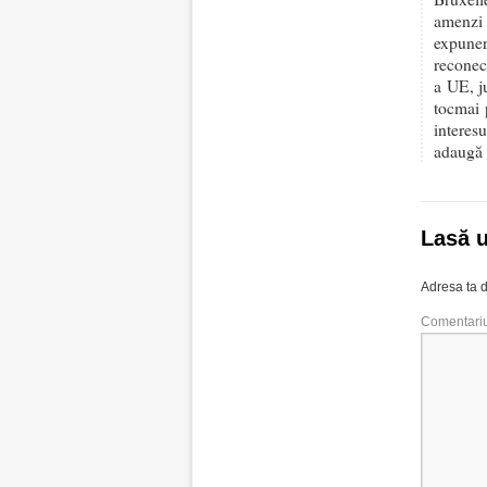
amenzi 
expuner
reconect
a UE, j
tocmai 
interes
adaugă 
Lasă 
Adresa ta d
Comentari