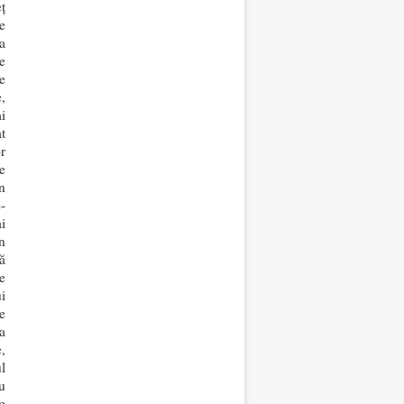
ț
e
a
e
e
,
i
t
r
e
n
-
i
n
ă
e
i
e
a
,
l
u
e