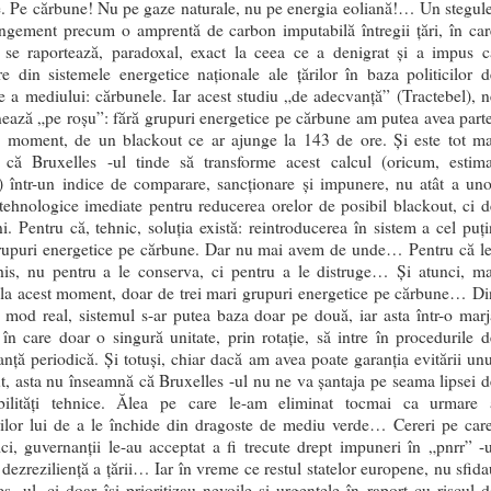
. Pe cărbune! Nu pe gaze naturale, nu pe energia eoliană!… Un stegule
ingement precum o amprentă de carbon imputabilă întregii țări, în car
se raportează, paradoxal, exact la ceea ce a denigrat și a impus c
re din sistemele energetice naționale ale țărilor în baza politicilor d
ie a mediului: cărbunele. Iar acest studiu „de adecvanță” (Tractebel), n
nează „pe roșu”: fără grupuri energetice pe cărbune am putea avea parte
e moment, de un blackout ce ar ajunge la 143 de ore. Și este tot ma
 că Bruxelles -ul tinde să transforme acest calcul (oricum, estima
) într-un indice de comparare, sancționare și impunere, nu atât a uno
tehnologice imediate pentru reducerea orelor de posibil blackout, ci d
ni. Pentru că, tehnic, soluția există: reintroducerea în sistem a cel puți
rupuri energetice pe cărbune. Dar nu mai avem de unde… Pentru că le
is, nu pentru a le conserva, ci pentru a le distruge… Și atunci, ma
la acest moment, doar de trei mari grupuri energetice pe cărbune… Di
n mod real, sistemul s-ar putea baza doar pe două, iar asta într-o marj
 în care doar o singură unitate, prin rotație, să intre în procedurile d
nță periodică. Și totuși, chiar dacă am avea poate garanția evitării unu
t, asta nu înseamnă că Bruxelles -ul nu ne va șantaja pe seama lipsei d
ibilități tehnice. Ălea pe care le-am eliminat tocmai ca urmare 
ărilor lui de a le închide din dragoste de mediu verde… Cereri pe care
ici, guvernanții le-au acceptat a fi trecute drept impuneri în „pnrr” -u
 dezreziliență a țării… Iar în vreme ce restul statelor europene, nu sfida
es -ul, ci doar își prioritizau nevoile și urgențele în raport cu riscul d