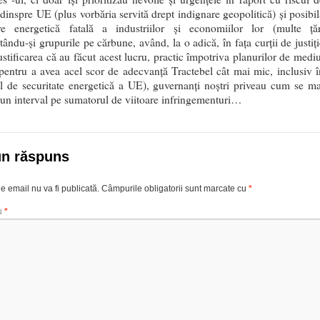
dinspre UE (plus vorbăria servită drept indignare geopolitică) și posibil
e energetică fatală a industriilor și economiilor lor (multe țăr
ându-și grupurile pe cărbune, având, la o adică, în fața curții de justiți
ustificarea că au făcut acest lucru, practic împotriva planurilor de mediu
pentru a avea acel scor de adecvanță Tractebel cât mai mic, inclusiv î
ul de securitate energetică a UE), guvernanți noștri priveau cum se ma
un interval pe sumatorul de viitoare infringementuri…
un răspuns
e email nu va fi publicată.
Câmpurile obligatorii sunt marcate cu
*
u
*