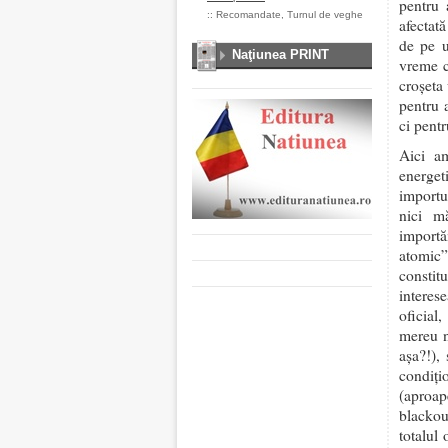
pentru 
::
Recomandate
,
Turnul de veghe
afectat
de pe u
Naţiunea PRINT
vreme c
croșeta
pentru 
ci pent
Aici a
energet
importu
nici m
importă
atomic”
constit
interes
oficial
mereu n
așa?!),
condiț
(aproape
blackou
totalul