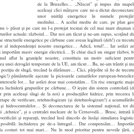
de la Bruxelles… „Născut” și impus din mapel
aceleași clici mârșave care ne-a dictat deconectare
unor unități energetice în numele protejări
mediului… A acelui mediu de care, pe plan geo
, nu i- păsat și pe care nu l-a protejat tocmai de cel mai mare dușman a
turilor actuale: războiul… Dar noi am tăcut și ne-am supus, scoțând di
ne structurile energetice pe cărbune care aveau legătură (deh!) cu trecutu
t al independenței noastre energetice… Adică, totul!… Iar astăzi a
ă importăm masiv energie electrică… Și chiar dacă un singur război, b
nul aflat la granițele noastre, constituia un motiv suficient pentr
area unei derogări temporare de la UE, am tăcut… Ba, ne-am trântit și ma
n poziția de slugă, trecând la dărâmare… Căci, pârjolite să fie de trecutu
ogic!) pământurile așezate la picioarele camarilelor european-bruxelez
interesele lor… Iar astăzi doar mai constatăm… Un risc energetic majo
za închiderii grupurilor pe cărbune… O ieșire din sistem controlată (d
dar prin aceleași slugi de la noi) a producțiilor hidrice, prin trecerea î
e etape de verificare, retehnologizare (și detehnologizare!) a acumulărilo
și hidrocentralelor… Și deconectarea de la sistemul național, tot di
ii „tehnice”, și a centralei nucleare de la Cernavodă… Brusc, intrată î
verificări și reparații, trecând însă dincolo de însăși simularea logistic
posibilă: închiderea pe de-a întregul… Dar compensăm… Importă
a costuri tot mai mari… Nu în mod prioritar pentru nevoile țării, c