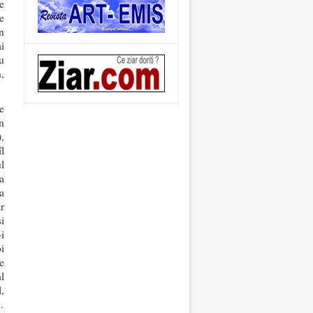
e
e
n
i
u
,
e
n
,
l
l
a
a
r
i
i
i
e
al
,
…