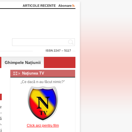
ARTICOLE RECENTE
Abonare
ISSN 2247 – 5117
Ghimpele Națiunii
Naţiunea TV
„Ce dacă n-au făcut nimic?”
e
-
ă
-
Click aici pentru film
i