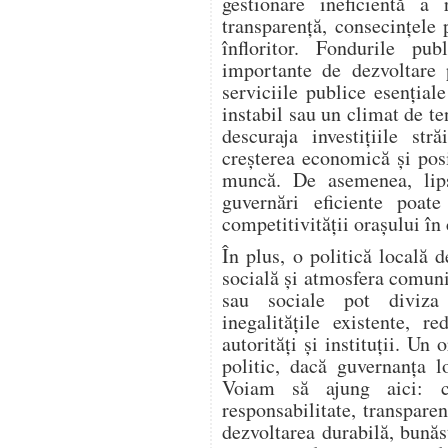
gestionare ineficientă a 
transparență, consecințele 
înfloritor. Fondurile pub
importante de dezvoltare p
serviciile publice esențial
instabil sau un climat de te
descuraja investițiile str
creșterea economică și posi
muncă. De asemenea, lips
guvernări eficiente poat
competitivității orașului în
În plus, o politică locală 
socială și atmosfera comunit
sau sociale pot diviza
inegalitățile existente, r
autorități și instituții. Un 
politic, dacă guvernanța l
Voiam să ajung aici: câ
responsabilitate, transpare
dezvoltarea durabilă, bună