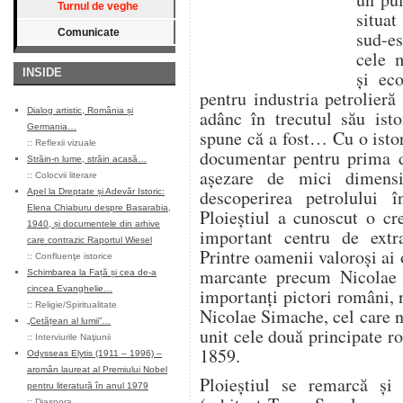
Turnul de veghe
situat
Comunicate
sud-e
cele m
INSIDE
și eco
pentru industria petrolieră
Dialog artistic, România și
adânc în trecutul său ist
Germania…
spune că a fost… Cu o istori
::
Reflexii vizuale
documentar pentru prima da
Străin-n lume, străin acasă…
așezare de mici dimens
::
Colocvii literare
descoperirea petrolului 
Apel la Dreptate și Adevăr Istoric:
Elena Chiaburu despre Basarabia,
Ploieștiul a cunoscut o cr
1940, și documentele din arhive
important centru de extra
care contrazic Raportul Wiesel
Printre oamenii valoroși ai 
::
Confluenţe istorice
marcante precum Nicolae 
Schimbarea la Față și cea de-a
cincea Evanghelie…
importanți pictori români, 
::
Religie/Spiritualitate
Nicolae Simache, cel care 
„Cetățean al lumii”…
unit cele două principate 
::
Interviurile Naţiunii
1859.
Odysseas Elytis (1911 – 1996) –
aromân laureat al Premiului Nobel
Ploieștiul se remarcă și p
pentru literatură în anul 1979
::
Diaspora