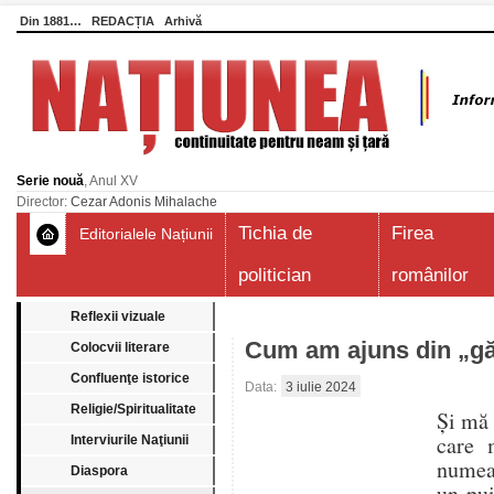
Din 1881…
REDACȚIA
Arhivă
Serie nouă
, Anul XV
Director:
Cezar Adonis Mihalache
Tichia de
Firea
Editorialele Națiunii
politician
românilor
Reflexii vizuale
Cum am ajuns din „gă
Colocvii literare
Confluenţe istorice
Data:
3 iulie 2024
Religie/Spiritualitate
Și mă 
care 
Interviurile Naţiunii
numea 
Diaspora
un pui