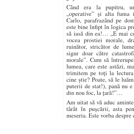
Când era la pupitru, un
„operative” și alta fuma 
Carlo, parafrazând pe d
este bine înfipt în logica p
să iasă din ea!… „E mai c
vocea prostiei morale, dr
ruinător, stricător de lu
sigur doar către catastro
morale”. Cum să întrerupem
lumea, care este astăzi, ma
trimitem pe toți la lectur
cine știe? Poate, să le luăm
puterii de stat!), pană nu 
din nou foc, la țară!”…
Am uitat să vă aduc aminte 
târât în pușcării, asta pe
meseria. Este vorba despre 