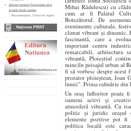
(arhitect Toma Socolescu s
Mihai Rădulescu) cu clădir
Stingeți lumina! Progresiștii să-și
scoată două coaste!
cum ar fi Palatul Cultu
::
Recomandate
,
Turnul de veghe
Botezătorul. De asemene
evenimente culturale, festiv
Naţiunea PRINT
climat vibrant și dinamic. P
fascinantă, care a evolu
important centru industri
remarcabili, arhitectura 
vibrantă, Ploieștiul conti
mine)în peisajul urban al R
fi să vorbesc despre acest
prozator ploieștean, Ioan 
lumii”. Prima rafinărie din l
Un oraș înfloritor poate f
oameni activi și creativ
atmosferă vibrantă. Cu toa
politic și juridic orașul
elemente pozitive pot fi
politica locală este cara