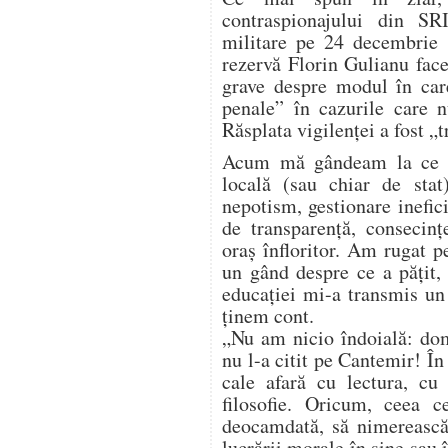
contraspionajului din SR
militare pe 24 decembrie
rezervă Florin Gulianu face
grave despre modul în car
penale” în cazurile care n
Răsplata vigilenței a fost „t
Acum mă gândeam la ce a
locală (sau chiar de stat)
nepotism, gestionare inefici
de transparență, consecinț
oraș înfloritor. Am rugat 
un gând despre ce a pățit,
educației mi-a transmis un
ținem cont.
„Nu am nicio îndoială: do
nu l-a citit pe Cantemir! În
cale afară cu lectura, cu
filosofie. Oricum, ceea c
deocamdată, să nimerească
lucrării morale în sine sau 