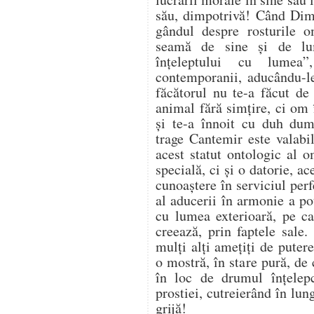
său, dimpotrivă! Când Dimi
gândul despre rosturile o
seamă de sine și de lu
înțeleptului cu lumea
contemporanii, aducându-l
făcătorul nu te-a făcut de
animal fără simțire, ci om 
și te-a înnoit cu duh dum
trage Cantemir este valabil
acest statut ontologic al 
specială, ci și o datorie, a
cunoaștere în serviciul perf
al aducerii în armonie a po
cu lumea exterioară, pe ca
creează, prin faptele sale
mulți alți amețiți de puter
o mostră, în stare pură, de
în loc de drumul înțelepc
prostiei, cutreierând în lung 
grijă!