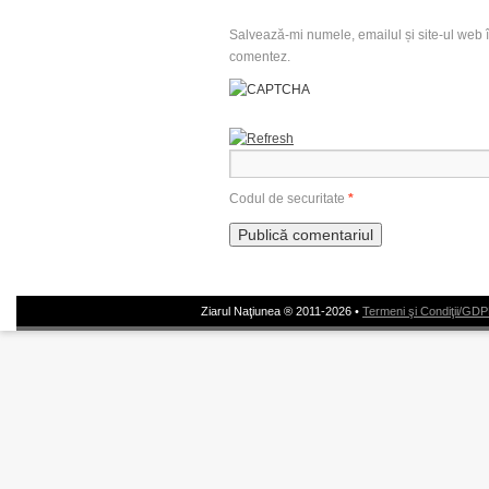
Salvează-mi numele, emailul și site-ul web î
comentez.
Codul de securitate
*
Ziarul Naţiunea ® 2011-2026 •
Termeni şi Condiţii/GD