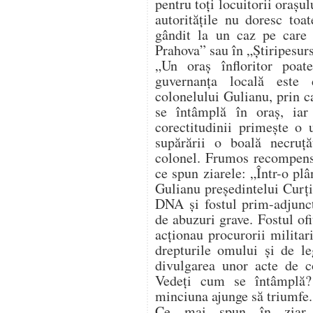
pentru toți locuitorii orașul
autoritățile nu doresc toa
gândit la un caz pe care 
Prahova” sau în „Știripesurs
„Un oraș înfloritor poat
guvernanța locală este 
colonelului Gulianu, prin c
se întâmplă în oraș, iar 
corectitudinii primește o 
supărării o boală necruț
colonel. Frumos recompen
ce spun ziarele: „Într-o pl
Gulianu președintelui Curți
DNA și fostul prim-adjunct
de abuzuri grave. Fostul ofi
acționau procurorii militar
drepturile omului și de le
divulgarea unor acte de co
Vedeți cum se întâmplă?
minciuna ajunge să triumfe.
Ce mai spun în ziar, 