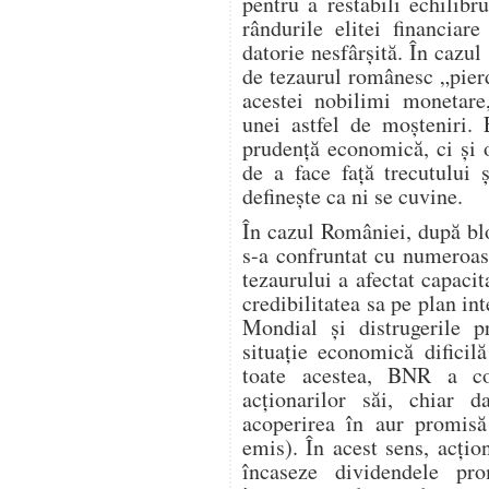
pentru a restabili echilibru
rândurile elitei financiar
datorie nesfârșită. În cazul
de tezaurul românesc „pierd
acestei nobilimi monetare
unei astfel de moșteniri.
prudență economică, ci și 
de a face față trecutului 
definește ca ni se cuvine.
În cazul României, după bl
s-a confruntat cu numeroas
tezaurului a afectat capacit
credibilitatea sa pe plan in
Mondial și distrugerile 
situație economică dificilă
toate acestea, BNR a co
acționarilor săi, chiar
acoperirea în aur promisă 
emis). În acest sens, acțio
încaseze dividendele pro