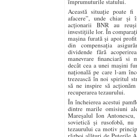
împrumuturile statului.
Această situație poate f
afacere”, unde chiar și î
acționarii BNR au reuș
investițiile lor. În compara
mașina furată și apoi profit
din compensația asigur
dividende fără acoperire
manevrare financiară si m
decât cea a unei mașini fur
națională pe care l-am înc
trezească în noi spiritul s
să ne inspire să acționăm
recuperarea tezaurului.
În încheierea acestui pamf
dintre marile omisiuni ale
Mareșalul Ion Antonescu, 
sovietică și rusofobă, nu 
tezaurului ca motiv princi
război alături de Puterile Ax