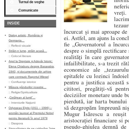
Turnul de veghe
neferi
Comunicate
vreți
lacrim
INSIDE
tezaur
încurcat și mai aproape de
Dialog artistic, România și
ei. Astfel, am ajuns la conclu
Germania…
fie „Guvernatorul a încurc
::
Reflexii vizuale
despre o simplă rectificare
Străin-n lume, străin acasă…
realități în care guvernat
::
Colocvii literare
infailibilitate, s-a trezit r
Apel la Dreptate și Adevăr Istoric:
Elena Chiaburu despre Basarabia,
economice ale „tezaurul
1940, și documentele din arhive
epitafele cu lozinci îndoie
care contrazic Raportul Wiesel
pentru a justifica această 
::
Confluenţe istorice
cititori, pregătiți-vă pent
Măsura gândurilor noastre…
::
Religie/Spiritualitate
deciziilor monetare unde bu
„Cetățean al lumii”…
pierdută, iar harta bunului
::
Interviurile Naţiunii
să dezgropăm împreună niș
Odysseas Elytis (1911 – 1996) –
Mugur Isărescu a reușit
aromân laureat al Premiului Nobel
aristocrației financiare si 
pentru literatură în anul 1979
::
Diaspora
pseudo-ghiulea demnă de o
Singurătatea de pe caldarâm: între