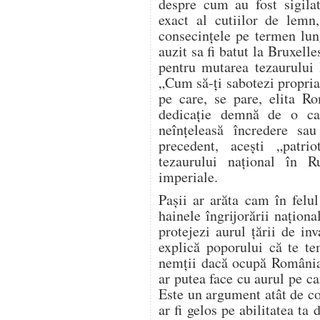
despre cum au fost sigila
exact al cutiilor de lemn
consecințele pe termen lun
auzit sa fi batut la Bruxelle
pentru mutarea tezaurului 
„Cum să-ți sabotezi propria
pe care, se pare, elita R
dedicație demnă de o ca
neînțeleasă încredere sau
precedent, acești „patr
tezaurului național în R
imperiale.
Paşii ar arăta cam în felu
hainele îngrijorării națion
protejezi aurul țării de in
explică poporului că te t
nemții dacă ocupă România 
ar putea face cu aurul pe ca
Este un argument atât de co
ar fi gelos pe abilitatea ta 