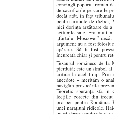
convingă poporul român de n
de sacrificiile pe care le
decât atât, în fața tribunal
pentru crimele de război, 
nici dorința arzătoare de a
acțiunile sale. Era mult 
„furtului Moscovei” decât 
argument nu a fost folosit 
apărare. Să fi fost poves
încurcată chiar și pentru ret
Tezaurul românesc de la 
pierdută; este un simbol a
critice la acel timp. Pri
anecdote – merităm o anali
navigăm provocările prezen
Teoretic speranța stă în 
lecțiile corecte din trec
prosper pentru România. P
unei narațiuni ridicole. Ha
onest despre motivele care 