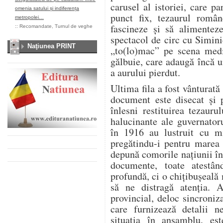
carusel al istoriei, care pa
omenia satului și indiferența
punct fix, tezaurul româ
metropolei…
fascineze și să alimentez
::
Recomandate
,
Turnul de veghe
spectacol de circ cu Simini
Naţiunea PRINT
„to(lo)mac” pe scena media
gălbuie, care adaugă încă u
a aurului pierdut.
Ultima fila a fost vânturat
document este disecat și 
înlesni restituirea tezau
halucinante ale guvernator
în 1916 au lustruit cu mi
pregătindu-i pentru marea 
depună comorile națiunii î
documente, toate atestân
profundă, ci o chițibușeală 
să ne distragă atenția. 
provincial, deloc sincroniza
care furnizează detalii n
situația în ansamblu, e