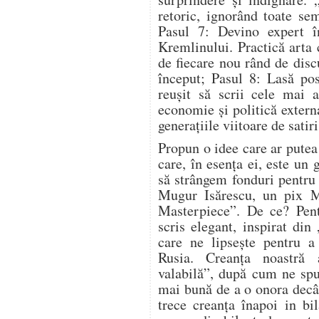
retoric, ignorând toate sem
Pasul 7: Devino expert î
Kremlinului. Practică arta 
de fiecare nou rând de disc
început; Pasul 8: Lasă po
reușit să scrii cele mai 
economie și politică extern
generațiile viitoare de sati
Propun o idee care ar putea 
care, în esența ei, este un 
să strângem fonduri pentru
Mugur Isărescu, un pix M
Masterpiece”. De ce? Pent
scris elegant, inspirat din
care ne lipsește pentru a
Rusia. Creanța noastră 
valabilă”, după cum ne spu
mai bună de a o onora decâ
trece creanța înapoi in bi