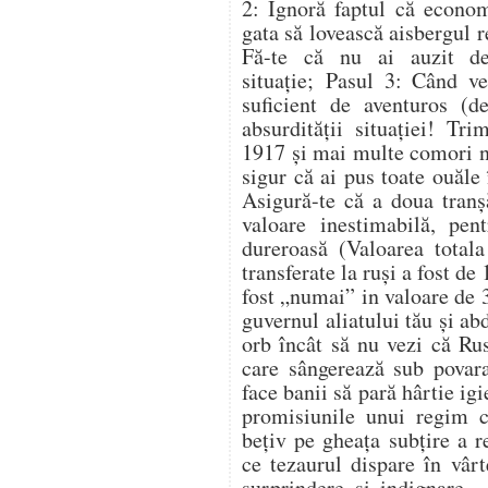
2: Ignoră faptul că econo
gata să lovească aisbergul re
Fă-te că nu ai auzit de
situație; Pasul 3: Când ve
suficient de aventuros (
absurdității situației! Tr
1917 și mai multe comori na
sigur că ai pus toate ouăle
Asigură-te că a doua tranș
valoare inestimabilă, pen
dureroasă (Valoarea totala
transferate la ruși a fost de
fost „numai” in valoare de 
guvernul aliatului tău şi abd
orb încât să nu vezi că Ru
care sângerează sub povara
face banii să pară hârtie igi
promisiunile unui regim c
bețiv pe gheața subțire a r
ce tezaurul dispare în vârt
surprindere și indignare. 