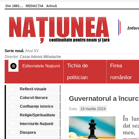
Din 1881…
REDACȚIA
Arhivă
Serie nouă
, Anul XV
Director:
Cezar Adonis Mihalache
Tichia de
Firea
Editorialele Națiunii
politician
românilor
Reflexii vizuale
Guvernatorul a încurc
Colocvii literare
Confluenţe istorice
Data:
18 martie 2024
Religie/Spiritualitate
În lum
dat se
Interviurile Naţiunii
meu, 
Diaspora
mormâ