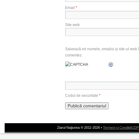
Email
*
Site web
Salvează-mi numele, emailul și site-ul web î
comentez.
Codul de securitate
*
Ziarul Naţiunea ® 2011-2026 •
Termeni şi Condiţii/GD