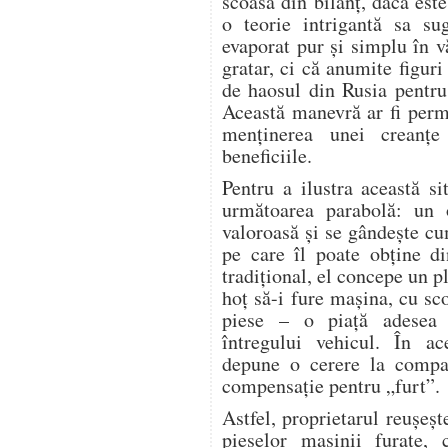
scoasa din bilanț, daca este
o teorie intrigantă sa s
evaporat pur și simplu în 
gratar, ci că anumite figuri
de haosul din Rusia pentru
Această manevră ar fi perm
menținerea unei creanțe
beneficiile.
Pentru a ilustra această s
următoarea parabolă: un
valoroasă și se gândește c
pe care îl poate obține d
tradițional, el concepe un 
hoț să-i fure mașina, cu sc
piese – o piață adesea 
întregului vehicul. În ac
depune o cerere la compa
compensație pentru „furt”.
Astfel, proprietarul reușeșt
pieselor mașinii furate,