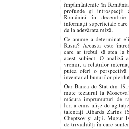
împâmântenite în România.
profunde și introspecții 
României în decembrie
informații superficiale care
de la adevărata miză.
Ce anume a determinat eli
Rusia? Aceasta este între
care ar trebui să stea la 
acest subiect. O analiză a
vremii, a relațiilor interna
putea oferi o perspectivă
inventar al bunurilor pierdu
Oar Banca de Stat din 1916
mute tezaurul la Moscova?
măsură împrumuturi de ră
lor, a emis afișe de agitație
talentați Rihards Zarins (
Cheptsov și alții. Mugur I
de trivialități în care sun