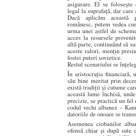
asigurare. El se folosește
legal la suprafață, dar care
Dacă aplicăm această pa
românesc, putem vedea cum 
urma unei astfel de scheme
acces la resursele proveni
altă parte, continuând să s
aceste valori, mențin pres
fostei puteri sovietice.
Restul scenariului se înțeleg
În aristocrația financiară,
său bine meritat prin dece
există tradiții și cutume car
această lume închisă, unde
precizie, se practică un fe
codul vechi albanez – Kan
datoriile de onoare se trans
Asemenea ciobanilor alban
ofensă chiar și după sute 