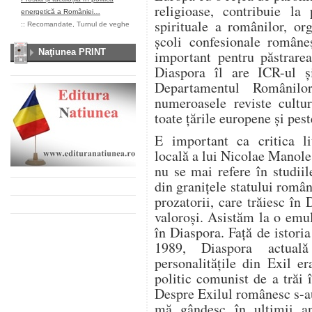
religioase, contribuie la 
energetică a României…
spirituale a românilor, or
::
Recomandate
,
Turnul de veghe
școli confesionale româneș
Naţiunea PRINT
important pentru păstrarea
Diaspora îl are ICR-ul și
Departamentul Românilo
numeroasele reviste cultu
toate țările europene și pes
E important ca critica l
locală a lui Nicolae Manole
nu se mai refere în studiile
din granițele statului român,
prozatorii, care trăiesc în
valoroși. Asistăm la o emul
în Diaspora. Față de istori
1989, Diaspora actuală
personalitățile din Exil e
politic comunist de a trăi 
Despre Exilul românesc s-au
mă gândesc în ultimii ani