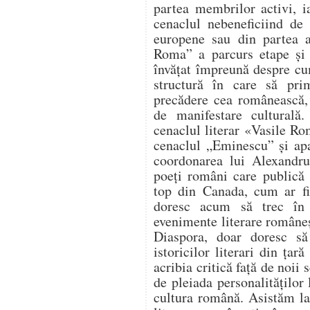
partea membrilor activi, ia
cenaclul nebeneficiind de 
europene sau din partea a
Roma” a parcurs etape şi 
învăţat împreună despre cu
structură în care să prim
precădere cea românească, 
de manifestare culturală.
cenaclul literar «Vasile R
cenaclul „Eminescu” și apa
coordonarea lui Alexandru
poeți români care publică 
top din Canada, cum ar f
doresc acum să trec în r
evenimente literare româneș
Diaspora, doar doresc să t
istoricilor literari din țar
acribia critică față de noii 
de pleiada personalităților 
cultura română. Asistăm la