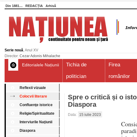
Din 1881…
REDACȚIA
Arhivă
Serie nouă
, Anul XV
Director:
Cezar Adonis Mihalache
Tichia de
Firea
Editorialele Națiunii
politician
românilor
Reflexii vizuale
Spre o critică și o ist
Colocvii literare
Diaspora
Confluenţe istorice
Religie/Spiritualitate
Data:
15 iulie 2023
Interviurile Naţiunii
Cons
paradi
Diaspora