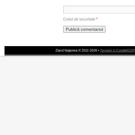
Codul de securitate
*
Ziarul Naţiunea ® 2011-2026 •
Termeni şi Condiţii/GD