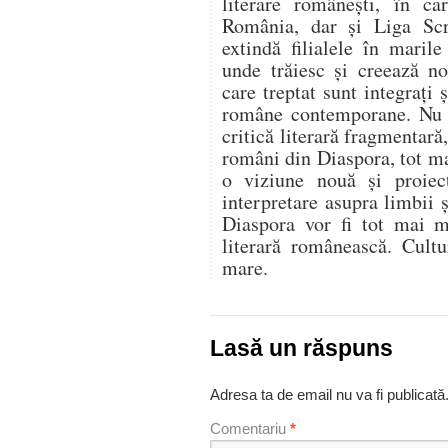
literare românești, în ca
România, dar și Liga Scri
extindă filialele în maril
unde trăiesc și creează no
care treptat sunt integrați ș
române contemporane. Nu s
critică literară fragmentară,
români din Diaspora, tot mai
o viziune nouă și proiect
interpretare asupra limbii ș
Diaspora vor fi tot mai mu
literară românească. Cult
mare.
Lasă un răspuns
Adresa ta de email nu va fi publicată
Comentariu
*