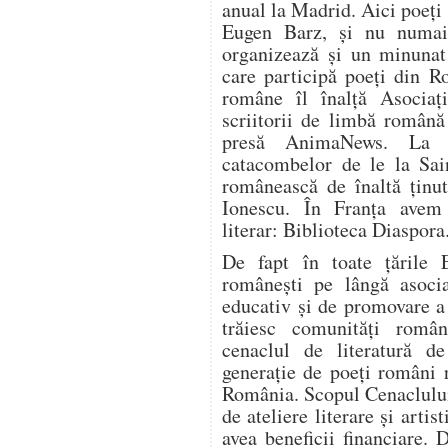
anual la Madrid. Aici poeți
Eugen Barz, și nu numai,
organizează și un minunat 
care participă poeți din R
române îl înalță Asociaț
scriitorii de limbă română
presă AnimaNews. La P
catacombelor de le la Sain
românească de înaltă ținu
Ionescu. În Franța avem
literar: Biblioteca Diaspora
De fapt în toate țările E
românești pe lângă asociaț
educativ și de promovare a 
trăiesc comunități român
cenaclul de literatură 
generație de poeți români 
România. Scopul Cenaclului
de ateliere literare şi artist
avea beneficii financiare. 