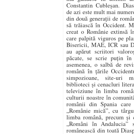
Constantin Cubleșan. Dia
de azi este mult mai numero
din două generații de român
să trăiască în Occident. 
creat o Românie extinsă în
care palpită viguros pe plan
Bisericii, MAE, ICR sau D
au apărut scriitori valor
păcate, se scrie puțin în 
asemenea, o salbă de revis
română în țările Occidentu
simpozioane, site-uri 
biblioteci și cenacluri liter
televiziune în limba româ
culturii noastre în comuni
românii din Spania care a
„Românie mică”, cu târguri
limba română, precum și ce
„Români în Andalucia” s
românească din toată Diasp