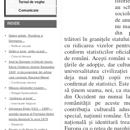
istori
Turnul de veghe
au sc
Comunicate
sociol
de anu
INSIDE
nu mai
din p
Dialog artistic, România și
trăitori în granițele statul
Germania…
cu ridicarea vizelor pent
::
Reflexii vizuale
conform statisticilor ofici
Străin-n lume, străin acasă…
de români. Acești români s
::
Colocvii literare
Apel la Dreptate și Adevăr Istoric:
țările de adopție, dar cultu
Elena Chiaburu despre Basarabia,
universalitatea civilizați
1940, și documentele din arhive
deja mai mulți copii r
care contrazic Raportul Wiesel
confirmat de statistici. Este
::
Confluenţe istorice
să ținem seama, noi, ca st
Măsura gândurilor noastre…
::
Religie/Spiritualitate
din Occident nu numai la
„Cetățean al lumii”…
românității pe aceste me
::
Interviurile Naţiunii
contribuția culturală adu
Odysseas Elytis (1911 – 1996) –
special, națiunii române. Un
aromân laureat al Premiului Nobel
pentru literatură în anul 1979
națională și identitară tre
::
Diaspora
Europa cu o rețea de parohii
Prostia și tăcăloșia în politica