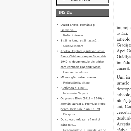
INSIDE
Dialog artistic, România și
împreju
Germania…
astăzi,
::
Reflexii vizuale
arheolo
Străin-n lume, străin acasă…
Grădișt
::
Colocvii literare
Apei Gr
Apel la Dreptate și Adevăr Istoric:
Grădișt
Elena Chiaburu despre Basarabia,
împădur
1940, și documentele din arhive
care contrazic Raportul Wiesel
cucerit.
::
Confluenţe istorice
Unii își
Măsura gândurilor noastre…
urmele 
::
Religie/Spiritualitate
descope
„Cetățean al lumii”…
::
Interviurile Naţiunii
arheolo
Odysseas Elytis (1911 – 1996) –
rămășiț
aromân laureat al Premiului Nobel
ani, Co
pentru literatură în anul 1979
cerceta
::
Diaspora
dealuril
De ce oare refuzam să mai și
Aceștia
gândim?!…
câțiva 
::
Recomandate
,
Turnul de veghe