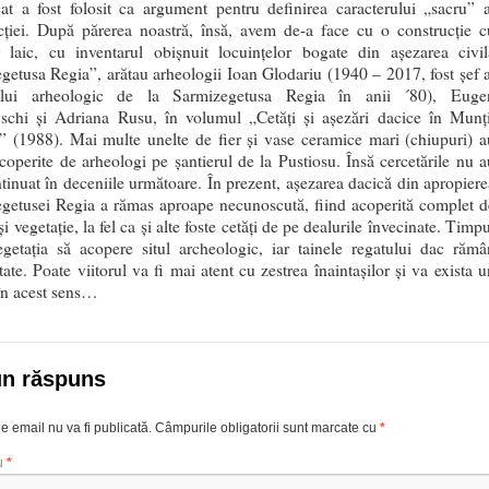
at a fost folosit ca argument pentru definirea caracterului „sacru” a
cției. După părerea noastră, însă, avem de-a face cu o construcție c
r laic, cu inventarul obișnuit locuințelor bogate din așezarea civil
getusa Regia”, arătau arheologii Ioan Glodariu (1940 – 2017, fost şef a
rului arheologic de la Sarmizegetusa Regia în anii ´80), Euge
vschi și Adriana Rusu, în volumul „Cetăți și așezări dacice în Munți
i” (1988). Mai multe unelte de fier și vase ceramice mari (chiupuri) a
scoperite de arheologi pe șantierul de la Pustiosu. Însă cercetările nu a
tinuat în deceniile următoare. În prezent, așezarea dacică din apropiere
getusei Regia a rămas aproape necunoscută, fiind acoperită complet d
i vegetație, la fel ca și alte foste cetăți de pe dealurile învecinate. Timp
egetația să acopere situl archeologic, iar tainele regatului dac rămâ
ate. Poate viitorul va fi mai atent cu zestrea înaintașilor și va exista u
 în acest sens…
un răspuns
e email nu va fi publicată.
Câmpurile obligatorii sunt marcate cu
*
u
*