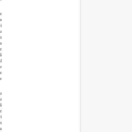
e
a
i
u
n
a
e
ă
l
r
e
e
u
u
ă
e
i
n
ta