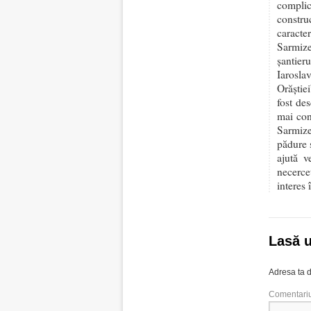
complic
constru
caracte
Sarmize
şantie
Iarosla
Orăștie
fost de
mai con
Sarmize
pădure ș
ajută v
necercet
interes
Lasă 
Adresa ta d
Comentari