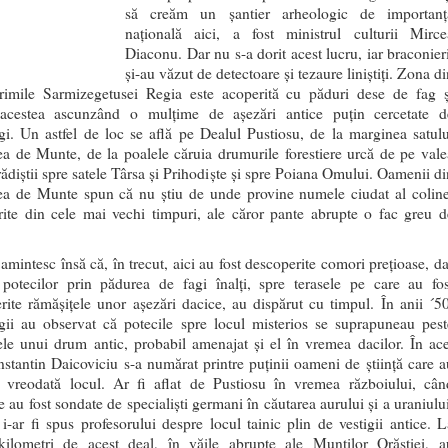
să creăm un șantier arheologic de importanț
națională aici, a fost ministrul culturii Mirce
Diaconu. Dar nu s-a dorit acest lucru, iar braconieri
și-au văzut de detectoare și tezaure liniștiți. Zona d
rimile Sarmizegetusei Regia este acoperită cu păduri dese de fag ș
 acestea ascunzând o mulțime de așezări antice puțin cercetate d
gi. Un astfel de loc se află pe Dealul Pustiosu, de la marginea satulu
ea de Munte, de la poalele căruia drumurile forestiere urcă de pe vale
ădiștii spre satele Târsa și Prihodiște și spre Poiana Omului. Oamenii di
ea de Munte spun că nu știu de unde provine numele ciudat al coline
ite din cele mai vechi timpuri, ale căror pante abrupte o fac greu d
 amintesc însă că, în trecut, aici au fost descoperite comori prețioase, d
potecilor prin pădurea de fagi înalți, spre terasele pe care au fos
rite rămășițele unor așezări dacice, au dispărut cu timpul. În anii ´50
gii au observat că potecile spre locul misterios se suprapuneau pest
ele unui drum antic, probabil amenajat și el în vremea dacilor. În ace
nstantin Daicoviciu s-a numărat printre puținii oameni de știință care a
t vreodată locul. Ar fi aflat de Pustiosu în vremea războiului, cân
e au fost sondate de specialiști germani în căutarea aurului și a uraniulu
 i-ar fi spus profesorului despre locul tainic plin de vestigii antice. L
kilometri de acest deal, în văile abrupte ale Munților Orăștiei, a