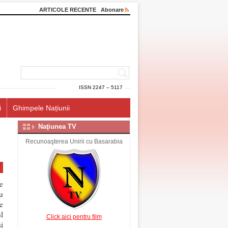
ARTICOLE RECENTE
Abonare
ISSN 2247 – 5117
i
Ghimpele Națiunii
Naţiunea TV
Recunoaşterea Unirii cu Basarabia
e
u
e
l
Click aici pentru film
i