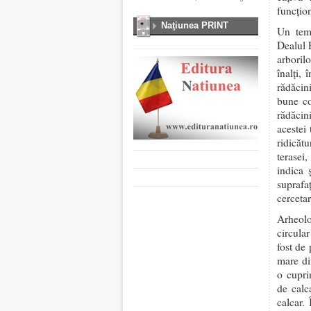
funcțio
Naţiunea PRINT
Un temp
Dealul 
arboril
înalţi,
rădăcin
bune co
rădăcin
acestei 
ridicăt
terasei
indica 
suprafaț
cerceta
Arheolo
circula
fost de 
mare di
o cupri
de calc
calcar. 