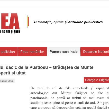
 politician
Firea românilor
Puncte cardinale
Dosarele Națiuni
ul dacic de la Pustiosu – Grădiștea de Munte
erit și uitat
George V. Grigore
anuarie 2023
De zeci de ani de zile cercetările și săpăturil
arheologice din Munții Orăștiei se fac c
parcimonie, de parcă ar trebui să mai avem d
studiat aceste taine și peste o sută de ani. Singuru
care a propus să decopertăm cetatea regală dacică ș