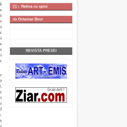
ă
Retina cu spini
a
i
de
Octavian Bour
in
i
e
i
a
n
REVISTA PRESEI
i
e
ar
t
,
e
i
u
d
i.
a
u