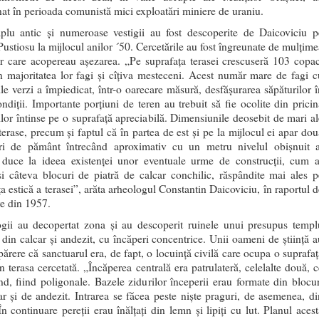
nat în perioada comunistă mici exploatări miniere de uraniu.
lu antic și numeroase vestigii au fost descoperite de Daicoviciu p
Pustiosu la mijlocul anilor ´50. Cercetările au fost îngreunate de mulțime
or care acopereau așezarea. „Pe suprafaţa terasei crescuseră 103 copac
 în majoritatea lor fagi şi cîţiva mesteceni. Acest număr mare de fagi c
ile verzi a împiedicat, într-o oarecare măsură, desfăşurarea săpăturilor î
ndiţii. Importante porţiuni de teren au trebuit să fie ocolite din pricin
ilor întinse pe o suprafaţă apreciabilă. Dimensiunile deosebit de mari al
terase, precum şi faptul că în partea de est şi pe la mijlocul ei apar dou
uri de pământ întrecând aproximativ cu un metru nivelul obișnuit a
, duce la ideea existenței unor eventuale urme de construcții, cum a
și câteva blocuri de piatră de calcar conchilic, răspândite mai ales p
a estică a terasei”, arăta arheologul Constantin Daicoviciu, în raportul d
re din 1957.
gii au decopertat zona și au descoperit ruinele unui presupus templ
r din calcar și andezit, cu încăperi concentrice. Unii oameni de știință a
părere că sanctuarul era, de fapt, o locuință civilă care ocupa o suprafaț
n terasa cercetată. „Încăperea centrală era patrulateră, celelalte două, c
nd, fiind poligonale. Bazele zidurilor începerii erau formate din blocur
ar și de andezit. Intrarea se făcea peste niște praguri, de asemenea, di
În continuare pereții erau înălțați din lemn și lipiți cu lut. Planul aces