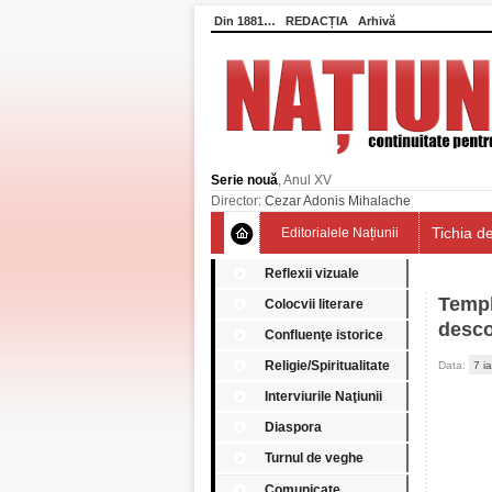
Din 1881…
REDACȚIA
Arhivă
Serie nouă
, Anul XV
Director:
Cezar Adonis Mihalache
Tichia de
Editorialele Națiunii
Reflexii vizuale
Templ
Colocvii literare
descop
Confluenţe istorice
Religie/Spiritualitate
Data:
7 i
Interviurile Naţiunii
Diaspora
Turnul de veghe
Comunicate