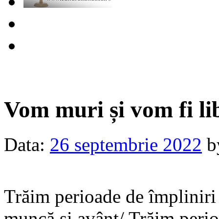
Vom muri și vom fi li
Data:
26 septembrie 2022
b
Trăim perioade de împliniri
muncă și avânt/ Trăim perio