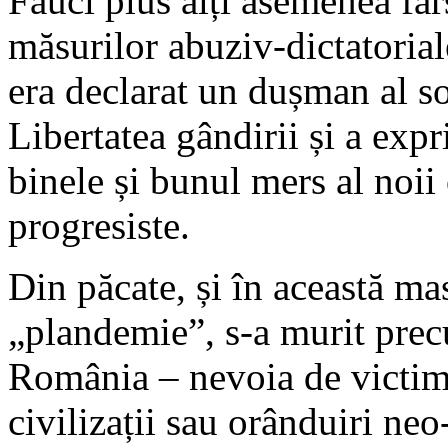
Fauci plus alți asemenea fa
măsurilor abuziv-dictatoria
era declarat un dușman al so
Libertatea gândirii și a exp
binele și bunul mers al noii
progresiste.
Din păcate, și în această 
„plandemie”, s-a murit pre
România – nevoia de victime
civilizații sau orânduiri neo