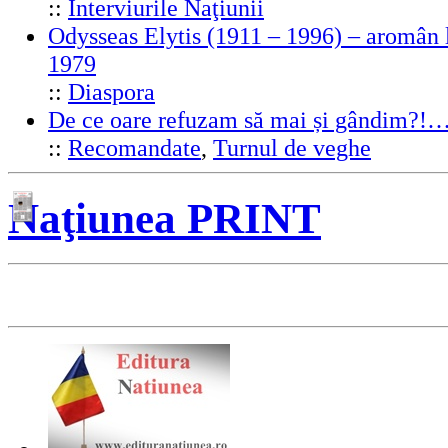
::
Interviurile Naţiunii
Odysseas Elytis (1911 – 1996) – aromân l
1979
::
Diaspora
De ce oare refuzam să mai și gândim?!
::
Recomandate
,
Turnul de veghe
Naţiunea PRINT