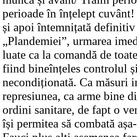
perioade în înțelept cuvânt! 
și apoi întemnițată definiti
„Plandemiei”, urmarea imedi
luate ca la comandă de toat
fiind bineînțeles controlul 
necondiționată. Ca măsuri i
represiunea, ca arme bine di
ordini sanitare, de fapt o ve
își permitea să combată așa-