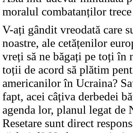
moralul combatanților trece 
V-ați gândit vreodată care su
noastre, ale cetățenilor euro
vreți să ne băgați pe toți î
toții de acord să plătim pen
americanilor în Ucraina? Sa
fapt, acei câțiva derbedei bă
agenda lor, planul legat d
Resetare sunt direct respons