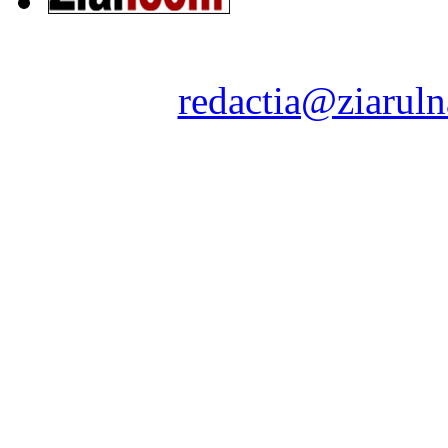
Ziarul Naţiunea ® 2011-2
Contact:
redactia@ziaruln
pre