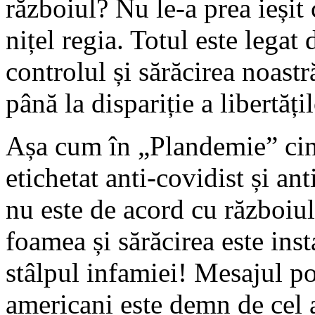
războiul? Nu le-a prea ieșit
nițel regia. Totul este legat
controlul și sărăcirea noast
până la dispariție a libertățil
Așa cum în „Plandemie” cine
etichetat anti-covidist și ant
nu este de acord cu războiul 
foamea și sărăcirea este inst
stâlpul infamiei! Mesajul pol
americani este demn de cel a