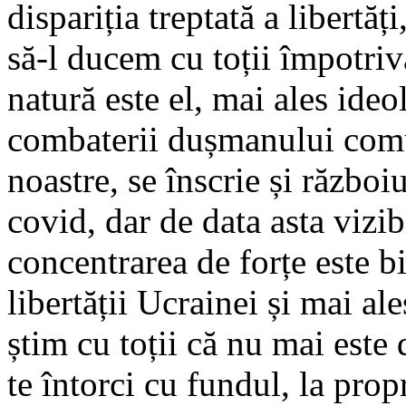
dispariția treptată a libertăț
să-l ducem cu toții împotri
natură este el, mai ales ideo
combaterii dușmanului comun 
noastre, se înscrie și războ
covid, dar de data asta vizib
concentrarea de forțe este bi
libertății Ucrainei și mai ale
știm cu toții că nu mai este 
te întorci cu fundul, la propr