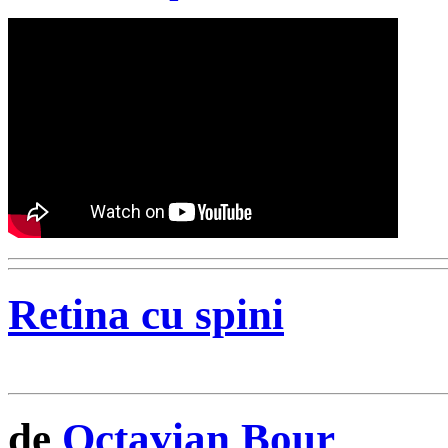
Retina cu spini
de
Octavian Bour