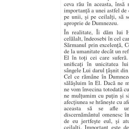
ceva rău în aceasta, însă 
importanţă a unei astfel de 
pe unii, şi pe ceilalți, să 
aproprie de Dumnezeu.
În realitate, Îi dăm lui H
celălalt, îndeosebi în cel ca
Sărmanul prin excelenţă, C
de la umanitate decât un ref
El în toţi cei care suferă
unificaţi în unicitatea l
sângele Lui darul ţâşnit di
Cel ce rămâne în Dumneze
sălăşluim în El. Dacă ne m
ne vom învecina totodată cu
ne mulţumim cu puţin şi să
afecţiunea se hrăneşte cu af
aceasta să se afle un
discernământul omenesc înt
de eu jertfeşte eul, şi 
ceilalţi. Important este 