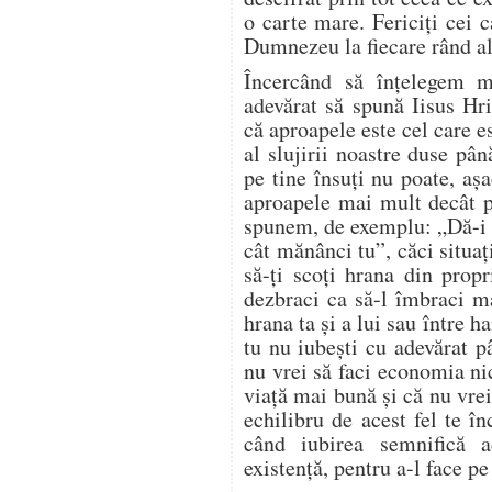
o carte mare. Fericiţi cei 
Dumnezeu la fiecare rând al 
Încercând să înţelegem 
adevărat să spună Iisus Hr
că aproapele este cel care e
al slujirii noastre duse pân
pe tine însuţi nu poate, aş
aproapele mai mult decât pe
spunem, de exemplu: „Dă-i 
cât mănânci tu”, căci situaţ
să-ţi scoţi hrana din propr
dezbraci ca să-l îmbraci ma
hrana ta şi a lui sau între h
tu nu iubeşti cu adevărat 
nu vrei să faci economia ni
viaţă mai bună şi că nu vrei
echilibru de acest fel te în
când iubirea semnifică a
existenţă, pentru a-l face pe 