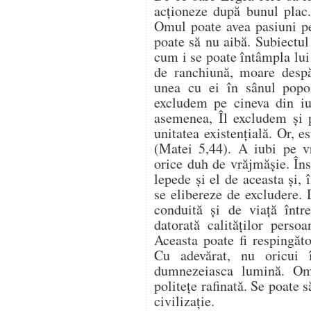
acţioneze după bunul plac.
Omul poate avea pasiuni pe
poate să nu aibă. Subiectul
cum i se poate întâmpla lui
de ranchiună, moare despăr
unea cu ei în sânul popor
excludem pe cineva din iu
asemenea, Îl excludem şi
unitatea existenţială. Or, e
(Matei 5,44). A iubi pe v
orice duh de vrăjmăşie. În
lepede şi el de aceasta şi, 
se elibereze de excludere.
conduită şi de viaţă într
datorată calităţilor perso
Aceasta poate fi respingăto
Cu adevărat, nu oricui 
dumnezeiasca lumină. Om
politeţe rafinată. Se poate s
civilizaţie.