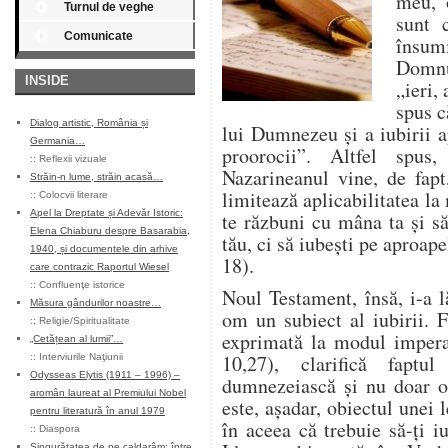
meu, o
Turnul de veghe
sunt 
Comunicate
însumi
Domnul
INSIDE
„ieri,
spus c
Dialog artistic, România și
lui Dumnezeu şi a iubirii a
Germania…
proorocii”. Altfel spus
::
Reflexii vizuale
Nazarineanul vine, de fapt
Străin-n lume, străin acasă…
limitează aplicabilitatea l
::
Colocvii literare
Apel la Dreptate și Adevăr Istoric:
te răzbuni cu mâna ta şi să
Elena Chiaburu despre Basarabia,
tău, ci să iubeşti pe aproape
1940, și documentele din arhive
18).
care contrazic Raportul Wiesel
::
Confluenţe istorice
Noul Testament, însă, i-a l
Măsura gândurilor noastre…
om un subiect al iubirii. 
::
Religie/Spiritualitate
exprimată la modul imperat
„Cetățean al lumii”…
10,27), clarifică fapt
::
Interviurile Naţiunii
Odysseas Elytis (1911 – 1996) –
dumnezeiască şi nu doar o 
aromân laureat al Premiului Nobel
este, aşadar, obiectul unei 
pentru literatură în anul 1979
în aceea că trebuie să-ţi i
::
Diaspora
Singurătatea de pe caldarâm: între