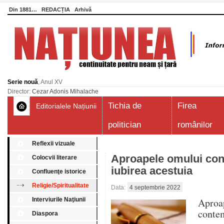
Din 1881…
REDACȚIA
Arhivă
Serie nouă
, Anul XV
Director:
Cezar Adonis Mihalache
Tichia de
Firea
Editorialele Națiunii
politician
românilor
Reflexii vizuale
Aproapele omului co
Colocvii literare
iubirea acestuia
Confluenţe istorice
Religie/Spiritualitate
Data:
4 septembrie 2022
Interviurile Naţiunii
Apr
conte
Diaspora