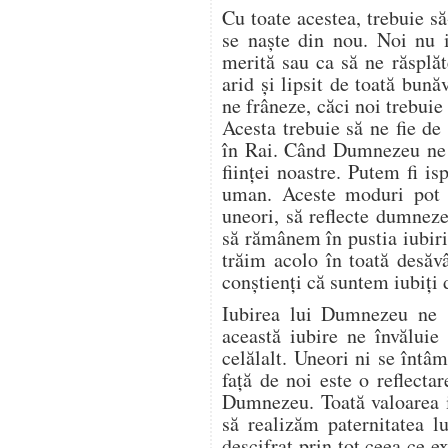
Cu toate acestea, trebuie s
se naşte din nou. Noi nu 
merită sau ca să ne răsplăte
arid şi lipsit de toată bună
ne frâneze, căci noi trebuie
Acesta trebuie să ne fie de
în Rai. Când Dumnezeu ne e
fiinţei noastre. Putem fi is
uman. Aceste moduri pot s
uneori, să reflecte dumnezei
să rămânem în pustia iubiri
trăim acolo în toată desăv
conştienţi că suntem iubiţ
Iubirea lui Dumnezeu ne s
această iubire ne învălui
celălalt. Uneori ni se întâ
faţă de noi este o reflecta
Dumnezeu. Toată valoarea iu
să realizăm paternitatea 
descifrat prin tot ceea ce 