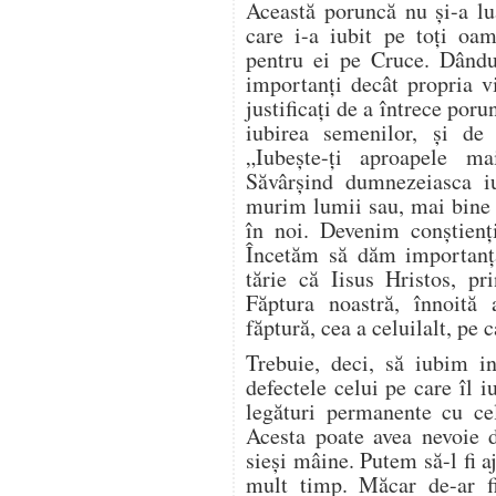
Această poruncă nu şi-a lu
care i-a iubit pe toţi oa
pentru ei pe Cruce. Dându-
importanţi decât propria v
justificaţi de a întrece poru
iubirea semenilor, şi de
„Iubeşte-ţi aproapele m
Săvârşind dumnezeiasca iu
murim lumii sau, mai bine 
în noi. Devenim conştienţ
Încetăm să dăm importanţ
tărie că Iisus Hristos, pr
Făptura noastră, înnoită a
făptură, cea a celuilalt, pe c
Trebuie, deci, să iubim in
defectele celui pe care îl 
legături permanente cu cel
Acesta poate avea nevoie de
sieşi mâine. Putem să-l fi aj
mult timp. Măcar de-ar f