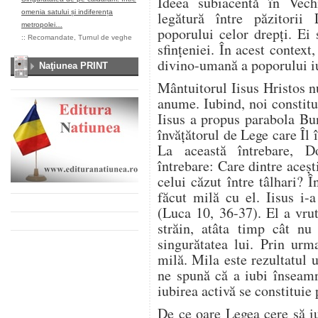
Ideea subiacentă în Vech
omenia satului și indiferența
legătură între păzitorii 
metropolei…
poporului celor drepţi. Ei 
::
Recomandate
,
Turnul de veghe
sfinţeniei. În acest context
divino-umană a poporului i
Naţiunea PRINT
Mântuitorul Iisus Hristos 
anume. Iubind, noi constitu
Iisus a propus parabola Bu
învăţătorul de Lege care Îl
La această întrebare, D
întrebare: Care dintre aceşti
celui căzut între tâlhari? 
făcut milă cu el. Iisus i-
(Luca 10, 36-37). El a vru
străin, atâta timp cât nu
singurătatea lui. Prin ur
milă. Mila este rezultatul 
ne spună că a iubi înseamn
iubirea activă se constituie 
De ce oare Legea cere să i