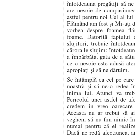
întotdeauna pregătiţi să ne
are nevoie de compasiunea 
astfel pentru noi Cel al lu
Flămând am fost şi Mi-aţi d
vorbea despre foamea flă
foame. Datorită faptului 
slujitori, trebuie întotdea
cărora le slujim: întotdeaun
a îmbărbăta, gata de a sătu
ce o nevoie este adusă ate
apropiaţi şi să ne dăruim.
Se întâmplă ca cel pe care 
noastră şi să ne-o redea î
inima lui. Atunci va tre
Pericolul unei astfel de af
credem în vreo oarecare 
Aceasta nu ar trebui să ai
veghem să nu fim nimic în 
numai pentru că el realiz
Dacă ne redă afecţiunea, a