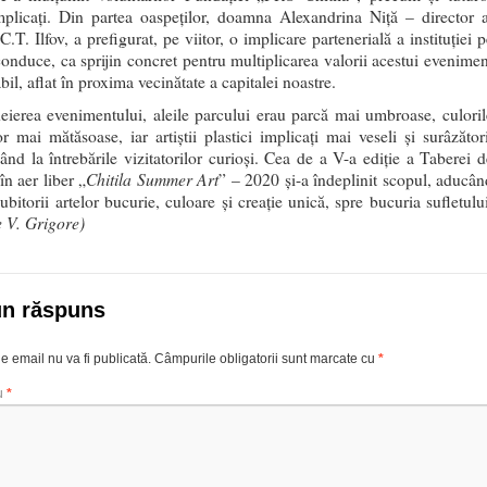
mplicaţi. Din partea oaspeţilor, doamna Alexandrina Niţă – director a
C.T. Ilfov, a prefigurat, pe viitor, o implicare partenerială a instituţiei 
conduce, ca sprijin concret pentru multiplicarea valorii acestui evenimen
il, aflat în proxima vecinătate a capitalei noastre.
eierea evenimentului, aleile parcului erau parcă mai umbroase, culoril
or mai mătăsoase, iar artiștii plastici implicați mai veseli și surâzători
ând la întrebările vizitatorilor curioși. Cea de a V-a ediție a Taberei d
Chitila Summer Art
în aer liber „
” – 2020 și-a îndeplinit scopul, aducân
ubitorii artelor bucurie, culoare și creație unică, spre bucuria sufletulu
 V. Grigore)
un răspuns
e email nu va fi publicată.
Câmpurile obligatorii sunt marcate cu
*
u
*