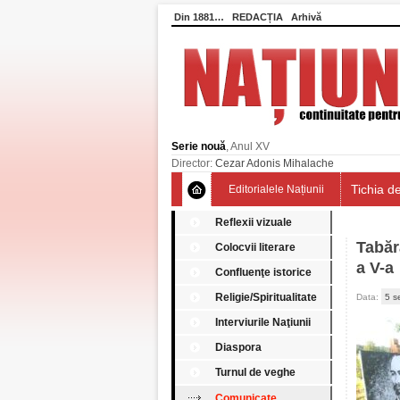
Din 1881…
REDACȚIA
Arhivă
Serie nouă
, Anul XV
Director:
Cezar Adonis Mihalache
Tichia de
Editorialele Națiunii
Reflexii vizuale
Tabăr
Colocvii literare
a V-a
Confluenţe istorice
Religie/Spiritualitate
Data:
5 s
Interviurile Naţiunii
Diaspora
Turnul de veghe
Comunicate