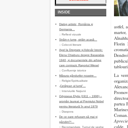
INSIDE
Dialog artistic, România și
astfel, 
Germania…
martor,
::
Reflexii vizuale
Alnahh
Străin-n lume, străin acasă…
Florin 
::
Colocvii literare
cromati
Apel la Dreptate și Adevăr Istoric:
Dendrol
Elena Chiaburu despre Basarabia,
publicu
1940, și documentele din arhive
care contrazic Raportul Wiesel
tablouri
::
Confluenţe istorice
La vern
Măsura gândurilor noastre…
organiz
::
Religie/Spiritualitate
Alexan
„Cetățean al lumii”…
::
Interviurile Naţiunii
Promova
Odysseas Elytis (1911 – 1996) –
directo
aromân laureat al Premiului Nobel
partea 
pentru literatură în anul 1979
Marines
::
Diaspora
Coman. 
De ce oare refuzam să mai și
Aprecie
gândim?!…
calde, 
::
Recomandate
,
Turnul de veghe