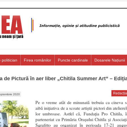
 politician
Firea românilor
Puncte cardinale
Dosarele Națiunii
a de Pictură în aer liber „Chitila Summer Art” – Ediţi
Redacția
eptembrie 2020
Pe o vreme atât de minunată trebuia ca cineva s
aibă inițiativa de a scoate artiștii pictori din ateliere
lor umbroase. Astfel că, Fundația Pro Chitila, î
parteneriat cu Primăria Orașului Chitila și Asociați
Sgrafitto au organizat în perioada 17-21 augus