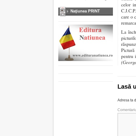
celor i
C.J.C.P.
Naţiunea PRINT
care o 
remarcab
La înch
picturil
răspunz
Pictură 
pentru i
(George
Lasă 
Adresa ta d
Comentari