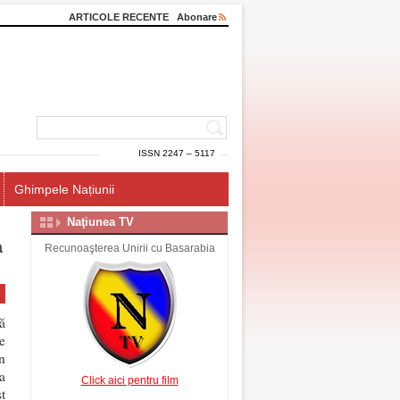
ARTICOLE RECENTE
Abonare
ISSN 2247 – 5117
Ghimpele Națiunii
Naţiunea TV
a
Recunoaşterea Unirii cu Basarabia
ă
le
n
a
Click aici pentru film
t