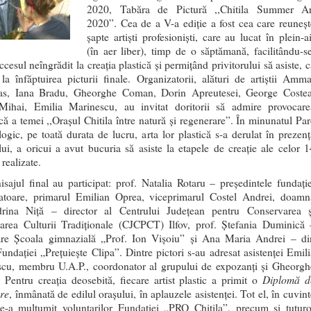
2020, Tabăra de Pictură ,,Chitila Summer Ar
2020”. Cea de a V-a ediție a fost cea care reuneșt
şapte artişti profesionişti, care au lucat în plein-a
(în aer liber), timp de o săptămană, facilitându-se
accesul neîngrădit la creaţia plastică și permiţând privitorului să asiste, 
 la înfăptuirea picturii finale. Organizatorii, alături de artiştii Amma
as, Iana Bradu, Gheorghe Coman, Dorin Apreutesei, George Costea
Mihai, Emilia Marinescu, au invitat doritorii să admire provocare
că a temei ,,Oraşul Chitila între natură şi regenerare”. În minunatul Par
ogic, pe toată durata de lucru, arta lor plastică s-a derulat în prezenţ
lui, a oricui a avut bucuria să asiste la etapele de creaţie ale celor 1
 realizate.
isajul final au participat: prof. Natalia Rotaru – preşedintele fundaţie
atoare, primarul Emilian Oprea, viceprimarul Costel Andrei, doamn
drina Niţă – director al Centrului Județean pentru Conservarea ș
rea Culturii Tradiționale (CJCPCT) Ilfov, prof. Ştefania Duminică 
are Şcoala gimnazială „Prof. Ion Vişoiu” şi Ana Maria Andrei – di
Fundaţiei „Preţuieşte Clipa”. Dintre pictori s-au adresat asistenţei Emili
cu, membru U.A.P., coordonator al grupului de expozanţi şi Gheorgh
Diplomă d
Pentru creaţia deosebită, fiecare artist plastic a primit o
re
, înmânată de edilul oraşului, în aplauzele asistenţei. Tot el, în cuvin
le-a mulţumit voluntarilor Fundaţiei „PRO Chitila”, precum și tuturo