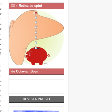
t
Retina cu spini
e
ir
,
ca
r
,
a
c
a
4
i
a
de
Octavian Bour
i
–
n
a
e
REVISTA PRESEI
e
te
r