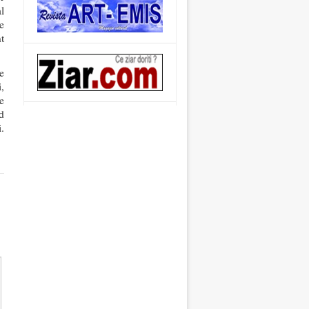
l
pe
t
e
,
e
d
i.