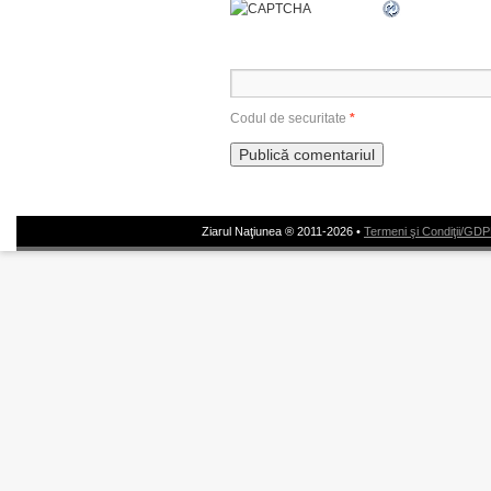
Codul de securitate
*
Ziarul Naţiunea ® 2011-2026 •
Termeni şi Condiţii/GD