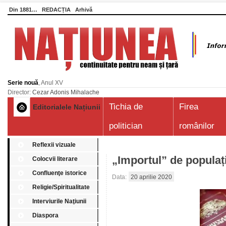
Din 1881…
REDACȚIA
Arhivă
Serie nouă
, Anul XV
Director:
Cezar Adonis Mihalache
Tichia de
Firea
Editorialele Națiunii
politician
românilor
Reflexii vizuale
„Importul” de populați
Colocvii literare
Confluenţe istorice
Data:
20 aprilie 2020
Religie/Spiritualitate
Interviurile Naţiunii
Diaspora