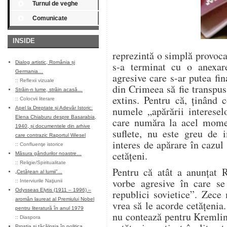
Turnul de veghe
Comunicate
INSIDE
reprezintă o simplă provoc
Dialog artistic, România și
s-a terminat cu o anexa
Germania…
agresive care s-ar putea fi
::
Reflexii vizuale
din Crimeea să fie transpus
Străin-n lume, străin acasă…
extins. Pentru că, ținând 
::
Colocvii literare
numele „apărării interesel
Apel la Dreptate și Adevăr Istoric:
Elena Chiaburu despre Basarabia,
care număra la acel mome
1940, și documentele din arhive
suflete, nu este greu de 
care contrazic Raportul Wiesel
interes de apărare în cazul
::
Confluenţe istorice
cetățeni.
Măsura gândurilor noastre…
::
Religie/Spiritualitate
Pentru că atât a anunțat
„Cetățean al lumii”…
vorbe agresive în care se 
::
Interviurile Naţiunii
Odysseas Elytis (1911 – 1996) –
republici sovietice”. Zece
aromân laureat al Premiului Nobel
vrea să le acorde cetățenia.
pentru literatură în anul 1979
nu contează pentru Kremlin
::
Diaspora
Prostia și tăcăloșia în politica