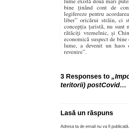
lume există două mari pute
bine ținând cont de co
legifereze pentru acordarea
liber” oricărui străin, ci s
concepția țaristă, nu sunt 
rătăciți vremelnic, și Chi
economică suspect de bine o
lume, a devenit un haos 
revenire”.
3 Responses to
„Impo
teritorii) postCovid…
Lasă un răspuns
Adresa ta de email nu va fi publicată