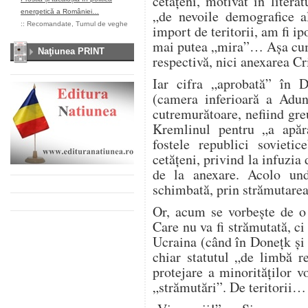
cetățeni, motivat în litera
„de nevoile demografice a
energetică a României…
::
Recomandate
,
Turnul de veghe
import de teritorii, am fi i
mai putea „mira”… Așa cum 
Naţiunea PRINT
respectivă, nici anexarea 
Iar cifra „aprobată” în 
(camera inferioară a Adună
cutremurătoare, nefiind gr
Kremlinul pentru „a apăra
fostele republici sovieti
cetățeni, privind la infuzia 
de la anexare. Acolo und
schimbată, prin strămutare
Or, acum se vorbește de o
Care nu va fi strămutată, ci
Ucraina (când în Donețk și
chiar statutul „de limbă re
protejare a minorităților 
„strămutări”. De teritorii…