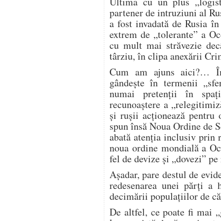
Ultima cu un plus „logisti
partener de intruziuni al R
a fost invadată de Rusia în
extrem de „tolerante” a Oc
cu mult mai străvezie decâ
târziu, în clipa anexării Cri
Cum am ajuns aici?… Îna
gândește în termenii „sfe
numai pretenții în spaț
recunoaștere a „relegitimiz
și rușii acționează pentru
spun însă Noua Ordine de Sec
abată atenția inclusiv prin 
noua ordine mondială a Occ
fel de devize și „dovezi” pe
Așadar, pare destul de evid
redesenarea unei părți a 
decimării populațiilor de c
De altfel, ce poate fi mai „