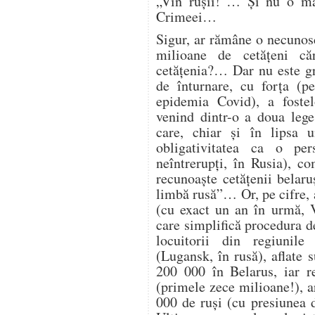
„Vin rușii!”… Și nu o ma
Crimeei…
Sigur, ar rămâne o necunos
milioane de cetățeni c
cetățenia?… Dar nu este gr
de înturnare, cu forța (p
epidemia Covid), a fostel
venind dintr-o a doua leg
care, chiar și în lipsa u
obligativitatea ca o per
neîntrerupți, în Rusia), c
recunoaște cetățenii belaru
limbă rusă”… Or, pe cifre,
(cu exact un an în urmă, 
care simplifică procedura d
locuitorii din regiunil
(Lugansk, în rusă), aflate s
200 000 în Belarus, iar r
(primele zece milioane!), 
000 de ruși (cu presiunea 