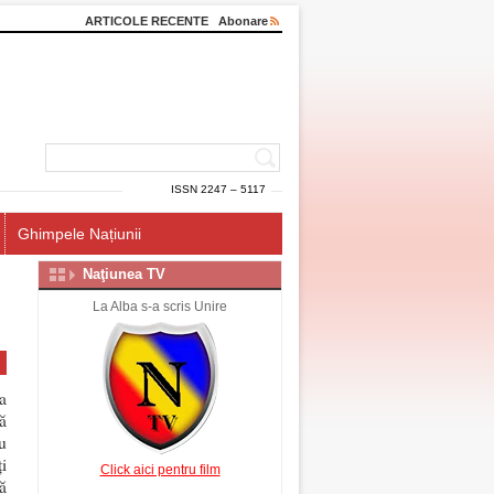
ARTICOLE RECENTE
Abonare
ISSN 2247 – 5117
Ghimpele Națiunii
Naţiunea TV
La Alba s-a scris Unire
a
să
u
i
Click aici pentru film
ă