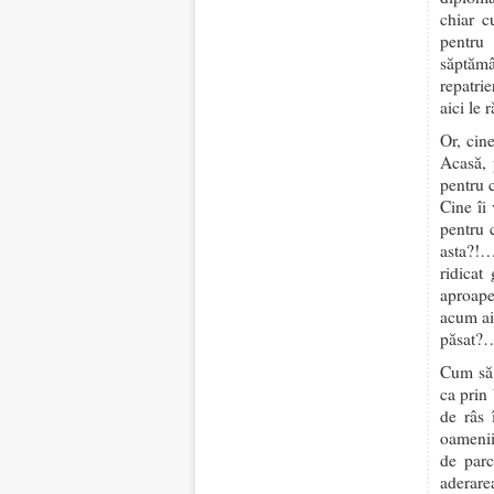
chiar c
pentru 
săptămâ
repatri
aici le 
Or, cin
Acasă, 
pentru 
Cine îi
pentru 
asta?!…
ridicat
aproape
acum ai
păsat?
Cum să 
ca prin
de râs 
oamenii 
de parc
aderare