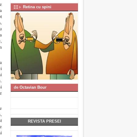
e
Retina cu spini
a
t
,
u
a
,
n
a
i
i
.
i
de
Octavian Bour
e
…
de
,
t
REVISTA PRESEI
e
i