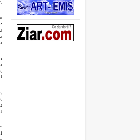
,
e
e
u
u
a
ci
a
,
i
,
,
ât
t
e
l
e