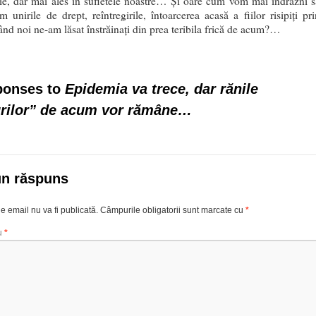
rie, dar mai ales în sufletele noastre… Și oare cum vom mai îndrăzni s
m unirile de drept, reîntregirile, întoarcerea acasă a fiilor risipiți pri
ând noi ne-am lăsat înstrăinați din prea teribila frică de acum?…
ponses to
Epidemia va trece, dar rănile
urilor” de acum vor rămâne…
un răspuns
e email nu va fi publicată.
Câmpurile obligatorii sunt marcate cu
*
u
*