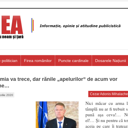
 politician
Firea românilor
Puncte cardinale
Dosarele Națiunii
mia va trece, dar rănile „apelurilor” de acum vor
ne…
Cezar Adonis Mihalache
prilie 2020
Nici măcar cu arma l
tâmplă nu ar fi trebuit 
pună așa ceva!… N
el!… Și nu pentru că toț
aceia pe care îi trateaz