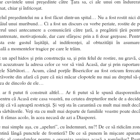
ar cuvintele unui președinte către Țara sa, ci ale unui om îndurerat
at, chiar și înfricoșat.
lul președintelui nu a fost făcut dintr-un spital… Nu a fost rostit nici d
tâiul unui muribund… Ci a fost un discurs cu vorbe periate, rostite de p
rul unei antecamere a comunicării către țară, a pregătirii țării pentr
antrenate, motivaționale, dar care sfârșesc prin a fi doar grețoase. Pentr
ta este gustul lașității, al indiferenței, al obtuzității în asumare
ală a momentelor tragice pe care le trăim.
t un apel hidos și prin construcția sa, și prin felul de rostire, nu gravă, 
t acuzatoare la adresa celor ce vor să vină Acasă, dar și prin raportare
tele Sărbători… Acum, când porțile Bisericilor au fost oricum ferecate
 zăvorite din afară că pare că nici măcar clopotele nu mai au dreptul să-ș
lea de dincolo de ele…
 ar fi putut fi construit altfel… Ar fi putut să le spună diasporenilor
pentru că Acasă este casa voastră, nu cetatea drepturilor mele de a decide
tiți că vă așteaptă restricții. Și veți sta în carantină cu mult mai mult dec
 sărbătorile. Veți sta cu mult mai departe de familiile voastre poate decâ
 fi rămas acolo, în acea necasă de azi a Diasporei.
e mai simplu așa, cu „apeluri”, cu îndemnuri, nu?! De ce să ridicăm zon
ntină lângă punctele de frontieră? De ce să punem în mișcare aparatu
tic al consulatelor pentru a organiza venirea acasă a românilor? Poat