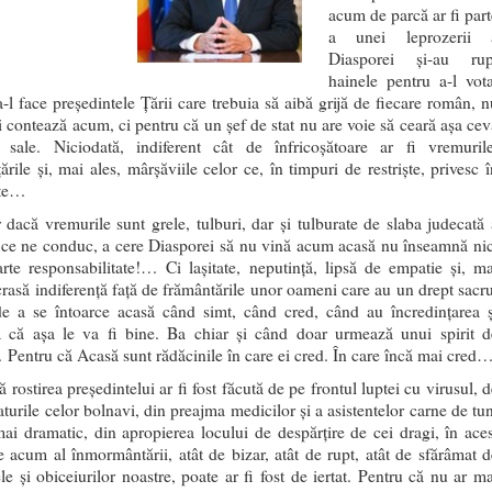
acum de parcă ar fi part
a unei leprozerii 
Diasporei și-au rup
hainele pentru a-l vota
a-l face președintele Țării care trebuia să aibă grijă de fiecare român, n
i contează acum, ci pentru că un șef de stat nu are voie să ceară așa cev
i sale. Niciodată, indiferent cât de înfricoșătoare ar fi vremurile
rile și, mai ales, mârșăviile celor ce, în timpuri de restriște, privesc î
rte…
r dacă vremurile sunt grele, tulburi, dar și tulburate de slaba judecată 
 ce ne conduc, a cere Diasporei să nu vină acum acasă nu înseamnă nic
rte responsabilitate!… Ci lașitate, neputință, lipsă de empatie și, ma
 crasă indiferență față de frământările unor oameni care au un drept sacru
e a se întoarce acasă când simt, când cred, când au încredințarea ș
a că așa le va fi bine. Ba chiar și când doar urmează unui spirit d
Pentru că Acasă sunt rădăcinile în care ei cred. În care încă mai cred
 rostirea președintelui ar fi fost făcută de pe frontul luptei cu virusul, 
turile celor bolnavi, din preajma medicilor și a asistentelor carne de tun
 mai dramatic, din apropierea locului de despărțire de cei dragi, în aces
de acum al înmormântării, atât de bizar, atât de rupt, atât de sfărâmat d
le și obiceiurilor noastre, poate ar fi fost de iertat. Pentru că nu ar ma