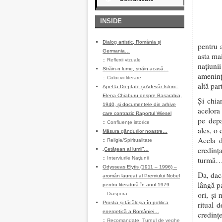
INSIDE
Dialog artistic, România și
pentru 
Germania…
asta ma
::
Reflexii vizuale
națiuni
Străin-n lume, străin acasă…
amenință
::
Colocvii literare
altă pa
Apel la Dreptate și Adevăr Istoric:
Elena Chiaburu despre Basarabia,
Și chia
1940, și documentele din arhive
acelora
care contrazic Raportul Wiesel
pe depa
::
Confluenţe istorice
ales, o
Măsura gândurilor noastre…
Acela d
::
Religie/Spiritualitate
credinț
„Cetățean al lumii”…
::
Interviurile Naţiunii
turmă… 
Odysseas Elytis (1911 – 1996) –
Da, dacă
aromân laureat al Premiului Nobel
lângă pa
pentru literatură în anul 1979
ori, și
::
Diaspora
Prostia și tăcăloșia în politica
ritual 
energetică a României…
credințe
::
Recomandate
,
Turnul de veghe