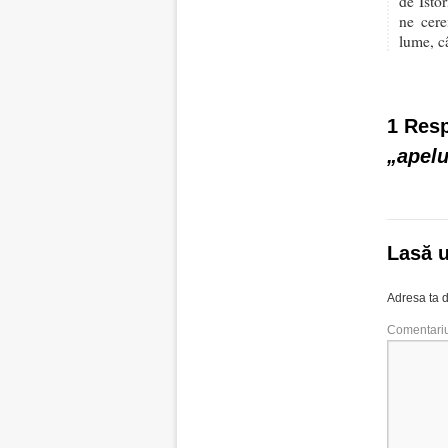
de Isto
ne cere
lume, c
1 Res
„apel
Lasă 
Adresa ta d
Comentari