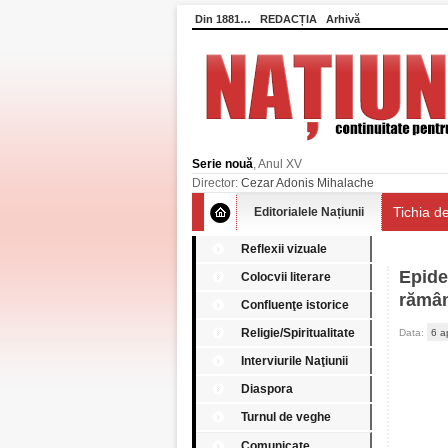
Din 1881…
REDACȚIA
Arhivă
Serie nouă
, Anul XV
Director:
Cezar Adonis Mihalache
Tichia de
Editorialele Națiunii
Reflexii vizuale
Epide
Colocvii literare
rămâ
Confluenţe istorice
Religie/Spiritualitate
Data:
6 a
Interviurile Naţiunii
Diaspora
Turnul de veghe
Comunicate