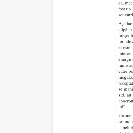
că, măc
fost un
scursuri
Așadar,
clipă a
președi
un adev
el este
interes
energii 
ministr
către p
megafoa
receptat
se mani
zid, au 
anacron
lui”…
Un stat 
oriunde
„apelur