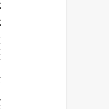
a
r
a
r
e
,
l
i
le
e
n
t
ii
n
za
i
i,
e
e