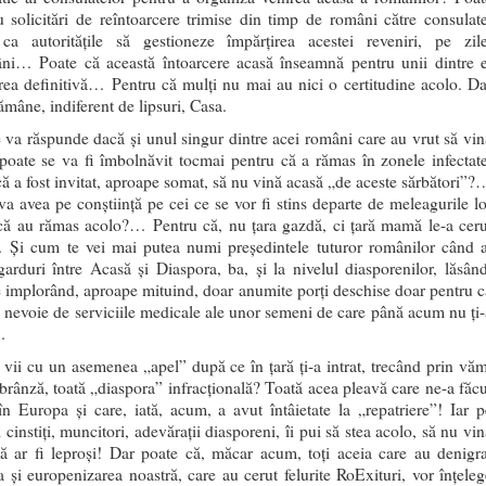
u solicitări de reîntoarcere trimise din timp de români către consulate
ca autoritățile să gestioneze împărțirea acestei reveniri, pe zile
ni… Poate că această întoarcere acasă înseamnă pentru unii dintre e
erea definitivă… Pentru că mulți nu mai au nici o certitudine acolo. Da
rămâne, indiferent de lipsuri, Casa.
e va răspunde dacă și unul singur dintre acei români care au vrut să vin
poate se va fi îmbolnăvit tocmai pentru că a rămas în zonele infectate
că a fost invitat, aproape somat, să nu vină acasă „de aceste sărbători”?
 va avea pe conștiință pe cei ce se vor fi stins departe de meleagurile lo
că au rămas acolo?… Pentru că, nu țara gazdă, ci țară mamă le-a ceru
 Și cum te vei mai putea numi președintele tuturor românilor când a
 garduri între Acasă și Diaspora, ba, și la nivelul diasporenilor, lăsând
 implorând, aproape mituind, doar anumite porți deschise doar pentru c
 nevoie de serviciile medicale ale unor semeni de care până acum nu ți-
…
vii cu un asemenea „apel” după ce în țară ți-a intrat, trecând prin văm
 brânză, toată „diaspora” infracțională? Toată acea pleavă care ne-a făcu
în Europa și care, iată, acum, a avut întâietate la „repatriere”! Iar p
cinstiți, muncitori, adevărații diasporeni, îi pui să stea acolo, să nu vi
ă ar fi leproși! Dar poate că, măcar acum, toți aceia care au denigra
a și europenizarea noastră, care au cerut felurite RoExituri, vor înțeleg