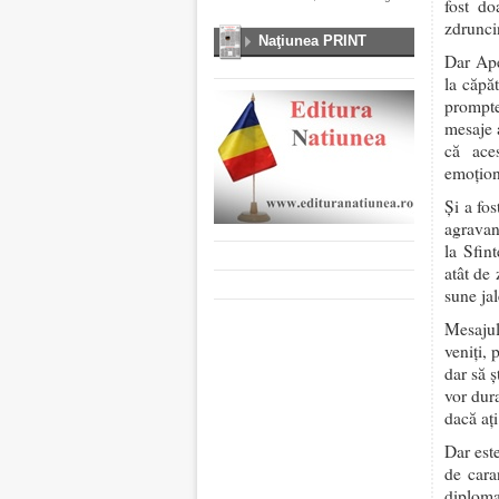
fost do
zdruncin
Naţiunea PRINT
Dar Ape
la căpă
prompte
mesaje 
că aces
emoțion
Și a fos
agravan
la Sfin
atât de
sune ja
Mesajul
veniți, 
dar să ș
vor dura
dacă ați
Dar est
de cara
diploma