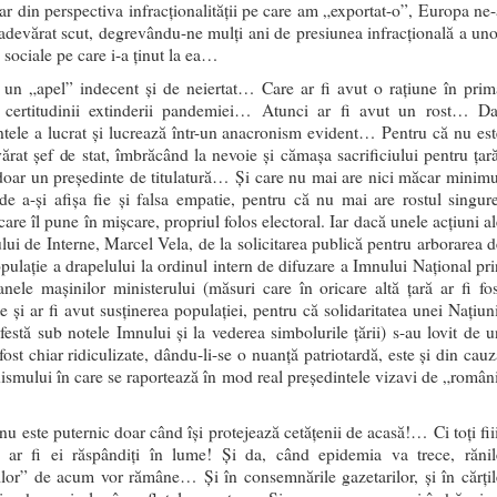
ar din perspectiva infracționalității pe care am „exportat-o”, Europa ne-
 adevărat scut, degrevându-ne mulți ani de presiunea infracțională a uno
 sociale pe care i-a ținut la ea…
 un „apel” indecent și de neiertat… Care ar fi avut o rațiune în prim
 certitudinii extinderii pandemiei… Atunci ar fi avut un rost… Da
ntele a lucrat și lucrează într-un anacronism evident… Pentru că nu est
ărat șef de stat, îmbrăcând la nevoie și cămașa sacrificiului pentru țară
 doar un președinte de titulatură… Și care nu mai are nici măcar minimu
 de a-și afișa fie și falsa empatie, pentru că nu mai are rostul singure
care îl pune în mișcare, propriul folos electoral. Iar dacă unele acțiuni a
ului de Interne, Marcel Vela, de la solicitarea publică pentru arborarea d
opulație a drapelului la ordinul intern de difuzare a Imnului Național pri
nele mașinilor ministerului (măsuri care în oricare altă țară ar fi fos
e și ar fi avut susținerea populației, pentru că solidaritatea unei Națiun
festă sub notele Imnului și la vederea simbolurile țării) s-au lovit de u
fost chiar ridiculizate, dându-li-se o nuanță patriotardă, este și din cau
ismului în care se raportează în mod real președintele vizavi de „români
nu este puternic doar când își protejează cetățenii de acasă!… Ci toți fii
 ar fi ei răspândiți în lume! Și da, când epidemia va trece, rănil
ilor” de acum vor rămâne… Și în consemnările gazetarilor, și în cărțil