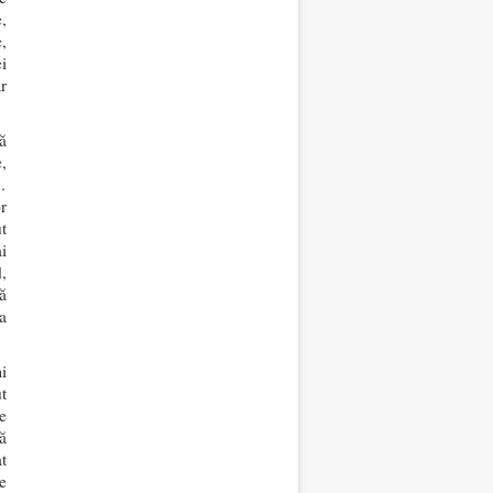
,
,
i
r
ă
,
…
r
t
i
,
ă
a
i
t
e
nă
t
e