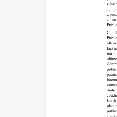
zilnic
centre
a prez
ca un 
Public
Cotid
Public
ulteri
fără î
într-u
ultim
Centra
publi
patrim
intern
numea
dintre
cotidi
lansăr
plasti
public
acest 