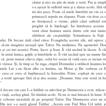
căutat și nici nu știu de unde a venit. Pur și simpl
s-a așezat în sufletul meu și a rămas acolo, fără să
mi dea pace. Poate că unele întrebări nu vin ca s
primească repede un răspuns. Poate vin doar ca s
ne însoțească o vreme, până când sufletul est
pregătit să le înțeleagă. Iar întrebarea aceasta 
venit chiar înaintea uneia dintre cele mai tainic
sărbători ale creștinătății: Schimbarea la Față 
lui. De fiecare dată când citesc Evanghelia acestei zile, mă opresc ș
c să-mi imaginez urcușul spre Tabor. Nu mulțimea. Nu zgomotul. Doa
s și cei trei ucenici: Petru, Iacov și Ioan. Îi văd urcând în tăcere. Îi vă
 în urmă lumea, grijile și întrebările ei. Îi văd urcând spre un munte făr
e că, peste numai câteva clipe, ochii lor aveau să vadă ceea ce niciun o
 văzuse. Și, în timp ce Se ruga, chipul Domnului a strălucit înaintea lor
ntele Lui s-au făcut albe ca lumina, iar Moise și Ilie vorbeau cu E
e ceea ce avea să împlinească la Ierusalim. Petru, copleșit de ceea c
 a rostit aproape fără să-și dea seama: „Doamne, bine este nouă să fi
”
ă fiecare om care L-a întâlnit cu adevărat pe Dumnezeu a avut, măcar 
n viață, același gând. Să rămână acolo. Să nu se mai întoarcă în lume. S
i coboare niciodată de pe propriul Tabor. Dar Dumnezeu avea un al
 Din nor s-a auzit glasul Tatălui: „Acesta este Fiul Meu Cel iubit; p