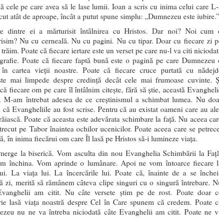
jă cele pe care avea să le lase lumii. Ioan a scris cu inima celui care L-
ut atât de aproape, încât a putut spune simplu: „Dumnezeu este iubire.
re dintre ei a mărturisit întâlnirea cu Hristos. Dar noi? Noi cum 
isim? Nu cu cerneală. Nu cu pagini. Nu cu tipar. Doar cu fiecare zi p
 trăim. Poate că fiecare iertare este un verset pe care nu-l va citi nicioda
ografie. Poate că fiecare faptă bună este o pagină pe care Dumnezeu 
 în cartea vieții noastre. Poate că fiecare cruce purtată cu nădejd
ște mai limpede despre credință decât cele mai frumoase cuvinte. Ș
că fiecare om pe care îl întâlnim citește, fără să știe, această Evangheli
ă. M-am întrebat adesea de ce creștinismul a schimbat lumea. Nu doa
 că Evangheliile au fost scrise. Pentru că au existat oameni care au ale
trăiască. Poate că aceasta este adevărata schimbare la față. Nu aceea car
trecut pe Tabor înaintea ochilor ucenicilor. Poate aceea care se petrece
nă, în inima fiecărui om care Îl lasă pe Hristos să-i lumineze viața.
erge la biserică. Vom asculta din nou Evanghelia Schimbării la Față
m închina. Vom aprinde o lumânare. Apoi ne vom întoarce fiecare l
ui. La viața lui. La încercările lui. Poate că, înainte de a se închei
ă zi, merită să rămânem câteva clipe singuri cu o singură întrebare. N
Evanghelii am citit. Nu câte versete știm pe de rost. Poate doar c
rie lasă viața noastră despre Cel în Care spunem că credem. Poate c
zeu nu ne va întreba niciodată câte Evanghelii am citit. Poate ne v