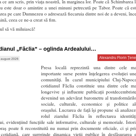
a ce am scris, prin viața noastră, în marginea lor. Poate că Schimbarea l
u este doar o amintire a unei minuni petrecută pe Tabor. Poate că est
ea pe care Dumnezeu o adresează fiecaruia dintre noi de a deveni, înce
taină, ceea ce ne-a creat să fim.
l să vă miluiască!
dianul „Făclia” – oglinda Ardealului…
Alexandru Florin Țene
 august 2026
Presa locală reprezintă una dintre cele ma
importante surse pentru înțelegerea evoluției une
comunități. În cazul municipiului Cluj-Napoca
cotidianul Făclia constituie una dintre cele ma
longevive și influente publicații postdecembriste
devenind un adevărat barometru al transformărilo
sociale, culturale, economice și politice al
orașului. Lucrarea de față își propune să analizez
rolul ziarului Făclia în reflectarea identități
ui, evidențiind funcțiile sale informative, culturale și memoriale. Istori
raș poate fi reconstituită nu numai prin documente oficiale, ci și pri
 cotidiană, care surprinde dinamica vieții publice în desfășurarea e