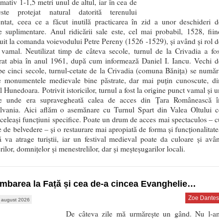
mativ 1-1,5 metri unul de altul, iar în cea de
ste protejat natural datorită terenului
entat, ceea ce a făcut inutilă practicarea în zid a unor deschideri d
e suplimentare. Anul ridicării sale este, cel mai probabil, 1528, fiin
uit la comanda voievodului Petre Pereny (1526 -1529), şi având şi rol d
 vamal. Neutilizat timp de câteva secole, turnul de la Crivadia a fos
urat abia în anul 1961, după cum informează Daniel I. Iancu. Vechi d
e cinci secole, turnul-cetate de la Crivadia (comuna Băniţa) se număr
re monumentele medievale bine păstrate, dar mai puţin cunoscute, di
l Hunedoara. Potrivit istoricilor, turnul a fost la origine punct vamal şi 
e unde era supravegheată calea de acces din Ţara Românească î
ilvania. Aici aflăm o asemănare cu Turnul Spart din Valea Oltului c
celeași funcțiuni specifice. Poate un drum de acces mai spectaculos – c
 de belvedere – și o restaurare mai apropiată de forma și funcționalitate
lă va atrage turiștii, iar un festival medieval poate da culoare și avân
rilor, domnițelor și menestrelilor, dar și meșteșugarilor locali.
mbarea la Față și cea de-a cincea Evanghelie…
Zoe Dantes
 august 2026
De câteva zile mă urmărește un gând. Nu l-a