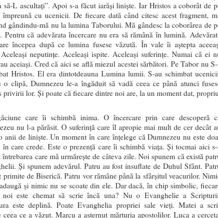
 să-L ascultați”. Apoi s-a făcut iarăși liniște. Iar Hristos a coborât de p
 împreună cu ucenicii. De fiecare dată când citesc acest fragment, m
ind gândindu-mă nu la lumina Taborului. Mă gândesc la coborârea de p
. Pentru că adevărata încercare nu era să rămână în lumină. Adevărat
care începea după ce lumina fusese văzută. În vale îi aștepta aceeaș
Aceleași neputințe. Aceleași ispite. Aceleași suferințe. Numai că ei n
au aceiași. Cred că aici se află miezul acestei sărbători. Pe Tabor nu S-
bat Hristos. El era dintotdeauna Lumina lumii. S-au schimbat ucenicii
u o clipă, Dumnezeu le-a îngăduit să vadă ceea ce până atunci fuses
 privirii lor. Și poate că fiecare dintre noi are, la un moment dat, propri
.
ăciune care îi schimbă inima. O încercare prin care descoperă c
eu nu l-a părăsit. O suferință care îl apropie mai mult de cer decât a
o anii de liniște. Un moment în care înțelege că Dumnezeu nu este doa
 în care crede. Este o prezență care îi schimbă viața. Și tocmai aici s-
 întrebarea care mă urmărește de câteva zile. Noi spunem că există patr
elii. Și spunem adevărul. Patru au fost insuflate de Duhul Sfânt. Patr
t primite de Biserică. Patru vor rămâne până la sfârșitul veacurilor. Nimi
adaugă și nimic nu se scoate din ele. Dar dacă, în chip simbolic, fiecar
e noi este chemat să scrie încă una? Nu o Evanghelie a Scripturii
tura este deplină. Poate Evanghelia propriei sale vieți. Matei a scri
 ceea ce a văzut. Marcu a așternut mărturia apostolilor. Luca a cerceta