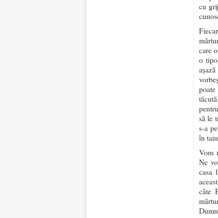
cu gri
cunosc
Fieca
mărtur
care o
o tip
așază
vorbe
poate 
tăcut
pentru
să le 
s-a pe
în tai
Vom m
Ne vo
casa l
aceast
câte 
mărtu
Dumne