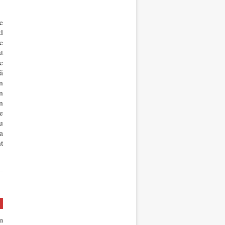
e
d
e
t
e
ă
n
un
n
e
u
a
t
m