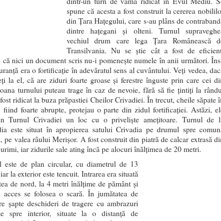
dintr-un turn de vamă ridicat în Evul Mediu. S
spune că acesta a fost construit la cererea nobililo
din Ţara Haţegului, care s-au plâns de contraband
dintre haţegani și olteni. Turnul supraveghe
vechiul drum care lega Ţara Românească d
Transilvania. Nu se ştie cât a fost de eficient
 că nici un document scris nu-i pomeneşte numele în anii următori. Îns
uranţă era o fortificaţie în adevăratul sens al cuvântului. Veţi vedea, dac
ți la el, că are ziduri foarte groase şi ferestre înguste prin care cei di
oana turnului puteau trage în caz de nevoie, fără să fie ţintiţi la rându
 fost ridicat la buza prăpastiei Cheilor Crivadiei. În trecut, cheile săpate 
, fiind foarte abrupte, protejau o parte din zidul fortificaţiei. Astăzi, e
in Turnul Crivadiei un loc cu o privelişte ameţitoare. Turnul de l
dia este situat în apropierea satului Crivadia pe drumul spre comun
, pe valea râului Merişor. A fost construit din piatră de calcar extrasă di
urimi, iar zidurile sale ating încă pe alocuri înălţimea de 20 metri.
l este de plan circular, cu diametrul de 13
 iar la exterior este tencuit. Intrarea era situată
tea de nord, la 4 metri înălţime de pământ şi
u acces se folosea o scară. În jumătatea de
are şapte deschideri de tragere cu ambrazuri
te spre interior, situate la o distanţă de