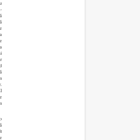
u
-
ă
ă
e
a
e
a
i
r
d
ă
m
.
l
e
m
o
ă
t
e