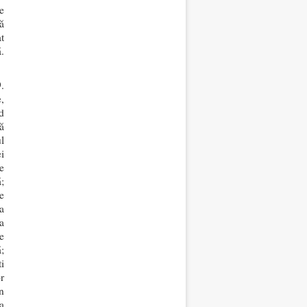
e
ă
t
.
.
,
d
ă
l
i
e
;
e
a
a
ne
;
i
r
n
a