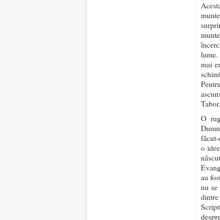
Acesta
munte
surpr
munte
încer
lume. 
mai er
schim
Pentr
ascuns
Tabor
O rug
Dumnez
făcut-
o idee
născut
Evangh
au fos
nu se 
dintr
Scrip
despre