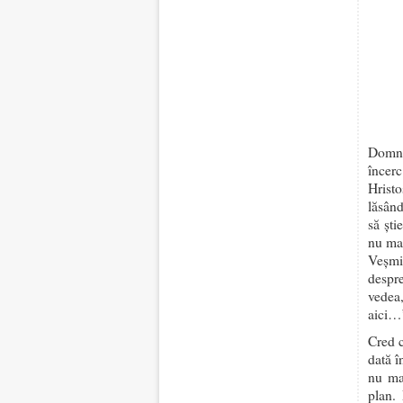
Domnu
încer
Hristo
lăsând
să ști
nu mai
Veșmi
despr
vedea,
aici…
Cred c
dată î
nu ma
plan.