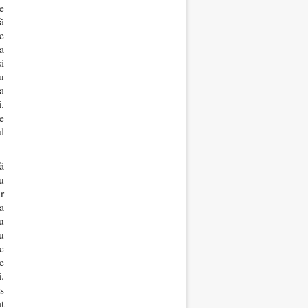
e
ă
e
a
i
u
a
.
e
ul
ă
u
r
a
u
u
c
e
.
s
t