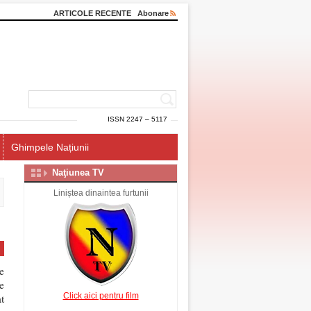
ARTICOLE RECENTE
Abonare
ISSN 2247 – 5117
Ghimpele Națiunii
Naţiunea TV
Liniștea dinaintea furtunii
e
e
Click aici pentru film
t