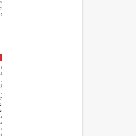
a
e
t
i
i
,
i
,
r
e
e
i
a
n
i