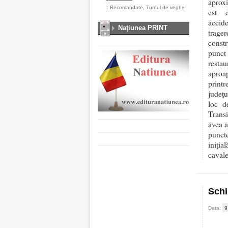
aproxi
::
Recomandate
,
Turnul de veghe
est e
accid
Naţiunea PRINT
trager
constr
punct
resta
aproap
print
judeţu
loc d
Trans
avea a
puncte
iniția
cavale
Schi
Data:
9