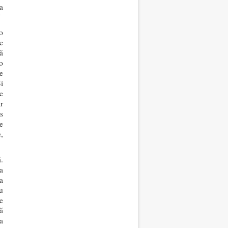
a
”
o
e
tă
o
e
i
e
r
s
e
,
.
a
a
u
e
ă
a