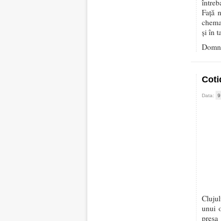
întreb
Față n
chemar
și în 
Domnu
Coti
Data:
9
Clujul
unui o
presa