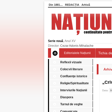
Din 1881…
REDACȚIA
Arhivă
Serie nouă
, Anul XV
Director:
Cezar Adonis Mihalache
Tichia de
Editorialele Națiunii
Reflexii vizuale
Arhiv
Colocvii literare
Confluenţe istorice
„Cri
Religie/Spiritualitate
Interviurile Naţiunii
Data:
9
Diaspora
Turnul de veghe
Comunicate