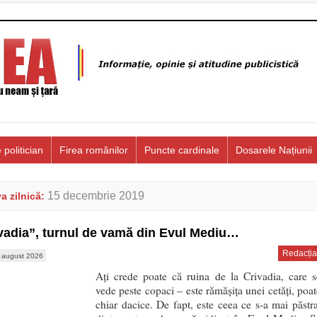
 politician
Firea românilor
Puncte cardinale
Dosarele Națiunii
15 decembrie 2019
a zilnică:
vadia”, turnul de vamă din Evul Mediu…
Redacția
 august 2026
Aţi crede poate că ruina de la Crivadia, care s
vede peste copaci – este rămăşiţa unei cetăţi, poat
chiar dacice. De fapt, este ceea ce s-a mai păstra