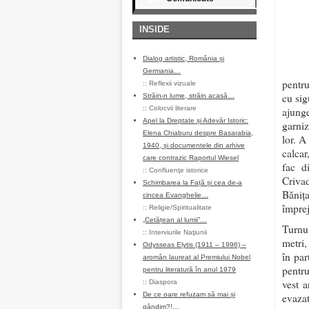
INSIDE
Dialog artistic, România și
Germania…
pentru
::
Reflexii vizuale
cu sig
Străin-n lume, străin acasă…
::
Colocvii literare
ajunge
Apel la Dreptate și Adevăr Istoric:
garniz
Elena Chiaburu despre Basarabia,
lor. A
1940, și documentele din arhive
calcar
care contrazic Raportul Wiesel
fac d
::
Confluenţe istorice
Criva
Schimbarea la Față și cea de-a
Băniţa
cincea Evanghelie…
împrej
::
Religie/Spiritualitate
„Cetățean al lumii”…
Turnu
::
Interviurile Naţiunii
metri,
Odysseas Elytis (1911 – 1996) –
în par
aromân laureat al Premiului Nobel
pentr
pentru literatură în anul 1979
vest 
::
Diaspora
De ce oare refuzam să mai și
evaza
gândim?!…