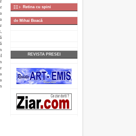
e
r
Retina cu spini
a
a
de
Mihai Boacă
e
,
ă
ă
n
REVISTA PRESEI
l
în
le
a
a
n