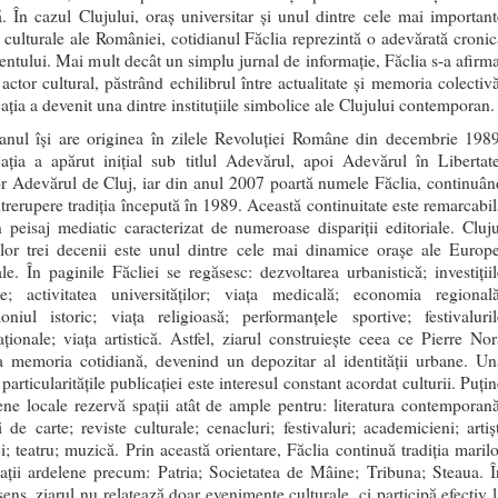
ă. În cazul Clujului, oraș universitar și unul dintre cele mai important
 culturale ale României, cotidianul Făclia reprezintă o adevărată cronic
entului. Mai mult decât un simplu jurnal de informație, Făclia s-a afirma
actor cultural, păstrând echilibrul între actualitate și memoria colectivă
ația a devenit una dintre instituțiile simbolice ale Clujului contemporan.
ianul își are originea în zilele Revoluției Române din decembrie 1989
ația a apărut inițial sub titlul Adevărul, apoi Adevărul în Libertate
or Adevărul de Cluj, iar din anul 2007 poartă numele Făclia, continuân
ntrerupere tradiția începută în 1989. Această continuitate este remarcabil
n peisaj mediatic caracterizat de numeroase dispariții editoriale. Cluju
elor trei decenii este unul dintre cele mai dinamice orașe ale Europe
le. În paginile Făcliei se regăsesc: dezvoltarea urbanistică; investițiil
ce; activitatea universităților; viața medicală; economia regională
oniul istoric; viața religioasă; performanțele sportive; festivaluril
aționale; viața artistică. Astfel, ziarul construiește ceea ce Pierre Nor
 memoria cotidiană, devenind un depozitar al identității urbane. Un
 particularitățile publicației este interesul constant acordat culturii. Puți
ene locale rezervă spații atât de ample pentru: literatura contemporană
i de carte; reviste culturale; cenacluri; festivaluri; academicieni; artișt
ci; teatru; muzică. Prin această orientare, Făclia continuă tradiția marilo
ații ardelene precum: Patria; Societatea de Mâine; Tribuna; Steaua. Î
sens, ziarul nu relatează doar evenimente culturale, ci participă efectiv l