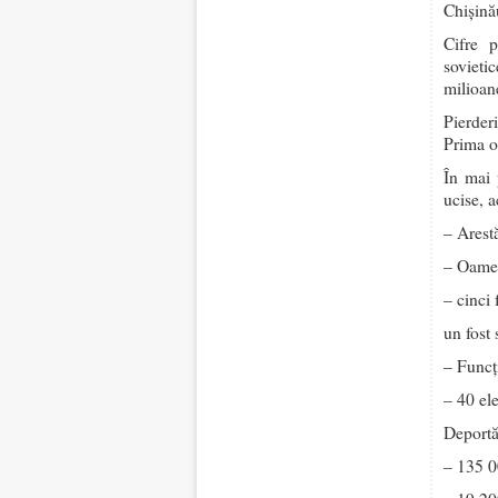
Chişină
Cifre p
sovieti
milioan
Pierder
Prima o
În mai 
ucise, 
– Arest
– Oameni
– cinci 
un fost 
– Funcți
– 40 ele
Deportă
– 135 0