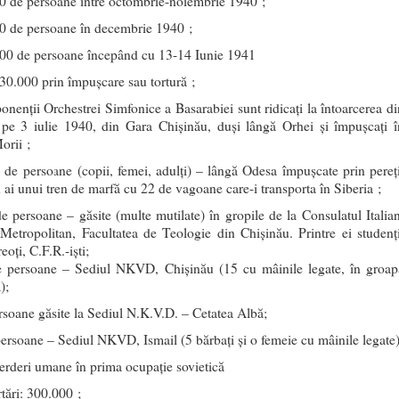
0 de persoane între octombrie-noiembrie 1940 ;
0 de persoane în decembrie 1940 ;
00 de persoane începând cu 13-14 Iunie 1941
 30.000 prin împușcare sau tortură ;
nenţii Orchestrei Simfonice a Basarabiei sunt ridicaţi la întoarcerea di
 pe 3 iulie 1940, din Gara Chișinău, duşi lângă Orhei și împușcaţi î
orii ;
 de persoane (copii, femei, adulți) – lângă Odesa împușcate prin pereți
 ai unui tren de marfă cu 22 de vagoane care-i transporta în Siberia ;
e persoane – găsite (multe mutilate) în gropile de la Consulatul Italian
 Metropolitan, Facultatea de Teologie din Chișinău. Printre ei studenți
reoți, C.F.R.-işti;
 persoane – Sediul NKVD, Chișinău (15 cu mâinile legate, în groap
);
rsoane găsite la Sediul N.K.V.D. – Cetatea Albă;
persoane – Sediul NKVD, Ismail (5 bărbați și o femeie cu mâinile legate)
ierderi umane în prima ocupație sovietică
tări: 300.000 ;