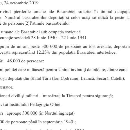
u, 24 octombrie 2019
rivind pierderile umane ale Basarabiei suferite în timpul ocupație
ce. Numărul basarabenilor deportați și celor uciși se ridică la peste 1,
e de persoane[2]Patimile basarabenilor
i umane ale Basarabiei sub ocupaţia sovietică
cupaţie sovietică 28 Iunie 1940 – 22 Iunie 1941
puțin de un an, peste 300 000 de persoane au fost arestate, deportate
aceasta reprezentând 12.23% din populația Basarabiei interbelice.
ări: 48.000 de persoane:
 politici care militaseră pentru Unire, învinuiți de trădare, dintre care:
foști deputați din Sfatul Țării (Ion Codreanu, Leancă, Secară, Catelli);
senator.
onari civili și militari – transferați la Tiraspol pentru siguranță;
vi ai Institutului Pedagogic Orhei.
ri : aproape 300.000 (în Nordul înghețat)
00 de persoane până în septembrie 1940 ;