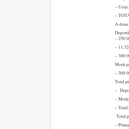
– Uciși
– TOTA
A doua 
Deportă
– 250 0
– 11.324
– 300 0
Morți p
– 300 0
Total p
– Depor
– Morți
– Total
Total p
– Prim