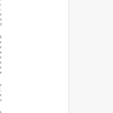
,
,
e
i
l
ă
r
e
a
e
u
e
a
e
,
e
i
ă