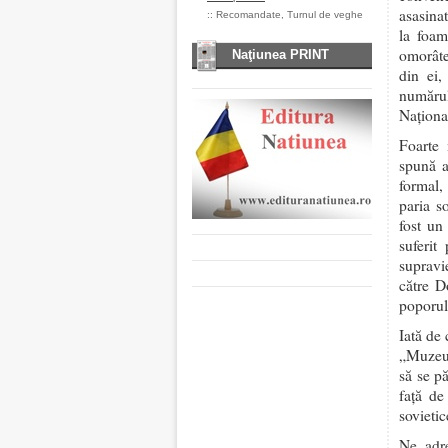
asasina
::
Recomandate
,
Turnul de veghe
la foam
omorâte
Naţiunea PRINT
din ei,
număru
Naţiona
Foarte 
spună a
formal,
paria s
fost un
suferit
supravi
către D
poporul
Iată de
„Muzeul
să se p
faţă de
sovietic
Ne adr