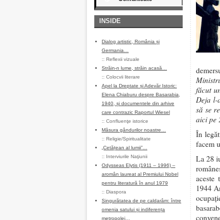
INSIDE
Dialog artistic, România și
Germania…
::
Reflexii vizuale
Străin-n lume, străin acasă…
demersu
::
Colocvii literare
Ministr
Apel la Dreptate și Adevăr Istoric:
făcut u
Elena Chiaburu despre Basarabia,
Deja l-
1940, și documentele din arhive
să se r
care contrazic Raportul Wiesel
aici pe
::
Confluenţe istorice
Măsura gândurilor noastre…
În legă
::
Religie/Spiritualitate
facem u
„Cetățean al lumii”…
::
Interviurile Naţiunii
La 28 i
Odysseas Elytis (1911 – 1996) –
româneş
aromân laureat al Premiului Nobel
aceste 
pentru literatură în anul 1979
1944 Ar
::
Diaspora
ocupaţi
Singurătatea de pe caldarâm: între
basarabe
omenia satului și indiferența
convene
metropolei…