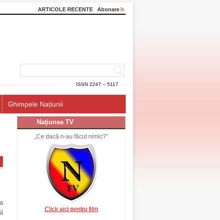
ARTICOLE RECENTE
Abonare
ISSN 2247 – 5117
Ghimpele Națiunii
Naţiunea TV
„Ce dacă n-au făcut nimic?”
m
Click aici pentru film
i