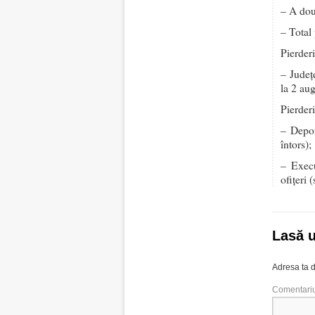
– A dou
– Total
Pierderi
– Județ
la 2 au
Pierder
– Depor
întors);
– Execu
ofițeri 
Lasă 
Adresa ta d
Comentari