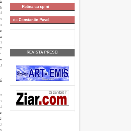
a
a
Retina cu spini
i
a
de
Constantin Pavel
a
e
a
i
a
REVISTA PRESEI
.
e
t
ă
e
n
t
e
e
nu
a