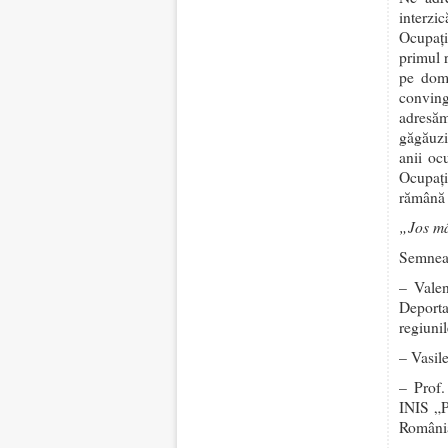
interzi
Ocupaţi
primul 
pe domn
conving
adresăm
găgăuzil
anii oc
Ocupaţi
rămână i
„Jos mâ
Semnea
– Valen
Deporta
regiunil
– Vasil
– Prof.
INIS „P
Români