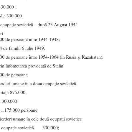
: 30.000 ;
L: 330 000
ocupaţie sovietică – după 23 August 1944
ri
00 de persoane între 1944-1948;
 de familii 6 iulie 1949;
00 de persoane între 1954-1964 (în Rusia și Kazahstan).
rin înfometarea provocată de Stalin
00 de persoane
ierderi umane în a doua ocupație sovietică
tați: 875.000;
: 300.000
: 1.175.000 persoane
ierderi umane în cele două ocupaţii sovietice
a ocupație sovietică 330.000;