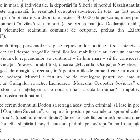
te în masă şi individuale, la deportări în Siberia şi nordul Kazahstanului
ete organizată. În rezultatul ocupaţiei sovietice, în total au fost ucise
 prin înfometare sau deportate peste 1.500.000 de persoane, mare part
 oameni în vârstă sau minori (a se vedea mai jos Declaraţia dată ş
l victimelor regimului comunist de ocupaţie, preluat din „Ziaru
l”).
mult timp, persoanelor supuse represiunilor politice li s-a interzis s
devărul despre tragediile familiilor lor, reabilitările au avut un caracte
 victimele represiunilor au continuat – în linii mari – să fie considerat
ocietăţii. Pe acest fundal trist, crearea „Muzeului Ocupaţiei Sovietice” 
 gest de omagiu şi recunoştinţă pentru miile de oameni care au avut d
 pe nedrept. Muzeul a fost un loc de reculegere pentru cei care a
eţuit Gulagului sovietic. Lichidarea „Muzeului Ocupaţiei Sovietice” d
odon noi îl înţelegem ca o nouă crimă – a câta la număr? – împotriv
ui nostru mult pătimit.
 ce cerem domnului Dodon să retragă acest ordin criminal, să lase în pac
 Ocupaţiei Sovietice”, să repună în posturi persoanele „disponibilizate”
ătrundă, (dacă nu e prea târziu?) de responsabilitatea uriaşă pe care o ar
 buneii şi părinţi noştri care au pătimit pe nedrept în anii ocupaţie
e.
esăm doamnei Maia Sandu, prim-ministru al Republicii Moldova, s