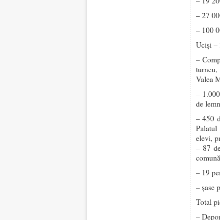
– 19 20
– 27 00
– 100 0
Uciși –
– Compo
turneu,
Valea M
– 1.000
de lemn
– 450 d
Palatul
elevi, p
– 87 de
comună
– 19 pe
– șase 
Total p
– Depor