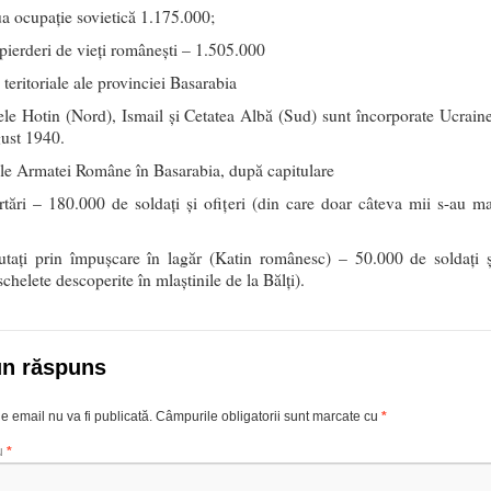
a ocupație sovietică 1.175.000;
 pierderi de vieţi româneşti – 1.505.000
 teritoriale ale provinciei Basarabia
ele Hotin (Nord), Ismail și Cetatea Albă (Sud) sunt încorporate Ucraine
gust 1940.
ile Armatei Române în Basarabia, după capitulare
tări – 180.000 de soldați și ofițeri (din care doar câteva mii s-au ma
tați prin împușcare în lagăr (Katin românesc) – 50.000 de soldați ș
(schelete descoperite în mlaștinile de la Bălți).
un răspuns
e email nu va fi publicată.
Câmpurile obligatorii sunt marcate cu
*
u
*