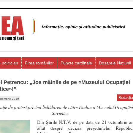
 politician
Firea românilor
Puncte cardinale
Dosarele Națiunii
l Petrencu: „Jos mâinile de pe «Muzeului Ocupaţiei
tice»!”
Redacția
oiembrie 2019
aţie de protest privind lichidarea de către Dodon a Muzeului Ocupaţiei
Sovietice
Din Ştirile N.T.V. de pe data de 21 octombrie a
aflat despre decizia preşedintelui Republici