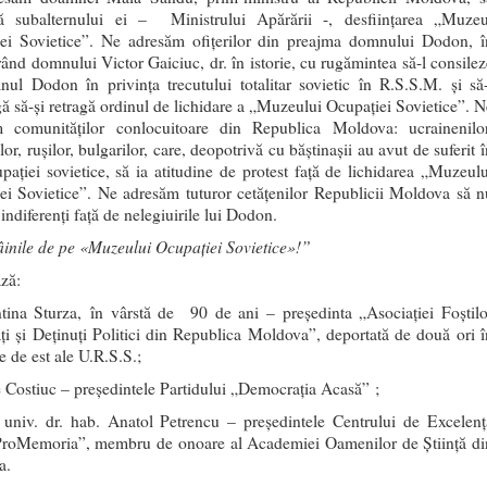
că subalternului ei – Ministrului Apărării -, desfiinţarea „Muzeu
ei Sovietice”. Ne adresăm ofiţerilor din preajma domnului Dodon, î
rând domnului Victor Gaiciuc, dr. în istorie, cu rugămintea să-l consilez
ul Dodon în privinţa trecutului totalitar sovietic în R.S.S.M. şi să-
ă să-şi retragă ordinul de lichidare a „Muzeului Ocupaţiei Sovietice”. N
 comunităţilor conlocuitoare din Republica Moldova: ucrainenilor
or, ruşilor, bulgarilor, care, deopotrivă cu băştinaşii au avut de suferit 
upaţiei sovietice, să ia atitudine de protest faţă de lichidarea „Muzeulu
ei Sovietice”. Ne adresăm tuturor cetăţenilor Republicii Moldova să n
ndiferenţi faţă de nelegiuirile lui Dodon.
inile de pe «Muzeului Ocupaţiei Sovietice»!”
ză:
tina Sturza, în vârstă de 90 de ani – preşedinta „Asociaţiei Foştilo
ţi şi Deţinuţi Politici din Republica Moldova”, deportată de două ori î
e de est ale U.R.S.S.;
e Costiuc – preşedintele Partidului „Democraţia Acasă” ;
 univ. dr. hab. Anatol Petrencu – preşedintele Centrului de Excelenţ
roMemoria”, membru de onoare al Academiei Oamenilor de Ştiinţă di
a.