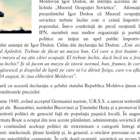
Moldovan Igor Dodon, de intenţia acestuia de 
lichida „Muzeul Ocupaţiei Sovietice”. Afirmaţi
preşedintelui Igor Dodon că Muzeul ocupaţie
sovietice trebuie închis este o crimă împotriv
poporului. Într-o conferinţă de presă susţinută l
IPN, membrii mai multor organizaţii şi partid
politice au iniţiat un apel public împotriv
„Este aic
lui anunţat de Igor Dodon. Cităm din declaraţia lui Dodon:
ul Apărării. Trebuie de făcut un muzeu bun. Cel care a fost înainte 
n muzeu al nu știu cărei ocupații. El trebuie închis, dacă încă nu a fost
au închis? Și să facem un muzeu de istorie normal, bun, frumos, în car
egăsească și drapelul de luptă pe care ni l-a dăruit Șoigu, care s-a afla
 24 august, în ziua eliberării Moldovei”.
tură cu această declaraţia a şefului statului Republica Moldova ţinem s
rmătoarele precizări:
unie 1940, având acceptul Germaniei naziste, U.R.S.S. a anexat teritoriil
ti ale Basarabiei, nordului Bucovinei şi Ţinutului Herţa şi a promovat î
teritorii politici de genocid faţă de populaţia paşnică locală. În augus
mata Roşie a ocupat din nou aceste pământuri, administraţia sovietică d
e continuând aceleaşi politici de exterminare a categorii întregi d
ni: intelectuali, ţărani înstăriţi şi, în general, a oricăror persoane ce 
au autorităţilor comuniste. În cele două ocupaţii, sovieticii au recurs l