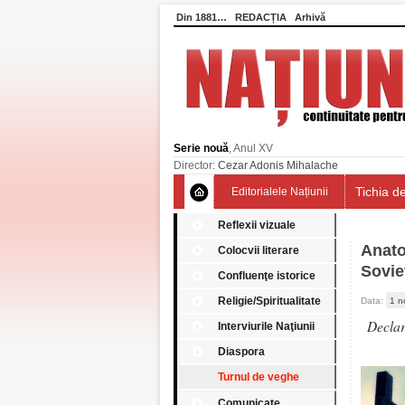
Din 1881…
REDACȚIA
Arhivă
Serie nouă
, Anul XV
Director:
Cezar Adonis Mihalache
Tichia de
Editorialele Națiunii
Reflexii vizuale
Anato
Colocvii literare
Sovie
Confluenţe istorice
Religie/Spiritualitate
Data:
1 n
Declar
Interviurile Naţiunii
Diaspora
Turnul de veghe
Comunicate