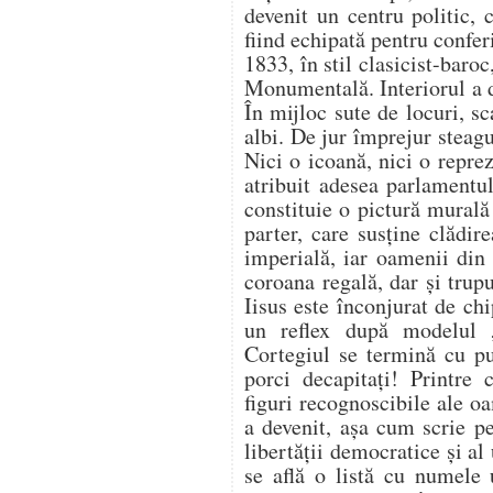
devenit un centru politic, c
fiind echipată pentru confer
1833, în stil clasicist-baro
Monumentală. Interiorul a d
În mijloc sute de locuri, s
albi. De jur împrejur steagu
Nici o icoană, nici o reprez
atribuit adesea parlamentu
constituie o pictură murală 
parter, care susține clădir
imperială, iar oamenii din 
coroana regală, dar și trup
Iisus este înconjurat de chi
un reflex după modelul „
Cortegiul se termină cu pu
porci decapitați! Printre 
figuri recognoscibile ale o
a devenit, așa cum scrie p
libertății democratice și al 
se află o listă cu numele 