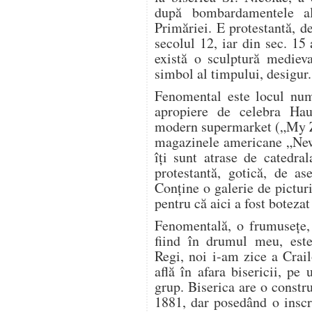
după bombardamentele ali
Primăriei. E protestantă, d
secolul 12, iar din sec. 15 
există o sculptură medie
simbol al timpului, desigur.
Fenomental este locul numi
apropiere de celebra Ha
modern supermarket („My Ze
magazinele americane „New 
îți sunt atrase de catedra
protestantă, gotică, de a
Conține o galerie de pictur
pentru că aici a fost botezat
Fenomentală, o frumusețe, 
fiind în drumul meu, este
Regi, noi i-am zice a Crail
află în afara bisericii, pe 
grup. Biserica are o constr
1881, dar posedând o inscri