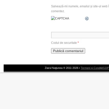
Salvează-mi numele, emailul și site-ul web î
comentez.
Codul de securitate
*
Ziarul Naţiunea ® 2011-2026 •
Termeni şi Condiţii/GD