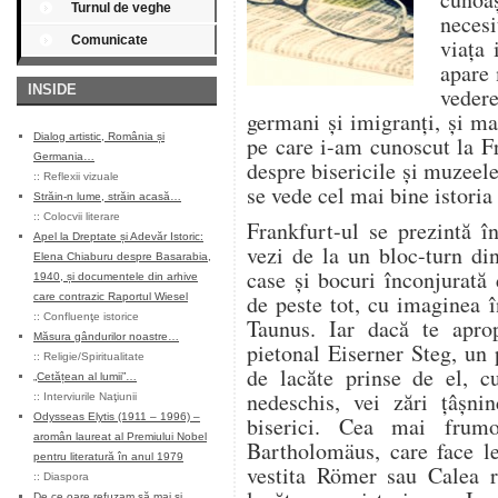
Turnul de veghe
necesi
Comunicate
viața 
apare 
INSIDE
veder
germani și imigranți, și m
Dialog artistic, România și
pe care i-am cunoscut la F
Germania…
despre bisericile și muzeele
::
Reflexii vizuale
se vede cel mai bine istoria
Străin-n lume, străin acasă…
::
Colocvii literare
Frankfurt-ul se prezintă î
Apel la Dreptate și Adevăr Istoric:
vezi de la un bloc-turn di
Elena Chiaburu despre Basarabia,
case și bocuri înconjurată
1940, și documentele din arhive
de peste tot, cu imaginea 
care contrazic Raportul Wiesel
::
Confluenţe istorice
Taunus. Iar dacă te apro
Măsura gândurilor noastre…
pietonal Eiserner Steg, un 
::
Religie/Spiritualitate
de lacăte prinse de el, c
„Cetățean al lumii”…
nedeschis, vei zări țâșni
::
Interviurile Naţiunii
Odysseas Elytis (1911 – 1996) –
biserici. Cea mai frum
aromân laureat al Premiului Nobel
Bartholomäus, care face le
pentru literatură în anul 1979
vestita Römer sau Calea r
::
Diaspora
De ce oare refuzam să mai și