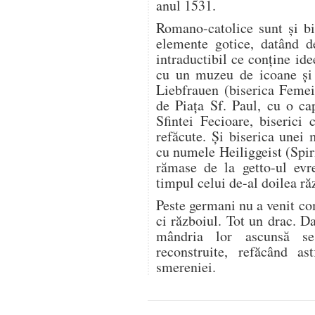
anul 1531.
Romano-catolice sunt și bi
elemente gotice, datând 
intraductibil ce conține ide
cu un muzeu de icoane și 
Liebfrauen (biserica Femeil
de Piața Sf. Paul, cu o ca
Sfintei Fecioare, biserici 
refăcute. Și biserica unei 
cu numele Heiliggeist (Spiri
rămase de la getto-ul evre
timpul celui de-al doilea ră
Peste germani nu a venit co
ci războiul. Tot un drac. Da
mândria lor ascunsă se
reconstruite, refăcând as
smereniei.