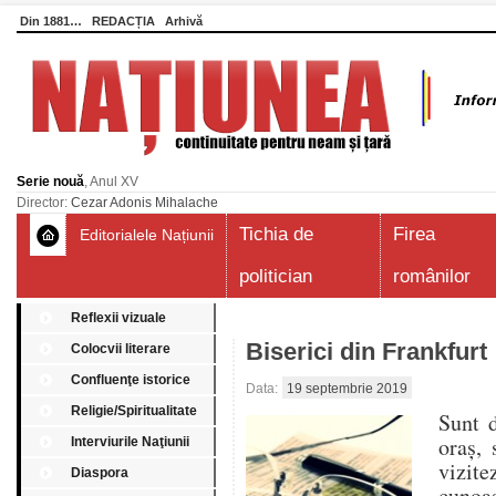
Din 1881…
REDACȚIA
Arhivă
Serie nouă
, Anul XV
Director:
Cezar Adonis Mihalache
Tichia de
Firea
Editorialele Națiunii
politician
românilor
Reflexii vizuale
Biserici din Frankfurt
Colocvii literare
Confluenţe istorice
Data:
19 septembrie 2019
Religie/Spiritualitate
Sunt d
oraș, 
Interviurile Naţiunii
vizite
Diaspora
cunoa