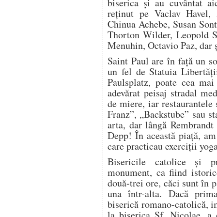
biserica și au cuvântat a
reținut pe Vaclav Havel
Chinua Achebe, Susan Son
Thorton Wilder, Leopold S
Menuhin, Octavio Paz, dar 
Saint Paul are în față un s
un fel de Statuia Libertăț
Paulsplatz, poate cea mai
adevărat peisaj stradal med
de miere, iar restaurantele
Franz”, „Backstube” sau st
arta, dar lângă Rembrandt 
Depp! În această piață, am
care practicau exerciții yoga
Bisericile catolice și p
monument, ca fiind istoric
două-trei ore, căci sunt în p
una într-alta. Dacă pri
biserică romano-catolică, i
la biserica Sf. Nicolae, a