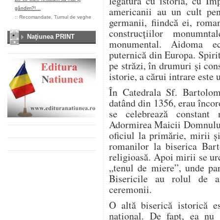
legătura cu istoria, cu I
americanii au un cult pen
gândim?!…
::
Recomandate
,
Turnul de veghe
germanii, fiindcă ei, roma
construcțiilor monumnta
Naţiunea PRINT
monumental. Aidoma ec
puternică din Europa. Spiri
pe străzi, în drumuri și con
istorie, a cărui intrare este 
În Catedrala Sf. Bartolom
datând din 1356, erau încor
se celebrează constant n
Adormirea Maicii Domnului,
oficiul la primărie, mirii 
romanilor la biserica Bar
religioasă. Apoi mirii se u
„tenul de miere”, unde par
Bisericile au rolul de a
ceremonii.
O altă biserică istorică e
național. De fapt, ea nu 