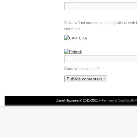
Salvează-mi numele, emailul și site-ul web î
comentez.
Codul de securitate
*
Ziarul Naţiunea ® 2011-2026 •
Termeni şi Condiţii/GD