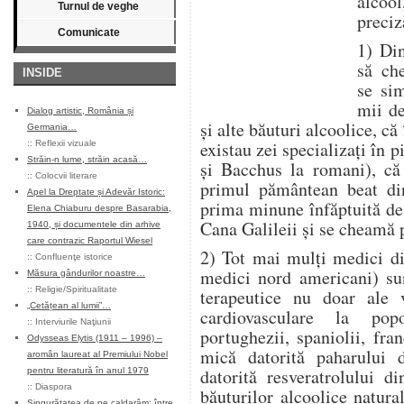
alcoo
Turnul de veghe
preciz
Comunicate
1) Din
să che
INSIDE
se si
mii de
Dialog artistic, România și
și alte băuturi alcoolice, c
Germania…
existau zei specializați în 
::
Reflexii vizuale
Străin-n lume, străin acasă…
și Bacchus la romani), că 
::
Colocvii literare
primul pământean beat din
Apel la Dreptate și Adevăr Istoric:
prima minune înfăptuită de
Elena Chiaburu despre Basarabia,
Cana Galileii și se cheamă p
1940, și documentele din arhive
care contrazic Raportul Wiesel
2) Tot mai mulți medici di
::
Confluenţe istorice
medici nord americani) sun
Măsura gândurilor noastre…
::
Religie/Spiritualitate
terapeutice nu doar ale v
„Cetățean al lumii”…
cardiovasculare la pop
::
Interviurile Naţiunii
portughezii, spaniolii, fran
Odysseas Elytis (1911 – 1996) –
mică datorită paharului 
aromân laureat al Premiului Nobel
datorită resveratrolului di
pentru literatură în anul 1979
::
Diaspora
băuturilor alcoolice natura
Singurătatea de pe caldarâm: între