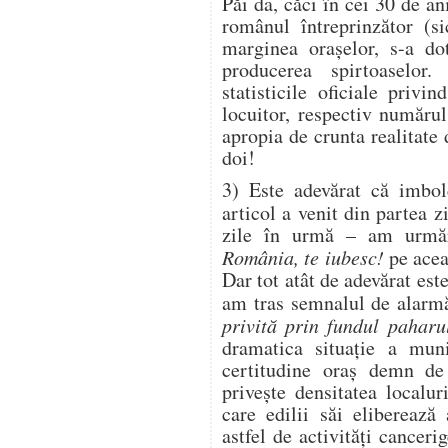
Păi da, căci în cei 30 de an
românul întreprinzător (si
marginea orașelor, s-a dot
producerea spirtoaselor.
statisticile oficiale priv
locuitor, respectiv număru
apropia de crunta realitate
doi!
3) Este adevărat că imbol
articol a venit din partea z
zile în urmă – am urmări
România, te iubesc!
pe acea
Dar tot atât de adevărat est
am tras semnalul de alarmă
privită prin fundul paharu
dramatica situație a mun
certitudine oraș demn de
privește densitatea localur
care edilii săi eliberează
astfel de activități canceri