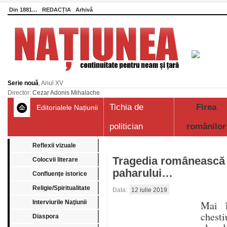
Din 1881…
REDACȚIA
Arhivă
Serie nouă
, Anul XV
Director:
Cezar Adonis Mihalache
Tichia de
Firea
Editorialele Națiunii
politician
românilor
Reflexii vizuale
Tragedia românească a 
Colocvii literare
paharului…
Confluenţe istorice
Religie/Spiritualitate
Data:
12 iulie 2019
Interviurile Naţiunii
Mai î
chest
Diaspora