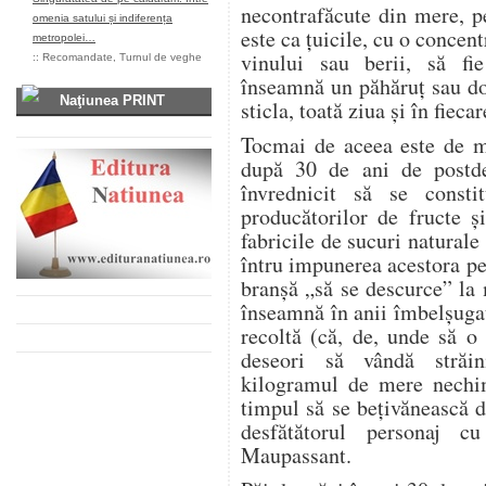
necontrafăcute din mere, pe
omenia satului și indiferența
este ca țuicile, cu o concen
metropolei…
vinului sau berii, să f
::
Recomandate
,
Turnul de veghe
înseamnă un păhăruț sau do
Naţiunea PRINT
sticla, toată ziua și în fiecar
Tocmai de aceea este de mi
după 30 de ani de postd
învrednicit să se consti
producătorilor de fructe și
fabricile de sucuri naturale 
întru impunerea acestora pe 
branșă „să se descurce” la 
înseamnă în anii îmbelșugaț
recoltă (că, de, unde să o
deseori să vândă străini
kilogramul de mere nechim
timpul să se bețivănească d
desfătătorul personaj 
Maupassant.