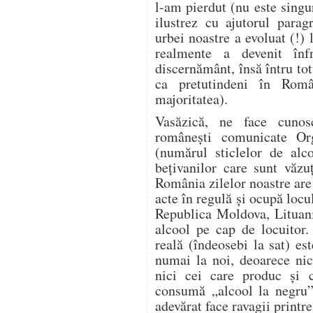
l-am pierdut (nu este singu
ilustrez cu ajutorul parag
urbei noastre a evoluat (!) 
realmente a devenit înfr
discernământ, însă întru totu
ca pretutindeni în Român
majoritatea).
Vasăzică, ne face cunoscu
românești comunicate Org
(numărul sticlelor de alc
bețivanilor care sunt văzuț
România zilelor noastre are 
acte în regulă și ocupă locu
Republica Moldova, Lituani
alcool pe cap de locuitor.
reală (îndeosebi la sat) e
numai la noi, deoarece nic
nici cei care produc și c
consumă „alcool la negru”,
adevărat face ravagii print