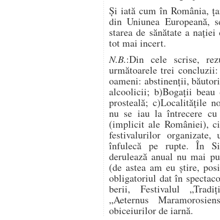
Și iată cum în România, ța
din Uniunea Europeană, se
starea de sănătate a nației 
tot mai incert.
N.B.
:Din cele scrise, rez
următoarele trei concluzii:
oameni: abstinenții, băutori
alcoolicii; b)Bogații beau 
prosteală; c)Localitățile 
nu se iau la întrecere cu 
(implicit ale României), c
festivalurilor organizate
înfulecă pe rupte. În S
derulează anual nu mai pu
(de astea am eu știre, posi
obligatoriul dat în spectaco
berii, Festivalul „Tradiț
„Aeternus Maramorosiens
obiceiurilor de iarnă.