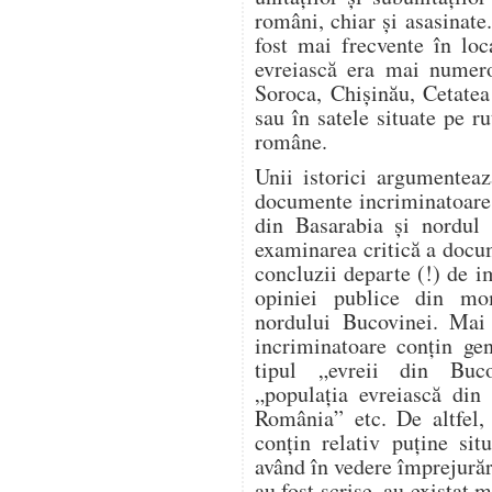
români, chiar și asasinate
fost mai frecvente în loc
evreiască era mai numero
Soroca, Chișinău, Cetatea
sau în satele situate pe ru
române.
Unii istorici argumente
documente incriminatoare re
din Basarabia și nordul 
examinarea critică a docu
concluzii departe (!) de i
opiniei publice din mo
nordului Bucovinei. Mai 
incriminatoare conțin gen
tipul „evreii din Buco
„populația evreiască din 
România” etc. De altfel, 
conțin relativ puține sit
având în vedere împrejură
au fost scrise, au existat m