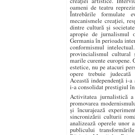
creației artistice. Intervi
oameni de teatru reprezi
Întrebările formulate e
mecanismele creației, resp
dintre cultură și societa
apropie de jurnalismul o
Germania în perioada inter
conformismul intelectual
provincialismul cultural 
marile curente europene. 
estetice, nu pe atacuri per
opere trebuie judecată e
Această independență i-a 
i-a consolidat prestigiul î
Activitatea jurnalistică 
promovarea modernismului.
și încurajează experiment
sincronizării culturii ro
analizează operele unor a
publicului transformări