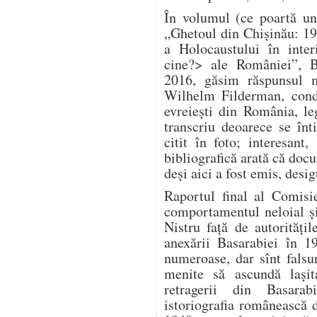
În volumul (ce poartă un
„Ghetoul din Chișinău: 1
a Holocaustului în inter
cine?> ale României”, B
2016, găsim răspunsul m
Wilhelm Filderman, condu
evreiești din România, le
transcriu deoarece se înt
citit în foto; interesan
bibliografică arată că doc
deși aici a fost emis, desig
Raportul final al Comisi
comportamentul neloial și 
Nistru față de autorităț
anexării Basarabiei în 1
numeroase, dar sînt falsuri
menite să ascundă lași
retragerii din Basara
istoriografia românească 