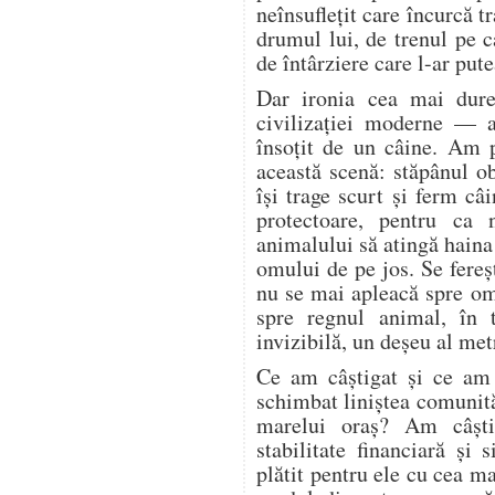
neînsuflețit care încurcă tr
drumul lui, de trenul pe c
de întârziere care l-ar pute
Dar ironia cea mai dure
civilizației moderne — a
însoțit de un câine. Am 
această scenă: stăpânul o
își trage scurt și ferm câi
protectoare, pentru ca 
animalului să atingă haina
omului de pe jos. Se fere
nu se mai apleacă spre o
spre regnul animal, în 
invizibilă, un deșeu al met
Ce am câștigat și ce am
schimbat liniștea comunită
marelui oraș? Am câșt
stabilitate financiară și
plătit pentru ele cu cea