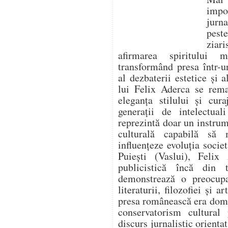
impo
jurna
pest
ziari
afirmarea spiritului 
transformând presa într-un
al dezbaterii estetice și a
lui Felix Aderca se rema
eleganța stilului și cura
generații de intelectua
reprezintă doar un instrume
culturală capabilă să
influențeze evoluția socie
Puiești (Vaslui), Felix 
publicistică încă din t
demonstrează o preocupa
literaturii, filozofiei și 
presa românească era domi
conservatorism cultural
discurs jurnalistic orienta