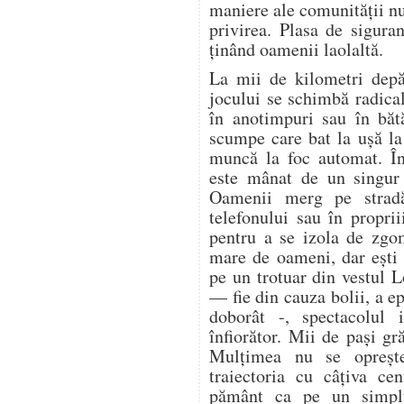
maniere ale comunității n
privirea. Plasa de sigura
ținând oamenii laolaltă.
La mii de kilometri depă
jocului se schimbă radica
în anotimpuri sau în bătă
scumpe care bat la ușă la 
muncă la foc automat. În
este mânat de un singur 
Oamenii merg pe stradă
telefonului sau în proprii
pentru a se izola de zgo
mare de oameni, dar ești 
pe un trotuar din vestul 
— fie din cauza bolii, a ep
doborât -, spectacolul i
înfiorător. Mii de pași gr
Mulțimea nu se oprește.
traiectoria cu câțiva ce
pământ ca pe un simplu