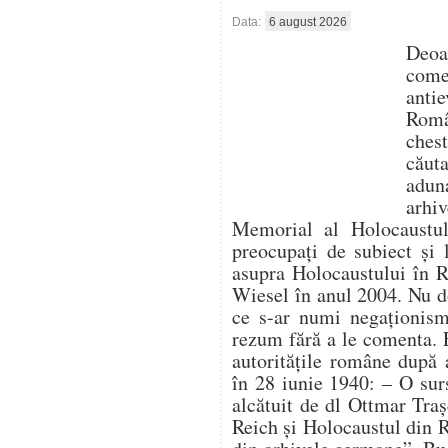
Data:
6 august 2026
Deo
com
antie
Român
ches
căut
aduna
arhi
Memorial al Holocaustulu
preocupați de subiect și 
asupra Holocaustului în 
Wiesel în anul 2004. Nu d
ce s-ar numi negaționism 
rezum fără a le comenta. 
autoritățile române după 
în 28 iunie 1940: – O su
alcătuit de dl Ottmar Traș
Reich și Holocaustul din