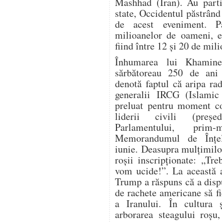
Mashhad (Iran). Au parti
state, Occidentul păstrând
de acest eveniment. P
milioanelor de oameni, es
fiind între 12 și 20 de mil
Înhumarea lui Khamine
sărbătoreau 250 de ani 
denotă faptul că aripa ra
generalii IRCG (Islamic
preluat pentru moment co
liderii civili (președ
Parlamentului, prim-
Memorandumul de Înțe
iunie. Deasupra mulțimilo
roșii inscripționate: „Tr
vom ucide!”. La această a
Trump a răspuns că a dispu
de rachete americane să fi
a Iranului. În cultura ș
arborarea steagului roșu