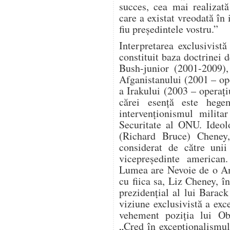
succes, cea mai realizat
care a existat vreodată în 
fiu președintele vostru.”
Interpretarea exclusivist
constituit baza doctrinei d
Bush-junior (2001-2009),
Afganistanului (2001 – o
a Irakului (2003 – operaț
cărei esență este hege
intervenționismul milita
Securitate al ONU. Ideol
(Richard Bruce) Cheney, 
considerat de către unii
vicepreședinte american
Lumea are Nevoie de o Am
cu fiica sa, Liz Cheney, î
prezidențial al lui Bara
viziune exclusivistă a ex
vehement poziția lui Ob
„Cred în excepționalismu