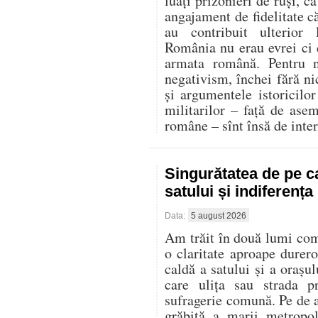
luați prizonieri de ruși, c
angajament de fidelitate că
au contribuit ulterior
România nu erau evrei ci d
armata română. Pentru n
negativism, închei fără ni
și argumentele istoricilor 
militarilor – față de ase
române – sînt însă de inter
Singurătatea de pe c
satului și indiferenț
Data:
5 august 2026
Am trăit în două lumi compl
o claritate aproape durer
caldă a satului și a oraș
care ulița sau strada p
sufragerie comună. Pe de al
grăbită a marii metropo