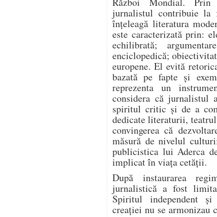
Război Mondial. Prin a
jurnalistul contribuie l
înțeleagă literatura mode
este caracterizată prin: el
echilibrată; argumentar
enciclopedică; obiectivitat
europene. El evită retoric
bazată pe fapte și exem
reprezenta un instrume
considera că jurnalistul 
spiritul critic și de a co
dedicate literaturii, teatrul
convingerea că dezvoltar
măsură de nivelul culturi
publicistica lui Aderca d
implicat în viața cetății.
După instaurarea regim
jurnalistică a fost limit
Spiritul independent și
creației nu se armonizau c