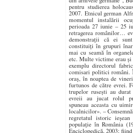
din arhivele germane”, Buc
pentru studierea holocau
2007. Etnicul german Alfr
momentul instalării ocup
perioada 27 iunie – 25 i
retragerea românilor… ev
demonstrații că ei sunt
constituiți în grupuri în
mai cu seamă în organele 
etc. Multe victime erau și 
exemplu directorul fabri
comisari politici români. 
oraș, în noaptea de vineri
furtunos de către evrei. F
trupelor rusești au durat 
evreii au jucat rolul pr
spuneau aceasta cu uimir
localnicilor». – Consemnă
regretatul istoric ieșe
populație în România (19
Enciclopedică, 2003; fiind