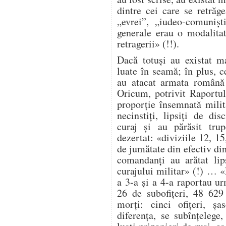
dintre cei care se retrăg
„evrei”, „iudeo-comuniș
generale erau o modalita
retragerii» (!!).
Dacă totuși au existat ma
luate în seamă; în plus, ce
au atacat armata română 
Oricum, potrivit Raportul
proporție însemnată milit
necinstiți, lipsiți de dis
curaj și au părăsit trup
dezertat: «diviziile 12, 1
de jumătate din efectiv di
comandanți au arătat lip
curajului militar» (!) … 
a 3-a și a 4-a raportau ur
26 de subofițeri, 48 629
morți: cinci ofițeri, șa
diferența, se subînțelege