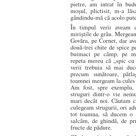
pietre, am intrat în bud
moșul, plictisit, m-a lăs
gândindu-mă că acolo pute
În timpul verii aveam 
miriștile de grâu. Mergea
Govăra, pe Cornet, dar a
două-trei chite de spice p
buimaci pe câmp, pe mir
repeta mereu că „spic cu 
verii trebuia să mai duc
precum sunătoare, pătl
toamnei mergeam la cules d
Am fost, spre exemplu,
struguri dintr-o vie nem
mari decât noi. Căutam cu
culegeam strugurii, ori a
tot toamna, să ducem o o
salcâm, de ghindă, de pr
fructe de pădure.