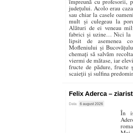
împreună cu profesorii, 
județului. Acolo erau cazaț
sau chiar la casele oamen
mult și culegeau la por
Alături de ei veneau mili
fabrici și uzine… Nici la
lipsit de asemenea co
Mofleniului și Bucovățul
chemați să salvăm recolt
viermi de mătase, iar elevi
fructe de pădure, fructe 
scaieții și sulfina predom
Felix Aderca – ziaris
Data:
6 august 2026
În i
Aderc
roman
Mai 