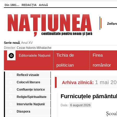
Din 1881…
REDACȚIA
Arhivă
Serie nouă
, Anul XV
Director:
Cezar Adonis Mihalache
Tichia de
Firea
Editorialele Națiunii
politician
românilor
Reflexii vizuale
1 mai 2
Arhiva zilnică:
Colocvii literare
Confluenţe istorice
Furnicuțele pământu
Religie/Spiritualitate
Interviurile Naţiunii
Data:
6 august 2026
Diaspora
Școa