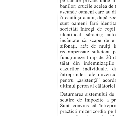
pe canale private unde l
banilor; crucile acelea de 
ascunde oameni care au dis
îi caută și acum, după zeci
sunt oameni fără identita
societăți întregi de copi
identificat, săracii); aut
încântate să scape de ei
sifonați, atât de mulți î
recompensate suficient p
funcționeze timp de 20 d
tăiat din indemnizațiile
cazurilor individuale, 
întreprinderi ale mizeric
pentru „asistență” acor
ultimul peron al călătoriei 
Deturnarea sistemului de 
scutire de impozite a pre
Sunt convins că întrepr
practică mizericordia pe 