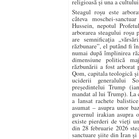
religioasă și una a cultului
Steagul roșu este arbora
câteva moschei-sanctuar 
Hussein, nepotul Profet
arborarea steagului roșu 
are semnificația „vărsăr
răzbunare”, el putând fi în
numai după împlinirea răz
dimensiune politică ma
răzbunării a fost arbora
Qom, capitala teologică și 
uciderii generalului S
președintelui Trump (ia
mandat al lui Trump). La 
a lansat rachete balistic
asumat – asupra unor baz
guvernul irakian asupra o
existe pierderi de vieți 
din 28 februarie 2026 ste
sanctuare șiite din Iran și