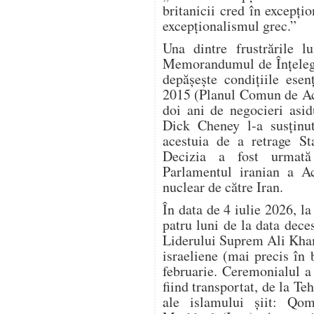
britanicii cred în excepțio
excepționalismul grec.”
Una dintre frustrările 
Memorandumul de Înțelege
depășește condițiile esen
2015 (Planul Comun de Ac
doi ani de negocieri asi
Dick Cheney l-a susținu
acestuia de a retrage S
Decizia a fost urmată
Parlamentul iranian a Ac
nuclear de către Iran.
În data de 4 iulie 2026, l
patru luni de la data dec
Liderului Suprem Ali Kham
israeliene (mai precis în
februarie. Ceremonialul a d
fiind transportat, de la Teh
ale islamului șiit: Qom