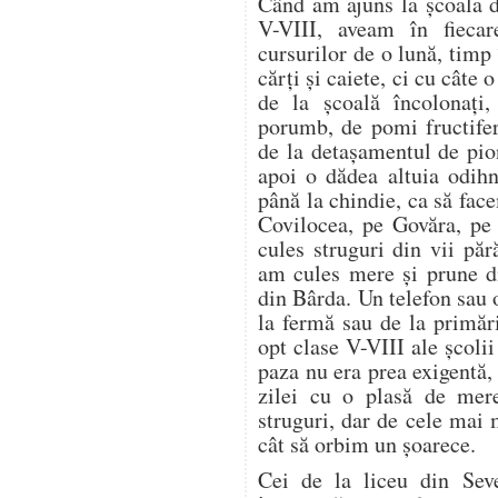
Când am ajuns la școala d
V-VIII, aveam în fieca
cursurilor de o lună, timp
cărți și caiete, ci cu câte
de la școală încolonați,
porumb, de pomi fructifer
de la detașamentul de pion
apoi o dădea altuia odih
până la chindie, ca să f
Covilocea, pe Govăra, pe
cules struguri din vii pă
am cules mere și prune di
din Bârda. Un telefon sau 
la fermă sau de la primări
opt clase V-VIII ale școli
paza nu era prea exigentă, 
zilei cu o plasă de mer
struguri, dar de cele mai
cât să orbim un șoarece.
Cei de la liceu din Seve