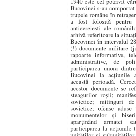
1940 este cel potrivit căr
Bucovinei s-au comportat v
trupele române în retragere
a fost folosită pentru a
antievreiești ale românil
arhivă referitoare la situaț
Bucovinei în intervalul 2
(!) documente militare (j
rapoarte informative, te
administrative, de poli
participarea unora dintr
Bucovinei la acțiunile a
această perioadă. Cercet
acestor documente se ref
steagurilor roșii; manife
sovietice; mitinguri d
sovietice; ofense aduse 
monumentelor și biseri
aparținând armatei sau
participarea la acțiunile
unităților și subunitățilo