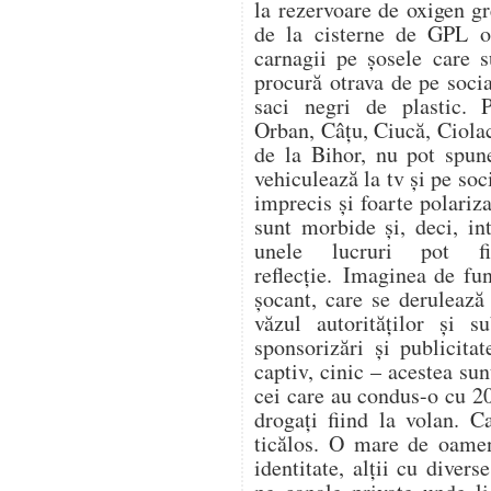
la rezervoare de oxigen gr
de la cisterne de GPL op
carnagii pe șosele care s
procură otrava de pe soc
saci negri de plastic. 
Orban, Câțu, Ciucă, Ciol
de la Bihor, nu pot spune
vehiculează la tv și pe soc
imprecis și foarte polariza
sunt morbide și, deci, in
unele lucruri pot f
reflecție. Imaginea de fu
șocant, care se derulează
văzul autorităților și s
sponsorizări și publicitat
captiv, cinic – acestea su
cei care au condus-o cu 20
drogați fiind la volan. C
ticălos. O mare de oamen
identitate, alții cu divers