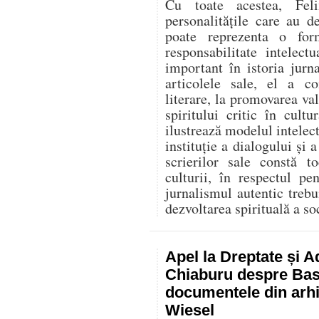
Cu toate acestea, Fel
personalitățile care au d
poate reprezenta o for
responsabilitate intelec
important în istoria jurn
articolele sale, el a co
literare, la promovarea va
spiritului critic în cult
ilustrează modelul intelect
instituție a dialogului și a
scrierilor sale constă t
culturii, în respectul p
jurnalismul autentic trebu
dezvoltarea spirituală a soc
Apel la Dreptate și A
Chiaburu despre Basa
documentele din arhi
Wiesel