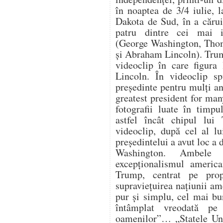
în noaptea de 3/4 iulie,
Dakota de Sud, în a cărui
patru dintre cei mai i
(George Washington, Thom
și Abraham Lincoln). Trum
videoclip în care figura
Lincoln. În videoclip s
președinte pentru mulți an
greatest president for ma
fotografii luate în timpu
astfel încât chipul lui
videoclip, după cel al lu
președintelui a avut loc a
Washington. Ambele 
excepționalismul america
Trump, centrat pe propr
supraviețuirea națiunii a
pur și simplu, cel mai bu
întâmplat vreodată pe
oamenilor”… „Statele Uni