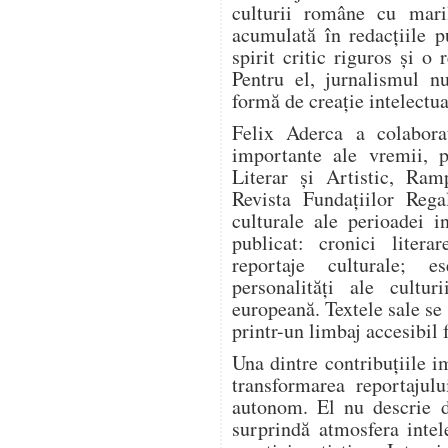
culturii române cu mari
acumulată în redacțiile pu
spirit critic riguros și o
Pentru el, jurnalismul n
formă de creație intelectua
Felix Aderca a colabora
importante ale vremii, p
Literar și Artistic, Ram
Revista Fundațiilor Rega
culturale ale perioadei i
publicat: cronici literar
reportaje culturale; es
personalități ale cultur
europeană. Textele sale se
printr-un limbaj accesibil 
Una dintre contribuțiile i
transformarea reportajulu
autonom. El nu descrie d
surprindă atmosfera intel