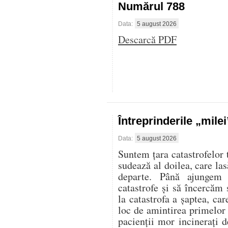
Numărul 788
Data:
5 august 2026
Descarcă PDF
Întreprinderile „mile
Data:
5 august 2026
Suntem țara catastrofelor 
sudează al doilea, care las
departe. Până ajungem 
catastrofe și să încercăm 
la catastrofa a șaptea, ca
loc de amintirea primelor
pacienții mor incinerați d