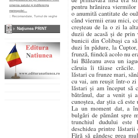
pentru hrănirea viermilor
omenia satului și indiferența
metropolei…
o anumită cantitate de ou
::
Recomandate
,
Turnul de veghe
când viermii erau mici, co
creșteau de la o zi la al
Naţiunea PRINT
duzii de acasă și de prin
bunicii din Colibași ca s
duzi în pădure, la Cuptor
frunză, fiindcă acolo nu er
lui Băleanu avea un iag
căruia îi tăiase crăcile.
lăstari cu frunze mari, săn
cu vai, am reușit într-o z
lăstari și am început să
bătrânul, dar a venit și
cunoștea, dar știa că este u
La un moment dat, a înc
bulgări de pământ spre 
trunchiul dudului este
deschidea printre lăstarii
Fără să gândesc prea mul