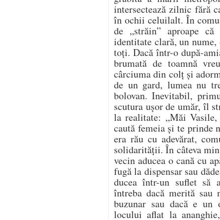
intersectează zilnic fără 
în ochii celuilalt. În comu
de „străin” aproape că
identitate clară, un nume, 
toți. Dacă într-o după-ami
brumată de toamnă vreu
cârciuma din colț și adorm
de un gard, lumea nu tr
bolovan. Inevitabil, prim
scutura ușor de umăr, îl s
la realitate: „Măi Vasile,
caută femeia și te prinde
era rău cu adevărat, com
solidarității. În câteva mi
vecin aducea o cană cu apă
fugă la dispensar sau dădea
ducea într-un suflet să
întreba dacă merită sau n
buzunar sau dacă e un 
locului aflat la ananghie