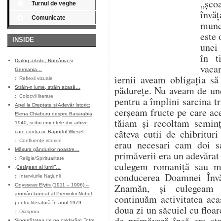
„șco
Turnul de veghe
învăț
Comunicate
munce
este 
INSIDE
unei 
în t
Dialog artistic, România și
vaca
Germania…
iernii aveam obligația s
::
Reflexii vizuale
pădurețe. Nu aveam de un
Străin-n lume, străin acasă…
::
Colocvii literare
pentru a împlini sarcina tr
Apel la Dreptate și Adevăr Istoric:
cerșeam fructe pe care ace
Elena Chiaburu despre Basarabia,
tăiam și recoltam seminț
1940, și documentele din arhive
câteva cutii de chibritur
care contrazic Raportul Wiesel
::
Confluenţe istorice
erau necesari cam doi s
Măsura gândurilor noastre…
primăverii era un adevărat
::
Religie/Spiritualitate
culegem romaniță sau m
„Cetățean al lumii”…
conducerea Doamnei Învă
::
Interviurile Naţiunii
Znamăn, și culegeam 
Odysseas Elytis (1911 – 1996) –
aromân laureat al Premiului Nobel
continuăm activitatea aca
pentru literatură în anul 1979
doua zi un săcuiel cu flo
::
Diaspora
de primăvară însă era st
Singurătatea de pe caldarâm: între