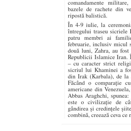
comandamente militare,
bazele de rachete din ve
ripostă balistică.
În 4-9 iulie, la ceremon
întregului traseu sicriele
patru membri ai famili
februarie, inclusiv micul 
două luni, Zahra, au fost 
Republicii Islamice Iran.
– cu caracter strict relig
sicriul lui Khaminei a fo
din Irak (Karbala), de la
Făcând o comparație cu r
americane din Venezuela, 
Abbas Araghchi, spunea: „
este o civilizație de c
gândirea și credințele șii
combină, creează ceva ce n