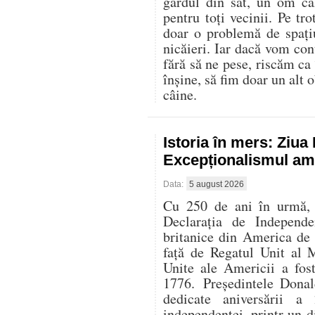
gardul din sat, un om că
pentru toți vecinii. Pe t
doar o problemă de spați
nicăieri. Iar dacă vom con
fără să ne pese, riscăm ca
înșine, să fim doar un alt o
câine.
Istoria în mers: Ziu
Excepționalismul ame
Data:
5 august 2026
Cu 250 de ani în urmă, l
Declarația de Independe
britanice din America de
față de Regatul Unit al 
Unite ale Americii a fos
1776. Președintele Donal
dedicate aniversării 
independenței, printr-un di