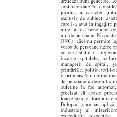
urmează sunt generice. Toa
sunt acordate în conside
juridic, au caracter „int
exclusiv de subiect: asist
care l-a avut în îngrijire 
milei a fost beneficiar de
mii de persoane. Nu poate 
ONG), căci nu permite legi
vorba de persoane fizice ca
pe care statul i-a reject
încarce spitalele, azilur
managerii de spital, șe
primăriile, poliția, toți i-
îi primească; a obține man
de persoane a devenit sim
buletine la foc automat,
precizat că aceste proce
foarte stricte, formaliste 
Bolojan (care se aplică 
industriaș al mizerico
procedurile respective