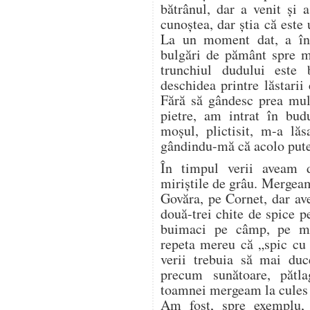
bătrânul, dar a venit și
cunoștea, dar știa că este u
La un moment dat, a înc
bulgări de pământ spre 
trunchiul dudului este
deschidea printre lăstarii
Fără să gândesc prea mul
pietre, am intrat în bud
moșul, plictisit, m-a lăs
gândindu-mă că acolo pute
În timpul verii aveam 
miriștile de grâu. Mergea
Govăra, pe Cornet, dar a
două-trei chite de spice p
buimaci pe câmp, pe mir
repeta mereu că „spic cu 
verii trebuia să mai duc
precum sunătoare, pătl
toamnei mergeam la cules d
Am fost, spre exemplu,