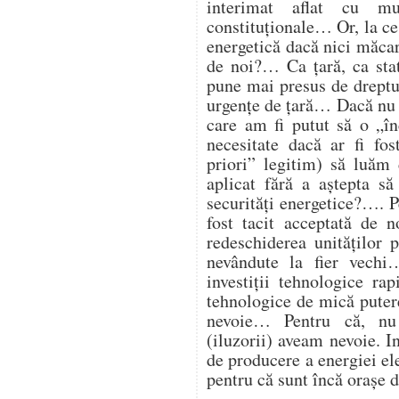
interimat aflat cu mu
constituționale… Or, la ce
energetică dacă nici măcar 
de noi?… Ca țară, ca st
pune mai presus de dreptul
urgențe de țară… Dacă nu 
care am fi putut să o „î
necesitate dacă ar fi fos
priori” legitim) să luăm 
aplicat fără a aștepta să
securități energetice?…. Pe
fost tacit acceptată de 
redeschiderea unităților
nevândute la fier vech
investiții tehnologice ra
tehnologice de mică putere
nevoie… Pentru că, nu
(iluzorii) aveam nevoie. I
de producere a energiei ele
pentru că sunt încă orașe