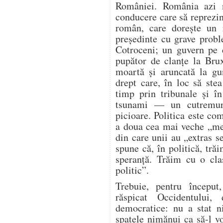
României. România azi 
conducere care să reprezin
român, care dorește un 
președinte cu grave probl
Cotroceni; un guvern pe c
pupător de clanțe la Brux
moartă și aruncată la gu
drept care, în loc să stea
timp prin tribunale și î
tsunami — un cutremur
picioare. Politica este com
a doua cea mai veche „mes
din care unii au „extras s
spune că, în politică, tr
speranță. Trăim cu o cla
politic”.
Trebuie, pentru începu
răspicat Occidentului,
democratice: nu a stat n
spatele nimănui ca să-l 