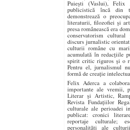
Puiești (Vaslui), Felix 
publicistică încă din t
demonstrează o preocupa
literaturii, filozofiei și 
presa românească era domi
conservatorism cultural
discurs jurnalistic orienta
culturii române cu mari
acumulată în redacțiile pu
spirit critic riguros și o
Pentru el, jurnalismul n
formă de creație intelectua
Felix Aderca a colabora
importante ale vremii, p
Literar și Artistic, Ram
Revista Fundațiilor Rega
culturale ale perioadei i
publicat: cronici literar
reportaje culturale; es
personalități ale cultur