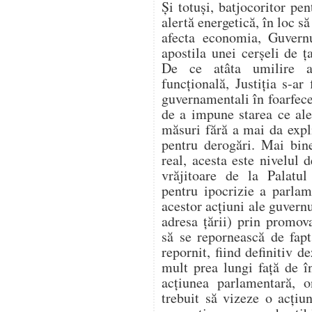
Și totuși, batjocoritor pen
alertă energetică, în loc să
afecta economia, Guvern
apostila unei cerșeli de
De ce atâta umilire a 
funcțională, Justiția s-ar 
guvernamentali în foarfecel
de a impune starea ce ale
măsuri fără a mai da expl
pentru derogări. Mai bin
real, acesta este nivelul 
vrăjitoare de la Palatu
pentru ipocrizie a parlame
acestor acțiuni ale guvern
adresa țării) prin promo
să se repornească de fap
repornit, fiind definitiv 
mult prea lungi față de 
acțiunea parlamentară, on
trebuit să vizeze o acțiu