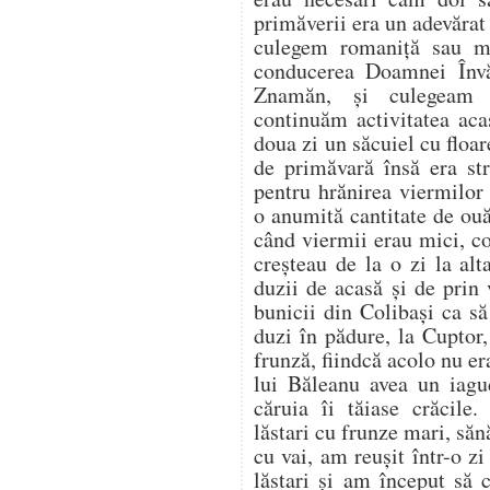
primăverii era un adevărat
culegem romaniță sau m
conducerea Doamnei Învă
Znamăn, și culegeam 
continuăm activitatea aca
doua zi un săcuiel cu flo
de primăvară însă era st
pentru hrănirea viermilor
o anumită cantitate de ou
când viermii erau mici, co
creșteau de la o zi la al
duzii de acasă și de prin
bunicii din Colibași ca s
duzi în pădure, la Cuptor
frunză, fiindcă acolo nu er
lui Băleanu avea un iag
căruia îi tăiase crăcile.
lăstari cu frunze mari, săn
cu vai, am reușit într-o z
lăstari și am început să