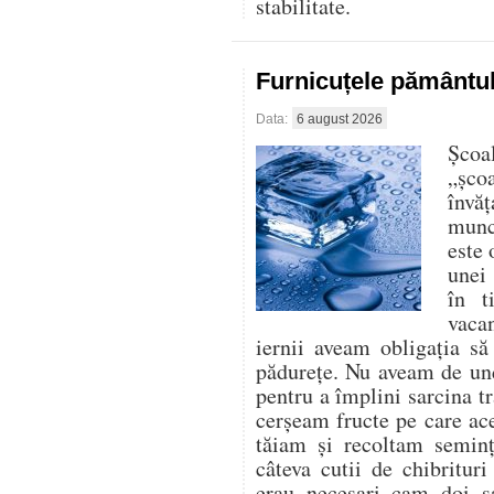
stabilitate.
Furnicuțele pământu
Data:
6 august 2026
Școa
„șco
învăț
munce
este 
unei 
în t
vaca
iernii aveam obligația s
pădurețe. Nu aveam de un
pentru a împlini sarcina tr
cerșeam fructe pe care ace
tăiam și recoltam seminț
câteva cutii de chibritur
erau necesari cam doi s