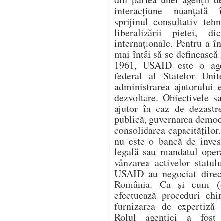
interacțiune nuanțată î
sprijinul consultativ teh
liberalizării pieței, di
internaționale. Pentru a 
mai întâi să se definească 
1961, USAID este o age
federal al Statelor Unit
administrarea ajutorului e
dezvoltare. Obiectivele s
ajutor în caz de dezastr
publică, guvernarea democ
consolidarea capacitățilo
nu este o bancă de invest
legală sau mandatul oper
vânzarea activelor statul
USAID au negociat direc
România. Ca și cum (
efectuează proceduri chi
furnizarea de expertiză 
Rolul agenției a fost 