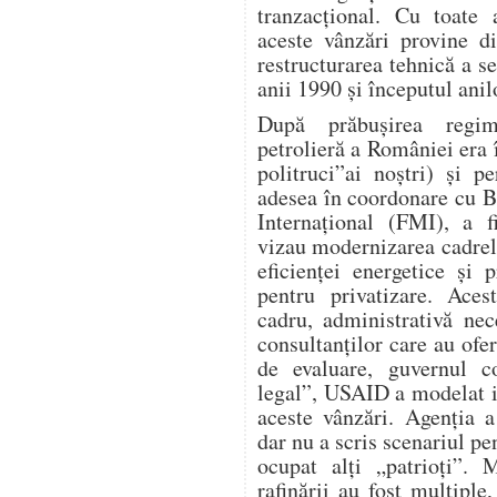
tranzacțional. Cu toate
aceste vânzări provine d
restructurarea tehnică a s
anii 1990 și începutul anil
După prăbușirea regimu
petrolieră a României era î
politruci”ai noștri) și 
adesea în coordonare cu 
Internațional (FMI), a f
vizau modernizarea cadrel
eficienței energetice și p
pentru privatizare. Aces
cadru, administrativă nece
consultanților care au ofer
de evaluare, guvernul co
legal”, USAID a modelat i
aceste vânzări. Agenția a
dar nu a scris scenariul p
ocupat alți „patrioți”. 
rafinării au fost multiple,