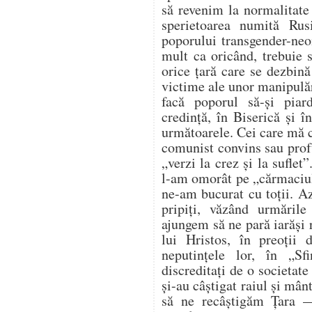
să revenim la normalitate
sperietoarea numită Ru
poporului transgender-neo
mult ca oricând, trebuie s
orice țară care se dezbină
victime ale unor manipulăr
facă poporul să-și pia
credință, în Biserică și î
următoarele. Cei care mă c
comunist convins sau prof
„verzi la crez și la suflet
l-am omorât pe „cărmaciul
ne-am bucurat cu toții. A
pripiți, văzând urmăril
ajungem să ne pară iarăși 
lui Hristos, în preoții 
neputințele lor, în „Sfi
discreditați de o societate
și-au câștigat raiul și mân
să ne recâștigăm Țara —