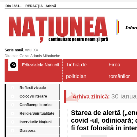
Din 1881…
REDACȚIA
Arhivă
Serie nouă
, Anul XV
Director:
Cezar Adonis Mihalache
Tichia de
Firea
Editorialele Națiunii
politician
românilor
Reflexii vizuale
30 ianua
Arhiva zilnică:
Colocvii literare
Confluenţe istorice
Starea de alertă („e
Religie/Spiritualitate
covid -ul, odinioară;
Interviurile Naţiunii
fi fost folosită în in
Diaspora