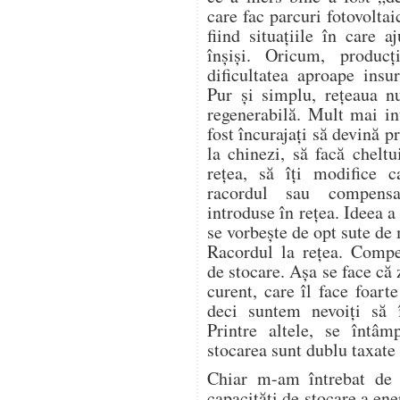
care fac parcuri fotovoltai
fiind situațiile în care 
înșiși. Oricum, produc
dificultatea aproape insu
Pur și simplu, rețeaua n
regenerabilă. Mult mai in
fost încurajați să devină 
la chinezi, să facă cheltu
rețea, să îți modifice c
racordul sau compensa
introduse în rețea. Ideea 
se vorbește de opt sute de
Racordul la rețea. Compe
de stocare. Așa se face că
curent, care îl face foart
deci suntem nevoiți să
Printre altele, se întâm
stocarea sunt dublu taxate 
Chiar m-am întrebat de 
capacități de stocare a ene