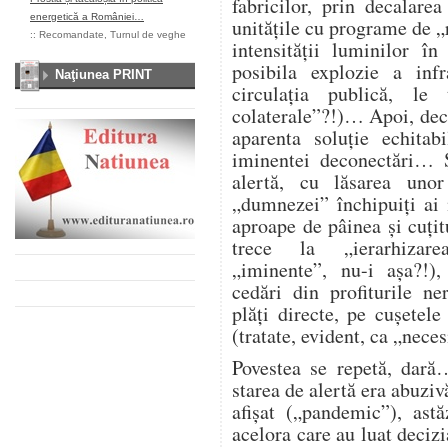
fabricilor, prin decalare
energetică a României…
unitățile cu programe de „
::
Recomandate
,
Turnul de veghe
intensității luminilor î
posibila explozie a infra
Naţiunea PRINT
circulația publică, l
colaterale”?!)… Apoi, deco
aparenta soluție echitab
iminentei deconectări… Ș
alertă, cu lăsarea unor
„dumnezei” închipuiți ai
aproape de pâinea și cuțitu
trece la „ierarhizarea
„iminente”, nu-i așa?!),
cedări din profiturile n
plăți directe, pe cușetele
(tratate, evident, ca „nece
Povestea se repetă, dară
starea de alertă era abuzi
afișat („pandemic”), astă
acelora care au luat deciz