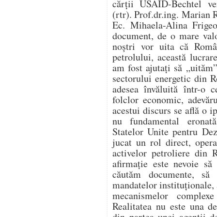
cărții USAID-Bechtel ver
(rtr). Prof.dr.ing. Marian 
Ec. Mihaela-Alina Frigeo
document, de o mare valo
noștri vor uita că Român
petrolului, această lucr
am fost ajutați să „uităm”
sectorului energetic din 
adesea învăluită într-o c
folclor economic, adevăru
acestui discurs se află o i
nu fundamental eronat
Statelor Unite pentru De
jucat un rol direct, opera
activelor petroliere din
afirmație este nevoie să
căutăm documente, să 
mandatelor instituționale, 
mecanismelor complexe 
Realitatea nu este una d
din partea unei agenții d