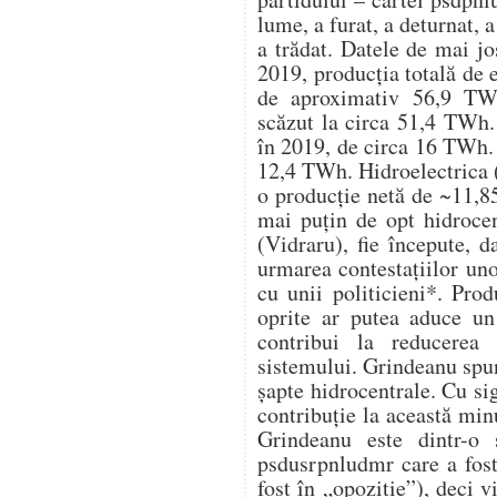
lume, a furat, a deturnat, a
a trădat. Datele de mai j
2019, producția totală de 
de aproximativ 56,9 TWh
scăzut la circa 51,4 TWh. 
în 2019, de circa 16 TWh. 
12,4 TWh. Hidroelectrica (
o producție netă de ~11,8
mai puțin de opt hidrocen
(Vidraru), fie începute, d
urmarea contestațiilor un
cu unii politicieni*. Pro
oprite ar putea aduce u
contribui la reducerea 
sistemului. Grindeanu spu
șapte hidrocentrale. Cu s
contribuție la această mi
Grindeanu este dintr-o 
psdusrpnludmr care a fost
fost în „opoziție”), deci v