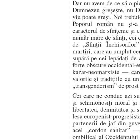
Dar nu avem de ce să o p
Dumnezeu greșește, nu Du
viu poate greși. Noi trebu
Poporul român nu și-a 
caracterul de sfințenie și
număr mare de sfinți, cei
de „Sfinții Închisorilo
martiri, care au umplut cer
supără pe cei lepădați de
forțe obscure occidental-e
kazar-neomarxiste — care
valorile și tradițiile cu 
„transgenderism” de prost 
Cei care ne conduc azi sun
și schimonosiți moral și 
libertatea, demnitatea și 
lesa europenist-progresist
partenerii de jaf din guv
acel „cordon sanitar” —
ombilical al Occidentului c