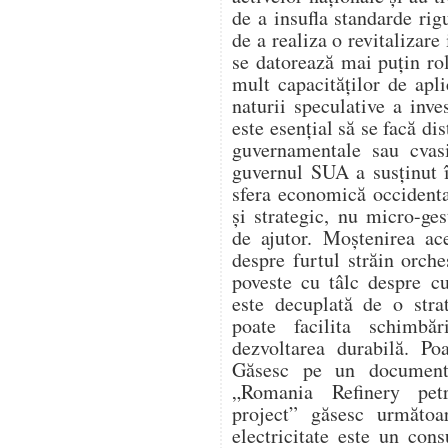
de a insufla standarde rig
de a realiza o revitalizar
se datorează mai puțin ro
mult capacităților de apli
naturii speculative a inve
este esențial să se facă dis
guvernamentale sau cvas
guvernul SUA a susținut 
sfera economică occidental
și strategic, nu micro-ges
de ajutor. Moștenirea ac
despre furtul străin orche
poveste cu tâlc despre c
este decuplată de o strat
poate facilita schimbăr
dezvoltarea durabilă. Po
Găsesc pe un document 
„Romania Refinery petr
project” găsesc următoa
electricitate este un con