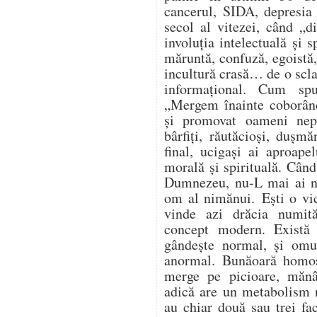
cancerul, SIDA, depresia 
secol al vitezei, când „d
involuția intelectuală și 
măruntă, confuză, egoistă, 
incultură crasă… de o scla
informațional. Cum sp
„Mergem înainte coborând
și promovat oameni nepăs
bârfiți, răutăcioși, dușmă
final, ucigași ai aproapel
morală și spirituală. Când
Dumnezeu, nu-L mai ai ni
om al nimănui. Ești o vic
vinde azi drăcia numit
concept modern. Exist
gândește normal, și omu
anormal. Bunăoară homos
merge pe picioare, măn
adică are un metabolism 
au chiar două sau trei fac