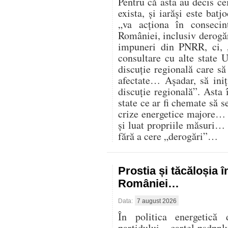
Pentru că asta au decis cei
exista, și iarăși este batj
„va acționa în consecin
României, inclusiv derogăr
impuneri din PNRR, ci,
consultare cu alte state U
discuție regională care s
afectate… Așadar, să iniț
discuție regională”. Asta 
state ce ar fi chemate să s
crize energetice majore… C
și luat propriile măsuri…
fără a cere „derogări”…
Prostia și tăcăloșia î
României…
Data:
7 august 2026
În politica energetică 
partidului – cartel psdpnl