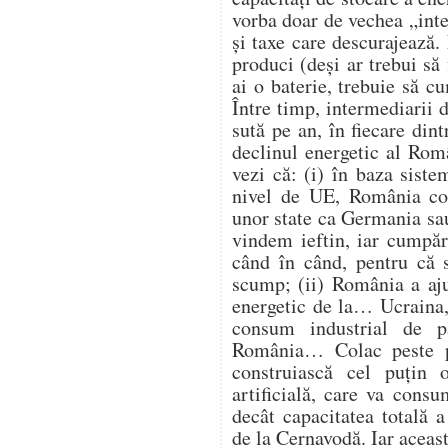
vorba doar de vechea „intel
și taxe care descurajează
produci (deși ar trebui să 
ai o baterie, trebuie să 
Între timp, intermediarii d
sută pe an, în fiecare din
declinul energetic al Româ
vezi că: (i) în baza siste
nivel de UE, România con
unor state ca Germania sau
vindem ieftin, iar cumpăr
când în când, pentru că s
scump; (ii) România a aju
energetic de la… Ucraina, 
consum industrial de p
România… Colac peste p
construiască cel puțin 
artificială, care va con
decât capacitatea totală 
de la Cernavodă. Iar aceast