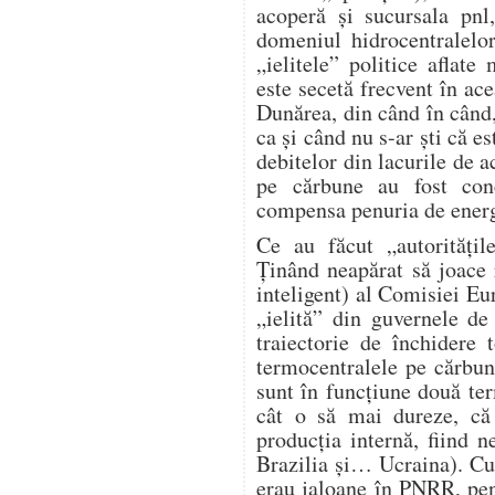
acoperă și sucursala pnl
domeniul hidrocentralelo
„ielitele” politice aflat
este secetă frecvent în ace
Dunărea, din când în când,
ca și când nu s-ar ști că e
debitelor din lacurile de 
pe cărbune au fost conc
compensa penuria de energi
Ce au făcut „autorități
Ținând neapărat să joace r
inteligent) al Comisiei Eur
„ielită” din guvernele d
traiectorie de închidere
termocentralele pe cărbu
sunt în funcțiune două te
cât o să mai dureze, c
producția internă, fiind 
Brazilia și… Ucraina). Cu
erau jaloane în PNRR, pen