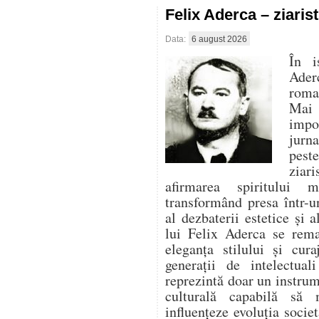
Felix Aderca – ziaris
Data:
6 august 2026
În i
Aderc
roman
Mai 
impo
jurna
pest
ziari
afirmarea spiritului 
transformând presa într-un
al dezbaterii estetice și a
lui Felix Aderca se rema
eleganța stilului și cura
generații de intelectua
reprezintă doar un instrume
culturală capabilă să
influențeze evoluția socie