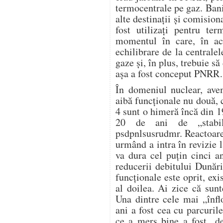
termocentrale pe gaz. Banii
alte destinații și comision
fost utilizați pentru te
momentul în care, în ac
echilibrare de la centrale
gaze și, în plus, trebuie s
așa a fost conceput PNR
În domeniul nuclear, avem
aibă funcționale nu două, c
4 sunt o himeră încă din 1
20 de ani de „stabili
psdpnlsusrudmr. Reactoare
urmând a intra în revizie l
va dura cel puțin cinci a
reducerii debitului Dunări
funcționale este oprit, exi
al doilea. Ai zice că sunt
Una dintre cele mai „înflo
ani a fost cea cu parcurile
ce a mers bine a fost „de