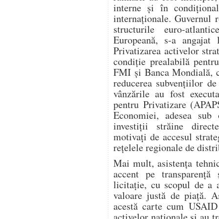
interne și în condiționa
internaționale. Guvernul 
structurile euro-atla
Europeană, s-a angajat l
Privatizarea activelor stra
condiție prealabilă pent
FMI și Banca Mondială, ca
reducerea subvențiilor de 
vânzările au fost execut
pentru Privatizare (APAPS
Economiei, adesea sub 
investiții străine dire
motivați de accesul strate
rețelele regionale de distri
Mai mult, asistența tehn
accent pe transparență 
licitație, cu scopul de a
valoare justă de piață. 
acestă carte cum USAID a
activelor naționale și au t