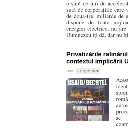
o sută de mii de accelerat
sută de corporațiile care 
de două-trei miliarde de
dispune de toate mijlo
energiei electrice, nu are
Dumnezeu îți dă, dar nu îți 
Privatizările rafinări
contextul implicării
Data:
7 august 2026
Aces
iden
stud
româ
antre
proc
se f
cont