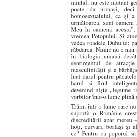
mintal; nu este mutant g
poate da urmași, deci
homosexualului, ca și a a
următoarea: sunt oameni 
Meu în oamenii acesta”,
vremea Potopului. Și atu
vedea roadele Duhului: pa
răbdarea. Nimic nu e mai 
în biologia umană decât
sentimentul de atracție
masculinității și a bărbă
luat darul pentru păcatel
harul și firul inteligen
devenind niște „legume r
vorbitor într-o lume plină 
Trăim într-o lume care nu 
suportă o Românie creșt
discreditării apar mereu 
hoți, curvari, borfași și 
ce? Pentru ca poporul să