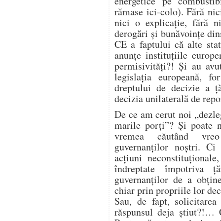
energetice pe combustibi
rămase ici-colo). Fără nic
nici o explicație, fără 
derogări și bunăvoințe din
CE a faptului că alte sta
anunțe instituțiile euro
permisivități?! Și au avut
legislația europeană, fo
dreptului de decizie a ță
decizia unilaterală de repo
De ce am cerut noi „dezle
marile porți”? Și poate 
vremea căutând vreo 
guvernanților noștri. C
acțiuni neconstituțional
îndreptate împotriva ță
guvernanților de a obține
chiar prin propriile lor dec
Sau, de fapt, solicitare
răspunsul deja știut?!… 