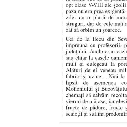
opt clase V-VIII ale școli
paza nu era prea exigentă, 
zilei cu o plasă de mer
struguri, dar de cele mai
cât să orbim un șoarece.
Cei de la liceu din Seve
împreună cu profesorii, 
județului. Acolo erau cazaț
sau chiar la casele oamen
mult și culegeau la por
Alături de ei veneau mili
fabrici și uzine… Nici la
lipsit de asemenea co
Mofleniului și Bucovățul
chemați să salvăm recolt
viermi de mătase, iar elevi
fructe de pădure, fructe 
scaieții și sulfina predom