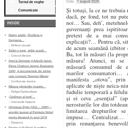
Data:
7 august 2026
Turnul de veghe
Și totuși, la ce ne trebuia
Comunicate
dacă, pe fond, tot nu pu
noi… Sau, deh’, metehnele
INSIDE
guvernanți prea ispitito
pretext de a mai cons
Dialog artistic, România și
explicații?… Pentru că, sit
Germania…
::
Reflexii vizuale
de acum seamănă izbitor 
Străin-n lume, străin acasă…
Ba, tot în măsuri (la propr
::
Colocvii literare
măsura! Atunci, ni se
Apel la Dreptate și Adevăr Istoric:
măsoară consumul de en
Elena Chiaburu despre Basarabia,
marilor consumatori… At
1940, și documentele din arhive
care contrazic Raportul Wiesel
manifesta „otova”, prin 
::
Confluenţe istorice
aplicate de niște neica-ni
Măsura gândurilor noastre…
fudulie temporară a felulu
::
Religie/Spiritualitate
și ei ceva „esențial” (ap
„Cetățean al lumii”…
::
Interviurile Naţiunii
nerosturile lor din totdea
Odysseas Elytis (1911 – 1996) –
limitarea drepturilor s
aromân laureat al Premiului Nobel
impuse… Centralizat… Î
pentru literatură în anul 1979
prin renunțarea benevol
::
Diaspora
Prostia și tăcăloșia în politica