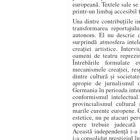
europeană. Textele sale se
printr-un limbaj accesibil 
Una dintre contribuțiile i
transformarea reportajulu
autonom. El nu descrie d
surprindă atmosfera intel
creației artistice. Intervi
oameni de teatru reprezi
Întrebările formulate e
mecanismele creației, resp
dintre cultură și societa
apropie de jurnalismul o
Germania în perioada inter
conformismul intelectual
provincialismul cultural 
marile curente europene. 
estetice, nu pe atacuri per
opere trebuie judecată e
Această independență i-a 
i-a consolidat prestigiul î