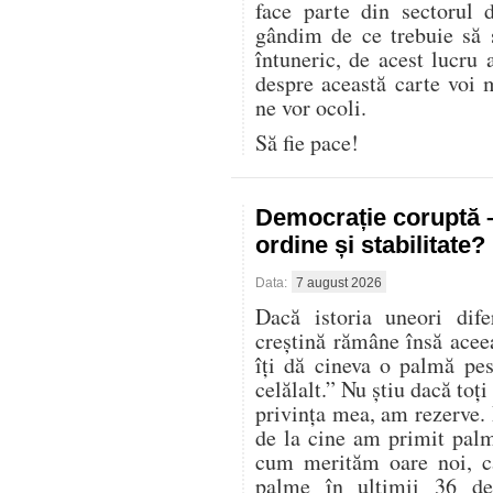
face parte din sectorul 
gândim de ce trebuie să
întuneric, de acest lucru 
despre această carte voi 
ne vor ocoli.
Să fie pace!
Democrație coruptă 
ordine și stabilitate?
Data:
7 august 2026
Dacă istoria uneori dife
creștină rămâne însă acee
îți dă cineva o palmă pes
celălalt.” Nu știu dacă toți
privința mea, am rezerve. 
de la cine am primit palm
cum merităm oare noi, ca
palme în ultimii 36 de