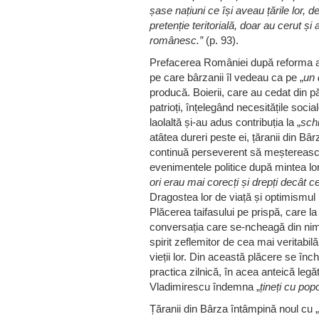
șase națiuni ce își aveau țările lor, d
pretenție teritorială, doar au cerut și
românesc.”
(p. 93).
Prefacerea României după reforma ag
pe care bârzanii îl vedeau ca pe „
un
producă. Boierii, care au cedat din p
patrioți, înțelegând necesitățile social
laolaltă și-au adus contribuția la „
sch
atâtea dureri peste ei, țăranii din Bâ
continuă perseverent să meșterească 
evenimentele politice după mintea lor
ori erau mai corecți și drepți decât ce
Dragostea lor de viață și optimismul nu
Plăcerea taifasului pe prispă, care 
conversația care se-ncheagă din nimic
spirit zeflemitor de cea mai veritabi
vieții lor. Din această plăcere se înche
practica zilnică, în acea anteică le
Vladimirescu îndemna „
țineți cu pop
Țăranii din Bârza întâmpină noul cu „