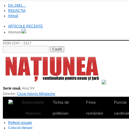
Din 1881…
REDACȚIA
Arhivă
ARTICOLE RECENTE
Abonare
ISSN 2247 – 5117
Serie nouă
, Anul XV
Director:
Cezar Adonis Mihalache
Editorialele
Tichia de
Firea
Puncte
Națiunii
politician
românilor
cardinal
Reflexii vizuale
Colocvii literare