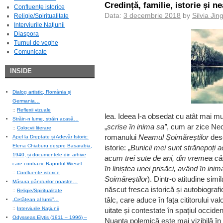
Credință, familie, istorie și n
Confluenţe istorice
Data:
3 decembrie 2018
by
Silvia Jin
Religie/Spiritualitate
Interviurile Naţiunii
Diaspora
Turnul de veghe
Comunicate
INSIDE
Dialog artistic, România și
Germania…
::
Reflexii vizuale
lea. Ideea l-a obsedat cu atât mai mul
Străin-n lume, străin acasă…
„
scrise în inima sa”
, cum ar zice Nec
::
Colocvii literare
romanului
Neamul Șoimăreștilor
desc
Apel la Dreptate și Adevăr Istoric:
Elena Chiaburu despre Basarabia,
istorie: „
Bunicii mei sunt strănepoți a
1940, și documentele din arhive
acum trei sute de ani, din vremea câ
care contrazic Raportul Wiesel
în liniștea unei prisăci, având în inim
::
Confluenţe istorice
Soimăreștilor
). Dintr-o atitudine sim
Măsura gândurilor noastre…
născut fresca istorică și autobiograf
::
Religie/Spiritualitate
tâlc, care aduce în fața cititorului va
„Cetățean al lumii”…
::
Interviurile Naţiunii
uitate și contestate în spațiul occide
Odysseas Elytis (1911 – 1996) –
Nuanța polemică este mai vizibilă în