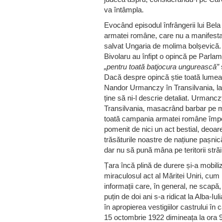
va întâmpla.
Evocând episodul înfrângerii lui Bela
armatei române, care nu a manifestat n
salvat Ungaria de molima bolșevică. D
Bivolaru au înfipt o opincă pe Parla
„pentru toată batjocura ungurească”
Dacă despre opincă știe toată lumea,
Nandor Urmanczy în Transilvania, la 
ține să ni-l descrie detaliat. Urman
Transilvania, masacrând barbar pe moț
toată campania armatei române împotr
pomenit de nici un act bestial, deoar
trăsăturile noastre de națiune pașnic
dar nu să pună mâna pe teritorii stră
Țara încă plină de durere și-a mobiliz
miraculosul act al Măritei Uniri, cum
informații care, în general, ne scapă, 
puțin de doi ani s-a ridicat la Alba-Iu
în apropierea vestigiilor castrului î
15 octombrie 1922 dimineața la ora 9:0