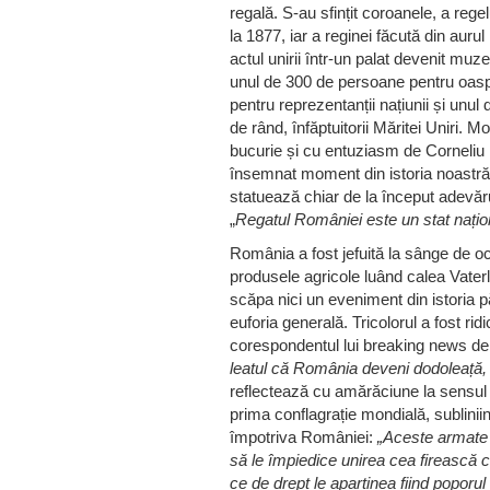
regală. S-au sfințit coroanele, a rege
la 1877, iar a reginei făcută din aur
actul unirii într-un palat devenit muze
unul de 300 de persoane pentru oaspe
pentru reprezentanții națiunii și unu
de rând, înfăptuitorii Măritei Uniri. 
bucurie și cu entuziasm de Corneliu 
însemnat moment din istoria noastră
statuează chiar de la început adevăru
„
Regatul României este un stat național
România a fost jefuită la sânge de oc
produsele agricole luând calea Vaterl
scăpa nici un eveniment din istoria p
euforia generală. Tricolorul a fost ridi
corespondentul lui breaking news de a
leatul că România deveni dodoleață, 
reflectează cu amărăciune la sensul
prima conflagrație mondială, sublinii
împotriva României:
„Aceste armate 
să le împiedice unirea cea firească c
ce de drept le aparținea fiind poporul