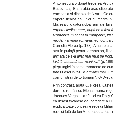
Antonescu a ordonat trecerea Prutului
Bucovina și Basarabia erau eliberate
campania și dincolo de Nistru. Ce e
caporal ticălos ca Hitler nu merita în 
Mareșalul o datora doar armatei lui și 
caporal ticălos care, după ce a fost 
României, în această campanie
,
zis
modern armata română, nici contra p
Corneliu Florea (p. 198). A nu se uita
stat în putință pentru armata sa, fiind
armată ce s-a aflat mai mult pe front, al
țară în această campanie
…” (p. 199)
piept urgiei în acele momente de cu
fața uriașei invazii a armatei roșii, 
comuniști și de torționarii NKVD-eulu
Prin contrast, arată C. Florea, Curt
durerile românilor. Elena, mama rege
Jacques Vergotti, iar fiul ei cu Dolly
ea însăși tovarășă de încredere a lu
explică toate concesiile regelui Miha
regelui față de Ion Antonescu a fost 