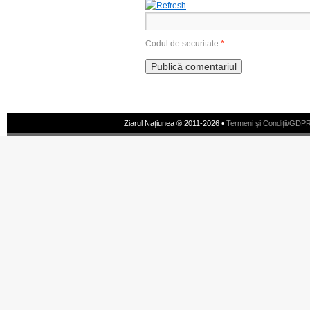
Codul de securitate
*
Ziarul Naţiunea ® 2011-2026 •
Termeni şi Condiţii/GDP