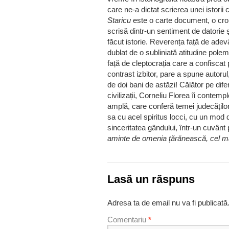
care ne-a dictat scrierea unei istori
Staricu
este o carte document, o croni
scrisă dintr-un sentiment de datorie ș
făcut istorie. Reverența față de adevăr
dublat de o subliniată atitudine polemi
față de cleptocrația care a confisca
contrast izbitor, pare a spune autorul, 
de doi bani de astăzi! Călător pe dife
civilizații, Corneliu Florea îi contemp
amplă, care conferă temei judecăților 
sa cu acel spiritus locci, cu un mod d
sinceritatea gândului, într-un cuvânt 
aminte de omenia țărănească, cel ma
Lasă un răspuns
Adresa ta de email nu va fi publicată
Comentariu
*