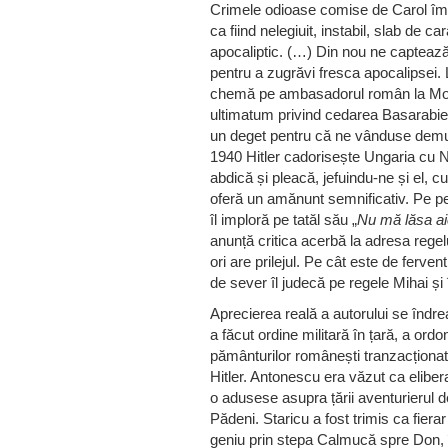
Crimele odioase comise de Carol împot
ca fiind nelegiuit, instabil, slab de 
apocaliptic. (…) Din nou ne captează 
pentru a zugrăvi fresca apocalipsei.
chemă pe ambasadorul român la Mos
ultimatum privind cedarea Basarabiei
un deget pentru că ne vânduse demult
1940 Hitler cadorisește Ungaria cu No
abdică și pleacă, jefuindu-ne și el, c
oferă un amănunt semnificativ. Pe per
îl imploră pe tatăl său „
Nu mă lăsa aic
anunță critica acerbă la adresa regelu
ori are prilejul. Pe cât este de ferven
de sever îl judecă pe regele Mihai și î
Aprecierea reală a autorului se îndr
a făcut ordine militară în țară, a ord
pământurilor românești tranzacționat
Hitler. Antonescu era văzut ca elibe
o adusese asupra țării aventurierul de
Pădeni. Staricu a fost trimis ca fierar
geniu prin stepa Calmucă spre Don, 