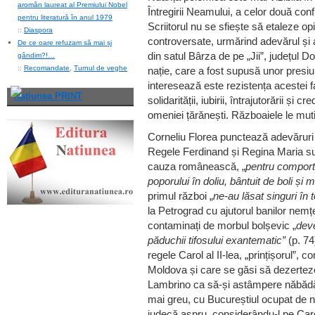
aromân laureat al Premiului Nobel
Întregirii Neamului, a celor două confl
pentru literatură în anul 1979
Scriitorul nu se sfiește să etaleze op
::
Diaspora
controversate, urmărind adevărul și 
De ce oare refuzam să mai și
din satul Bârza de pe „Jii”, județul D
gândim?!…
::
Recomandate
,
Turnul de veghe
nație, care a fost supusă unor presi
interesează este rezistența acestei fami
Naţiunea PRINT
solidarității, iubirii, întrajutorării și 
omeniei țărănești. Războaiele le mutil
Corneliu Florea punctează adevăruri 
Regele Ferdinand și Regina Maria sunt
cauza românească, „
pentru comport
poporului în doliu, bântuit de boli și 
primul război „
ne-au
lăsat singuri în 
la Petrograd cu ajutorul banilor nemțe
contaminați de morbul bolșevic „
deve
păduchii tifosului
exantematic”
(p. 74
regele Carol al II-lea, „prințișorul”, 
Moldova și care se găsi să dezerteze
Lambrino ca să-și astâmpere năbădăil
mai greu, cu Bucureștiul ocupat de nem
judecă aspru, considerându-l pe Caro