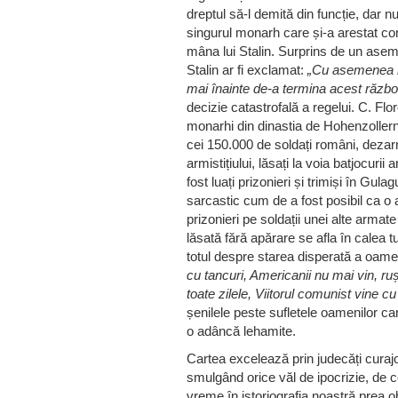
dreptul să-l demită din funcție, dar n
singurul monarh care și-a arestat co
mâna lui Stalin. Surprins de un ase
Stalin ar fi exclamat:
„Cu asemenea r
mai înainte de-a termina acest război
decizie catastrofală a regelui. C. Flor
monarhi din dinastia de Hohenzollern,
cei 150.000 de soldați români, dezar
armistițiului, lăsați la voia batjocurii
fost luați prizonieri și trimiși în Gul
sarcastic cum de a fost posibil ca o 
prizonieri pe soldații unei alte armate
lăsată fără apărare se afla în calea tut
totul despre starea disperată a oameni
cu tancuri, Americanii nu mai vin, ru
toate zilele, Viitorul comunist vine 
șenilele peste sufletele oamenilor care
o adâncă lehamite.
Cartea excelează prin judecăți curaj
smulgând orice văl de ipocrizie, de 
vreme în istoriografia noastră prea o