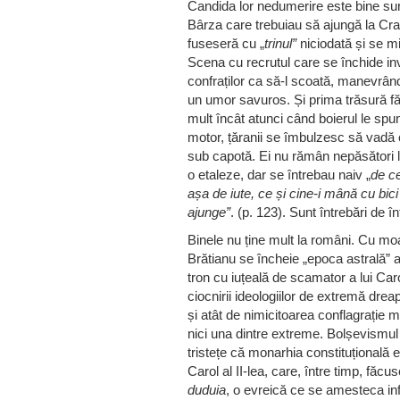
Candida lor nedumerire este bine surpr
Bârza care trebuiau să ajungă la Cr
fuseseră cu „
trinul”
niciodată și se m
Scena cu recrutul care se închide invo
confraților ca să-l scoată, manevrând
un umor savuros. Și prima trăsură făr
mult încât atunci când boierul le spune
motor, țăranii se îmbulzesc să vadă 
sub capotă. Ei nu rămân nepăsători l
o etaleze, dar se întrebau naiv „
de ce
așa de iute, ce și cine-i mână cu bic
ajunge”
. (p. 123). Sunt întrebări de în
Binele nu ține mult la români. Cu moar
Brătianu se încheie „epoca astrală”
tron cu iuțeală de scamator a lui Caro
ciocnirii ideologiilor de extremă dre
și atât de nimicitoarea conflagrație 
nici una dintre extreme. Bolșevismul î
tristețe că monarhia constituțională
Carol al II-lea, care, între timp, făc
duduia
, o evreică ce se amesteca infl