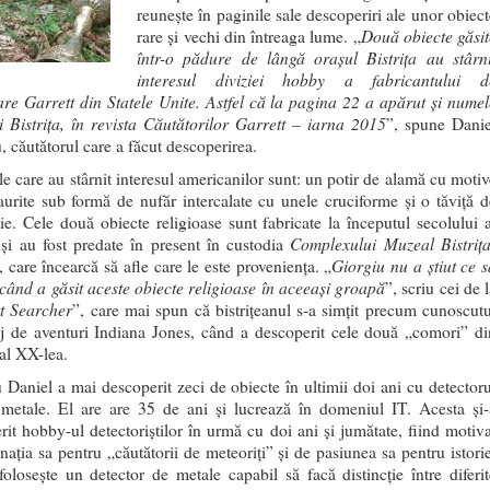
reuneşte în paginile sale descoperiri ale unor obiect
Două obiecte găsit
rare şi vechi din întreaga lume. „
într-o pădure de lângă oraşul Bistriţa au stârni
interesul diviziei hobby a fabricantului d
are Garrett din Statele Unite. Astfel că la pagina 22 a apărut şi numel
i Bistriţa, în revista Căutătorilor Garrett – iarna 2015
”, spune Danie
, căutătorul care a făcut descoperirea.
le care au stârnit interesul americanilor sunt: un potir de alamă cu motiv
 aurite sub formă de nufăr intercalate cu unele cruciforme şi o tăviţă d
tie. Cele două obiecte religioase sunt fabricate la începutul secolului a
Complexului Muzeal Bistriţa
şi au fost predate în present în custodia
Giorgiu nu a ştiut ce s
, care încearcă să afle care le este proveniența. „
când a găsit aceste obiecte religioase în aceeaşi groapă
”, scriu cei de 
t Searcher
”, care mai spun că bistriţeanul s-a simţit precum cunoscutu
j de aventuri Indiana Jones, când a descoperit cele două „comori” di
 al XX-lea.
 Daniel a mai descoperit zeci de obiecte în ultimii doi ani cu detectoru
metale. El are are 35 de ani şi lucrează în domeniul IT. Acesta şi-
rit hobby-ul detectoriștilor în urmă cu doi ani şi jumătate, fiind motiva
naţia sa pentru „căutătorii de meteoriţi” şi de pasiunea sa pentru istorie
foloseşte un detector de metale capabil să facă distincţie între diferit