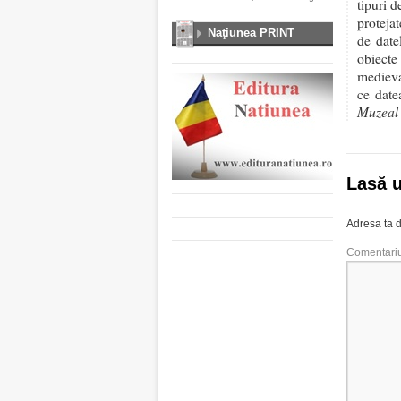
tipuri d
protejat
Naţiunea PRINT
de date
obiecte
medieva
ce date
Muzeal 
Lasă 
Adresa ta d
Comentari