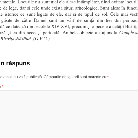
e metale. Locurile nu sunt nici ele alese întâmplător, fiind evitate locuri
e de lege, dar şi cele unde există situri arheologice. Sunt alese în funcţ
le istorice ce sunt legate de ele, dar şi de tipul de sol. Cele mai vech
 găsite de către Daniel sunt un vârf de suliţă din fier din perioad
lă ce datează din secolele XIV-XVI, precum şi o pecete a cetăţii Bistriţa
Complexu
ază şi ea din aceeaşi perioadă. Ambele obiecte au ajuns la
Bistriţa-Năsăud
(G.V.G.)
.
un răspuns
e email nu va fi publicată.
Câmpurile obligatorii sunt marcate cu
*
u
*