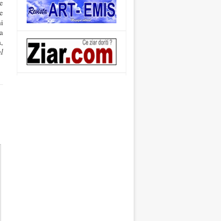
le
ie
i
a
,
l