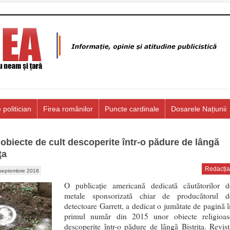
 politician
Firea românilor
Puncte cardinale
Dosarele Națiunii
obiecte de cult descoperite într-o pădure de lângă
ţa
Redacția
septembrie 2018
O publicaţie americană dedicată căutătorilor d
metale sponsorizată chiar de producătorul d
detectoare Garrett, a dedicat o jumătate de pagină î
primul număr din 2015 unor obiecte religioas
descoperite într-o pădure de lângă Bistriţa. Revist