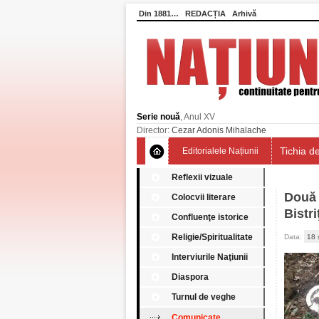
Din 1881…
REDACȚIA
Arhivă
Serie nouă
, Anul XV
Director:
Cezar Adonis Mihalache
Tichia de
Editorialele Națiunii
Reflexii vizuale
Două 
Colocvii literare
Bistri
Confluenţe istorice
Religie/Spiritualitate
Data:
18 
Interviurile Naţiunii
Diaspora
Turnul de veghe
Comunicate