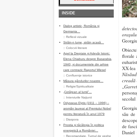
INSIDE
Dialog artistic, România și
detecto
Germania…
oraşulu
::
Reflexii vizuale
Georgiu
Străin-n lume, străin acasă…
::
Colocvii literare
Obiecte
Apel la Dreptate și Adevăr Istoric:
florale
Elena Chiaburu despre Basarabia,
euharis
1940, și documentele din arhive
XX-lea 
care contrazic Raportul Wiesel
Năsăud
::
Confluenţe istorice
creadă 
Măsura gândurilor noastre…
Garret
„
::
Religie/Spiritualitate
persona
„Cetățean al lumii”…
::
Interviurile Naţiunii
secolul
Odysseas Elytis (1911 – 1996) –
Georgiu
aromân laureat al Premiului Nobel
său de 
pentru literatură în anul 1979
descope
::
Diaspora
Prostia și tăcăloșia în politica
de fasci
energetică a României…
Daniel 
::
Recomandate
,
Turnul de veghe