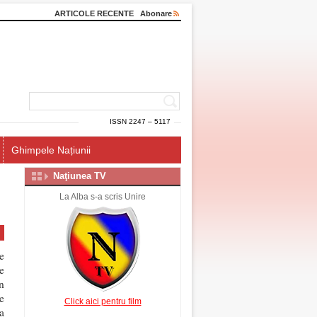
ARTICOLE RECENTE
Abonare
ISSN 2247 – 5117
Ghimpele Națiunii
Naţiunea TV
La Alba s-a scris Unire
e
e
n
e
Click aici pentru film
a