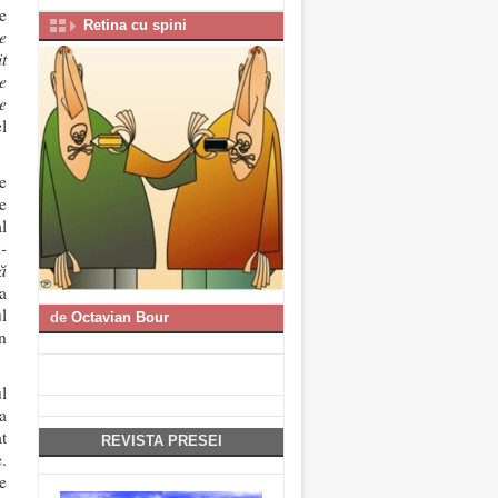
e
Retina cu spini
e
t
e
e
l
e
e
l
-
ă
la
l
de
Octavian Bour
n
l
a
t
REVISTA PRESEI
.
e