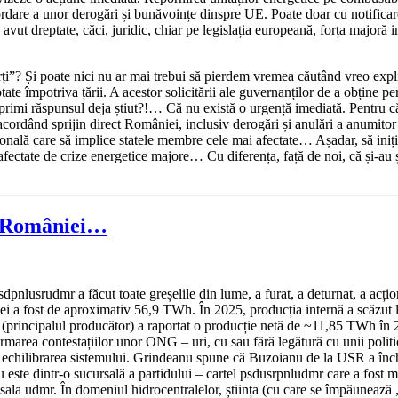
cordare a unor derogări și bunăvoințe dinspre UE. Poate doar cu notificar
vut dreptate, căci, juridic, chiar pe legislația europeană, forța majoră in
ți”? Și poate nici nu ar mai trebui să pierdem vremea căutând vreo expli
e împotriva țării. A acestor solicitării ale guvernanților de a obține permi
 primi răspunsul deja știut?!… Că nu există o urgență imediată. Pentru că a
u acordând sprijin direct României, inclusiv derogări și anulări a anum
ională care să implice statele membre cele mai afectate… Așadar, să iniție
ja afectate de crize energetice majore… Cu diferența, față de noi, că și-a
 a României…
psdpnlusrudmr a făcut toate greșelile din lume, a furat, a deturnat, a acțio
i a fost de aproximativ 56,9 TWh. În 2025, producția internă a scăzut l
principalul producător) a raportat o producție netă de ~11,85 TWh în 20
n urmarea contestațiilor unor ONG – uri, cu sau fără legătură cu unii poli
la echilibrarea sistemului. Grindeanu spune că Buzoianu de la USR a înc
te dintr-o sucursală a partidului – cartel psdusrpnludmr care a fost mere
sala udmr. În domeniul hidrocentralelor, știința (cu care se împăunează „