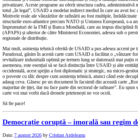
privatizare. Aceste programe au oferit structura cadru, administrativă n
totul „în legal”, USAID a modelat indirect mediul în care au avut loc ac
Motivele reale ale vânzărilor de rafinării au fost multiple, înrădăcinat
structurile euro-atlantice precum NATO și Uniunea Europeană, s-a angajat
împrumuturi de la FMI și Banca Mondială, care au impus disciplină fisca
(APAPS) și ulterior de către Ministerul Economiei, adesea sub o presiune
regionale de distribuție.
Mai mult, asistența tehnică oferită de USAID a pus adesea accent pe tra
Paradoxal, găsim în acestă carte cum USAID a facilitat o „vânzare forțat
revitalizare industrială optimă pe termen lung se datorează mai puțin rol
asemenea, este esențial să se facă distincția între USAID și alte ent
occidentală, acest sprijin a fost diplomatic și strategic, nu micro-gesti
o poveste cu tâlc despre cum asistența tehnică, atunci când este decuplat
adaug ceva. Găsesc pe un document în facsimil din această carte „Rom
majoritar de țiței, dar nu face parte din sectorul de rafinare”. Eu spu
carte voi mai vorbi dacă dronele prietenești ne vor ocoli.
Să fie pace!
Democrație coruptă – imorală sau regim de 
Data:
7 august 2026
by
Cristian Ardeleanu