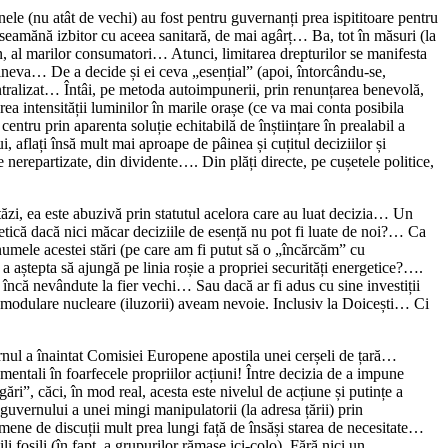
le (nu atât de vechi) au fost pentru guvernanți prea ispititoare pentru
 seamănă izbitor cu aceea sanitară, de mai agârț… Ba, tot în măsuri (la
 al marilor consumatori… Atunci, limitarea drepturilor se manifesta
i cineva… De a decide și ei ceva „esențial” (apoi, întorcându-se,
ntralizat… Întâi, pe metoda autoimpunerii, prin renunțarea benevolă,
ea intensității luminilor în marile orașe (ce va mai conta posibila
centru prin aparenta soluție echitabilă de înștiințare în prealabil a
 aflați însă mult mai aproape de pâinea și cuțitul deciziilor și
le nerepartizate, din dividente…. Din plăți directe, pe cușetele politice,
ăzi, ea este abuzivă prin statutul acelora care au luat decizia… Un
getică dacă nici măcar deciziile de esență nu pot fi luate de noi?… Ca
mele acestei stări (pe care am fi putut să o „încărcăm” cu
ră a aștepta să ajungă pe linia roșie a propriei securități energetice?….
, încă nevândute la fier vechi… Sau dacă ar fi adus cu sine investiții
i modulare nucleare (iluzorii) aveam nevoie. Inclusiv la Doicești… Ci
uvernul a înaintat Comisiei Europene apostila unei cerșeli de țară…
amentali în foarfecele propriilor acțiuni! Între decizia de a impune
ri”, căci, în mod real, acesta este nivelul de acțiune și putințe a
 guvernului a unei mingi manipulatorii (la adresa țării) prin
ene de discuții mult prea lungi față de însăși starea de necesitate…
i fosili (în fapt, a grupurilor rămase ici-colo). Fără nici un