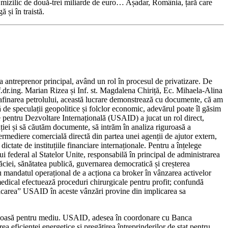
 un mizilic de două-trei miliarde de euro… Așadar, România, țară care
 și în traistă.
a antreprenor principal, având un rol în procesul de privatizare. De
f.dr.ing. Marian Rizea și Inf. st. Magdalena Chiriță, Ec. Mihaela-Alina
 rafinarea petrolului, această lucrare demonstrează cu documente, că am
ă de speculații geopolitice și folclor economic, adevărul poate îl găsim
te pentru Dezvoltare Internațională (USAID) a jucat un rol direct,
ației și să căutăm documente, să intrăm în analiza riguroasă a
ermediere comercială directă din partea unei agenții de ajutor extern,
 dictate de instituțiile financiare internaționale. Pentru a înțelege
 federal al Statelor Unite, responsabilă în principal de administrarea
răciei, sănătatea publică, guvernarea democratică și creșterea
au mandatul operațional de a acționa ca broker în vânzarea activelor
ical efectuează proceduri chirurgicale pentru profit; confundă
mplicarea” USAID în aceste vânzări provine din implicarea sa
riculoasă pentru mediu. USAID, adesea în coordonare cu Banca
eficienței energetice și pregătirea întreprinderilor de stat pentru