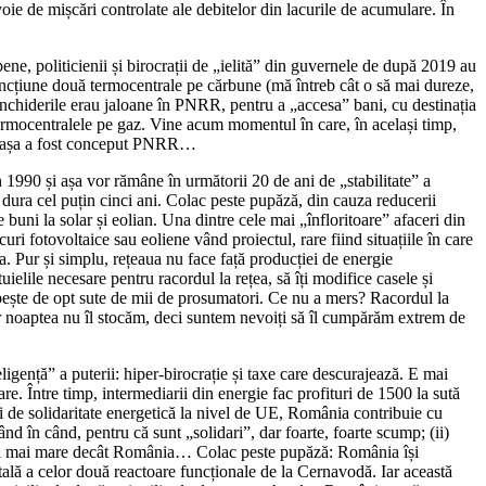
oie de mișcări controlate ale debitelor din lacurile de acumulare. În
ene, politicienii și birocrații de „ielită” din guvernele de după 2019 au
funcțiune două termocentrale pe cărbune (mă întreb cât o să mai dureze,
nchiderile erau jaloane în PNRR, pentru a „accesa” bani, cu destinația
ru termocentralele pe gaz. Vine acum momentul în care, în același timp,
 că așa a fost conceput PNRR…
n 1990 și așa vor rămâne în următorii 20 de ani de „stabilitate” a
 dura cel puțin cinci ani. Colac peste pupăză, din cauza reducerii
 buni la solar și eolian. Una dintre cele mai „înfloritoare” afaceri din
uri fotovoltaice sau eoliene vând proiectul, rare fiind situațiile în care
. Pur și simplu, rețeaua nu face față producției de energie
ielile necesare pentru racordul la rețea, să îți modifice casele și
rbește de opt sute de mii de prosumatori. Ce nu a mers? Racordul la
dar noaptea nu îl stocăm, deci suntem nevoiți să îl cumpărăm extrem de
igență” a puterii: hiper-birocrație și taxe care descurajează. E mai
re. Între timp, intermediarii din energie fac profituri de 1500 la sută
lui de solidaritate energetică la nivel de UE, România contribuie cu
nd în când, pentru că sunt „solidari”, dar foarte, foarte scump; (ii)
i ori mai mare decât România… Colac peste pupăză: România își
tală a celor două reactoare funcționale de la Cernavodă. Iar această