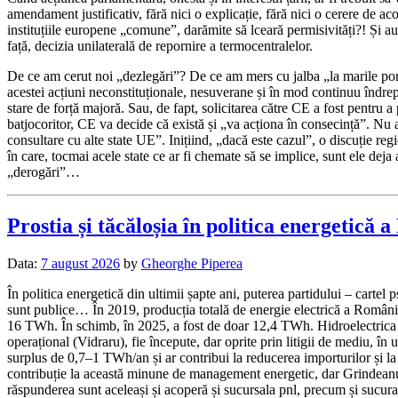
amendament justificativ, fără nici o explicație, fără nici o cerere de a
instituțiile europene „comune”, darămite să lceară permisivități?! Și au a
față, decizia unilaterală de repornire a termocentralelor.
De ce am cerut noi „dezlegări”? De ce am mers cu jalba „la marile por
acestei acțiuni neconstituționale, nesuverane și în mod continuu îndreptat
stare de forță majoră. Sau, de fapt, solicitarea către CE a fost pentru a
batjocoritor, CE va decide că există și „va acționa în consecință”. N
consultare cu alte state UE”. Inițiind, „dacă este cazul”, o discuție reg
în care, tocmai acele state ce ar fi chemate să se implice, sunt ele de
„derogări”…
Prostia și tăcăloșia în politica energetică
Data:
7 august 2026
by
Gheorghe Piperea
În politica energetică din ultimii șapte ani, puterea partidului – cartel 
sunt publice… În 2019, producția totală de energie electrică a Românie
16 TWh. În schimb, în 2025, a fost de doar 12,4 TWh. Hidroelectrica (
operațional (Vidraru), fie începute, dar oprite prin litigii de mediu, î
surplus de 0,7–1 TWh/an și ar contribui la reducerea importurilor și 
contribuție la această minune de management energetic, dar Grindeanu es
răspunderea sunt aceleași și acoperă și sucursala pnl, precum și sucura