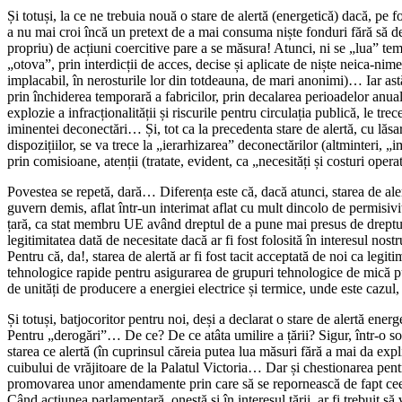
Și totuși, la ce ne trebuia nouă o stare de alertă (energetică) dacă, p
a nu mai croi încă un pretext de a mai consuma niște fonduri fără să de
propriu) de acțiuni coercitive pare a se măsura! Atunci, ni se „lua”
„otova”, prin interdicții de acces, decise și aplicate de niște neica-nim
implacabil, în nerosturile lor din totdeauna, de mari anonimi)… Iar as
prin închiderea temporară a fabricilor, prin decalarea perioadelor anual
explozie a infracționalității și riscurile pentru circulația publică, le t
iminentei deconectări… Și, tot ca la precedenta stare de alertă, cu lăsa
dispozițiilor, se va trece la „ierarhizarea” deconectărilor (altminteri, „
prin comisioane, atenții (tratate, evident, ca „necesități și costuri ope
Povestea se repetă, dară… Diferența este că, dacă atunci, starea de ale
guvern demis, aflat într-un interimat aflat cu mult dincolo de permisiv
țară, ca stat membru UE având dreptul de a pune mai presus de dreptul
legitimitatea dată de necesitate dacă ar fi fost folosită în interesul nost
Pentru că, da!, starea de alertă ar fi fost tacit acceptată de noi ca leg
tehnologice rapide pentru asigurarea de grupuri tehnologice de mică p
de unități de producere a energiei electrice și termice, unde este cazu
Și totuși, batjocoritor pentru noi, deși a declarat o stare de alertă ene
Pentru „derogări”… De ce? De ce atâta umilire a țării? Sigur, într-o soci
starea ce alertă (în cuprinsul căreia putea lua măsuri fără a mai da exp
cuibului de vrăjitoare de la Palatul Victoria… Dar și chestionarea pentru
promovarea unor amendamente prin care să se repornească de fapt ceea 
Când acțiunea parlamentară, onestă și în interesul țării, ar fi trebuit să