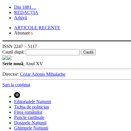
Din 1881…
REDACȚIA
Arhivă
ARTICOLE RECENTE
Abonare
ISSN 2247 – 5117
Caută după:
Serie nouă
, Anul XV
Director:
Cezar Adonis Mihalache
Sari la conținut
Editorialele Națiunii
Tichia de politician
Firea românilor
Puncte cardinale
Dosarele Națiunii
Ghimpele Națiunii