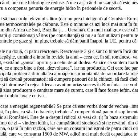
când, are cote hidrologice reduse. Nu e ca și când nu s-ar ști că este nev
tru a compensa penuria de energie hidro în perioadele de secetă.
ă joace rolul elevului silitor (dar nu prea inteligent) al Comisiei Europ
toate termocentralele pe cărbune. Este o minune că azi încă mai sunt în 
uăm din Africa de Sud, Brazilia și… Ucraina). Cu mult mai grav este că î
inații și comisionați vârtos (pe consultanță) și nu au fost utilizați pent
entrale pe gaze și, în plus, trebuie să dăm banii înapoi, la UE, pentru
ale nu două, ci patru reactoare. Reactoarele 3 și 4 sunt o himeră încă di
epășite, urmând a intra în revizie la anul – ceea ce, în stil românesc, va
, existând „șansa” opririi și a celui de-al doilea. Ai zice că suntem foarte
t, ce a mers bine a fost „dezvoltarea”, iar nu producția. Cei care fac parc
cipală problemă dificultatea aproape insurmontabilă de racordare la rețea
ți să devină prosumatori: să cumpere panouri de la chinezi, să facă cheltu
 și introduse în rețea. Ideea a avut un uriaș succes în România – se vo
ă ziua producem o cantitate mare de curent, care îl face foarte ieftin, 
sunt dublu taxate cu tva.
care a energiei regenerabile? Se pare că este vorba doar de vechea „intel
i, în plus, ca să ai o baterie, trebuie să cumperi două panouri suplimenta
tic al României. Este de-a dreptul ridicol să vezi că: (i) în baza sistemu
imp de zi – vindem ieftin, iar cumpărătorii stochează și ne revând, din câ
na, o țară în plin război, care are un consum industrial de patru-cinc
ficială, care va consuma 1500 de MW, adică mai mult decât capacitatea to