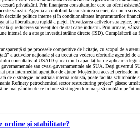
ecesară privatizării. Prin finanțarea consultanților care au oferit asiste
este vânzări. Agenția a contribuit la construirea scenei, dar nu a scris 
e în deciziile politice interne și în condiționalitatea împrumuturilor fina
 la liberalizarea rapidă a pieței. Privatizarea activelor strategice, prec
lă și reducerea subvențiilor de stat către industrii. Prin urmare, vânză
 intensă de a atrage investiții străine directe (ISD). Cumpărătorii au fos
nsparență și pe procesele competitive de licitație, cu scopul de a atenua
ă” a activelor naționale și au trecut cu vederea eforturile agenției de a 
ului consultativ al USAID și mai mult capacităților de aplicare a legii al
ități guvernamentale sau cvasi-guvernamentale ale SUA. Deși guvernul S
onat prin intermediul agențiilor de ajutor. Moștenirea acestei perioade nu e
ă de o strategie industrială internă robustă, poate facilita schimbările s
ania Refinery petrochemical sector restructuring project” găsesc următo
n să ne mai gândim de ce trebuie să stingem lumina și să umblăm pe întuner
ordine și stabilitate?