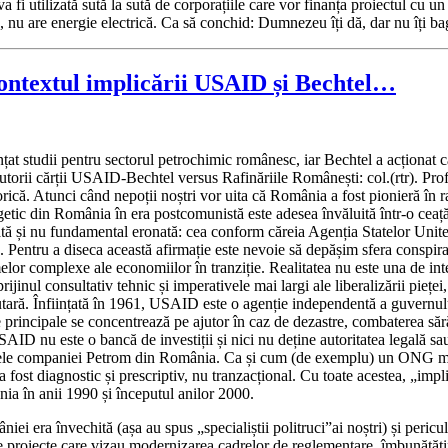
va fi utilizată sută la sută de corporațiile care vor finanța proiectul cu
 nu are energie electrică. Ca să conchid: Dumnezeu îți dă, dar nu îți bagă
contextul implicării USAID și Bechtel…
țat studii pentru sectorul petrochimic românesc, iar Bechtel a acționat c
utorii cărții USAID-Bechtel versus Rafinăriile Românești: col.(rtr). Pro
rică. Atunci când nepoții noștri vor uita că România a fost pionieră în
ergetic din România în era postcomunistă este adesea învăluită într-o ceaț
vărată și nu fundamental eronată: cea conform căreia Agenția Statelor Uni
a. Pentru a diseca această afirmație este nevoie să depășim sfera conspir
melor complexe ale economiilor în tranziție. Realitatea nu este una de int
ijinul consultativ tehnic și imperativele mai largi ale liberalizării pieței,
tară. Înființată în 1961, USAID este o agenție independentă a guvernului
ale principale se concentrează pe ajutor în caz de dezastre, combaterea să
AID nu este o bancă de investiții și nici nu deține autoritatea legală s
tivele companiei Petrom din România. Ca și cum (de exemplu) un ONG med
a fost diagnostic și prescriptiv, nu tranzacțional. Cu toate acestea, „i
nia în anii 1990 și începutul anilor 2000.
niei era învechită (așa au spus „specialiștii politruci”ai noștri) și pe
roiecte care vizau modernizarea cadrelor de reglementare, îmbunătățirea 