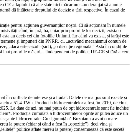
ea CE a faptului că alte state nici măcar nu s-au deranjat să anunțe
ternă dă întâietate dreptului de decizie a țării respective. În cazul de
cație pentru acțiunea guvernanților noștri. Ci să acționăm în numele
sivități când, în țară, ba, chiar prin propriile lor decizii, exista o
sta au decis cei din fotoliile Uniunii. Iar când va exista, și iarăși este
itor termene și impuneri din PNRR, ci, „activând mecanismul comun de
ze, „dacă este cazul” (sic!), „o discuție regională”. Asta în condițiile
u și luat propriile măsuri… Independent de politica UE-CE și fără a cere
nat în conflicte de interese și a trădat. Datele de mai jos sunt exacte și
a circa 51,4 TWh. Producția hidrocentralelor a fost, în 2019, de circa
25. La data de azi, nu mai puțin de opt hidrocentrale sunt fie închise
ticieni*. Producția cumulată a hidrocentralelor oprite ar putea aduce un
his șapte hidrocentrale. Cu siguranță că Buzoianu a avut o mare
u la putere (chiar și când a fost în „opoziție”), deci vina și
ielitele” politice aflate mereu la putere) consemnează că este secetă