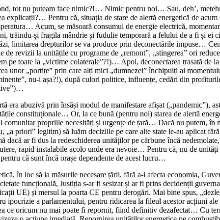
e fond, tot nu puteam face nimic?!… Nimic pentru noi… Sau, deh’, metehne
a explicații?… Pentru că, situația de stare de alertă energetică de acum
 temperatura… Acum, se măsoară consumul de energie electrică, momentan,
eni, trăindu-și fragila mândrie și fudulie temporară a felului de a fi și e
tăzi, limitarea drepturilor se va produce prin deconectările impuse… Ce
e de revizii la unitățile cu programe de „remont”, „stingerea” ori reducer
recem pe toate la „victime colaterale”?!)… Apoi, deconectarea trasată de la 
rea unor „portițe” prin care alți mici „dumnezei” închipuiți ai momentului,
iminente”, nu-i așa?!), după culori politice, influențe, cedări din profituri
rative”)…
rtă era abuzivă prin însăși modul de manifestare afișat („pandemic”), ast
itățile constituționale… Or, la ce bună (pentru noi) starea de alertă ener
 comunitar propriile necesități și urgențe de țară… Dacă nu putem, în nu
ru, „a priori” legitim) să luăm deciziile pe care alte state le-au aplicat fă
itimă dacă ar fi dus la redeschiderea unităților pe cărbune încă nedemolate
utere, rapid instalabile acolo unde era nevoie… Pentru că, nu de unităț
l, pentru că sunt încă orașe dependente de acest lucru…
rgetică, în loc să ia măsurile necesare țării, fără a-i afecta economia, G
etate funcțională, Justiția s-ar fi sesizat și ar fi prins decidenții guvern
licații UE) și mersul la poarta CE pentru derogări. Mai bine spus, „dezlegă
 ipocrizie a parlamentului, pentru ridicarea la fileul acestor acțiuni ale
ce oricum nu mai poate fi repornit, fiind definitiv dezafectat… Cu term
 vizeze o acțiune imediată. Repornirea unităților energetice pe combustibil