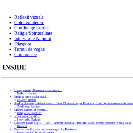
Reflexii vizuale
Colocvii literare
Confluenţe istorice
Religie/Spiritualitate
Interviurile Naţiunii
Diaspora
Turnul de veghe
Comunicate
INSIDE
Dialog artistic, România și Germania…
::
Reflexii vizuale
Străin-n lume, străin acasă…
::
Colocvii literare
Apel la Dreptate și Adevăr Istoric: Elena Chiaburu despre Basarabia, 1940, și documentele din arhiv
::
Confluenţe istorice
Măsura gândurilor noastre…
::
Religie/Spiritualitate
„Cetățean al lumii”…
::
Interviurile Naţiunii
Odysseas Elytis (1911 – 1996) – aromân laureat al Premiului Nobel pentru literatură în anul 1979
::
Diaspora
Prostia și tăcăloșia în politica energetică a României…
::
Recomandate
,
Turnul de veghe