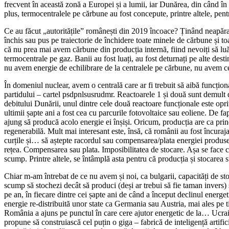
frecvent în această zonă a Europei și a lumii, iar Dunărea, din când în 
plus, termocentralele pe cărbune au fost concepute, printre altele, pen
Ce au făcut „autoritățile” românești din 2019 încoace? Ținând neapărat s
închis sau pus pe traiectorie de închidere toate minele de cărbune și 
că nu prea mai avem cărbune din producția internă, fiind nevoiți să l
termocentrale pe gaz. Banii au fost luați, au fost deturnați pe alte dest
nu avem energie de echilibrare de la centralele pe cărbune, nu avem c
În domeniul nuclear, avem o centrală care ar fi trebuit să aibă funcțion
partidului – cartel psdpnlsusrudmr. Reactoarele 1 și două sunt demult d
debitului Dunării, unul dintre cele două reactoare funcționale este oprit
ultimii șapte ani a fost cea cu parcurile fotovoltaice sau eoliene. De fap
ajung să producă acolo energie ei înșiși. Oricum, producția are ca prin
regenerabilă. Mult mai interesant este, însă, că românii au fost încuraja
curțile și… să aștepte racordul sau compensarea/plata energiei produse
rețea. Compensarea sau plata. Imposibilitatea de stocare. Așa se face c
scump. Printre altele, se întâmplă asta pentru că producția și stocarea 
Chiar m-am întrebat de ce nu avem și noi, ca bulgarii, capacități de sto
scump să stochezi decât să produci (deși ar trebui să fie taman invers) ș
pe an, în fiecare dintre cei șapte ani de când a început declinul energe
energie re-distribuită unor state ca Germania sau Austria, mai ales pe t
România a ajuns pe punctul în care cere ajutor energetic de la… Ucrai
propune să construiască cel puțin o giga – fabrică de inteligență arti