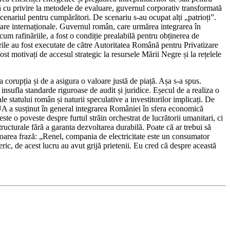
nță cu privire la metodele de evaluare, guvernul corporativ transformată
scenariul pentru cumpărători. De scenariu s-au ocupat alți „patrioți”.
nciare internaționale. Guvernul român, care urmărea integrarea în
um rafinăriile, a fost o condiție prealabilă pentru obținerea de
rile au fost executate de către Autoritatea Română pentru Privatizare
t motivați de accesul strategic la resursele Mării Negre și la rețelele
 corupția și de a asigura o valoare justă de piață. Așa s-a spus.
insufla standarde riguroase de audit și juridice. Eșecul de a realiza o
e statului român și naturii speculative a investitorilor implicați. De
UA a susținut în general integrarea României în sfera economică
ste o poveste despre furtul străin orchestrat de lucrătorii umanitari, ci
tructurale fără a garanta dezvoltarea durabilă. Poate că ar trebui să
area frază: „Renel, compania de electricitate este un consumator
ic, de acest lucru au avut grijă prietenii. Eu cred că despre această