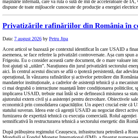
mașinărie infernală, care va rula o sută de mii de acceleratoare de IA, 
dispune de toate mijloacele cunoscute de producție a energiei electrice,
Privatizările rafinăriilor din România în 
Data:
7 august 2026
by
Petru Jipa
Acest articol se bazează pe contextul identificat în care USAID a finan
asemenea, se face referire la privatizări controversate. Așa cum spun a
Frigeoiu. Eu o consider această carte document, de o mare valoare isto
fost ajutați să „uităm”. Narațiunea din jurul privatizării sectorului en
aici. În centrul acestui discurs se află o ipoteză persistentă, dar ade
operațional, în vânzarea rafinăriilor și activelor petroliere din Români
mandatelor instituționale, a cadrelor de asistență tehnică și a mecanis
ci mai degrabă o interacțiune nuanțată între condiționarea politicilor, spr
implicarea USAID, trebuie mai întâi să se definească misiunea sa statu
ajutorului extern civil și a asistenței pentru dezvoltare. Obiectivele s
economică prin consolidarea capacităților. Un aspect crucial este că US
statului suveran. Ideea este că agenții USAID au negociat direct ac
furnizarea de expertiză tehnică cu execuția comercială. Rolul agenției 
semnificativă în restructurarea tehnică a sectorului energetic din Româ
După prăbușirea regimului Ceaușescu, infrastructura petrolieră a Româ
Mondială și Fondul Monetar Internațional (FMI), a finanțat numeroase p