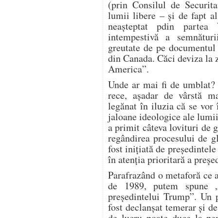
(prin Consilul de Securit
lumii libere – și de fapt 
neașteptat pdin partea 
intempestivă a semnătu
greutate de pe documentul 
din Canada. Căci deviza la 
America”.
Unde ar mai fi de umblat? 
rece, așadar de vârstă ma
legănat în iluzia că se vo
jaloane ideologice ale lumii
a primit câteva lovituri de 
regândirea procesului de gl
fost inițiată de președintel
în atenția prioritară a preșe
Parafrazând o metaforă ce a
de 1989, putem spune „P
președintelui Trump”. Un p
fost declanșat temerar și de
de lucru poate duce la per