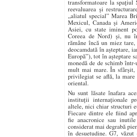
transformatoare la spațiul 
reevaluarea și restructura
„aliatul special” Marea Bri
Mexicul, Canada și Americ
Asiei, cu state iminent p
Coreea de Nord) și, nu î
rămâne încă un miez tare, 
deocamdată în așteptare, i
Europă”), tot în așteptare 
monedă de de schimb într-u
mult mai mare. În sfârșit,
privilegiat se află, la mare
oriental.
Nu sunt lăsate înafara ace
instituții internaționa
altele, nici chiar structur
Fiecare dintre ele fiind apr
fie anacronice sau inutile
considerat mai degrabă pier
în desuetudine. G7, văzut