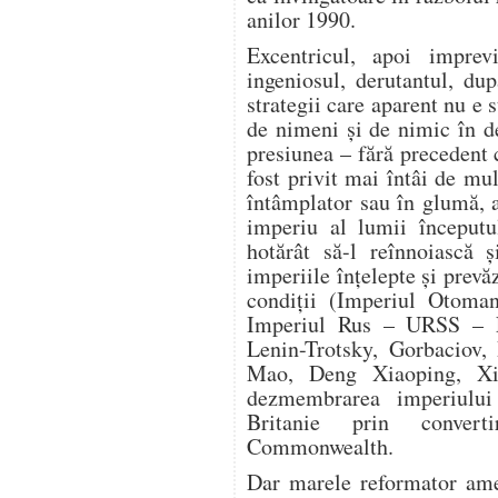
anilor 1990.
Excentricul, apoi impreviz
ingeniosul, derutantul, du
strategii care aparent nu e 
de nimeni și de nimic în d
presiunea – fără precedent 
fost privit mai întâi de m
întâmplator sau în glumă, a
imperiu al lumii începutu
hotărât să-l reînnoiască 
imperiile înțelepte și prevă
condiții (Imperiul Otoman
Imperiul Rus – URSS – F
Lenin-Trotsky, Gorbaciov,
Mao, Deng Xiaoping, Xi
dezmembrarea imperiulu
Britanie prin convert
Commonwealth.
Dar marele reformator amer