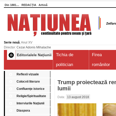
Din 1881…
REDACȚIA
Arhivă
Serie nouă
, Anul XV
Director:
Cezar Adonis Mihalache
Tichia de
Firea
Editorialele Națiunii
politician
românilor
Reflexii vizuale
Trump proiectează re
Colocvii literare
lumii
Confluenţe istorice
Religie/Spiritualitate
Data:
13 august 2018
Interviurile Naţiunii
Diaspora