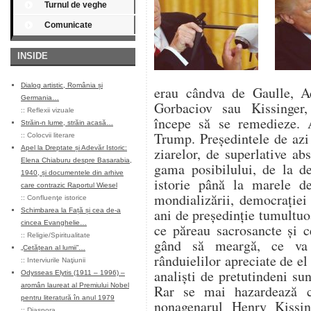
Turnul de veghe
Comunicate
INSIDE
Dialog artistic, România și
erau cândva de Gaulle, A
Germania…
Gorbaciov sau Kissinger,
::
Reflexii vizuale
începe să se remedieze. 
Străin-n lume, străin acasă…
Trump. Președintele de azi 
::
Colocvii literare
Apel la Dreptate și Adevăr Istoric:
ziarelor, de superlative ab
Elena Chiaburu despre Basarabia,
gama posibilului, de la de
1940, și documentele din arhive
istorie până la marele d
care contrazic Raportul Wiesel
mondializării, democrației
::
Confluenţe istorice
ani de președinție tumultuoa
Schimbarea la Față și cea de-a
cincea Evanghelie…
ce păreau sacrosancte și 
::
Religie/Spiritualitate
gând să meargă, ce va 
„Cetățean al lumii”…
rânduielilor apreciate de el 
::
Interviurile Naţiunii
analiști de pretutindeni su
Odysseas Elytis (1911 – 1996) –
aromân laureat al Premiului Nobel
Rar se mai hazardează c
pentru literatură în anul 1979
nonagenarul Henry Kissin
::
Diaspora