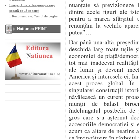
nuanțate să previzioneze 
Stingeți lumina! Progresiștii să-și
dintre acele figuri ale is
scoată două coaste!
pentru a marca sfârșitul 
::
Recomandate
,
Turnul de veghe
renunțăm la vechile aparen
Naţiunea PRINT
putea”…
Dar până una-altă, președi
deschidă larg toate ușile ș
economiei de piață/democraț
tot mai inadecvat realităț
ale lumii și devenit inec
America și interesele ei. Ia
acest proces global. În 
singularei construcții isto
năvălească un curent proas
munții de balast biroc
îndelungatul postbelic de
gros care s-a așternut dec
accesoriile democrației și
acum ca altare de neatins a
ca învingătoare în războiul 