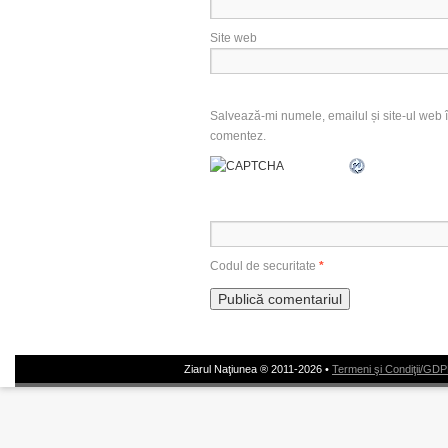
Site web
Salvează-mi numele, emailul și site-ul web î
comentez.
Codul de securitate
*
Ziarul Naţiunea ® 2011-2026 •
Termeni şi Condiţii/GD