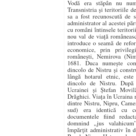
Vodă era stăpân nu num
Transnistria şi teritoriile 
sa a fost recunoscută de s
administrator al acestei pă
cu români întinsele teritor
nou val de viaţă românească
introduce o seamă de refor
economice, prin privileg
româneşti, Nemirova (Nim
1681. Duca numeşte com
dincolo de Nistru şi const
lângă hotarul etnic, este
dincolo de Nistru. După
Ucrainei şi Ştefan Movil
Drăghici. Viaţa în Ucraina 
dintre Nistru, Nipru, Came
sud) era identică cu c
documentele fiind redac
domnind „jus valahicum”
împărţit administrativ în 