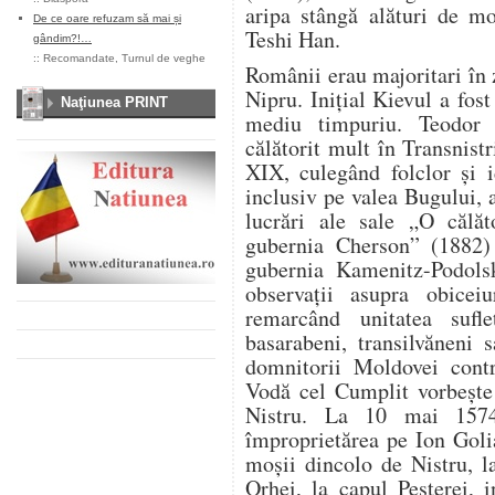
aripa stângă alături de m
De ce oare refuzam să mai și
Teshi Han.
gândim?!…
::
Recomandate
,
Turnul de veghe
Românii erau majoritari în
Nipru. Iniţial Kievul a fost
Naţiunea PRINT
mediu timpuriu. Teodor 
călătorit mult în Transnist
XIX, culegând folclor şi i
inclusiv pe valea Bugului,
lucrări ale sale „O călăt
gubernia Cherson” (1882)
gubernia Kamenitz-Podols
observaţii asupra obiceiur
remarcând unitatea sufl
basarabeni, transilvăneni
domnitorii Moldovei contr
Vodă cel Cumplit vorbeşte
Nistru. La 10 mai 1574
împroprietărea pe Ion Goli
moşii dincolo de Nistru, l
Orhei, la capul Peşterei, 