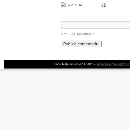
Codul de securitate
*
Ziarul Naţiunea ® 2011-2026 •
Termeni şi Condiţii/GD