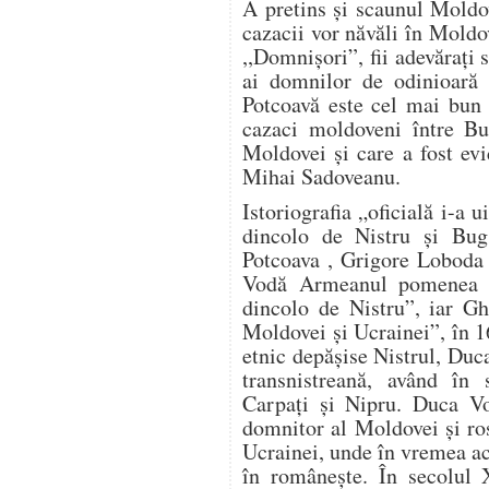
A pretins şi scaunul Moldo
cazacii vor năvăli în Mold
,,Domnişori”, fii adevăraţi 
ai domnilor de odinioară
Potcoavă este cel mai bun 
cazaci moldoveni între Bu
Moldovei şi care a fost evi
Mihai Sadoveanu.
Istoriografia „oficială i-a 
dincolo de Nistru şi Bug
Potcoava , Grigore Loboda 
Vodă Armeanul pomenea d
dincolo de Nistru”, iar G
Moldovei și Ucrainei”, în 
etnic depășise Nistrul, Duca
transnistreană, având în s
Carpați și Nipru. Duca Vo
domnitor al Moldovei şi ro
Ucrainei, unde în vremea ace
în româneşte. În secolul