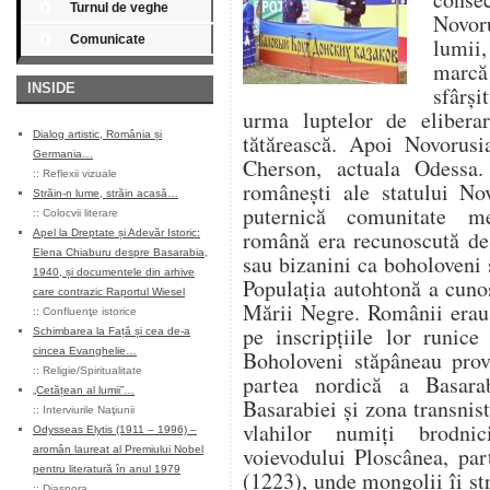
Turnul de veghe
Novoru
Comunicate
lumii,
marcă 
INSIDE
sfârşi
urma luptelor de elibera
Dialog artistic, România și
tătărească. Apoi Novorusi
Germania…
Cherson, actuala Odessa
::
Reflexii vizuale
româneşti ale statului No
Străin-n lume, străin acasă…
puternică comunitate me
::
Colocvii literare
română era recunoscută de 
Apel la Dreptate și Adevăr Istoric:
Elena Chiaburu despre Basarabia,
sau bizanini ca boholoveni 
1940, și documentele din arhive
Populaţia autohtonă a cuno
care contrazic Raportul Wiesel
Mării Negre. Românii erau 
::
Confluenţe istorice
pe inscripţiile lor runice
Schimbarea la Față și cea de-a
cincea Evanghelie…
Boholoveni stăpâneau provi
::
Religie/Spiritualitate
partea nordică a Basara
„Cetățean al lumii”…
Basarabiei şi zona transnis
::
Interviurile Naţiunii
vlahilor numiţi brodni
Odysseas Elytis (1911 – 1996) –
voievodului Ploscânea, par
aromân laureat al Premiului Nobel
pentru literatură în anul 1979
(1223), unde mongolii îi str
::
Diaspora