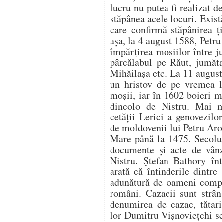
lucru nu putea fi realizat
stăpânea acele locuri. Exi
care confirmă stăpânirea ţ
aşa, la 4 august 1588, Petr
împărţirea moşiilor între j
pârcălabul pe Răut, jumăta
Mihăilaşa etc. La 11 augus
un hristov de pe vremea lu
moşii, iar în 1602 boieri 
dincolo de Nistru. Mai mu
cetăţii Lerici a genovezilo
de moldovenii lui Petru Aro
Mare până la 1475. Secolu
documente şi acte de vânz
Nistru. Ştefan Bathory înt
arată că întinderile dintr
adunătură de oameni compus
români. Cazacii sunt strân
denumirea de cazac, tătar
lor Dumitru Vişnovieţchi se