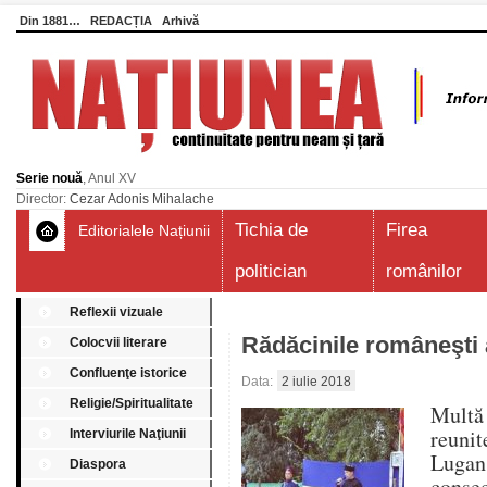
Din 1881…
REDACȚIA
Arhivă
Serie nouă
, Anul XV
Director:
Cezar Adonis Mihalache
Tichia de
Firea
Editorialele Națiunii
politician
românilor
Reflexii vizuale
Rădăcinile româneşti 
Colocvii literare
Confluenţe istorice
Data:
2 iulie 2018
Religie/Spiritualitate
Multă
reuni
Interviurile Naţiunii
Lugan
Diaspora
conse