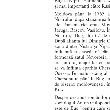
Bug la Nipru. Hatmanul caz
şi mai importanţi către Rusia
Moldova până la 1765 a 
Nistrului, după stăpânirea 
ale Transnistriei erau Mov
Jaruga, Raşcov, Vasilcău. Î
Nistru și Bug, din 67 de s
După alianţa lui Dimitrie C
zona dintre Nistru şi Nipru
influenţă rusească, născân
formează satul Novorosia. 
era un oraş majoritar cu p
se va înfiinţa eparhia Cher
Odessa. Pe malul stâng al N
Chersonului până la Bug, er
de biserici moldoveneşti, î
Kiev.
Despre destinul românilor d
sociologul Anton Golopenţi
este de Bug” pentru care so