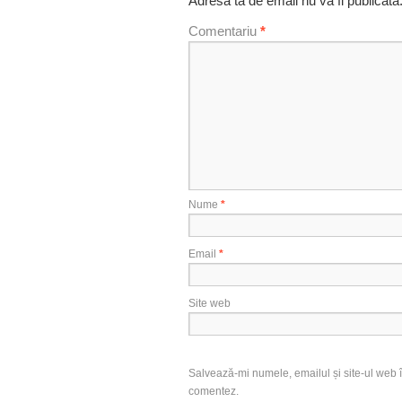
Adresa ta de email nu va fi publicată
Comentariu
*
Nume
*
Email
*
Site web
Salvează-mi numele, emailul și site-ul web î
comentez.