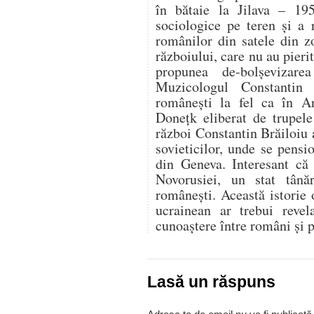
în bătaie la Jilava – 195
sociologice pe teren şi a
românilor din satele din z
războiului, care nu au pierit
propunea de-bolşevizare
Muzicologul Constantin 
româneşti la fel ca în Ar
Doneţk eliberat de trupe
război Constantin Brăiloiu a
sovieticilor, unde se pensi
din Geneva. Interesant că 
Novorusiei, un stat tân
româneşti. Această istorie
ucrainean ar trebui reve
cunoaştere între români şi p
Lasă un răspuns