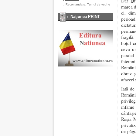
Dar guv
::
Recomandate
,
Turnul de veghe
marea do
ci, dim
Naţiunea PRINT
perioad
dictatu
permane
fragilă
hoțul c
ceva un
paralel
întemni
România
obraz ș
afaceri 
Iată de
Românie
privileg
infame 
cârdăși
Roșia M
privati
de păgu