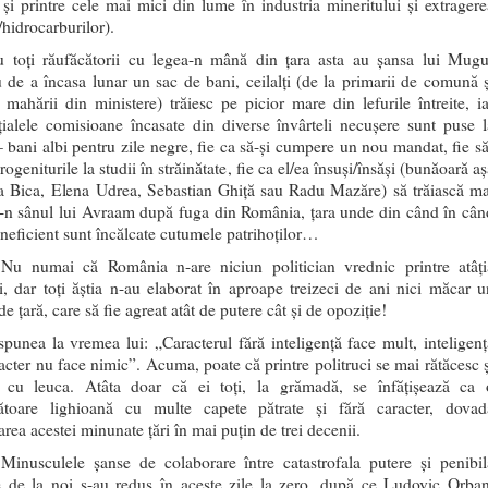
și printre cele mai mici din lume în industria mineritului și extragere
i/hidrocarburilor).
toți răufăcătorii cu legea-n mână din țara asta au șansa lui Mugu
u de a încasa lunar un sac de bani, ceilalți (de la primarii de comună ș
 mahării din ministere) trăiesc pe picior mare din lefurile întreite, ia
țialele comisioane încasate din diverse învârteli necușere sunt puse l
– bani albi pentru zile negre, fie ca să-și cumpere un nou mandat, fie să
progeniturile la studii în străinătate, fie ca el/ea însuși/însăși (bunăoară a
a Bica, Elena Udrea, Sebastian Ghiță sau Radu Mazăre) să trăiască ma
-n sânul lui Avraam după fuga din România, țara unde din când în cân
 ineficient sunt încălcate cutumele patrihoților…
 Nu numai că România n-are niciun politician vrednic printre atâți
ci, dar toți ăștia n-au elaborat în aproape treizeci de ani nici măcar u
de țară, care să fie agreat atât de putere cât și de opoziție!
spunea la vremea lui: „Caracterul fără inteligență face mult, inteligenț
racter nu face nimic”. Acuma, poate că printre politruci se mai rătăcesc ș
i cu leuca. Atâta doar că ei toți, la grămadă, se înfățișează ca 
ătoare lighioană cu multe capete pătrate și fără caracter, dovad
area acestei minunate țări în mai puțin de trei decenii.
 Minusculele șanse de colaborare între catastrofala putere și penibil
e de la noi s-au redus în aceste zile la zero, după ce Ludovic Orban