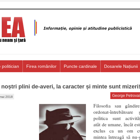
 politician
Firea românilor
Puncte cardinale
Dosarele Națiunii
 noștri plini de-averi, la caracter și minte sunt mizeri
George Petrovai
mai 2018
Filosofia sau gândire
ordonat-întrebătoare ș
politica sunt activităț
atât de umane, încât est
exclus ca un om c
mintea întreagă să nu-ș