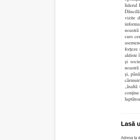
liderul
Dăncilă
vizite 
informa
noastră
curs ce
asemenea
forțeze
aldiste 
și soci
noastră
și, până
cârmuir
„înaltă
conține 
luptăto
Lasă 
Adresa ta d