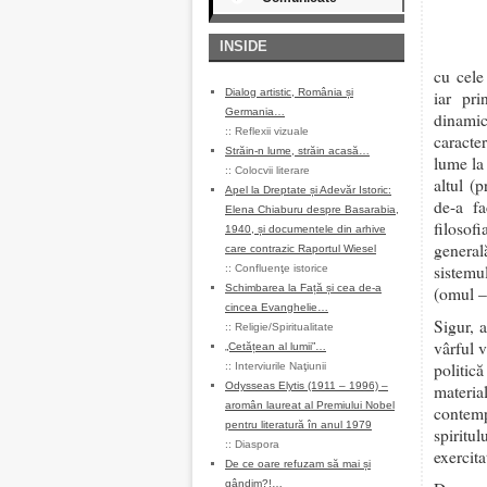
INSIDE
cu cele
Dialog artistic, România și
iar pri
Germania…
dinami
::
Reflexii vizuale
caracte
Străin-n lume, străin acasă…
lume la
::
Colocvii literare
altul (
Apel la Dreptate și Adevăr Istoric:
de-a fa
Elena Chiaburu despre Basarabia,
filosofi
1940, și documentele din arhive
generală
care contrazic Raportul Wiesel
sistemu
::
Confluenţe istorice
Schimbarea la Față și cea de-a
(omul – 
cincea Evanghelie…
Sigur, 
::
Religie/Spiritualitate
vârful v
„Cetățean al lumii”…
politic
::
Interviurile Naţiunii
Odysseas Elytis (1911 – 1996) –
materia
aromân laureat al Premiului Nobel
contemp
pentru literatură în anul 1979
spiritu
::
Diaspora
exercita
De ce oare refuzam să mai și
gândim?!…