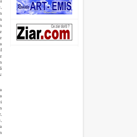
i
c,
n
n
n
e
e
a
l
e
n
ă
c
a
a
ei
n
,
,
a
n