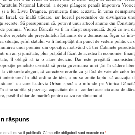
 Partidului Național Liberal, a depus plângere penală împotriva Viorică
 și a lui Liviu Dragnea, premierița fiind acuzată, în urma neinspirate
din Israel, de înaltă trădare, iar liderul pesediștilor de divulgarea uno
ții secrete. Să presupunem că, potrivit unui articol anume din Constituți
 de pomină, Viorica Dăncilă va fi în sfârșit suspendată, după ce n-a da
rerilor repetate ale președintelui Iohannis de a demisiona. Sigur că într-
 situație, șeful statului va fi îndreptățit din punct de vedere politic ca 
 numirea unui premier din opoziție, motivând că trei Cabinete pesedisto
într-un an și jumătate, plus prăpădul făcut de acestea în economie, finanț
etate, îl obligă să ia o atare decizie. Dar este pregătită inconsistent
 opoziție penelisto-useristă să preia guvernarea unei țări în cădere liber
 la viitoarele alegeri, să corecteze erorile cu și fără de voie ale celor tr
i anterioare? În altă ordine de idei, a nu se omite faptul că acuzația d
 trădare” cu care Ludovic Orban speră s-o înfunde pe Viorica Dăncilă
în sine subtila și poznașa capacitate de a-i conferi acesteia aura de dârz
are, posibil chiar de martiră pentru cauza românismului!
un răspuns
e email nu va fi publicată.
Câmpurile obligatorii sunt marcate cu
*