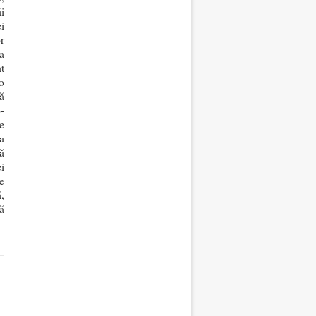
i
i
r
a
t
o
să
-
e
a
ă
ei
e
,
ă