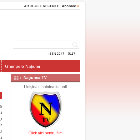
ARTICOLE RECENTE
Abonare
ISSN 2247 – 5117
Ghimpele Națiunii
Naţiunea TV
!
Liniștea dinaintea furtunii
a
i
i
e
u
Click aici pentru film
i