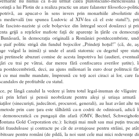
ernările nu numai că n-au urmat calea platoniciano-menciusiană ș
rință a lui Plotin de a realiza practic un atare falanster filosofico-politi
potrivă, au apucat-o în sens invers prin monarhiile absolutiste di
a medievală (nu spunea Ludovic al XIV-lea că el este statul?), pri
rile fascisto-naziste și cele bolșevice din întregul secol douăzeci și pri
nta grijă a rețelelor mafiote față de aparențe în țările cu democrați
. Bunăoară, în democrația originală a României postdecembriste, und
u ștaif politic strigă din fundul bojocilor „Prindeți hoțul!” (că, de, aș
ge vulgul la inimă) și unde el arată statornic cu degetul spre statu
 și pretinsele abuzuri comise de acesta împotriva lui (audieri, eventual
țări cu trai pe vătrai, dar mereu fără confiscarea averilor șutite), î
 postdecembristă, deci, au ajuns milionari în euro doar politrucii făr
i cu mai multe mandate, împreună cu toți acei ciraci ai lor, care fa
scandalos de profitabile cu statul.
 ce, pe lângă canalul la vedere și întru totul legal-inuman de vlăguire 
i prin lefuri și pensii neobrăzate pentru aleși și uriașa armată 
iaților (sinecuriști, judecători, procurori, generali), au luat avânt alte tr
metode prin care țara este tâlhărită ca-n codrii de odinioară, adică î
e demonocratică cu pungașii din afară (OMV, Bechtel, Schweighofer
ontana Gold Corporation etc.): licitații mai mult sau mai puțin trucate
zări frauduloase și contracte pe cât de avntajoase pentru străini, pe atât
bitoare pentru români (de pildă, la noi sunt cele mai mici redevențe di