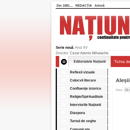
Din 1881…
REDACȚIA
Arhivă
Serie nouă
, Anul XV
Director:
Cezar Adonis Mihalache
Tichia de
Editorialele Națiunii
Reflexii vizuale
Aleșii
Colocvii literare
Confluenţe istorice
Data:
21 
Religie/Spiritualitate
Interviurile Naţiunii
Diaspora
Turnul de veghe
Comunicate