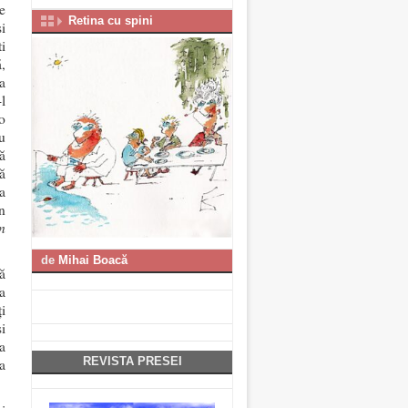
e
Retina cu spini
și
i
,
a
l
o
u
ă
ă
ca
în
n
de
Mihai Boacă
ă
ea
i
i
a
REVISTA PRESEI
a