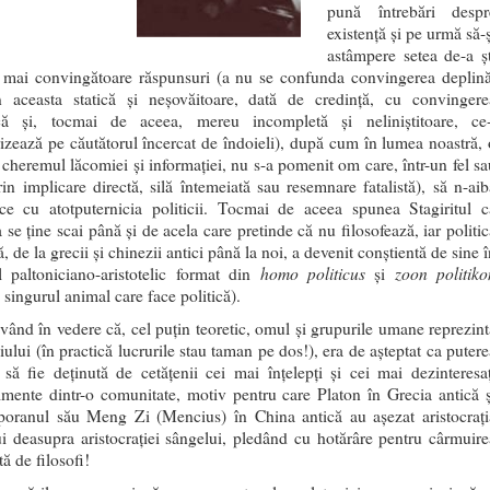
pună întrebări despr
existență și pe urmă să-
astâmpere setea de-a șt
 mai convingătoare răspunsuri (a nu se confunda convingerea deplină
n aceasta statică și neșovăitoare, dată de credință, cu convingere
că și, tocmai de aceea, mereu incompletă și neliniștitoare, ce-
rizează pe căutătorul încercat de îndoieli), după cum în lumea noastră, 
 cheremul lăcomiei și informației, nu s-a pomenit om care, într-un fel sa
prin implicare directă, silă întemeiată sau resemnare fatalistă), să n-aib
ce cu atotputernicia politicii. Tocmai de aceea spunea Stagiritul c
a se ține scai până și de acela care pretinde că nu filosofează, iar politi
, de la grecii și chinezii antici până la noi, a devenit conștientă de sine 
homo politicus
zoon politiko
l paltoniciano-aristotelic format din
și
singurul animal care face politică).
având în vedere că, cel puțin teoretic, omul și grupurile umane reprezint
iului (în practică lucrurile stau taman pe dos!), era de așteptat ca puter
ă să fie deținută de cetățenii cei mai înțelepți și cei mai dezinteresaț
lmente dintr-o comunitate, motiv pentru care Platon în Grecia antică ș
oranul său Meng Zi (Mencius) în China antică au așezat aristocrați
lui deasupra aristocrației sângelui, pledând cu hotărâre pentru cârmuire
tă de filosofi!