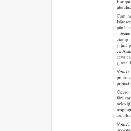
Europa 
țițeiulu
Cum nu 
Isăresc
până la
substan
ciorap 
și țină 
ca Alin
ceva ca
și total
Nota1
:
politru
proiect 
Cicero 
fără ca
neloviț
resping
crucific
Nota2
:
opoziți