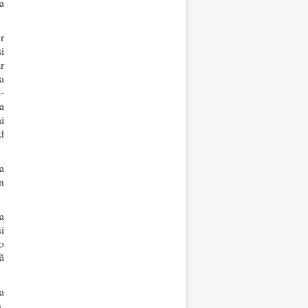
a
r
i
r
a
-
șa
i
d
a
n
a
i
o
ă
a
,