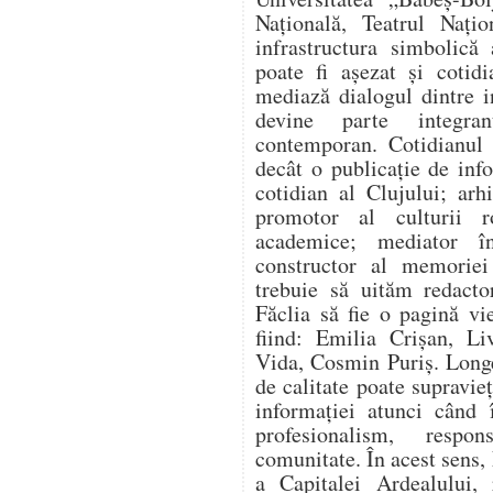
Națională, Teatrul Nați
infrastructura simbolică
poate fi așezat și cotidi
mediază dialogul dintre ins
devine parte integran
contemporan. Cotidianul 
decât o publicație de info
cotidian al Clujului; arh
promotor al culturii r
academice; mediator în
constructor al memoriei
trebuie să uităm redacto
Făclia să fie o pagină vi
fiind: Emilia Crișan, Li
Vida, Cosmin Puriș. Long
de calitate poate supravie
informației atunci când 
profesionalism, respo
comunitate. În acest sens,
a Capitalei Ardealului, 