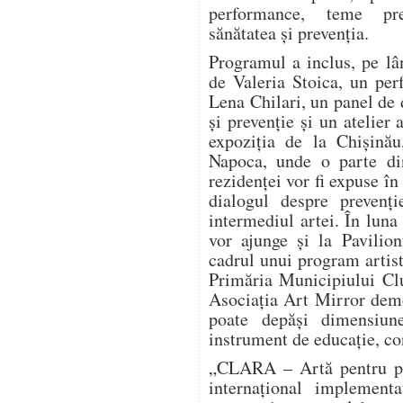
performance, teme pre
sănătatea și prevenția.
Programul a inclus, pe lâ
de Valeria Stoica, un pe
Lena Chilari, un panel de d
și prevenție și un atelier 
expoziția de la Chișinău
Napoca, unde o parte din
rezidenței vor fi expuse în
dialogul despre prevenți
intermediul artei. În luna
vor ajunge și la Pavilio
cadrul unui program artist
Primăria Municipiului Clu
Asociația Art Mirror dem
poate depăși dimensiun
instrument de educație, co
„CLARA – Artă pentru pre
internațional implement