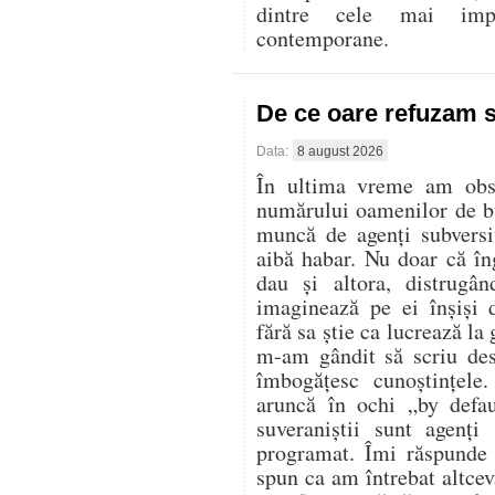
dintre cele mai imp
contemporane.
De ce oare refuzam 
Data:
8 august 2026
În ultima vreme am obser
numărului oamenilor de bu
muncă de agenți subversi
aibă habar. Nu doar că în
dau și altora, distrugân
imaginează pe ei înșiși 
fără sa știe ca lucrează la
m-am gândit să scriu des
îmbogățesc cunoștințele
aruncă în ochi „by defa
suveraniștii sunt agenți
programat. Îmi răspunde 
spun ca am întrebat altcev