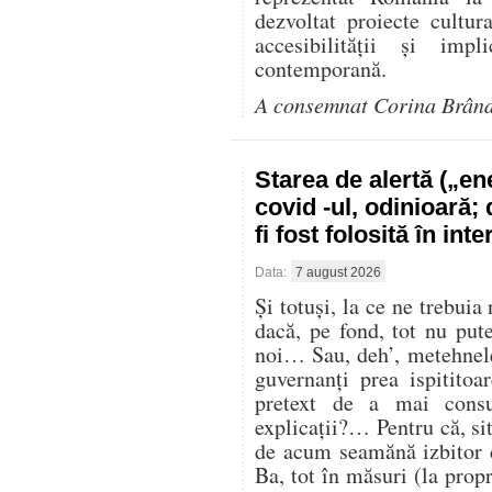
dezvoltat proiecte cultur
accesibilității și impl
contemporană.
A consemnat Corina Brân
Starea de alertă („e
covid -ul, odinioară;
fi fost folosită în in
Data:
7 august 2026
Și totuși, la ce ne trebuia
dacă, pe fond, tot nu pu
noi… Sau, deh’, metehnele
guvernanți prea ispitito
pretext de a mai cons
explicații?… Pentru că, sit
de acum seamănă izbitor 
Ba, tot în măsuri (la propr