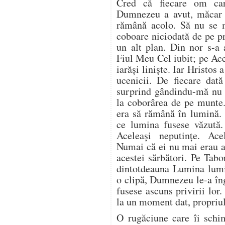
Cred că fiecare om car
Dumnezeu a avut, măcar o
rămână acolo. Să nu se 
coboare niciodată de pe 
un alt plan. Din nor s-a 
Fiul Meu Cel iubit; pe Ace
iarăși liniște. Iar Hristo
ucenicii. De fiecare dat
surprind gândindu-mă nu 
la coborârea de pe munte.
era să rămână în lumină.
ce lumina fusese văzută.
Aceleași neputințe. Acel
Numai că ei nu mai erau ac
acestei sărbători. Pe Tab
dintotdeauna Lumina lumi
o clipă, Dumnezeu le-a în
fusese ascuns privirii lor.
la un moment dat, propriul
O rugăciune care îi schi