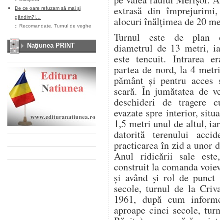
extrasă din împrejurimi,
De ce oare refuzam să mai și
gândim?!…
alocuri înălţimea de 20 me
::
Recomandate
,
Turnul de veghe
Turnul este de plan c
diametrul de 13 metri, ia
Naţiunea PRINT
este tencuit. Intrarea er
partea de nord, la 4 metr
pământ şi pentru acces 
scară. În jumătatea de ve
deschideri de tragere c
evazate spre interior, situ
1,5 metri unul de altul, iar
datorită terenului acci
practicarea în zid a unor 
Anul ridicării sale este
construit la comanda voie
şi având şi rol de punct
secole, turnul de la Criv
1961, după cum informe
aproape cinci secole, tur