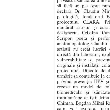
privească sănătatea dintr-o
să facă un pas spre prev
declară Dr. Claudiu Mir
patologică, fondatorul
proiectului CLARA. Pri
numărat artistul și cura
designerul Cristina Can
Scripor, poeta și perf
anatomopatolog Claudiu M
artiștii au creat lucrări
directă din laborator, expl
vulnerabilitate și preve
originale și instalații col
proiectului. Dincolo de d
urmărit să contribuie la c
privind prevenția HPV și
creeze un model de cola
biomedicală și sănătat
împreună pe artiștii Irin
Ghiman, Bogdan Mihai Rad
care vor explora, prin 