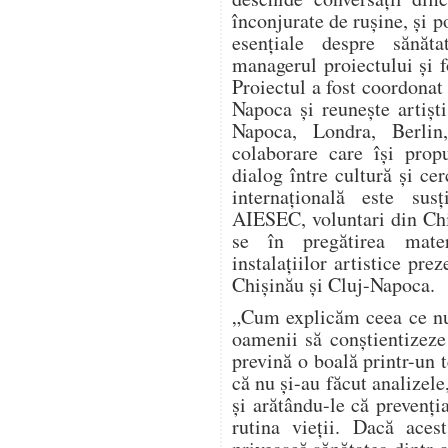
înconjurate de rușine, și 
esențiale despre sănăta
managerul proiectului și 
Proiectul a fost coordonat
Napoca și reunește artiști
Napoca, Londra, Berlin,
colaborare care își pro
dialog între cultură și c
internațională este sus
AIESEC, voluntari din Chi
se în pregătirea materi
instalațiilor artistice prez
Chișinău și Cluj-Napoca.
„Cum explicăm ceea ce nu
oamenii să conștientizeze
prevină o boală printr-un 
că nu și-au făcut analizele
și arătându-le că prevenți
rutina vieții. Dacă aces