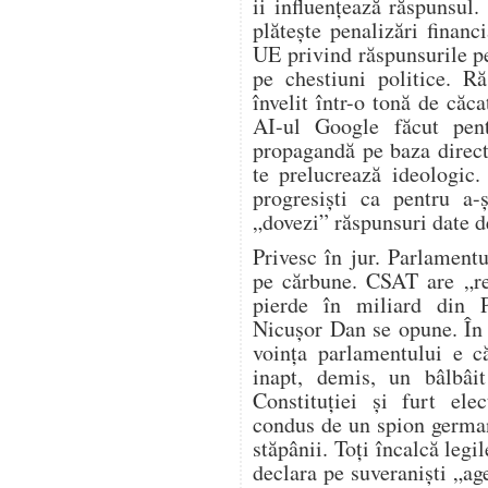
ii influențează răspunsul.
plătește penalizări financ
UE privind răspunsurile p
pe chestiuni politice. R
învelit într-o tonă de căca
AI-ul Google făcut pen
propagandă pe baza direct
te prelucrează ideologic.
progresiști ca pentru a-
„dovezi” răspunsuri date d
Privesc în jur. Parlament
pe cărbune. CSAT are „re
pierde în miliard din 
Nicușor Dan se opune. În
voința parlamentului e c
inapt, demis, un bâlbâit
Constituției și furt ele
condus de un spion german
stăpânii. Toți încalcă legil
declara pe suveraniști „age