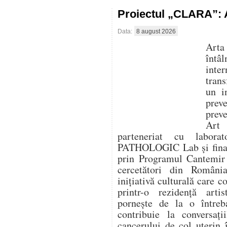
Proiectul „CLARA”: A
Data:
8 august 2026
Arta
întâ
inte
trans
un i
prev
prev
Art
parteneriat cu labora
PATHOLOGIC Lab și finanț
prin Programul Cantemir 
cercetători din Români
inițiativă culturală care 
printr-o rezidență artis
pornește de la o între
contribuie la conversaț
cancerului de col uterin 