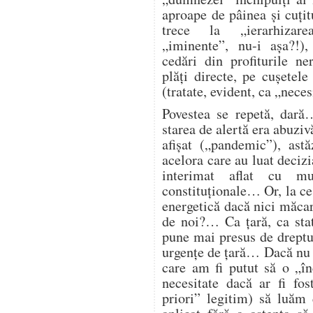
aproape de pâinea și cuțitu
trece la „ierarhizarea
„iminente”, nu-i așa?!),
cedări din profiturile n
plăți directe, pe cușetele
(tratate, evident, ca „nece
Povestea se repetă, dară
starea de alertă era abuzi
afișat („pandemic”), astă
acelora care au luat deciz
interimat aflat cu mu
constituționale… Or, la ce
energetică dacă nici măcar 
de noi?… Ca țară, ca st
pune mai presus de dreptul
urgențe de țară… Dacă nu 
care am fi putut să o „î
necesitate dacă ar fi fos
priori” legitim) să luăm 