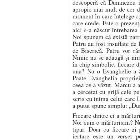
descoperă că Dumnezeu nu
apropie mai mult de cer de
moment în care înțelege c
care crede. Este o prezenț
aici s-a născut întrebarea
Noi spunem că există patr
Patru au fost insuflate de
de Biserică. Patru vor ră
Nimic nu se adaugă și nim
în chip simbolic, fiecare d
una? Nu o Evanghelie a Sc
Poate Evanghelia propriei
ceea ce a văzut. Marcu a a
a cercetat cu grijă cele pe
scris cu inima celui care 
a putut spune simplu: „Du
Fiecare dintre ei a mărturi
Noi cum o mărturisim? Nu
tipar. Doar cu fiecare zi
iertare este un verset p