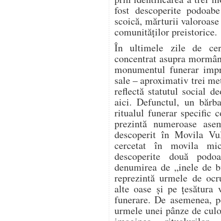
fost descoperite podoabe
scoică, mărturii valoroase 
comunităților preistorice.
În ultimele zile de cerc
concentrat asupra mormânt
monumentul funerar impre
sale – aproximativ trei me
reflectă statutul social 
aici. Defunctul, un bărb
ritualul funerar specific 
prezintă numeroase ase
descoperit în Movila Vu
cercetat în movila mi
descoperite două podo
denumirea de „inele de b
reprezintă urmele de ocru
alte oase și pe țesătura 
funerare. De asemenea, pe
urmele unei pânze de culo