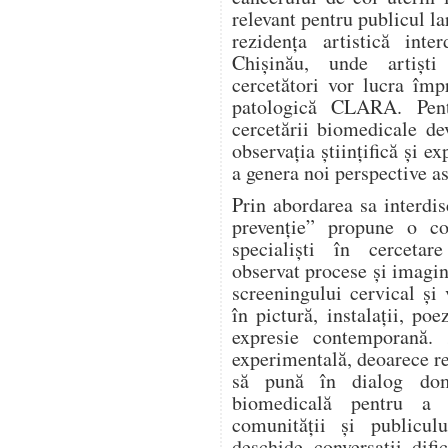
relevant pentru publicul la
rezidența artistică inte
Chișinău, unde artiști
cercetători vor lucra îm
patologică CLARA. Pentr
cercetării biomedicale de
observația științifică și ex
a genera noi perspective as
Prin abordarea sa interd
prevenție” propune o col
specialiști în cercetar
observat procese și imagin
screeningului cervical și
în pictură, instalații, po
expresie contemporană. 
experimentală, deoarece re
să pună în dialog dome
biomedicală pentru a 
comunității și publicu
deschide conversații difi