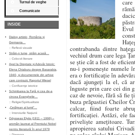
care
Turnul de veghe
rămă
Comunicate
daci
păstr
INSIDE
Evul
const
Dialog artistic, România și
Haţ
Germania…
contrabanda dintre haţeg
::
Reflexii vizuale
vechiul drum care lega Ţa
Străin-n lume, străin acasă…
::
Colocvii literare
se ştie cât a fost de eficie
Apel la Dreptate și Adevăr Istoric:
nu-i pomeneşte numele în
Elena Chiaburu despre Basarabia,
era o fortificaţie în adevăr
1940, și documentele din arhive
dacă ajungeți la el, că ar
care contrazic Raportul Wiesel
::
Confluenţe istorice
înguste prin care cei din 
Schimbarea la Față și cea de-a
caz de nevoie, fără să fie ţi
cincea Evanghelie…
buza prăpastiei Cheilor Cri
::
Religie/Spiritualitate
calcar, fiind foarte abr
„Cetățean al lumii”…
fortificaţiei. Astăzi, ele 
::
Interviurile Naţiunii
Odysseas Elytis (1911 – 1996) –
privelişte ameţitoare. Tu
aromân laureat al Premiului Nobel
apropierea satului Criva
pentru literatură în anul 1979
pe valea râului Merişor. A 
::
Diaspora