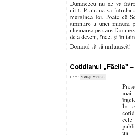
Dumnezeu nu ne va între
citit. Poate ne va întreba 
marginea lor. Poate că S
amintire a unei minuni p
chemarea pe care Dumnezeu
de a deveni, încet și în tai
Domnul să vă miluiască!
Cotidianul „Făclia” 
Data:
9 august 2026
Presa
mai
înțel
În c
cotid
cele
publ
un 