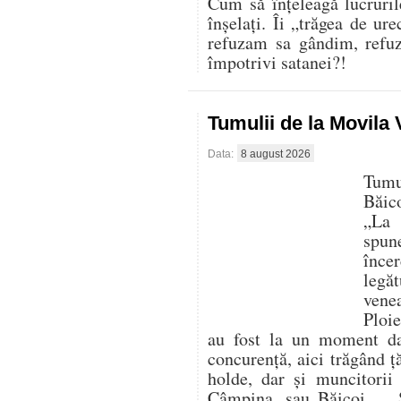
Cum să înțeleagă lucruril
înșelați. Îi „trăgea de ur
refuzam sa gândim, refu
împotrivi satanei?!
Tumulii de la Movila
Data:
8 august 2026
Tumu
Băic
„La 
spun
înc
legă
vene
Ploie
au fost la un moment da
concurență, aici trăgând ț
holde, dar și muncitorii
Câmpina, sau Băicoi… „