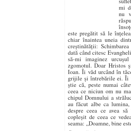
sufle
mi d
nu v
răsp
însoț
este pregătit să le înțele
chiar înaintea uneia dint
creștinătății: Schimbare
dată când citesc Evangheli
să-mi imaginez urcușu
zgomotul. Doar Hristos și
Ioan. Îi văd urcând în tă
grijile și întrebările ei. 
știe că, peste numai câte
ceea ce niciun om nu mai
chipul Domnului a străluc
au făcut albe ca lumina,
despre ceea ce avea să î
copleșit de ceea ce vedea
seama: „Doamne, bine est