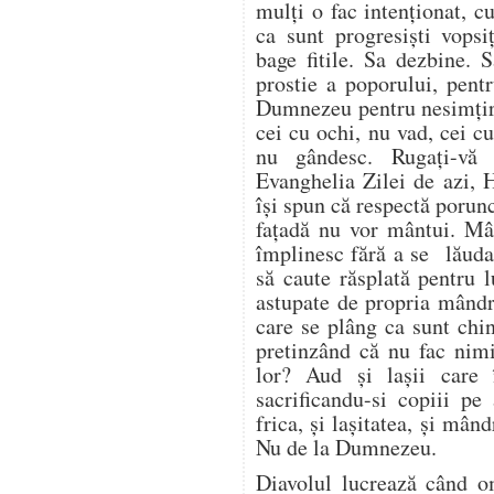
mulți o fac intenționat, 
ca sunt progresiști vopsi
bage fitile. Sa dezbine. 
prostie a poporului, pent
Dumnezeu pentru nesimțir
cei cu ochi, nu vad, cei c
nu gândesc. Rugați-vă
Evanghelia Zilei de azi, 
își spun că respectă porun
fațadă nu vor mântui. Mâ
împlinesc fără a se lăuda 
să caute răsplată pentru 
astupate de propria mândri
care se plâng ca sunt chin
pretinzând că nu fac nim
lor? Aud și lașii care 
sacrificandu-si copiii pe
frica, și lașitatea, și mând
Nu de la Dumnezeu.
Diavolul lucrează când 