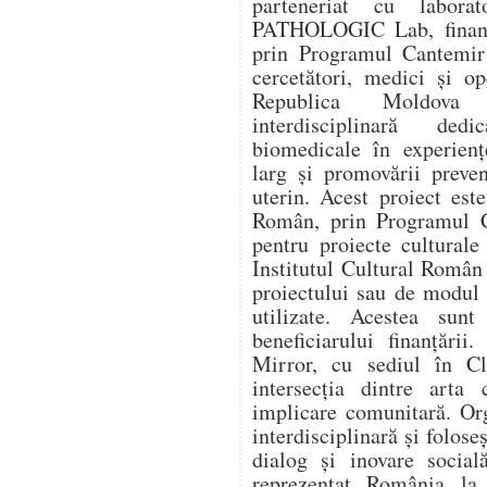
parteneriat cu labora
PATHOLOGIC Lab, finanța
prin Programul Cantemir 
cercetători, medici și o
Republica Moldova î
interdisciplinară dedi
biomedicale în experienț
larg și promovării preve
uterin. Acest proiect este
Român, prin Programul C
pentru proiecte culturale
Institutul Cultural Român
proiectului sau de modul î
utilizate. Acestea sunt
beneficiarului finanțării
Mirror, cu sediul în Cl
intersecția dintre arta 
implicare comunitară. Or
interdisciplinară și folose
dialog și inovare social
reprezentat România l