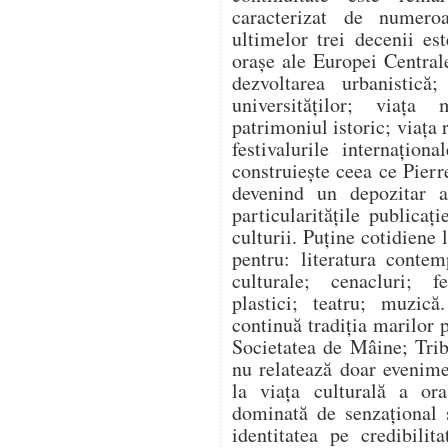
caracterizat de numeroas
ultimelor trei decenii e
orașe ale Europei Centrale
dezvoltarea urbanistică; 
universităților; viața
patrimoniul istoric; viața 
festivalurile internaționa
construiește ceea ce Pie
devenind un depozitar al
particularitățile publicaț
culturii. Puține cotidiene 
pentru: literatura contem
culturale; cenacluri; fe
plastici; teatru; muzică
continuă tradiția marilor 
Societatea de Mâine; Trib
nu relatează doar evenimen
la viața culturală a ora
dominată de senzațional ș
identitatea pe credibilit