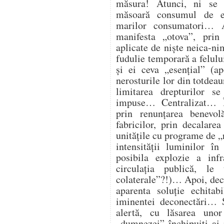
măsura! Atunci, ni se
măsoară consumul de en
marilor consumatori… At
manifesta „otova”, prin 
aplicate de niște neica-ni
fudulie temporară a felulu
și ei ceva „esențial” (ap
nerosturile lor din totdea
limitarea drepturilor s
impuse… Centralizat… Î
prin renunțarea benevol
fabricilor, prin decalare
unitățile cu programe de „
intensității luminilor î
posibila explozie a infra
circulația publică, l
colaterale”?!)… Apoi, deco
aparenta soluție echitab
iminentei deconectări… Ș
alertă, cu lăsarea unor
„dumnezei” închipuiți ai