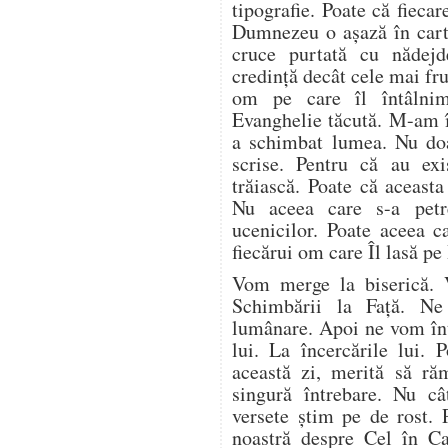
tipografie. Poate că fieca
Dumnezeu o așază în carte
cruce purtată cu nădej
credință decât cele mai fr
om pe care îl întâlnim 
Evanghelie tăcută. M-am î
a schimbat lumea. Nu doa
scrise. Pentru că au ex
trăiască. Poate că aceasta
Nu aceea care s-a petr
ucenicilor. Poate aceea c
fiecărui om care Îl lasă pe
Vom merge la biserică. 
Schimbării la Față. N
lumânare. Apoi ne vom înto
lui. La încercările lui. 
această zi, merită să ră
singură întrebare. Nu câ
versete știm pe de rost. 
noastră despre Cel în C