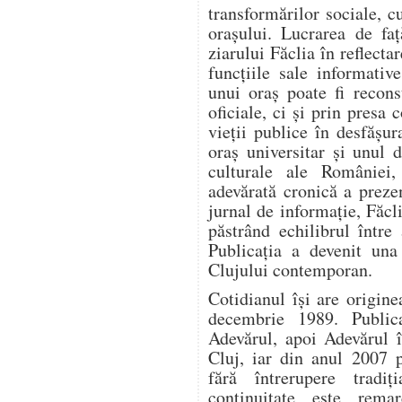
transformărilor sociale, c
orașului. Lucrarea de fa
ziarului Făclia în reflectar
funcțiile sale informativ
unui oraș poate fi recon
oficiale, ci și prin presa
vieții publice în desfășur
oraș universitar și unul 
culturale ale României,
adevărată cronică a prez
jurnal de informație, Făcli
păstrând echilibrul între
Publicația a devenit una 
Clujului contemporan.
Cotidianul își are origin
decembrie 1989. Publica
Adevărul, apoi Adevărul î
Cluj, iar din anul 2007 
fără întrerupere tradi
continuitate este remar