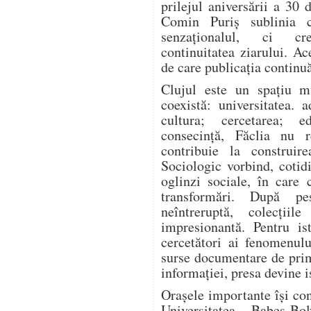
prilejul aniversării a 30 
Comin Puriș sublinia 
senzaționalul, ci cre
continuitatea ziarului. Ac
de care publicația continuă
Clujul este un spațiu mu
coexistă: universitatea. 
cultura; cercetarea; e
consecință, Făclia nu r
contribuie la construir
Sociologic vorbind, coti
oglinzi sociale, în care 
transformări. După pe
neîntreruptă, colecțiil
impresionantă. Pentru is
cercetători ai fenomenulu
surse documentare de prim
informației, presa devine i
Orașele importante își cons
Universitatea „Babeș-B