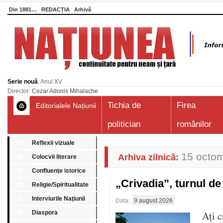
Din 1881…
REDACȚIA
Arhivă
Serie nouă
, Anul XV
Director:
Cezar Adonis Mihalache
Tichia de
Firea
Editorialele Națiunii
politician
românilor
Reflexii vizuale
15 octo
Arhiva zilnică:
Colocvii literare
Confluenţe istorice
„Crivadia”, turnul 
Religie/Spiritualitate
Interviurile Naţiunii
Data:
9 august 2026
Diaspora
Aţi c