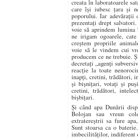
creata în laboratoarele sa
care își iubesc țara și 
poporului. Iar adevărați
prezentați drept salvatori
voie să aprindem lumina 
ne irigam ogoarele, cat
creștem propriile anima
voie să le vindem cui vr
producem ce ne trebuie. Și
decretați „agenți subversiv
reacție la toate nenoroci
inapți, cretini, trădători, i
și bișnițari, votați și puș
cretini, trădători, intelec
bișbițari.
Și când apa Dunării disp
Bolojan sau vreun cole
extratereștrii sa fure ap
Sunt stoarsa ca o baterie
imbecilităților, indiferent