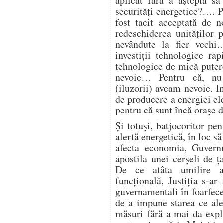
aplicat fără a aștepta să
securități energetice?…. Pe
fost tacit acceptată de 
redeschiderea unităților
nevândute la fier vech
investiții tehnologice ra
tehnologice de mică putere
nevoie… Pentru că, nu
(iluzorii) aveam nevoie. I
de producere a energiei ele
pentru că sunt încă orașe
Și totuși, batjocoritor pen
alertă energetică, în loc să
afecta economia, Guvern
apostila unei cerșeli de
De ce atâta umilire a 
funcțională, Justiția s-ar 
guvernamentali în foarfecel
de a impune starea ce ale
măsuri fără a mai da expl