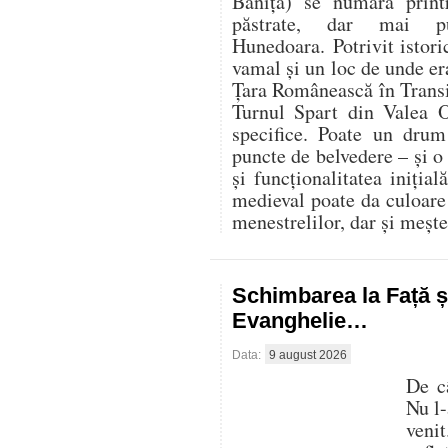
Băniţa) se numără prin
păstrate, dar mai pu
Hunedoara. Potrivit istoric
vamal şi un loc de unde er
Ţara Românească în Transi
Turnul Spart din Valea O
specifice. Poate un dru
puncte de belvedere – și o
și funcționalitatea inițială
medieval poate da culoare 
menestrelilor, dar și mește
Schimbarea la Față ș
Evanghelie…
Data:
9 august 2026
De c
Nu l-
veni