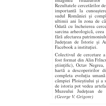
imaginea ritualurilor 
Rezultatele cercetărilor de
importantă la cunoaștere
sudul României și comple
ultimii ani în zona de câ
Odată cu încheierea cercet
sarcina arheologică, ceea 
fără afectarea patrimoniu
Județean de Istorie și A
Facebook a instituției.
Colectivul de cercetare 
fost format din Alin Frînc
științific), Octav Negre
hartă a descoperirilor d
completa evoluția uman
câmpiei Ploieștiului și a 
de istoria pot vedea artef
Muzeului Județean de I
(George V. Grigore)