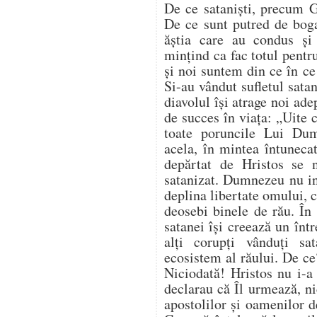
De ce sataniști, precum G
De ce sunt putred de bogaț
ăștia care au condus ș
mințind ca fac totul pentr
și noi suntem din ce în c
Si-au vândut sufletul satan
diavolul își atrage noi ade
de succes în viața: „Uite 
toate poruncile Lui Du
acela, în mintea întuneca
depărtat de Hristos se 
satanizat. Dumnezeu nu in
deplina libertate omului, ci
deosebi binele de rău. În 
satanei își creează un înt
alți corupți vânduți sa
ecosistem al răului. De ce
Niciodată! Hristos nu i-a
declarau că Îl urmează, nic
apostolilor și oamenilor 