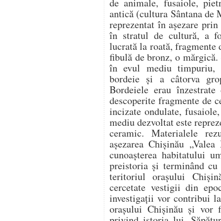
de animale, fusaiole, piet
antică (cultura Sântana de 
reprezentat în aşezare prin
în stratul de cultură, a f
lucrată la roată, fragment
fibulă de bronz, o mărgică. 
în evul mediu timpuriu, d
bordeie şi a câtorva gro
Bordeiele erau înzestrate 
descoperite fragmente de c
incizate ondulate, fusaiole
mediu dezvoltat este repreze
ceramic. Materialele rez
aşezarea Chişinău „Valea 
cunoaşterea habitatului u
preistoria şi terminând cu
teritoriul oraşului Chişi
cercetate vestigii din epo
investigaţii vor contribui 
oraşului Chişinău şi vor f
privind istoria lui. Săpătu