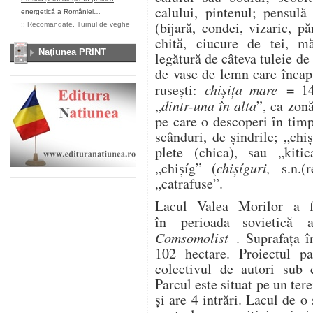
calului, pintenul; pensulă
energetică a României…
(bijară, condei, vizaric, 
::
Recomandate
,
Turnul de veghe
chită, ciucure de tei, mă
Naţiunea PRINT
legătură de câteva tuleie 
de vase de lemn care încap
rusești:
chișița mare
= 14
„
dintr-una în alta
”, ca zonă
pe care o descoperi în tim
scânduri, de șindrile; „chi
plete (chica), sau „kit
„chișíg” (
chișíguri,
s.n.(r
„catrafuse”.
Lacul Valea Morilor a f
în perioada sovietică
Comsomolist
. Suprafața î
102 hectare. Proiectul pa
colectivul de autori sub 
Parcul este situat pe un tere
și are 4 intrări. Lacul de o