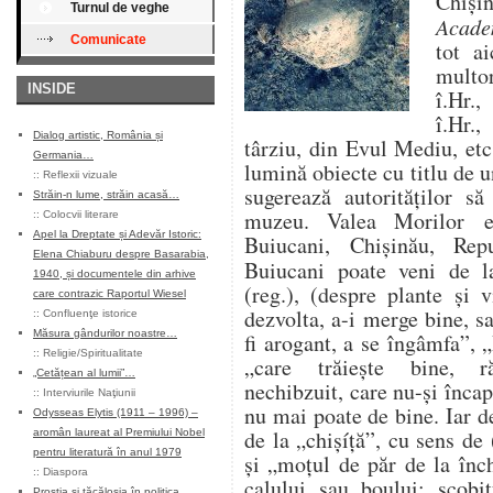
Chiși
Turnul de veghe
Acade
Comunicate
tot ai
multor
INSIDE
î.Hr.,
î.Hr.
Dialog artistic, România și
târziu, din Evul Mediu, etc
Germania…
lumină obiecte cu titlu de 
::
Reflexii vizuale
sugerează autorităților s
Străin-n lume, străin acasă…
muzeu. Valea Morilor e
::
Colocvii literare
Apel la Dreptate și Adevăr Istoric:
Buiucani, Chișinău, Re
Elena Chiaburu despre Basarabia,
Buiucani poate veni de la
1940, și documentele din arhive
(reg.), (despre plante și 
care contrazic Raportul Wiesel
dezvolta, a-i merge bine, s
::
Confluenţe istorice
Măsura gândurilor noastre…
fi arogant, a se îngâmfa”, 
::
Religie/Spiritualitate
„care trăiește bine, ră
„Cetățean al lumii”…
nechibzuit, care nu-și încap
::
Interviurile Naţiunii
nu mai poate de bine. Iar 
Odysseas Elytis (1911 – 1996) –
de la „chișíță”, cu sens de 
aromân laureat al Premiului Nobel
pentru literatură în anul 1979
și „moțul de păr de la înc
::
Diaspora
calului sau boului; scobi
Prostia și tăcăloșia în politica