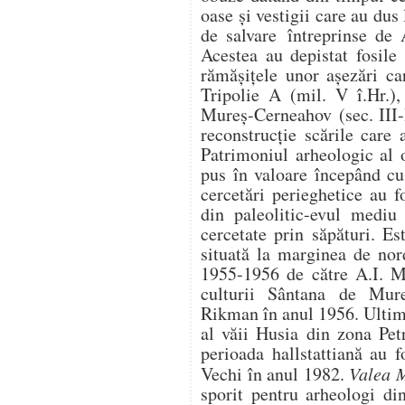
oase și vestigii care au dus
de salvare întreprinse de
Acestea au depistat fosile
rămășițele unor așezări ca
Tripolie A (mil. V î.Hr.),
Mureș-Cerneahov (sec. III-
reconstrucție scările care 
Patrimoniul arheologic al 
pus în valoare începând cu 
cercetări perieghetice au f
din paleolitic-evul mediu
cercetate prin săpături. Es
situată la marginea de nord
1955-1956 de către A.I. Me
culturii Sântana de Mure
Rikman în anul 1956. Ultima
al văii Husia din zona Pet
perioada hallstattiană au 
Vechi în anul 1982.
Valea 
sporit pentru arheologi di