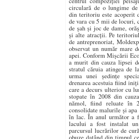
centrul compoziției peisaj
circulară de o lungime de
din teritoriu este acoperit 
de vara cu 5 mii de locuri,
de șah și joc de dame, orăș
și alte atracții. Pe teritori
de antreprenoriat, Moldexp
observat un număr mare de 
apei. Conform Mișcării Eco
a murit din cauza lipsei d
stratul căruia atingea de 
urma unei ședințe specia
drenarea acestuia fiind ini
care a decurs ulterior cu lu
stopate în 2008 din cauza
nămol, fiind reluate în
consolidate malurile și apa
în lac. În anul următor a f
lacului a fost instalat u
parcursul lucrărilor de cur
obuze datând din timpul ce