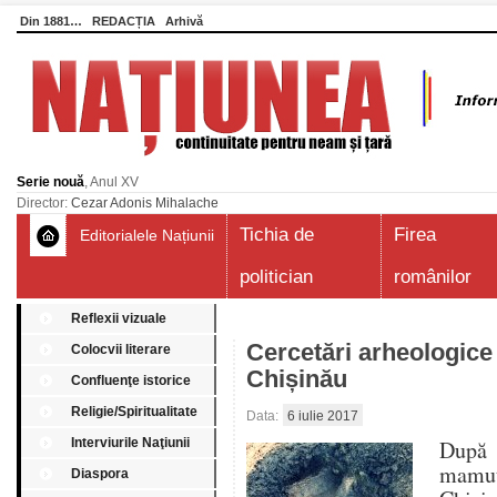
Din 1881…
REDACȚIA
Arhivă
Serie nouă
, Anul XV
Director:
Cezar Adonis Mihalache
Tichia de
Firea
Editorialele Națiunii
politician
românilor
Reflexii vizuale
Cercetări arheologice 
Colocvii literare
Chișinău
Confluenţe istorice
Religie/Spiritualitate
Data:
6 iulie 2017
Interviurile Naţiunii
După 
mamu
Diaspora