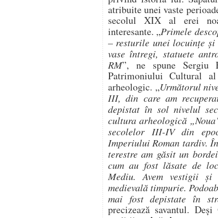
atribuite unei vaste perioade
secolul XIX al erei no
interesante. „
Primele descop
– resturile unei locuințe ș
vase întregi, statuete ant
RM
”, ne spune Sergiu Bo
Patrimoniului Cultural a
arheologic. „
Următorul nive
III, din care am recupera
depistat în sol nivelul se
cultura arheologică „Noua”
secolelor III-IV din epo
Imperiului Roman tardiv. În
terestre am găsit un borde
cum au fost lăsate de loc
Mediu. Avem vestigii și 
medievală timpurie. Podoab
mai fost depistate în str
precizează savantul. Deși