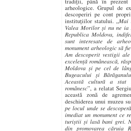
tradiții, până în prezent
arheologice. Grupul de ex
descoperiri pe cont propri
instituțiilor statului. „
Mai 
Valea Morilor și nu ne ia 
Republica Moldova, indifer
sunt interesate de arh
monument arheologic să fie 
Am descoperit vestigii ale
excelență românească, răspâ
Moldova și pe cel de lâng
Bugeacului și Bărăganulu
Această cultură a stat l
românesc
”, a relatat Serg
această zonă de agrement
deschiderea unui muzeu sub
pe locul unde se descoperă
imediat un monument ce rep
turiștii și lasă bani grei
din promovarea căruia 