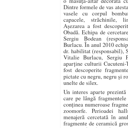
o măsuţă-altar decorată cu
Dintre formele de vas atest
vasele cu corpul bombat,
capacele, străchinile, li
Aşezarea a fost descoperi
Obadă. Echipa de cercetar
Sergiu Bodean (responsa
Burlacu. În anul 2010 echip
dr. habilitat (responsabil)
Vitalie Burlacu, Sergiu 
aparţine culturii Cucuteni-
fost descoperite fragmente
pictate cu negru, negru şi 
unelte de silex.
Un interes aparte prezintă
care pe lângă fragmentele 
conţinea numeroase fragmen
zoomorfe. Perioadei hall
menajeră cercetată în anu
fragmente de ceramică grosi