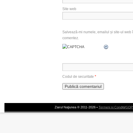
Site web
Salvează-mi numele, emailul și site-ul web î
comentez.
Codul de securitate
*
Ziarul Naţiunea ® 2011-2026 •
Termeni şi Condiţii/GD