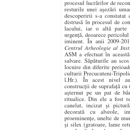
procesul lucrărilor de recon
resturile unei aşezări uma
descoperirii s-a constatat
distrusă în procesul de con
lacului, iar o altă parte
urgență, deoarece pericolul d
iminent. În anii 2009-201
Centrul Arheologie al Inst
ASM a efectuat în această 
salvare. Săpăturile au sco
locuire din diferite perioa
culturii Precucuteni-Tripol
î.Hr.). În acest nivel au
construcţii de suprafaţă cu
aşternut pe un pat de bâr
ritualice. Din ele a fost 
canelat, incizat şi pictur
decorată cu alveole, im
proeminenţe, unelte de munc
şi silex (gratoare, lame ret